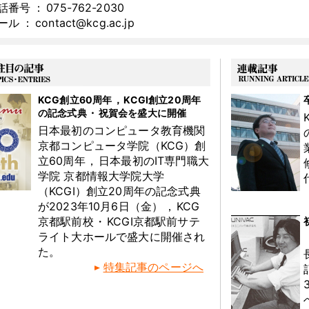
話番号
：
075-762-2030
ール
：
contact@kcg.ac.jp
KCG創立60周年
，
KCGI創立20周年
の記念式典
・
祝賀会を盛大に開催
日本最初のコンピュータ教育機関
京都コンピュータ学院（KCG）創
立60周年
，
日本最初のIT専門職大
学院 京都情報大学院大学
（KCGI）創立20周年の記念式典
が2023年10月6日（金）
，
KCG
京都駅前校
・
KCGI京都駅前サテ
ライト大ホールで盛大に開催され
た
。
特集記事のページへ