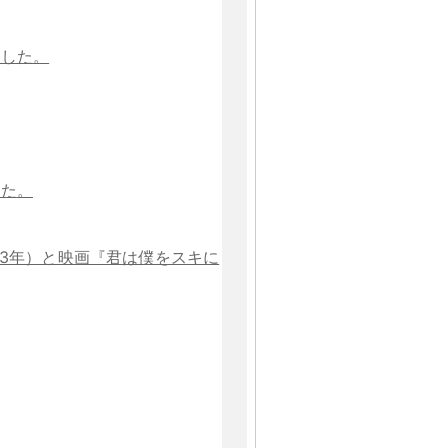
ました
。
した
。
83年）と映画『君は僕をスキに