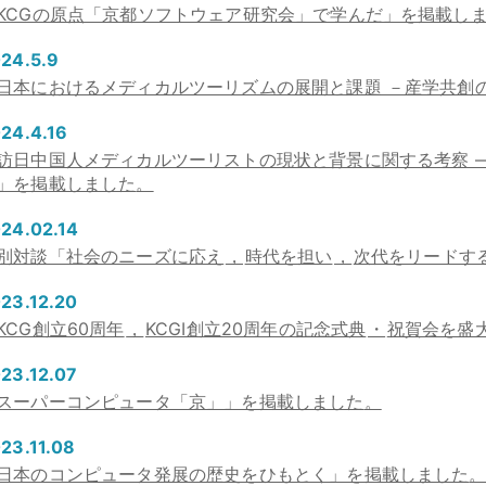
KCGの原点「京都ソフトウェア研究会」で学んだ」を掲載し
24.5.9
日本におけるメディカルツーリズムの展開と課題 －産学共創
24.4.16
訪日中国人メディカルツーリストの現状と背景に関する考察 
」を掲載しました
。
24.02.14
別対談「社会のニーズに応え
，
時代を担い
，
次代をリードす
23.12.20
KCG創立60周年
，
KCGI創立20周年の記念式典
・
祝賀会を盛
23.12.07
スーパーコンピュータ「京」」を掲載しました
。
23.11.08
日本のコンピュータ発展の歴史をひもとく」を掲載しました