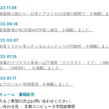
23.11.08
無国籍の娘たち～日本とアメリカの法律の狭間で」を掲載し
23.09.18
富田教授がKCGI第4代学長に就任」を掲載しました
。
23.03.07
初音ミクから学ぶデジタルコンテンツの可能性」を掲載しま
23.01.18
銀幕のクリスマス革命―山下達郎『クリスマス
・
イブ』（19
る』（1989年）」を掲載しました
。
23.01.17
エアロゾルと地球環境」を掲載しました
。
キューム 書籍販売
入をご希望の方はお問い合わせください
。
い合わせ先
：
京都コンピュータ学院総務部