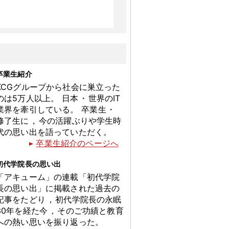
卒業生紹介
KCGグループから社会に巣立った
のは5万人以上
。
日本
・
世界のIT
業界を牽引している
。
卒業生
・
修了生に
，
今の活躍ぶりや学生時
代の思い出を語っていただく
。
卒業生紹介のページへ
初代学院長の思い出
「アキューム」の連載「初代学院
長の思い出」に掲載された過去の
記事をたどり
，
初代学院長の永眠
30年を経た今
，
そのご功績と教育
への熱い思いを振り返った
。