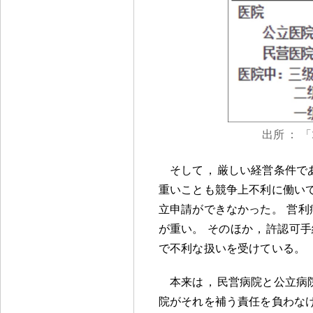
出所
：
「
そして
，
厳しい経営条件で
重いことも競争上不利に働い
立申請ができなかった
。
営利
が重い
。
そのほか
，
許認可手
で不利な扱いを受けている
。
本来は
，
民営病院と公立病
院がそれを補う責任を負わな