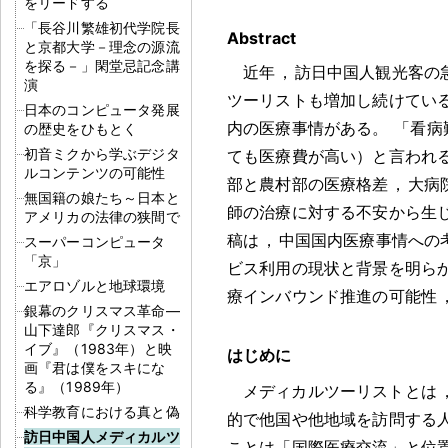
をリードする
「長谷川繁雄初代学院長
Abstract
と京都大学－理念の源流
を探る－」閑堂忌記念講
近年
，
訪日中国人観光客の
演
ツーリストも増加し続けてい
日本のコンピュータ発展
内の医療事情がある
。
「看病
の歴史をひもとく
初音ミクから学ぶデジタ
ても医療費が高い）と言われ
ルコンテンツの可能性
部と農村部の医療格差
，
大病
無国籍の娘たち～日本と
師の治療に対する不安から生
アメリカの法律の狭間で
稿は
，
中国国内医療事情への
スーパーコンピュータ
「京」
ビス利用の現状と背景を明ら
エアロゾルと地球環境
療インバウンド推進の可能性
銀幕のクリスマス革命―
山下達郎『クリスマス・
イブ』（1983年）と映
はじめに
画『君は僕をスキにな
る』（1989年）
メディカルツーリストとは
科学教育における真と偽
的で他国や他地域を訪問する
訪日中国人メディカルツ
ことは「国際医療交流」と位