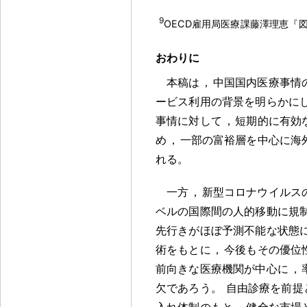
9
OECD雇用局医療課藤澤理恵『図
おわりに
本稿は
，
中国国内医療事情
ービス利用の背景を明らかに
事情に対して
，
短期的に有効
め
，
一部の富裕層を中心に海
れる
。
一方
，
新型コロナウイルス
ベルの国際間の人的移動に規
先行きがほぼ予測不能な状態
術をもとに
，
今後もその優位
前向きな医療機関が中心に
，
欠であろう
。
自由診療を前提