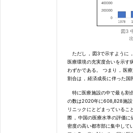
図3
ただし
，
図3で示すように
医療環境の充実度合いを示す
わずかである
。
つまり
，
医療
割合は
，
経済成長に伴った国
特に医療施設の中で最も割
の数は2020年に608,828施
リニックにとどまっているこ
際
，
中国の医療水準の評価に値
密度の高い都市部に集中して