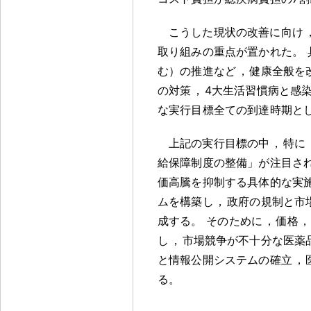
こうした現状の改善に向け
取り組みの重点が置かれた
。
む）の推進など
，
健康全般を
の対策
，
4大生活習慣病と感
な実行目標全ての到達時期と
上記の実行目標の中
，
特に
給保障制度の整備」が注目さ
価高騰を抑制する具体的な実
ムを構築し
，
政府の規制と市
成する
。
そのために
，
価格
，
し
，
市場競争が不十分な医薬
と情報公開システムの確立
，
る
。