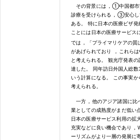
その背景には
，
①中国都市
診療を受けられる
，
③安心し
ある
。
特に日本の医療ビザ発
ことには日本の医療サービス
では
，
「プライマリケアの質
があげられており
，
これらは
と考えられる
。
観光庁発表の
達した
。
同年訪日外国人総数3
いう計算になる
。
この事実か
考えられる
。
一方
，
他のアジア諸国に比
業としての成熟度がまだ低い
日本の医療サービス利用の拡
充実などに良い機会であり
，
ーリズムがより一層の発展に