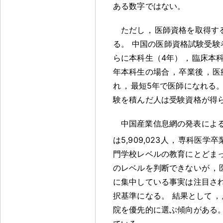
ある数字ではない
。
ただし
，
医師資格を取得す
る
。
中国の医師資格試験受験
らに本科生（4年）
，
臨床本科
年本科生の場合
，
卒業後
，
医
れ
，
最短5年で医師になれる
験を積んだ人は受験資格が得
中国産業信息網の発表によ
は5,909,023人
，
専科医学卒業
門学校レベルの教育にとどま
のレベルを判断できないが
，
に集中している事実は注目さ
択基準になる
。
結果として
，
院を優先的に選ぶ傾向がある