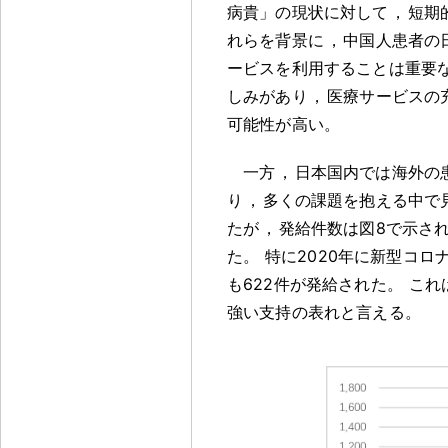
病貴」の現状に対して
，
短期
れらを背景に
，
中国人患者の
ービスを利用することは重要
しみがあり
，
医療サービスの
可能性が高い
。
一方
，
日本国内では海外の
り
，
多くの課題を抱える中で
たが
，
発給件数は図8で示さ
た
。
特に2020年に新型コ
も622件が発給された
。
これ
強い支持の表れと言える
。