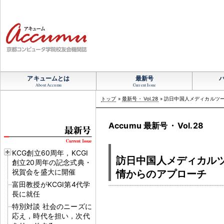
アキュームとは
最新号
About Accumu
Current Issue
トップ
»
最新号
・
Vol.28
» 訪日中国人メディカルツ
Accumu 最新号
・
Vol.28
KCG創立60周年，KCGI
訪日中国人メディカル
創立20周年の記念式典・
祝賀会を盛大に開催
情からのアプローチ
富田教授がKCGI第4代学
長に就任
特別対談 社会のニーズに
応え，時代を担い，次代