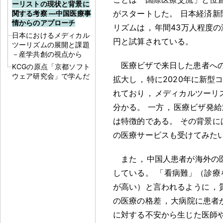
ーリストの現状と背景に
がスタートした
。
日本経済新聞
関する考察 ―中国医療事
情からのアプローチ
リズムは
，
年間43万人程度
日本におけるメディカル
円と試算されている
。
ツーリズムの展開と課題
－産学共創の視点から
医療ビザで来日した患者へ
KCGの原点「京都ソフト
ウェア研究会」で学んだ
拡大し
，
特に2020年に新
れており
，
メディカルツーリ
分かる
。
一方
，
医療ビザ発給
は特徴的である
。
その背景に
の医療サービスも受けてみた
また
，
中国人患者が海外の
している
。
「看病難」（診療
が高い）と言われるように
，
の医療の格差
，
大病院に患者
に対する不安から生じた医師