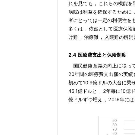
れを見ても
，
これらの機能を
病院は利益を確保するために
者にとっては一定の利便性を
多くは
，
依然として医療保険
け難
，
治療難
，
入院難の解消
2.4 医療費支出と保険制度
国民健康意識の向上に従っ
20年間の医療費支出額の実績
初めて10.9億ドルの大台に乗
45.1億ドルと
，
2年毎に10
億ドルずつ増え
，
2019年に