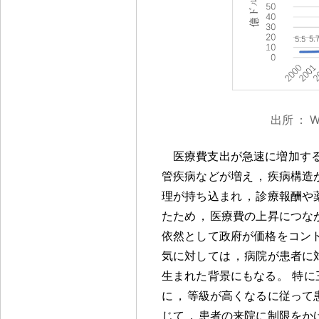
出所
：
W
医療費支出が急速に増加す
管疾病などが増え
，
疾病構造
理が持ち込まれ
，
診療報酬や
たため
，
医療費の上昇につな
依然として政府が価格をコン
気に対しては
，
病院が患者に
生まれた背景にもなる
。
特に
に
，
等級が高くなるに従って
じて
，
患者の来院に制限をか