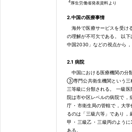
4
厚生労働省発表資料より
2.中国の医療事情
海外で医療サービスを受け
の理解が不可欠である
。
以下
中国2030」などの視点から
，
2.1 病院
中国における医療機関の分
③専門公共衛生機関という三
三等級に分類される
。
一級医
院は市や区レベルの病院で
，
庁
・
市衛生局の管轄で
，
大学
るのは「三級六等」であり
，
甲
・
三級乙
・
三級丙のように
ある
。