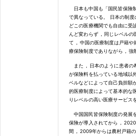
日本も中国も「国民皆保険
で異なっている
。
日本の制度
どこの医療機関でも自由に受
んど変わらず
，
同じレベルの
て
，
中国の医療制度は戸籍や
療保険制度でありながら
，
強
また
，
日本のように患者の
が保険料を払っている地域以
ベルなどによって自己負担額
的医療制度によって基本的な
りレベルの高い医療サービス
中国国民皆保険制度の発展
保険が導入されてから
，
20
間
，
2009年からは農村戸籍