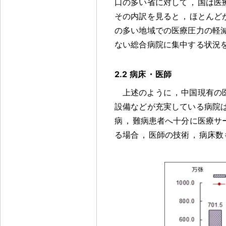
口の多い省に対して
，
国は医
その内訳を見ると
，
ほとんど
の多い地域での医療圧力の軽
ない総合病院に集中する状況
2.2 病床
・
医師
上述のように
，
中国現有の
設備などが充実している病院はわ
病
，
難病患者へ十分に医療サ
る場合
，
医師の技術
，
病床数