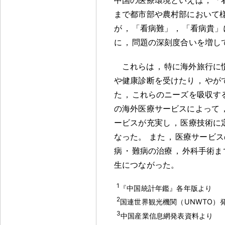
まで都市部や農村部において
が
，
「看病難」
，
「看病貴」
に
，
問題の深刻度合いを増し
これらは
，
特に海外旅行に
や健康診断を受けたり
，
やが
た
，
これらのニーズを吸収す
の海外医療サービスによって
ービスが充実し
，
医療技術に
なった
。
また
，
医療サービス
病
・
難病の治療
，
外科手術ま
生につながった
。
1
『中国統計年鑑』各年版より
2
国連世界観光機関（UNWTO）
3
中国産業信息網発表資料より