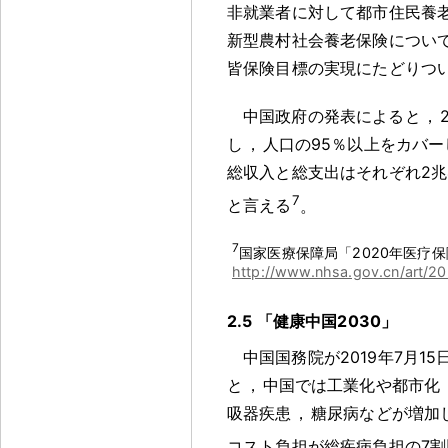
非就業者に対して都市住民養
新型農村社会養老保険につい
皆保険目標の実現にたどりつ
中国政府の発表によると
，
し
，
人口の95％以上をカバー
総収入と総支出はそれぞれ2兆4
7
と言える
。
7
国家医療保障局「2020年医疗
http://www.nhsa.gov.cn/art/20
2.5 「健康中国2030」
中国国務院が2019年7月
と
，
中国では工業化や都市化
吸器疾患
，
糖尿病などが増加
コスト負担が総疾病負担の7