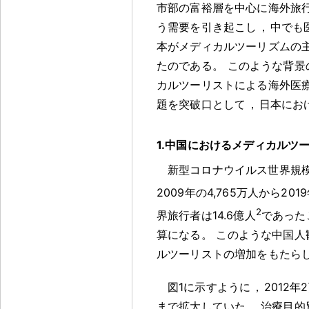
市部の富裕層を中心に海外旅
う需要を引き起こし
，
中でも
本がメディカルツーリズムの
たのである
。
このような背景
カルツーリストによる海外医
題を突破口として
，
日本にお
1.中国におけるメディカルツ
新型コロナウイルス世界規模
2009年の4,765万人から201
2
界旅行者は14.6億人
であった
算になる
。
このような中国人
ルツーリストの増加をもたら
図1に示すように
，
2012
まで拡大していた
。
治療目的