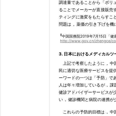
調達量であることから「ボリ
ることでメーカーが直接販売
ティングに激変をもたらすこ
問題は
，
薬価の引き下げを機
8
中国国務院2019年7月15日「
http://www.gov.cn/zhengce/c
3. 日本におけるメディカル
上記で考察したように
，
中
民に適切な医療サービスを提
ーワードの一つは「予防」で
人は年々増加しているが
，
課
健診アドバイザーサービスが
い
，
健診機関と病院の連携が
これらの予防的目標は
，
中