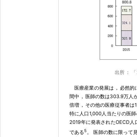
出所
：
「
医療産業の発展は
，
必然的
間中
，
医師の数は303.9万人か
倍増
，
その他の医療従事者は172
特に人口1,000人当たりの医
2019年に発表されたOECD人
5
である
。
医師の数に限って