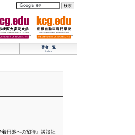
TM
TM
著者一覧
Author
降着円盤への招待』講談社