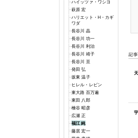
ハイッツァ・ワシヨ
萩原 宏
ハリエット・H・カギ
ワダ
長谷川 晶
長谷川 功一
長谷川 利治
長谷川 靖子
長谷川 亘
発田 弘
天
坂東 温子
ヒレル・レビン
東大路 百万遍
東田 八郎
檜谷 昭彦
宇
広瀬 正
福江 純
藤居 宏一