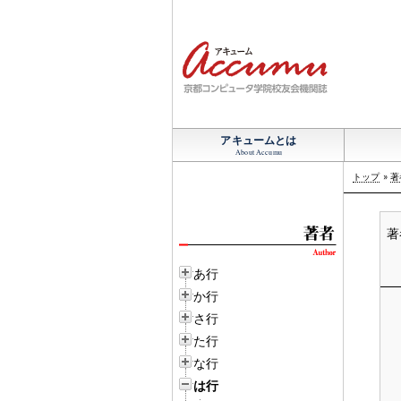
アキュームとは
About Accumu
トップ
»
著
あ行
か行
さ行
た行
な行
は行