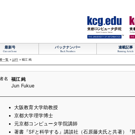
TM
最新号
バックナンバー
連載記事
Current Issue
Back Numbers
Running Article
者一覧
»
は行
» 福江 純
福江 純
Jun Fukue
大阪教育大学助教授
京都大学理学博士
元京都コンピュータ学院講師
著書『SFと科学する』講談社（石原藤夫氏と共著）『