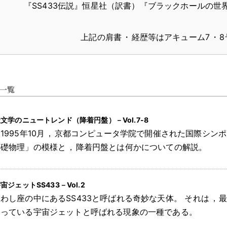
『SS433伝説』恒星社（訳書）『ブラックホールの世
上記の肩書
・
経歴等はアキューム7
・
文学のニュートレンド（降着円盤）－Vol.7-8
1995年10月
，
京都コンピュータ学院で開催された国際シンポ
礎物理」の模様と
，
降着円盤とは何かについての解説
。
宙ジェットSS433－Vol.2
わし座の中にあるSS433と呼ばれる奇妙な天体
。
それは
，
っている宇宙ジェットと呼ばれる現象の一種である
。