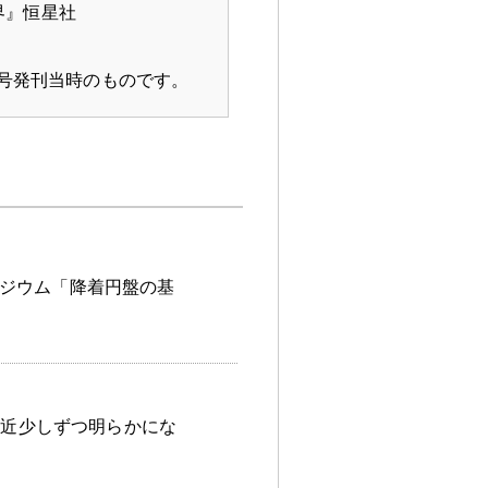
界』恒星社
8号発刊当時のものです
。
ジウム「降着円盤の基
最近少しずつ明らかにな