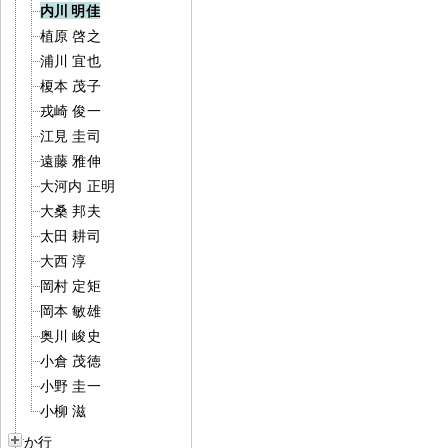
内川 明佳
植原 啓之
浦川 宜也
榎本 茂子
戎崎 俊一
江見 圭司
遠藤 雅伸
大河内 正明
大桑 邦夫
太田 耕司
大西 淳
岡村 定矩
岡本 敏雄
奥川 峻史
小倉 茂徳
小野 圭一
小柳 滋
か行