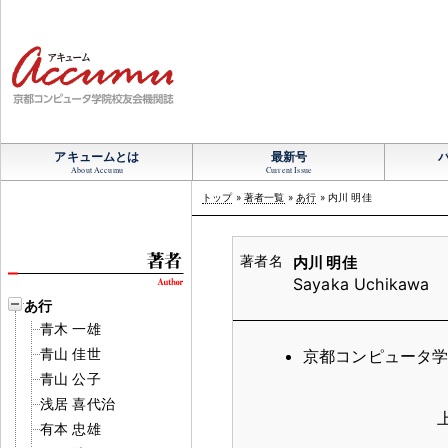
アキュームとは
最新号
About Accumu
Current Issue
トップ
»
著者一覧
»
あ行
» 内川 明佳
内川 明佳
Sayaka Uchikawa
あ行
青木 一雄
青山 佳世
京都コンピュータ
青山 公子
浅居 喜代治
有本 忠雄