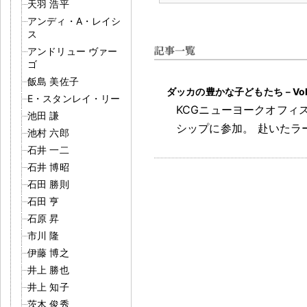
天羽 浩平
アンディ・A・レイシ
ス
アンドリュー ヴァー
ゴ
飯島 美佐子
ダッカの豊かな子どもたち－Vol.
E・スタンレイ・リー
KCGニューヨークオフィ
池田 謙
シップに参加
。
赴いたラ
池村 六郎
石井 一二
石井 博昭
石田 勝則
石田 亨
石原 昇
市川 隆
伊藤 博之
井上 勝也
井上 知子
茨木 俊秀