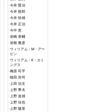
今井 賢治
今井 慈郎
今井 恒雄
今井 正治
今中 恵
岩崎 恭輔
岩根 雅彦
ウィリアム・M・アー
ビン
ウィリアム・K・カミ
ングス
梅原 司平
植田 浩司
上田 治文
上野 季夫
上野 道雄
上野 佳也
上野 陽里