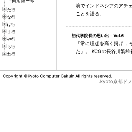
仙元 隆一郎
演でインドネシアのアチ
た行
ことを語る
。
な行
は行
ま行
初代学院長の思い出－Vol.6
や行
「常に理想を高く掲げ
，
ら行
た」
。
KCGの長谷川繁
わ行
Copyright ©Kyoto Computer Gakuin All rights reserved.
.kyoto京都ド