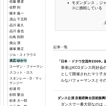
佐藤 勝彦
モダンダンス
，
ジ
佐野 到
スに挑戦している
椹木 義一
茂山 千五郎
品川 嘉久
品川 嘉也
白鳥 則郎
柴山 潔
篠塚 勝正
ジル・ストラウス
末広 ゆかり
「日本
・
ドナウ交流年2009」認定
スーザン・ファーマン
筆者はKCGダンス同好会
スコット・ロス
として開催されたマリ子ダ
スタンレー・D・マッ
ルなパフォーマンスとそ
ケンジー
杉浦 司
杉田 繁治
ダンス公演 京都府舞台芸術振興事
杉本 大一郎
ダンスで一番大切なのは