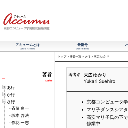
アキュームとは
最新号
About Accumu
Current Issue
トップ
»
著者一覧
»
さ行
» 末広 ゆかり
末広 ゆかり
Yukari Suehiro
あ行
か行
京都コンピュータ
さ行
斉藤 良一
マリ子ダンスシア
坂本 啓法
高安マリ子氏の下
作花 一志
修業中