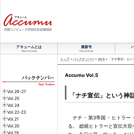
アキュームとは
最新号
About Accumu
Current Issue
トップ
»
バックナンバー
»
Vol.5
» 「ナチ宣伝」とい
Accumu Vol.5
Vol.26-27
「ナチ宣伝」という神
Vol.25
Vol.24
Vol.22-23
ナチ
・
第3帝国
・
ヒトラー
Vol.21
る
。
総統ヒトラーと宣伝大臣
Vol.20
Vol.19