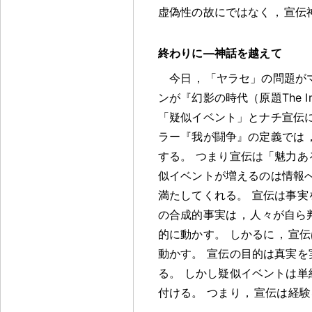
虚偽性の故にではなく
，
宣伝
終わりに―神話を越えて
今日
，
「ヤラセ」の問題が
ンが『幻影の時代（原題The 
「疑似イベント」とナチ宣伝
ラー『我が闘争』の定義では
する
。
つまり宣伝は「魅力あ
似イベントが増えるのは情報
満たしてくれる
。
宣伝は事実
の合成的事実は
，
人々が自ら
的に動かす
。
しかるに
，
宣伝
動かす
。
宣伝の目的は真実を
る
。
しかし疑似イベントは単
付ける
。
つまり
，
宣伝は経験