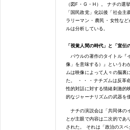
（図F
・
G
・
H）
。
ナチの選
「国民政党」化以後「社会主
ラリーマン
・
農民
・
女性など
ルは分析している
。
「視覚人間の時代」と「宣伝
パウルの著作のタイトル『
像」を意味する）』というわ
ムは映像によって人々の脳裏
た
。
・
・
・
ナチズムは反革
性的対話に対する情緒刺激的
的なジャーナリズムの武器を
ナチの演説会は「共同体の
とが主眼で内容は二次的であ
された
。
それは「政治のスペ