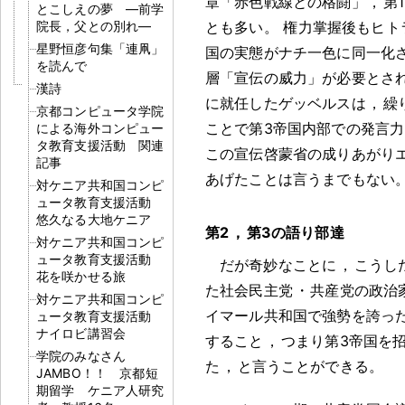
章「赤色戦線との格闘」
，
第
とこしえの夢 ―前学
院長，父との別れ―
とも多い
。
権力掌握後もヒト
星野恒彦句集「連凧」
国の実態がナチ一色に同一化
を読んで
層「宣伝の威力」が必要とさ
漢詩
に就任したゲッベルスは
，
繰
京都コンピュータ学院
ことで第3帝国内部での発言
による海外コンピュー
タ教育支援活動 関連
この宣伝啓蒙省の成りあがり
記事
あげたことは言うまでもない
対ケニア共和国コンピ
ュータ教育支援活動
悠久なる大地ケニア
第2
，
第3の語り部達
対ケニア共和国コンピ
ュータ教育支援活動
だが奇妙なことに
，
こうし
花を咲かせる旅
た社会民主党
・
共産党の政治
対ケニア共和国コンピ
イマール共和国で強勢を誇っ
ュータ教育支援活動
ナイロビ講習会
すること
，
つまり第3帝国を
学院のみなさん
た
，
と言うことができる
。
JAMBO！！ 京都短
期留学 ケニア人研究