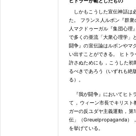
ヒトラーが範としたもの
しかもこうした宣伝神話は
た
。
フランス人ルボン『群衆の
人マクドゥーガル『集団心理』
で多くの亜流「大衆心理学」
闘争』の宣伝論はルボンやマ
い出すことができる
。
ヒトラ
許さぬためにも
，
こうした初
るべきであろう（いずれも絶
る）
。
『我が闘争』においてヒト
て
，
ウィーン市長でキリスト
ガーの反ユダヤ主義運動
，
第
伝」（Greuelpropaganda）
を挙げている
。