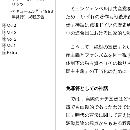
リッツ
ミュンツェンベルは共産党
アキューム5号（1993
ため
，
いずれの著作も戦後東
年発行）掲載広告
伝」神話は戦後ドイツの歴史
Vol.4
Vol.3
中の連合国における国家的な
Vol.2
Vol.1
こうして「絶対の宣伝」と
Extra
産主義とファシズムを同一視
体制下の独占資本（その操り
民主主義」の正当化のために
免罪符としての神話
では
，
実際のナチ宣伝はど
践でも画期的であったわけで
国」時代の宣伝に関して言え
源動員論の観点からもある程