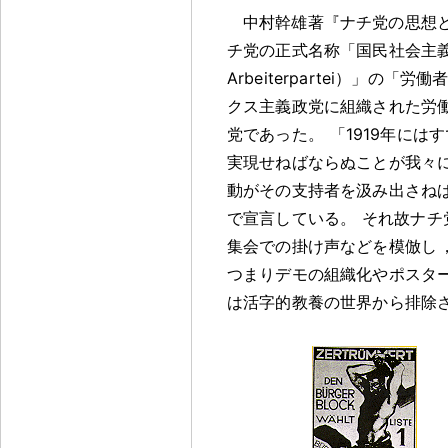
中村幹雄著『ナチ党の思想
チ党の正式名称「国民社会主義ドイツ労働
Arbeiterpartei）」の
クス主義政党に組織された労
党であった
。
「1919年には
実現せねばならぬことが我々
動がその支持者を汲み出さね
で宣言している
。
それ故ナチ
集会での掛け声などを模倣し
つまりデモの組織化やポスタ
は活字的教養の世界から排除