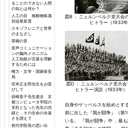
ることのできない人間
の知とは何か？
人工の目 移動物体識
図B
：
ニュルンベルク党大会
別追尾装置
ヒトラー（1933
スキゾフレニアと世界
のまなざし
茶碗の音
音声コミュニケーショ
ンの脳内メカニズム
人工知能が言葉を理解
するためには
権力・文学・国家保安
局
図D
：
ニュルンベルク党大会
宮本正太郎先生をお偲
ヒトラー演説（1933年）
びして
岩崎直子先生逝去 京
都コンピュータ学院の
自身やゲッベルスを始めとす
支柱となった先生の功
前に出した『我が闘争』（第1巻
績と，その生命の永遠
さを讃えて
いる
。
『我が闘争』中
，
最も
初代学院長の思い出