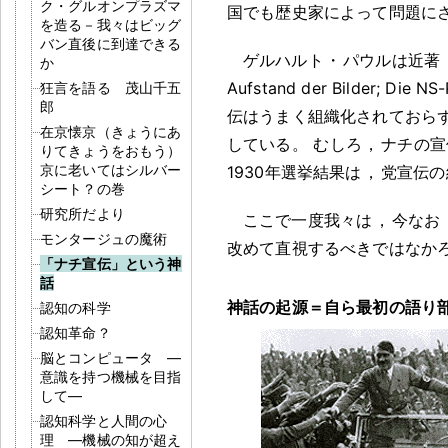
ク・グルオンプラズマ
国でも歴史家によって問題に
を造る－我々はビッグ
バン直後に到達できる
ゲルハルト
・
パウルは近著『イ
か
Aufstand der Bilder; Die N
狂言を語る 茂山千五
郎
伝はうまく組織化されておら
在京懐京（きょうにあ
している
。
むしろ
，
ナチの宣
りてきょうをおもう）
京に老いてはシルバー
1930年選挙結果は
，
党宣伝の
シート？の巻
研究所だより
ここで一度我々は
，
今なお
モンタージュの魔術
改めて直視するべきではなか
「ナチ宣伝」という神
話
神話の起源＝自ら最初の語り
認知の科学
認知革命？
脳とコンピュータ ―
意識を持つ機械を目指
して―
認知科学と人間の心
理 ―機械の知が超え