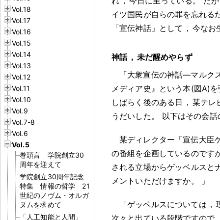
れ
，
今日に至っている
。
だが
Vol.18
イツ国民が自らの罪を忘れる
Vol.17
「宣伝神話」として
，
今なお
Vol.16
Vol.15
Vol.14
神話
，
未だ醒めやらず
Vol.13
『大衆宣伝の神話―マルク
Vol.12
メディア史』という本(図A)
Vol.11
Vol.10
しばらく後のある日
，
某テレ
Vol.9
うだいした
。
以下はその会話
Vol.7-8
Vol.6
某ディレクター「宣伝大臣
Vol.5
の番組を企画しているのです
巻頭言 学院創立30
周年を迎えて
される立場からゲッベルスと
学院創立30周年記念
メントいただけますか
。
」
特集 情報の哲学 21
世紀のノヴム・オルガ
「ゲッベルスについては
，
ヌムを求めて
「人工知能と人間」
次々と出ている段階ですので