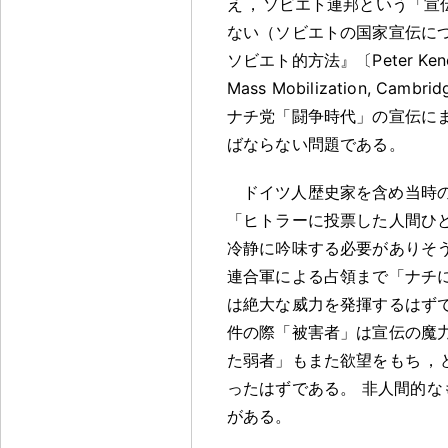
え
，
ソビエト連邦という「宣
ない（ソビエトの国家宣伝に
ソビエト的方法』〔Peter Kenez, Th
Mass Mobilization, Camb
ナチ党「闘争時代」の宣伝に
ばならない問題である
。
ドイツ人歴史家を含め当時
「ヒトラーに投票した人間ひ
冷静に吟味する必要がありそ
連合軍による占領まで「ナチ
は絶大な威力を発揮するはず
件の際「被害者」は宣伝の魔
た弱者」もまた欲望をもち
，
ったはずである
。
非人間的な
がある
。