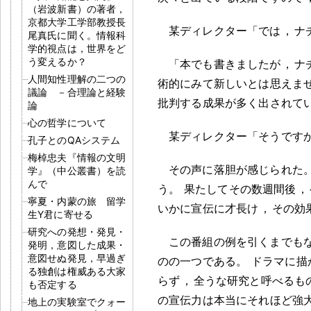
（岩波新書）の著者，
京都大学工学部教授長
某ディレクター「では
，
ナ
尾真氏に聞く。情報科
学的視点は，世界をど
う変えるか？
「本でも書きましたが
，
ナ
人間知性理解の二つの
術的にみて新しいとは思えま
議論 －合理論と経験
批判する成果が多く出されて
論
心の哲学について
某ディレクター「そうです
孔子とのQAシステム
梅棹忠夫『情報の文明
その声に落胆が感じられた
学』（中公叢書）を読
んで
う
。
果たしてその数週間後
，
寧夏・内蒙の旅 留学
いかに宣伝に才長け
，
その効
生Y君に寄せる
研究への発想・発見・
この番組の例を引くまでも
発明，意図した成果・
意図せぬ発見，早過ぎ
のの一つである
。
ドラマに描
る独創は権威ある大家
らず
，
全うな研究と呼べるも
も否定する
の宣伝力は本当にそれほど強
地上の実験室でクォー