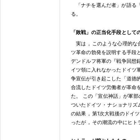
「ナチを選んだ者」が語る
る
。
「敗戦」の正当化手段として
実は
，
このような心理的な
ツ革命の勃発を説明する手段
デンドルフ将軍の『戦争回想録
イツ領に入れなかったドイツ
争宣伝が引き起こした「道徳
合流したドイツ労働者が革命
た
。
この「宣伝神話」が軍部
ついたドイツ
・
ナショナリズ
の結果
，
第1次大戦後のドイ
ったが
，
その潮流の中にヒト