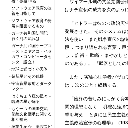
者・教授16名
ワイマール期の共産党国会
ソフトウェア教育の改
はナチ宣伝の威力を次のよう
善を目指して
ソフトウェア教育の発
「ヒトラーは彼の＜政治広告＞（
展を阻害するもの
発展させた
。
そのシステムは
ガーナ共和国訪問記
行く河の流れは
法を使い
，
また戦争宣伝の諸
ガーナ共和国ケープコ
段
，
つまり語られる言葉
，
巨
ーストにヤスコ・ハセ
し
，
詐術
・
欺瞞
・
まやかしと
ガワ・コンピュータセ
ンター設立！
のである」
。
『武器としての宣
地球に近づく小天体
超新星とその残骸
また
，
実験心理学者パヴロ
宇宙背景放射とダーク
は
，
次のごとく総括する
。
マター
はくちょう座の星々－
「臨終の苦しみにもがく資
臨終の星が蘇る
間的理想もなく
，
明確な経済
もう一つの国際交流
伝統文化継承に関する
撃を与え
，
ときには民主主義
相互補完
主義政治宣伝の心理学』（19
卒業生紹介 学院スピ