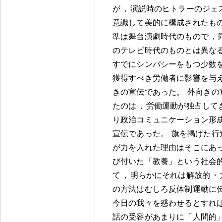
が
，
演説時のヒトラーのジェ
意識して美的に構成されたも
準は舞台演劇時代のもので
，
のテレビ時代のものとは異な
すでにシンパシーをもつ少数
獲得すべき労働者に影響を与
きの宣伝であった
。
外向きの
たのは
，
労働運動が独占して
り政治コミュニケーション形
宣伝であった
。
旗を掲げた行
が力を入れた理由はそこにあ
び付いた「教養」という社会
て
，
明らかにそれは解放的
・
の方法はむしろ反体制運動に
今日の我々を惑わせるとすれ
話の受容があまりに「人間的