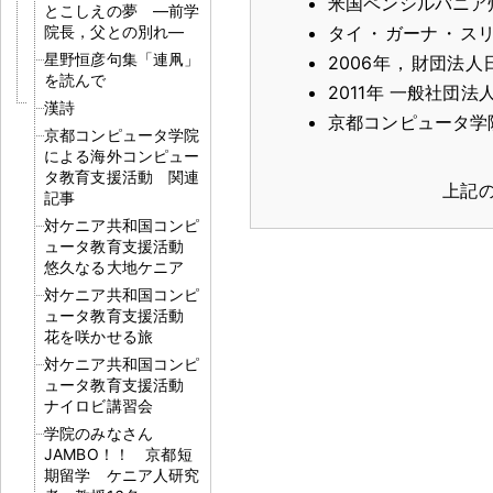
米国ペンシルバニア
とこしえの夢 ―前学
院長，父との別れ―
タイ
・
ガーナ
・
ス
星野恒彦句集「連凧」
2006年
，
財団法人
を読んで
2011年 一般社団
漢詩
京都コンピュータ学
京都コンピュータ学院
による海外コンピュー
タ教育支援活動 関連
上記
記事
対ケニア共和国コンピ
ュータ教育支援活動
悠久なる大地ケニア
対ケニア共和国コンピ
ュータ教育支援活動
花を咲かせる旅
対ケニア共和国コンピ
ュータ教育支援活動
ナイロビ講習会
学院のみなさん
JAMBO！！ 京都短
期留学 ケニア人研究