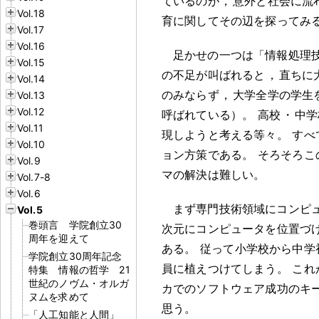
ているのが
，
意外と社会に流
Vol.18
育に関してその辺を探ってみ
Vol.17
Vol.16
足かせの一つは「情報処理
Vol.15
の不足が叫ばれると
，
直ちに
Vol.14
のみならず
，
大学全学の学生
Vol.13
Vol.12
呼ばれている）
。
高校
・
中学
Vol.11
現しようと考える等々
。
すべ
Vol.10
ョン方策である
。
そろそろこ
Vol.9
マの解決は難しい
。
Vol.7-8
Vol.6
まず専門技術領域にコンピ
Vol.5
巻頭言 学院創立30
次元にコンピュータを位置づ
周年を迎えて
ある
。
従って小学校から中学
学院創立30周年記念
員に植えつけてしまう
。
これ
特集 情報の哲学 21
世紀のノヴム・オルガ
カでのソフトウェア成功のキ
ヌムを求めて
思う
。
「人工知能と人間」