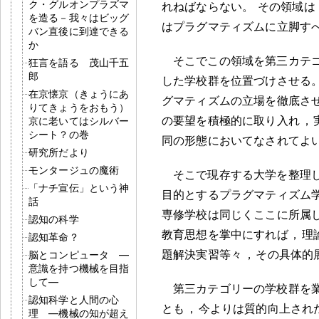
ク・グルオンプラズマ
れねばならない
。
その領域は
を造る－我々はビッグ
はプラグマティズムに立脚す
バン直後に到達できる
か
そこでこの領域を第三カテ
狂言を語る 茂山千五
郎
した学校群を位置づけさせる
在京懐京（きょうにあ
グマティズムの立場を徹底さ
りてきょうをおもう）
の要望を積極的に取り入れ
，
京に老いてはシルバー
シート？の巻
同の形態においてなされてよ
研究所だより
モンタージュの魔術
そこで現存する大学を整理
「ナチ宣伝」という神
目的とするプラグマティズム
話
専修学校は同じくここに所属
認知の科学
教育思想を掌中にすれば
，
理
認知革命？
題解決実習等々
，
その具体的
脳とコンピュータ ―
意識を持つ機械を目指
して―
第三カテゴリーの学校群を
認知科学と人間の心
とも
，
今よりは質的向上され
理 ―機械の知が超え