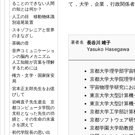
ることのできない人間
て
，
大学
，
企業
，
行政関係者
の知とは何か？
人工の目 移動物体識
別追尾装置
スキゾフレニアと世界
のまなざし
長谷川 靖子
茶碗の音
Yasuko Hasegawa
音声コミュニケーショ
ンの脳内メカニズム
人工知能が言葉を理解
するためには
京都大学理学部宇宙
権力・文学・国家保安
京都大学大学院理学
局
宇宙物理学研究にお
宮本正太郎先生をお偲
びして
東京大学大型計算機
岩崎直子先生逝去 京
東京大学大型計算機
都コンピュータ学院の
京都大学工学部計算
支柱となった先生の功
績と，その生命の永遠
京都ソフトウェア研
さを讃えて
京都学園大学助教授
初代学院長の思い出