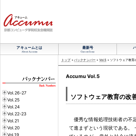
アキュームとは
最新号
About Accumu
Current Issue
トップ
»
バックナンバー
»
Vol.5
» ソフトウェア教育
Accumu Vol.5
Vol.26-27
ソフトウェア教育の改
Vol.25
Vol.24
Vol.22-23
優秀な情報処理技術者の不
Vol.21
て進まずという現状である
。
Vol.20
Vol.19