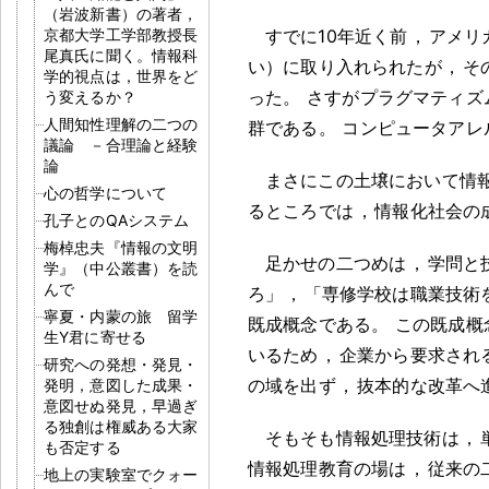
（岩波新書）の著者，
京都大学工学部教授長
すでに10年近く前
，
アメリ
尾真氏に聞く。情報科
い）に取り入れられたが
，
そ
学的視点は，世界をど
った
。
さすがプラグマティズ
う変えるか？
人間知性理解の二つの
群である
。
コンピュータアレ
議論 －合理論と経験
論
まさにこの土壌において情
心の哲学について
るところでは
，
情報化社会の
孔子とのQAシステム
梅棹忠夫『情報の文明
足かせの二つめは
，
学問と
学』（中公叢書）を読
んで
ろ」
，
「専修学校は職業技術
寧夏・内蒙の旅 留学
既成概念である
。
この既成概
生Y君に寄せる
いるため
，
企業から要求され
研究への発想・発見・
の域を出ず
，
抜本的な改革へ
発明，意図した成果・
意図せぬ発見，早過ぎ
る独創は権威ある大家
そもそも情報処理技術は
，
も否定する
情報処理教育の場は
，
従来の
地上の実験室でクォー