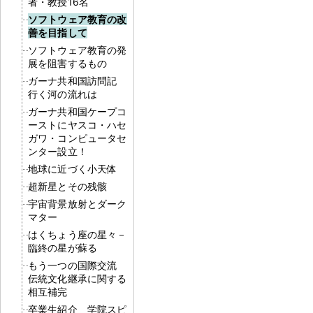
者・教授16名
ソフトウェア教育の改
善を目指して
ソフトウェア教育の発
展を阻害するもの
ガーナ共和国訪問記
行く河の流れは
ガーナ共和国ケープコ
ーストにヤスコ・ハセ
ガワ・コンピュータセ
ンター設立！
地球に近づく小天体
超新星とその残骸
宇宙背景放射とダーク
マター
はくちょう座の星々－
臨終の星が蘇る
もう一つの国際交流
伝統文化継承に関する
相互補完
卒業生紹介 学院スピ