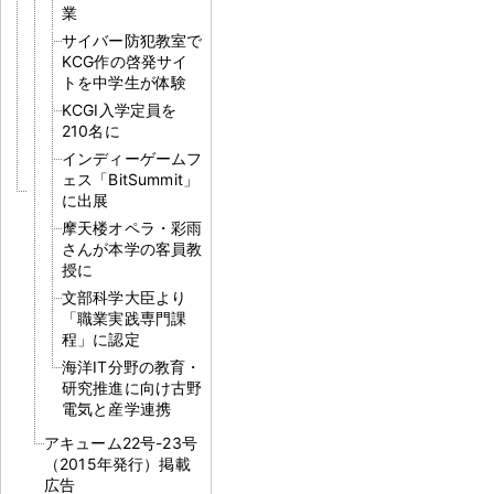
業
サイバー防犯教室で
KCG作の啓発サイ
トを中学生が体験
KCGI入学定員を
210名に
インディーゲームフ
ェス「BitSummit」
に出展
摩天楼オペラ・彩雨
さんが本学の客員教
授に
文部科学大臣より
「職業実践専門課
程」に認定
海洋IT分野の教育・
研究推進に向け古野
電気と産学連携
アキューム22号-23号
（2015年発行）掲載
広告