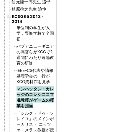
仙元隆一郎先生 追悼
植原啓之先生 追悼
KCG365 2013 -
2014
単位制の学生が入
学，専修学校で全国
初
パプアニューギニア
の高官らがKCGで2
週間にわたり遠隔教
育の研修
IEEE-CS代表や情報
処理学会の一行が
KCG資料館を見学
マンハッタン・カレ
ッジのコレシニコフ
准教授がゲームの授
業を担当
「シルク・ドゥ・ソ
レイユ」のメインボ
ーカリスト ニッツ
ァ・メラス教授が授