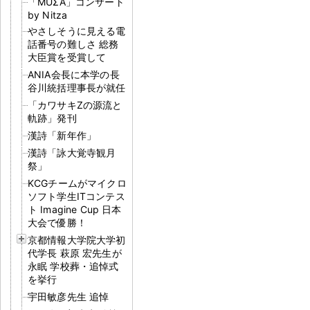
「MUΣA」コンサート
by Nitza
やさしそうに見える電
話番号の難しさ 総務
大臣賞を受賞して
ANIA会長に本学の長
谷川統括理事長が就任
「カワサキZの源流と
軌跡」発刊
漢詩「新年作」
漢詩「詠大覚寺観月
祭」
KCGチームがマイクロ
ソフト学生ITコンテス
ト Imagine Cup 日本
大会で優勝！
京都情報大学院大学初
代学長 萩原 宏先生が
永眠 学校葬・追悼式
を挙行
宇田敏彦先生 追悼