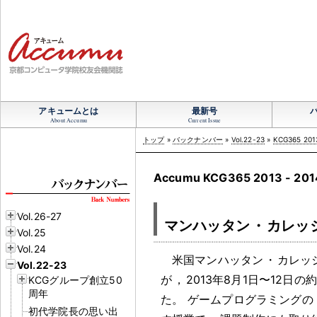
アキュームとは
最新号
About Accumu
Current Issue
トップ
»
バックナンバー
»
Vol.22-23
»
KCG365 2013
Accumu KCG365 2013 - 201
Vol.26-27
マンハッタン
・
カレッ
Vol.25
Vol.24
米国マンハッタン
・
カレッ
Vol.22-23
が
，
2013年8月1日〜12日
KCGグループ創立50
周年
た
。
ゲームプログラミングの
初代学院長の思い出