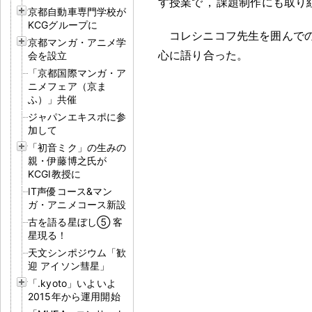
す授業で
，
課題制作にも取り
京都自動車専門学校が
KCGグループに
コレシニコフ先生を囲んで
京都マンガ・アニメ学
心に語り合った
。
会を設立
「京都国際マンガ・ア
ニメフェア（京ま
ふ）」共催
ジャパンエキスポに参
加して
「初音ミク」の生みの
親・伊藤博之氏が
KCGI教授に
IT声優コース&マン
ガ・アニメコース新設
古を語る星ぼし⑤ 客
星現る！
天文シンポジウム「歓
迎 アイソン彗星」
「.kyoto」いよいよ
2015年から運用開始