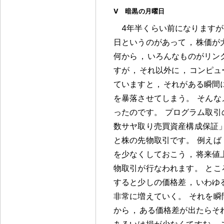
V 暗黒の月曜日
4年半くらい前になりますが
日というのがあって
，
株価が
何から
，
いろんなものがリン
すが
，
それ以外に
，
コンピュ
ていますと
，
それがある瞬間
を暴落させてしまう
。
そんな
ったのです
。
プログラム取引
数サヤ取り売買資産構成保証
と株の先物取引です
。
例えば
を少なくしておこう
，
将来値
物取引が行なわれます
。
とこ
すると少しの価格差
，
いわゆ
非常に増えていく
。
それを瞬
から
，
ある価格差が出たらそ
あるいは損が少なくてすむ
，