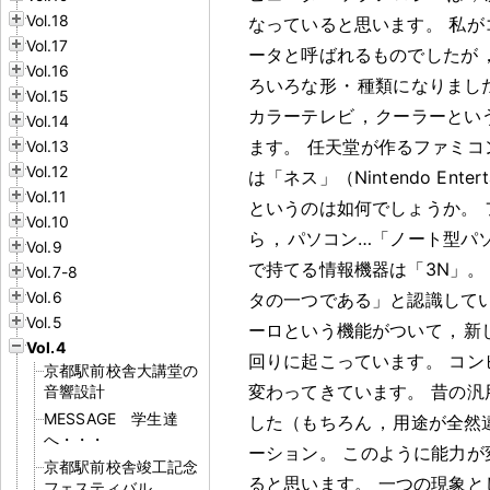
Vol.18
なっていると思います
。
私が
Vol.17
ータと呼ばれるものでしたが
Vol.16
ろいろな形
・
種類になりまし
Vol.15
カラーテレビ
，
クーラーとい
Vol.14
ます
。
任天堂が作るファミコ
Vol.13
Vol.12
は「ネス」（Nintendo Enter
Vol.11
というのは如何でしょうか
。
Vol.10
ら
，
パソコン…「ノート型パ
Vol.9
で持てる情報機器は「3N」
。
Vol.7-8
Vol.6
タの一つである」と認識して
Vol.5
ーロという機能がついて
，
新
Vol.4
回りに起こっています
。
コン
京都駅前校舎大講堂の
変わってきています
。
昔の汎
音響設計
MESSAGE 学生達
した（もちろん
，
用途が全然
へ・・・
ーション
。
このように能力が
京都駅前校舎竣工記念
ると思います
。
一つの現象と
フェスティバル