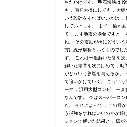
ちたわけです
。
明石海峡は19
も
，
瀬戸大橋にしても
，
大鳴
いう設計をすればいいかは
，
していきます
。
まず
，
橋があ
て
，
まず地震の場合ですと
，
ね
。
その震動が橋にどういう
方は線形解析というものでし
す
。
これは一度解いた答を次
解いた結果を次にはめて
，
時
がどういう影響を与えるか
。
て追いかけていく
。
こういう
ータ
，
汎用大型コンピュータ
なんです
。
今はスーパーコン
た
。
それによって
，
この橋が
う補強をすればいいのかが解
ションで解いた結果と
，
橋が