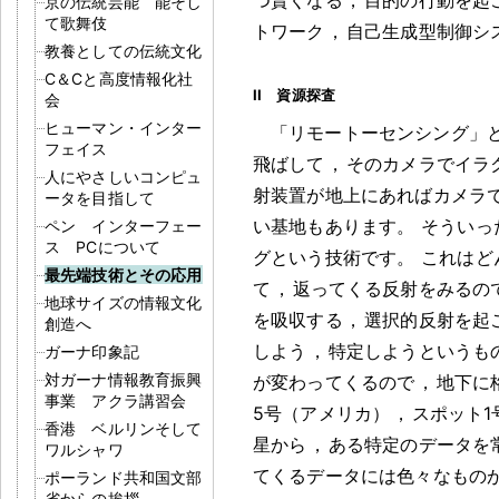
京の伝統芸能 能そし
て歌舞伎
トワーク
，
自己生成型制御シ
教養としての伝統文化
C＆Cと高度情報化社
II 資源探査
会
ヒューマン・インター
「リモートーセンシング」
フェイス
飛ばして
，
そのカメラでイラ
人にやさしいコンピュ
射装置が地上にあればカメラ
ータを目指して
い基地もあります
。
そういっ
ペン インターフェー
ス PCについて
グという技術です
。
これはど
最先端技術とその応用
て
，
返ってくる反射をみるの
地球サイズの情報文化
を吸収する
，
選択的反射を起
創造へ
しよう
，
特定しようというも
ガーナ印象記
対ガーナ情報教育振興
が変わってくるので
，
地下に
事業 アクラ講習会
5号（アメリカ）
，
スポット1
香港 ベルリンそして
星から
，
ある特定のデータを
ワルシャワ
てくるデータには色々なもの
ポーランド共和国文部
省からの挨拶