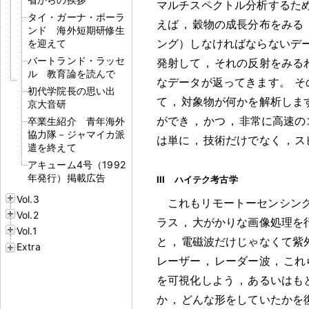
マルチスペクトル分析するた
タイ・ガーナ・ポーラ
えば
，
穀物の成長分布をみる
ンド 海外短期研修生
ング）しなければならないデ
を迎えて
バートランド・ラッセ
発射して
，
それの反射をみる
ル 教育論を読んで
なデータが返ってきます
。
そ
初代学院長の思い出
て
，
対象物が何かを解析しま
京大音研
ができ
，
かつ
，
非常に高速の
卒業生紹介 青年海外
協力隊－ジャマイカ派
は単に
，
技術だけでなく
，
ス
遣を終えて
アキューム4号（1992
年発行）掲載広告
III ハイテク考古学
Vol.3
これもリモートーセンシン
Vol.2
ラス
，
大がかりな画像処理を
Vol.1
と
，
電磁波だけじゃなくて紫
Extra
レーザー
，
レーダー波
，
これ
を可視化しよう
，
あるいはも
か
，
どんな形をしていたかを