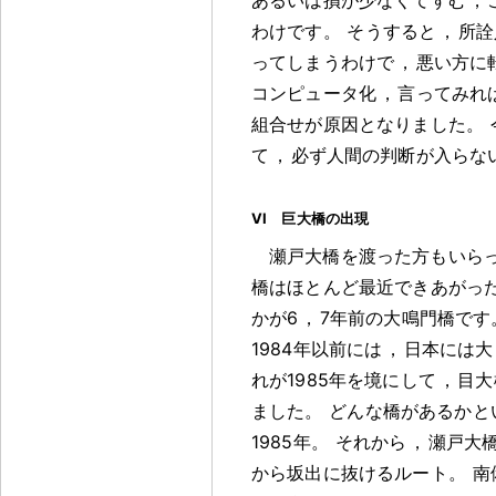
わけです
。
そうすると
，
所詮
ってしまうわけで
，
悪い方に
コンピュータ化
，
言ってみれ
組合せが原因となりました
。
て
，
必ず人間の判断が入らな
VI 巨大橋の出現
瀬戸大橋を渡った方もいら
橋はほとんど最近できあがっ
かが6
，
7年前の大鳴門橋です
1984年以前には
，
日本には大
れが1985年を境にして
，
目大
ました
。
どんな橋があるかと
1985年
。
それから
，
瀬戸大
から坂出に抜けるルート
。
南