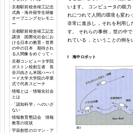
います
。
コンピュータの能力
京都駅前校舎竣工記念
式典・海外留学生研修
れにつれて人間の環境も変わ
オープニングセレモニ
非常に進歩し
，
それを利用し
ー
京都駅前校舎竣工記念
す
。
それらの事例
，
世の中で
講演 国際化社会にお
れている
，
ということの例を
ける日本の教育－世界
の中の日本 期待され
る人間像をめぐって－
I 海中ロボット
京都コンピュータ学院
ボストン校創立者 長
谷川由さん米国ハーバ
ード大学大学院の卒業
式で代表スピーチ
情報とは・情報化社会
とは
「認知科学」へのいざ
ない
情報教育懇話会 情報
教育の現状
宇宙創世のロマン－ア