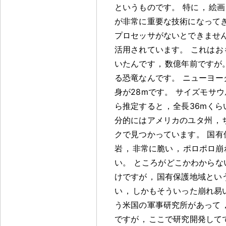
というものです
。
特に
，
絵画
が非常に重要な技術になって
プロセッサがないとできませ
活用されています
。
これはお
いたんです
，
数億年前ですが
る恐竜なんです
。
ニューヨー
身が28mです
。
サイズモサウ
ら推定すると
，
全長36mく
分的にはアメリカのユタ州
，
クで見つかっています
。
国有
岩
，
非常に脆い
，
ポロポロ崩
い
。
ところがどこかわからな
けですが
，
国有保護地域とい
い
，
しかもそういった崩れ易
う米国の軍事研究所があって
ですが
，
ここで研究開発して