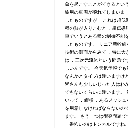
象を起こすことができるとい
験用の車両が壊れてしまいま
したものですが
，
これは超低
種の熱が入りこむと
，
超伝導
車でいうとある種の制御不能
したものです
。
リニア新幹線
技術の側面からみて
，
特に大
は
，
三次元流体という問題で
しいんです
。
今天気予報でも
なんかとタイプは違いますけ
皆さんも少しいじった人はわ
でもないくらいに違います
。
いって
，
縦横
，
あるメッシュ
を用意しなければならないの
ます
。
もう一つは衝突問題で
一番怖いのはトンネルですね