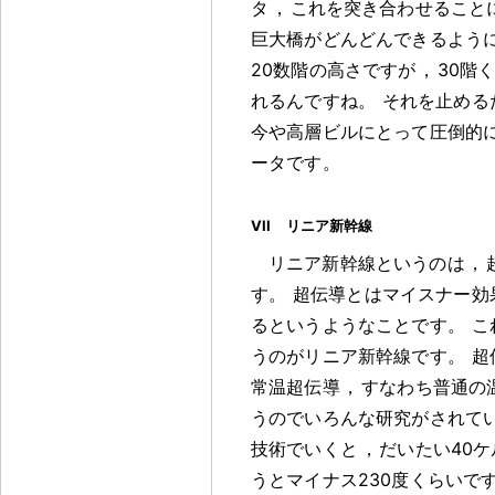
タ
，
これを突き合わせること
巨大橋がどんどんできるよう
20数階の高さですが
，
30階
れるんですね
。
それを止める
今や高層ビルにとって圧倒的
ータです
。
VII リニア新幹線
リニア新幹線というのは
，
す
。
超伝導とはマイスナー効
るというようなことです
。
こ
うのがリニア新幹線です
。
超
常温超伝導
，
すなわち普通の
うのでいろんな研究がされて
技術でいくと
，
だいたい40
うとマイナス230度くらいで