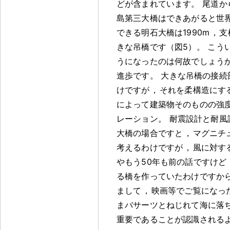
どが含まれています
。
尾道か
島第三大橋はできあがると世界
できる明石大橋は1990m
，
支
きな吊橋です（図5）
。
こう
うになったのは何故でしょう
進歩です
。
大きな吊橋の接続
けですが
，
それを柔構造にす
によって建築物そのものの強
レーション
。
耐震設計と耐風
大橋の場合ですと
，
マグニチ
考えるわけですが
，
風に対す
やもう50年も前の話ですけど
る橋を作っていたわけですか
まして
，
映画等でご覧になっ
まバサーツとねじれて海に落
重要であることが認識される