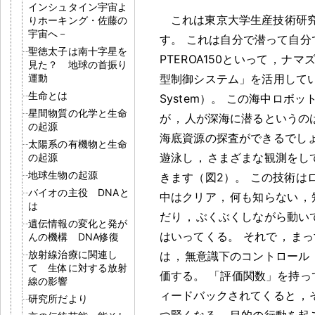
インシュタイン宇宙よ
これは東京大学生産技術研究
りホーキング・佐藤の
宇宙へ－
す
。
これは自分で潜って自分
聖徳太子は南十字星を
PTEROA150といって
，
ナマズ
見た？ 地球の首振り
運動
型制御システム」を活用して
生命とは
System）
。
この海中ロボッ
星間物質の化学と生命
が
，
人が深海に潜るというの
の起源
海底資源の探査ができるでし
太陽系の有機物と生命
遊泳し
，
さまざまな観測をし
の起源
地球生物の起源
きます（図2）
。
この技術は
バイオの主役 DNAと
中はクリア
，
何も知らない
，
は
だり
，
ぶくぶくしながら動い
遺伝情報の変化と発が
はいってくる
。
それで
，
まっ
んの機構 DNA修復
放射線治療に関連し
は
，
無意識下のコントロール
て 生体に対する放射
価する
。
「評価関数」を持っ
線の影響
ィードバックされてくると
，
研究所だより
つ賢くなる
，
目的の行動を起