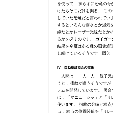
を使って
，
掘らずに恐竜の骨
けたらそこだけを掘る
。
この
していた恐竜だと言われてい
するといろんな雨水とか湿気
線だとかレーザー光線だとか
るかを探すのです
。
ガイガー
結果を今度はある種の画像処
し続けているそうです（図3）
IV 自動指紋照合の技術
人間は
，
一人一人
，
親子兄
うと
，
指紋が違うそうですが
テムを開発しています
。
照合
は
，
「マニューシャ」と「リ
使います
。
指紋の分岐と端点
点
，
端点の位置関係を「リレ