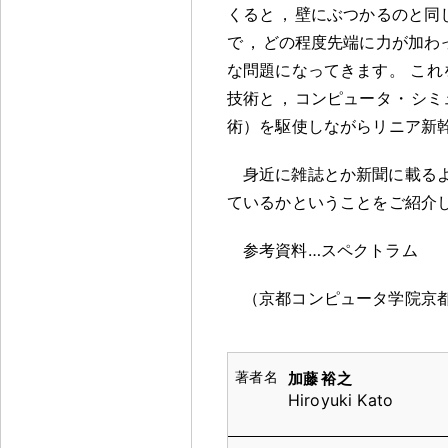
くると
，
壁にぶつかるのと同
で
，
どの程度先端に力が加わ
な問題になってきます
。
これ
技術と
，
コンピュータ
・
シミ
術）を駆使しながらリニア新
身近に雑誌とか新聞に載る
ているかということをご紹介
参考資料…スペクトラム
（京都コンピュータ学院京
加藤 裕之
Hiroyuki Kato