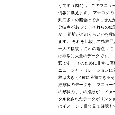
うです（図4）
。
このマニュ
情報に換えます
。
アナログの
到底多くの照合はできません
分岐点があって
，
それらの位
か
，
距離がどのくらいかを数
ます
。
それを比較して指紋照
一人の指紋
，
これの端点
，
こ
は非常に大量のデータです
。
変です
。
そのために非常に高
ニューシャ
・
リレーションに
紋は大きく4種に分類できる
紋形状のデータを
，
マニュー
の形状のままの指紋が
，
イメ
タル化されたデータがリンク
はイメージ
，
目で見て確認も