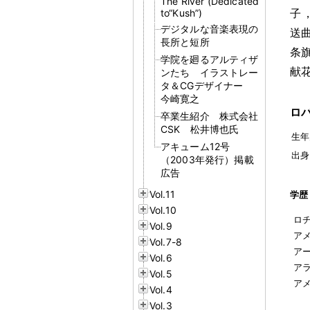
The River (Dedicated
子
to“Kush”)
デジタルな音楽表現の
送
長所と短所
条
学院を廻るアルティザ
献
ンたち イラストレー
タ＆CGデザイナー
今崎寛之
ロ
卒業生紹介 株式会社
CSK 松井博也氏
生年
アキューム12号
出身
（2003年発行）掲載
広告
Vol.11
学歴
Vol.10
ロ
Vol.9
アメ
Vol.7-8
ア
Vol.6
ア
Vol.5
ア
Vol.4
Vol.3