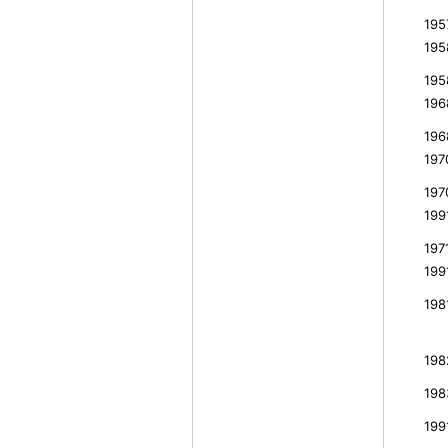
19
19
19
19
19
19
19
19
19
19
19
19
19
19