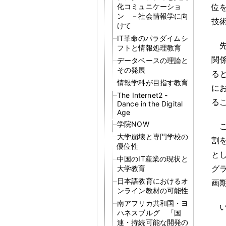
化コミュニケーショ
位
ン －社会情報学に向
技
けて
IT革命のパラダイムシ
フトと情報処理教育
関
データベースの理論と
その発展
る
情報学科が目指す教育
に
The Internet2 -
る
Dance in the Digital
Age
学院NOW
大学崩壊と専門学校の
割
優位性
と
中国のIT産業の現状と
グ
大学教育
日本語教育におけるオ
画
ンライン教材の可能性
南アフリカ共和国・ヨ
ハネスブルグ 「国
連・持続可能な開発の