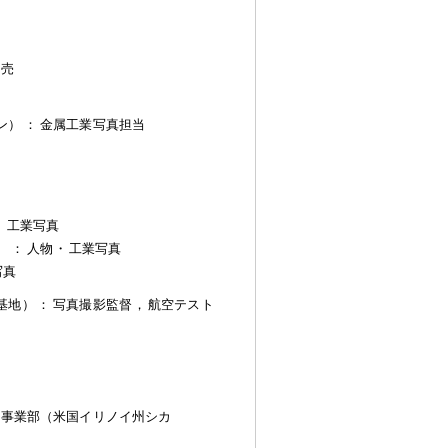
販売
ン）
：
金属工業写真担当
・
工業写真
）
：
人物
・
工業写真
写真
基地）
：
写真撮影監督
，
航空テスト
術事業部（米国イリノイ州シカ