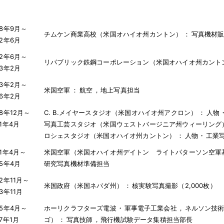
38年9月～
チムケン商業高校（米国オハイオ州カントン）
：
写真機材
42年6月
42年6月～
リパブリック鉄鋼コーポレーション（米国オハイオ州カント
43年2月
43年2月～
米国空軍
：
航空
，
地上写真担当
46年2月
48年12月～
C. B.メイヤースタジオ（米国オハイオ州アクロン）
：
人物
51年4月
写真工芸スタジオ（米国ウェストバージニア州ウィーリング
ロシェスタジオ（米国オハイオ州カントン）
：
人物
・
工業
51年4月～
米国空軍（米国オハイオ州デイトン ライトパターソン空軍
55年4月
研究写真機材準備担当
52年11月～
米国政府（米国ネバダ州）
：
核実験写真撮影（2,000枚）
53年11月
55年4月～
ホーリクラフターズ電波
・
軍事電子工業会社
，
ネルソン技
57年1月
ゴ）
：
写真技師
，
飛行機試験データ集積担当部長