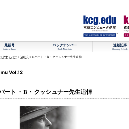
TM
最新号
バックナンバー
連載記事
Current Issue
Back Numbers
Running Article
ックナンバー
»
Vol.12
» ロバート
・
B
・
クッシュナー先生追悼
mu Vol.12
バート
・
B
・
クッシュナー先生追悼