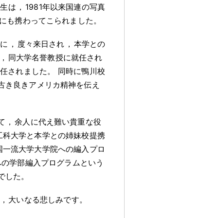
先生は
，
1981年以来国連の写真
にも携わってこられました
。
機に
，
度々来日され
，
本学との
，
同大学名誉教授に就任され
就任されました
。
同時に鴨川校
古き良きアメリカ精神を伝え
て
，
余人に代え難い貴重な役
ー工科大学と本学との姉妹校提携
国一流大学大学院への編入プロ
への学部編入プログラムという
でした
。
，
大いなる悲しみです
。