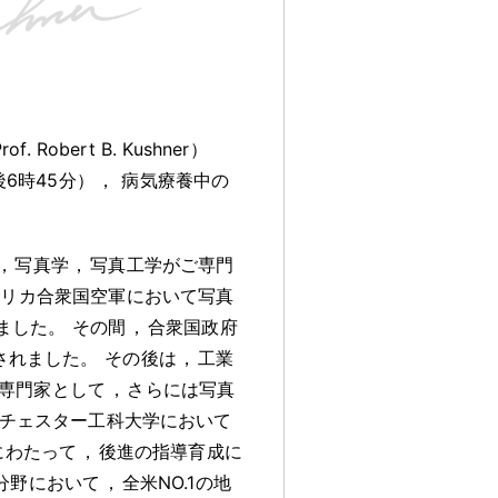
 Robert B. Kushner）
後6時45分）
，
病気療養中の
，
写真学
，
写真工学がご専門
メリカ合衆国空軍において写真
ました
。
その間
，
合衆国政府
されました
。
その後は
，
工業
専門家として
，
さらには写真
校ロチェスター工科大学において
にわたって
，
後進の指導育成に
分野において
，
全米NO.1の地