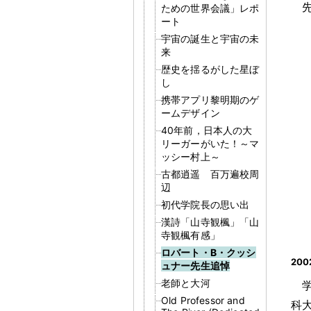
ための世界会議」レポ
ート
宇宙の誕生と宇宙の未
来
歴史を揺るがした星ぼ
し
携帯アプリ黎明期のゲ
ームデザイン
40年前，日本人の大
リーガーがいた！～マ
ッシー村上～
古都逍遥 百万遍校周
辺
初代学院長の思い出
漢詩「山寺観楓」「山
寺観楓有感」
ロバート・B・クッシ
20
ュナー先生追悼
老師と大河
Old Professor and
科