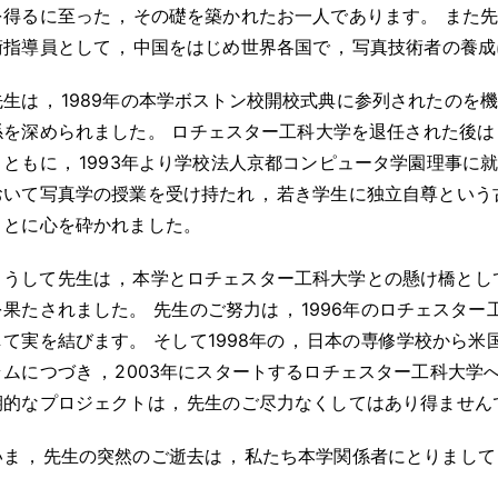
を得るに至った
，
その礎を築かれたお一人であります
。
また
術指導員として
，
中国をはじめ世界各国で
，
写真技術者の養成
先生は
，
1989年の本学ボストン校開校式典に参列されたのを
係を深められました
。
ロチェスター工科大学を退任された後は
とともに
，
1993年より学校法人京都コンピュータ学園理事に
おいて写真学の授業を受け持たれ
，
若き学生に独立自尊という
ことに心を砕かれました
。
こうして先生は
，
本学とロチェスター工科大学との懸け橋とし
を果たされました
。
先生のご努力は
，
1996年のロチェスタ
して実を結びます
。
そして1998年の
，
日本の専修学校から米
ラムにつづき
，
2003年にスタートするロチェスター工科大学
期的なプロジェクトは
，
先生のご尽力なくしてはあり得ません
いま
，
先生の突然のご逝去は
，
私たち本学関係者にとりまして