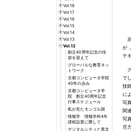
Vol.18
Vol.17
Vol.16
Vol.15
Vol.14
Vol.13
Vol.12
が
創立40周年記念の佳
テ
節を迎えて
グローバルな教育ネッ
ク
トワーク
で
京都コンピュータ学院
40年の歩み
技
京都コンピュータ学
に
院 創立40周年記念
行事スケジュール
写
私が見たモンゴル国
関
情報学 情報学科4年
写
課程設置に際して
尽
デジタルシティと異文