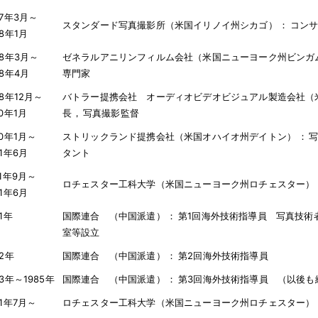
57年3月～
スタンダード写真撮影所（米国イリノイ州シカゴ）
：
コン
58年1月
58年3月～
ゼネラルアニリンフィルム会社（米国ニューヨーク州ビンガ
68年4月
専門家
68年12月～
バトラー提携会社 オーディオビデオビジュアル製造会社（
70年1月
長
，
写真撮影監督
70年1月～
ストリックランド提携会社（米国オハイオ州デイトン）
：
91年6月
タント
71年9月～
ロチェスター工科大学（米国ニューヨーク州ロチェスター）
91年6月
81年
国際連合 （中国派遣）
：
第1回海外技術指導員 写真技術
室等設立
82年
国際連合 （中国派遣）
：
第2回海外技術指導員
83年～1985年
国際連合 （中国派遣）
：
第3回海外技術指導員 （以後も
91年7月～
ロチェスター工科大学（米国ニューヨーク州ロチェスター）