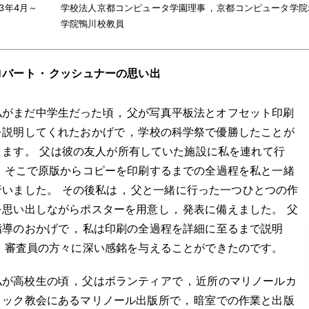
93年4月～
学校法人京都コンピュータ学園理事
，
京都コンピュータ学院
学院鴨川校教員
ロバート
・
クッシュナーの思い出
私がまだ中学生だった頃
，
父が写真平板法とオフセット印刷
を説明してくれたおかげで
，
学校の科学祭で優勝したことが
ります
。
父は彼の友人が所有していた施設に私を連れて行
，
そこで原版からコピーを印刷するまでの全過程を私と一緒
行いました
。
その後私は
，
父と一緒に行った一つひとつの作
を思い出しながらポスターを用意し
，
発表に備えました
。
父
指導のおかげで
，
私は印刷の全過程を詳細に至るまで説明
，
審査員の方々に深い感銘を与えることができたのです
。
私が高校生の頃
，
父はボランティアで
，
近所のマリノールカ
リック教会にあるマリノール出版所で
，
暗室での作業と出版