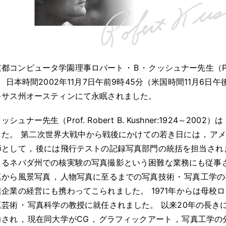
京都コンピュータ学園理事ロバート
・
B
・
クッシュナー先生（Prof.
，
日本時間2002年11月7日午前9時45分（米国時間11月6日午
キサス州オースティンにて永眠されました
。
ッシュナー先生（Prof. Robert B. Kushner:1924～2002）は
した
。
第二次世界大戦中から戦後にかけての若き日には
，
ア
師として
，
後には飛行テストの記録写真部門の統括を担当され
よるネバダ州での核実験の写真撮影という困難な業務にも従事
真から風景写真
，
人物写真に至るまでの写真技術
・
写真工学の
連企業の経営にも携わってこられました
。
1971年からは母
真芸術
・
写真科学の教授に就任されました
。
以来20年の長き
力され
，
現在同大学がCG
，
グラフィックアート
，
写真工学の