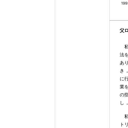
19
父
法
あ
き
に
業
の
し
ト