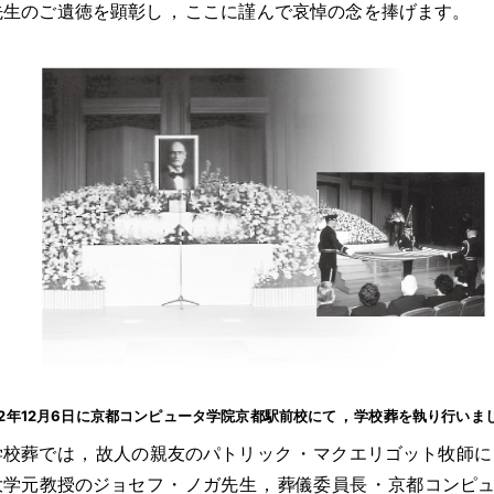
先生のご遺徳を顕彰し
，
ここに謹んで哀悼の念を捧げます
。
02年12月6日に京都コンピュータ学院京都駅前校にて
，
学校葬を執り行いま
学校葬では
，
故人の親友のパトリック
・
マクエリゴット牧師に
大学元教授のジョセフ
・
ノガ先生
，
葬儀委員長
・
京都コンピ