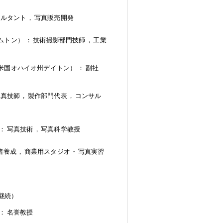
サルタント
，
写真販売開発
ムトン）
：
技術撮影部門技師
，
工業
米国オハイオ州デイトン）
：
副社
写真技師
，
製作部門代表
，
コンサル
：
写真技術
，
写真科学教授
者養成
，
商業用スタジオ
・
写真実習
継続）
：
名誉教授