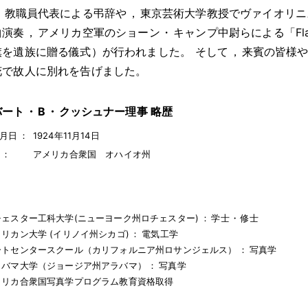
，
教職員代表による弔辞や
，
東京芸術大学教授でヴァイオリニ
曲演奏
，
アメリカ空軍のショーン
・
キャンプ中尉らによる「Flag 
旗を遺族に贈る儀式）が行われました
。
そして
，
来賓の皆様
花で故人に別れを告げました
。
バート
・
B
・
クッシュナー理事 略歴
月日
：
1924年11月14日
：
アメリカ合衆国 オハイオ州
チェスター工科大学(ニューヨーク州ロチェスター)
：
学士
・
修士
リカン大学 (イリノイ州シカゴ)
：
電気工学
ートセンタースクール（カリフォルニア州ロサンジェルス）
：
写真学
ラバマ大学（ジョージア州アラバマ）
：
写真学
メリカ合衆国写真学プログラム教育資格取得