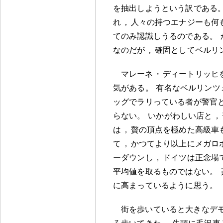
を抽出しようという訳である
れ
，
人々の持つエナジーも何
てのみ認識しうるのである
。
なのだが
，
確固としてベルリ
マレーネ
・
ディートリッヒ
気がある
。
有名なベルリンツ
ッグでラリっている者が警官
らない
。
いかがわしい店と
，
は
，
贅の頂点を極めた高級車
て
，
かつてより以上にメガロ
ーダウンし
，
ドイツは正念場
平均値を取るものではない
。
に高まっているように思う
。
街を歩いていると大きなデ
ろ歩いてきた
。
先頭に毛沢東