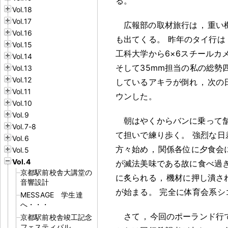
る
。
Vol.18
Vol.17
広報部の取材旅行は
，
重い
Vol.16
も出てくる
。
昨年のタイ行は
Vol.15
工科大学から6×6スチールカ
Vol.14
そして35mm担当の私の総勢
Vol.13
Vol.12
しているアキラが倒れ
，
次の
Vol.11
ウンした
。
Vol.10
Vol.9
朝はやくからバンに乗って
Vol.7-8
て担いで練り歩く
。
強烈な日
Vol.6
方々始め
，
関係各位に夕食会
Vol.5
Vol.4
が滅法美味である故に食べ過
京都駅前校舎大講堂の
に炙られる
，
機材に押し潰さ
音響設計
が始まる
。
完全に体育会系シ
MESSAGE 学生達
へ・・・
さて
，
今回のポーランド行
京都駅前校舎竣工記念
フェスティバル