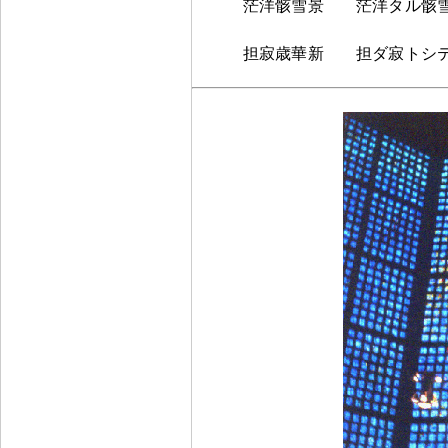
茫洋骸雪景 茫洋タル骸
担寂歳華新 担ダ寂トシテ