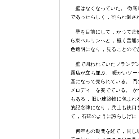
壁はなくなっていた
。
徹底
であったらしく
，
割られ倒さ
壁を目前にして
，
かつて茫
ら東ベルリンへと
，
極く普通
色透明になり
，
見ることので
壁で囲われていたブランデ
露店が立ち並ぶ
。
暖かいソー
産になって売られている
。
門
メロディーを奏でている
。
か
もある
，
旧い建築物に包まれ
的記念碑になり
，
兵士も銃口
て
，
石碑のように誇らしげに
何年もの期間を経て
，
同じ