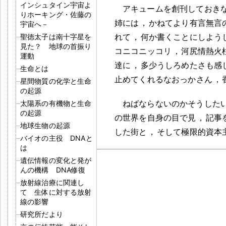
インシュタイン宇宙よ
アキュームを創刊しておき
りホーキング・佐藤の
姉には
，
かねてより有言無言
宇宙へ－
れて
，
何か書くことにしよう
聖徳太子は南十字星を
見た？ 地球の首振り
コニコニッコリ
，
河尻情熱火
運動
達に
，
多少うしろめたさも感
生命とは
止めてくれるなおっかさん
，
星間物質の化学と生命
の起源
ねばならないのかそうした
太陽系の有機物と生命
の起源
の世界を自身の目で見
，
記事
地球生物の起源
した街と
，
そして極限的資本
バイオの主役 DNAと
は
遺伝情報の変化と発が
んの機構 DNA修復
放射線治療に関連し
て 生体に対する放射
線の影響
研究所だより