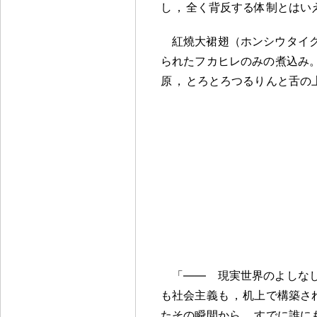
し
，
全く背反する体制とはい
紅燒大裙翅（ホンシウタイ
られたフカヒレのみの煮込み
原
，
とろとろつるりんと舌の
「―― 現実世界のよしな
も社会主義も
，
机上で構築さ
たその瞬間から
，
すでに誰に