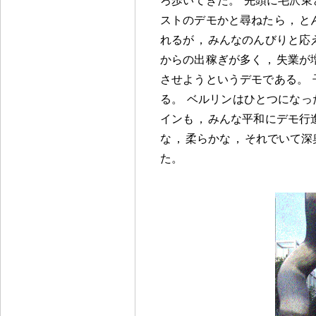
ストのデモかと尋ねたら
，
と
れるが
，
みんなのんびりと応
からの出稼ぎが多く
，
失業が
させようというデモである
。
る
。
ベルリンはひとつになっ
インも
，
みんな平和にデモ行
な
，
柔らかな
，
それでいて深
た
。