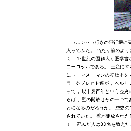
ワルシャワ行きの飛行機に
入ってみた
。
当たり前のように
く
，
17世紀の図解入り医学書
ヨーロッパである
。
土産にす
にトーマス
・
マンの初版本を
ラーやブレヒト達が
，
ベルリ
って
，
幾十幾百年という歴史
らば
，
壁の開放はその一つで
とになるのだろうか
。
歴史の
されていた
。
壁が開放された1
て
，
死んだ人は80名を数えた