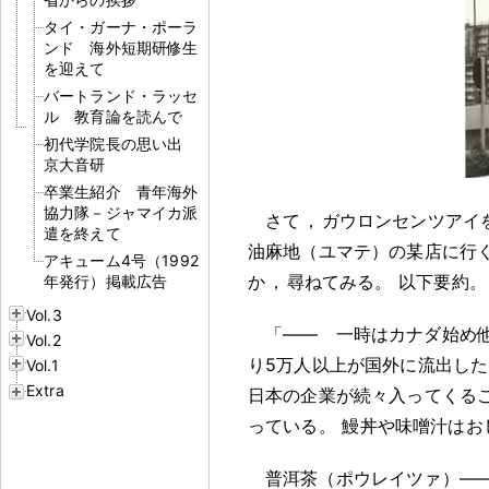
タイ・ガーナ・ポーラ
ンド 海外短期研修生
を迎えて
バートランド・ラッセ
ル 教育論を読んで
初代学院長の思い出
京大音研
卒業生紹介 青年海外
協力隊－ジャマイカ派
さて
，
ガウロンセンツアイ
遣を終えて
油麻地（ユマテ）の某店に行
アキューム4号（1992
か
，
尋ねてみる
。
以下要約
。
年発行）掲載広告
Vol.3
「―― 一時はカナダ始め
Vol.2
り5万人以上が国外に流出した
Vol.1
Extra
日本の企業が続々入ってくる
っている
。
鰻丼や味噌汁はお
普洱茶（ポウレイツァ）―