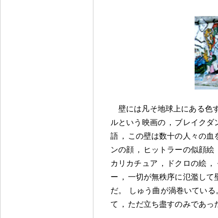
壁には凡そ地球上にある色
ルという映画の
，
ブレイクダ
語
，
この壁は数十の人々の血
ンの顔
，
ヒットラーの似顔絵
カリカチュア
，
ドクロの絵
，
ー
，
一切が無秩序に氾濫して
だ
。
しゅう曲が渦巻いている
て
，
ただ立ち盡すのみであっ