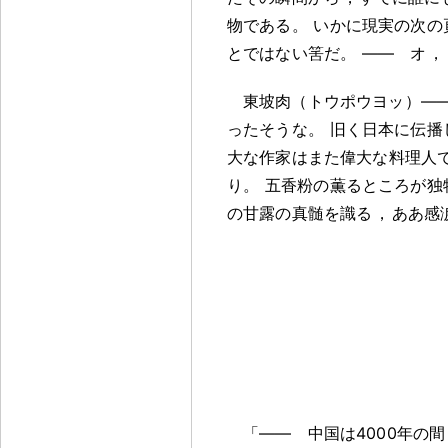
物である
。
いかに現実の次の
とではない筈だ
。
―― オ
，
東坡肉（トウポウヨッ）―
ったそうな
。
旧く日本に伝播
大な作家はまた偉大な料理人
り
。
五香粉の薫るところが独
の甘露の真髄を識る
，
ああ感
「―― 中国は4000年の間