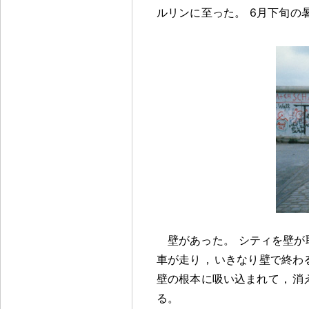
ルリンに至った
。
6月下旬の
壁があった
。
シティを壁が
車が走り
，
いきなり壁で終わ
壁の根本に吸い込まれて
，
消
る
。