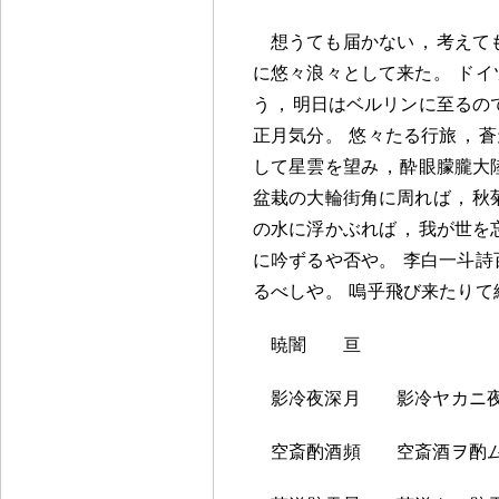
想うても届かない
，
考えて
に悠々浪々として来た
。
ドイ
う
，
明日はベルリンに至るの
正月気分
。
悠々たる行旅
，
蒼
して星雲を望み
，
酔眼朦朧大
盆栽の大輪街角に周れば
，
秋
の水に浮かぶれば
，
我が世を
に吟ずるや否や
。
李白一斗詩
るべしや
。
嗚乎飛び来たりて
暁闇 亘
影冷夜深月 影冷ヤカニ
空斎酌酒頻 空斎酒ヲ酌