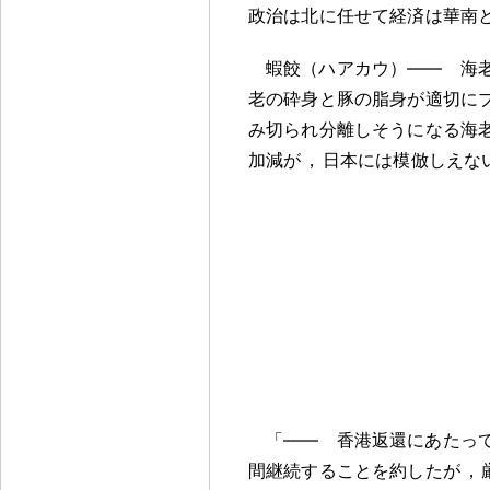
政治は北に任せて経済は華南
蝦餃（ハアカウ）―― 海
老の砕身と豚の脂身が適切にブ
み切られ分離しそうになる海
加減が
，
日本には模倣しえな
「―― 香港返還にあたっ
間継続することを約したが
，