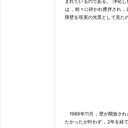
まれているのである
。
浄化し
は
，
粉々に砕かれ攪拌され
，
障壁を現実の光景として見た
1989年11月
，
壁が開放され
たかったが叶わず
，
2年を経