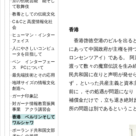
京の伝統芸能 能そし
て歌舞伎
教養としての伝統文化
C＆Cと高度情報化社
会
香港
ヒューマン・インター
香港啓徳空港のビルを出る
フェイス
人にやさしいコンピュ
にあって中国政府が主権を持
ータを目指して
ロンセンツアイ）である
。
阿
ペン インターフェー
渡って数々の魔窟伝説を生み
ス PCについて
民共和国に在りと声明が発せ
最先端技術とその応用
地球サイズの情報文化
ず
，
といった共産主義と資本
創造へ
前に
，
その処遇が問題になり
ガーナ印象記
補償金だけで
，
立ち退き絶対
対ガーナ情報教育振興
所の問題は別であるというこ
事業 アクラ講習会
香港 ベルリンそして
ワルシャワ
ポーランド共和国文部
省からの挨拶