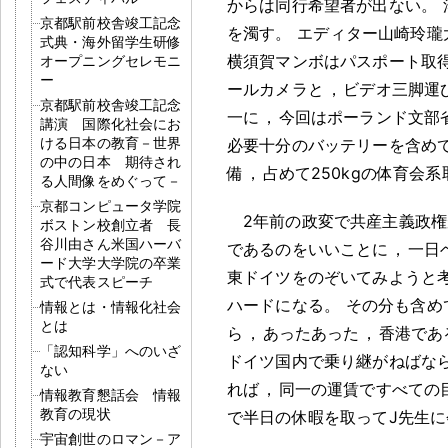
からは同行希望者が出ない
。
京都駅前校舎竣工記念
を濁す
。
エディター山崎玲瓏
式典・海外留学生研修
横須賀マンボはパスポート取
オープニングセレモニ
ー
ールカメラと
，
ビデオ三脚運
京都駅前校舎竣工記念
一に
，
今回はポーランド文部
講演 国際化社会にお
ける日本の教育－世界
必要十分のバッテリーを含め
の中の日本 期待され
備
，
占めて250kgの体育会
る人間像をめぐって－
京都コンピュータ学院
2年前の政変で共産主義政
ボストン校創立者 長
谷川由さん米国ハーバ
であるのをいいことに
，
一日
ード大学大学院の卒業
東ドイツをのぞいてみようと
式で代表スピーチ
ハードになる
。
その分も含め
情報とは・情報化社会
とは
ら
，
あったあった
，
香港であ
「認知科学」へのいざ
ドイツ国内で乗り継がねばな
ない
れば
，
同一の運賃ですべての
情報教育懇話会 情報
教育の現状
で半日の休暇を取ってJ先生
宇宙創世のロマン－ア