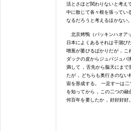
活とさほど関わりないと考え
中に散じて各々根を張ってい
なるだろうと考えるほかない
北京烤鴨（パッキンハオア
日本によくあるそれは干涸び
噌葱が萎びるばかりだが
，
こ
ダックの皮からジュバジュバ
満して
，
舌先から脳天にまで
たが
，
どちらも奥行きのない
宙を形成する
。
一足す一は二
を知ってから
，
この二つの融
何百年を要したか
，
好好好好