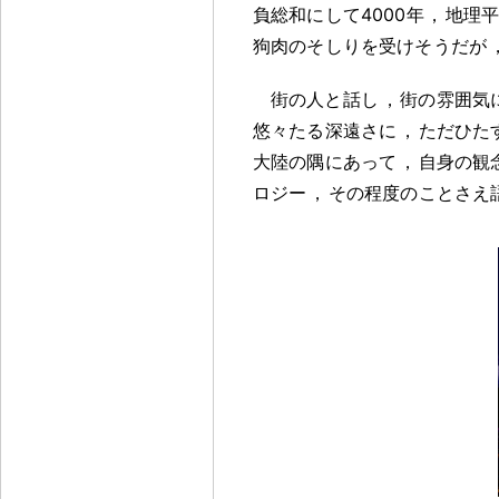
負総和にして4000年
，
地理
狗肉のそしりを受けそうだが
街の人と話し
，
街の雰囲気
悠々たる深遠さに
，
ただひた
大陸の隅にあって
，
自身の観
ロジー
，
その程度のことさえ