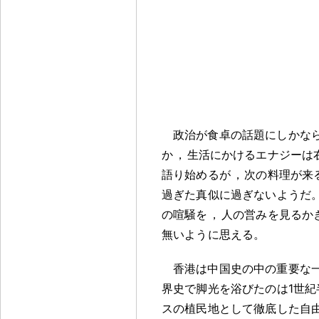
政治が食卓の話題にしかな
か
，
生活にかけるエナジーは
語り始めるが
，
次の料理が来
過ぎた真似に過ぎないようだ
の喧騒を
，
人の営みを見るか
無いように思える
。
香港は中国史の中の重要な
界史で脚光を浴びたのは1世紀
スの植民地として徹底した自