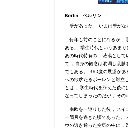
Berlin ベルリン
壁があった
。
いまは壁がな
何年も前のことになるが
，
ある
。
学生時代というあまり
あの時代特有の
，
茫漠として
て
，
自身の観念は混濁し乱脈
でもある
。
360度の展望があ
への欲求たるボーレンと対立
とは
，
学生時代を終えた後に
なってしまったのだが
，
その
南欧を一巡りした後
，
スイ
一箇月を過ぎた頃であった
。
ウの透き通った空気の中に
，