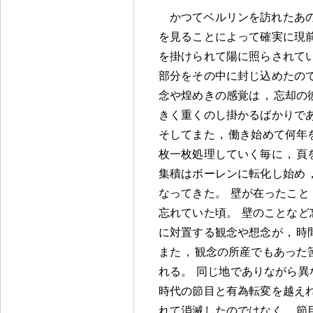
かつてベルリンを訪れたあ
を見ることによって確実に現
を掛けられて陽に照らされて
部分をその中に封じ込めたの
念や煌めきの感覚は
，
忘却の
きく重くのし掛かるばかりで
そしてまた
，
働き始めて何年
枚一枚処理していく毎に
，
頁
集積はボーレンに転化し始め
なってきた
。
壁が在ったこと
忘れていた頃
。
壁のことなど
に対置する観念や想念が
，
時
また
，
観念の所産でもあった
れる
。
同じ地でありながら異
時代の節目と有為転変を越え
れて消滅したのではなく
，
節