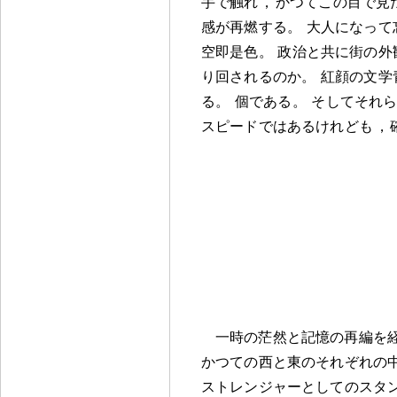
手で触れ
，
かつてこの目で見
感が再燃する
。
大人になって
空即是色
。
政治と共に街の外
り回されるのか
。
紅顔の文学
る
。
個である
。
そしてそれ
スピードではあるけれども
，
一時の茫然と記憶の再編を
かつての西と東のそれぞれの
ストレンジャーとしてのスタ