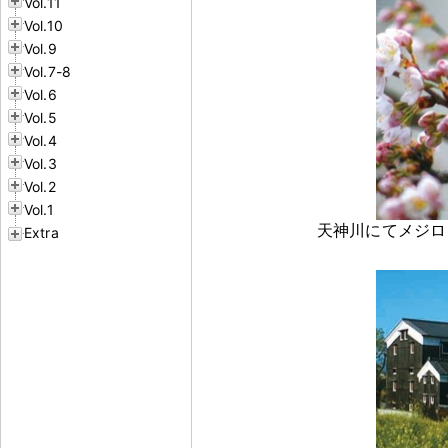
Vol.11
Vol.10
Vol.9
Vol.7-8
Vol.6
Vol.5
Vol.4
Vol.3
Vol.2
Vol.1
天神川にてメジロ（ 
Extra