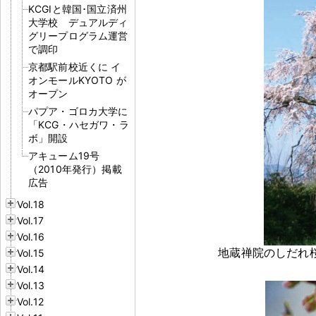
KCGIと韓国･国立済州
大学校 デュアルディ
グリープログラム運営
で調印
京都駅前校近くに イ
オンモールKYOTO が
オープン
パプア・ゴロカ大学に
「KCG・ハセガワ・ラ
ボ」開設
アキューム19号
（2010年発行）掲載
広告
Vol.18
Vol.17
Vol.16
地蔵禅院のしだれ桜（ 
Vol.15
Vol.14
Vol.13
Vol.12