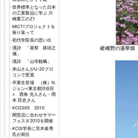
世界標準となった日本
の工業製品に学ぶ 川
崎重工のZ1
MICTIプロジェクトを
振り返って
初代学院長の思い出
漢詩 「葵祭 路頭之
嵯峨野の蓮華畑（ T
儀」
漢詩 「山寺観楓」
米山さんがU-20プロ
コンで受賞
卒業生登場 （株）N.
ジェン<東京都渋谷区
> 西角 光人さん・岡
本 匡史さん
KCG365 2010
閑堂忌に合わせサマー
フェスタ2010を開催
KCGI学長に茨木俊秀
氏が就任