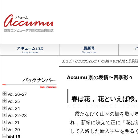
アキュームとは
最新号
About Accumu
Current Issue
トップ
»
バックナンバー
»
Vol.19
»
京の表情〜四季彩
Accumu 京の表情〜四季彩々
Vol.26-27
春は花
，
花といえば桜
Vol.25
Vol.24
霞たなびく山々の裾を取り
Vol.22-23
れ
，
新緑に映えて正に「花は
Vol.21
Vol.20
して入洛した新入学生を明る
Vol.19