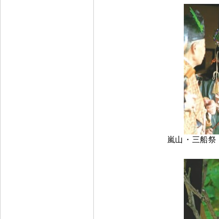
嵐山
・
三船祭（ 