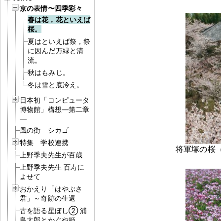
京の表情〜四季彩々
春は花，花といえば
桜。
夏はといえば祭，祭
に因んだ万緑と清
流。
秋はもみじ。
冬は雪と底冷え。
日本初「コンピュータ
博物館」構想―第二章
―
風の街 シカゴ
特集 学校連携
将軍塚の桜（ 
上野季夫先生が百歳
上野季夫先生 百寿に
よせて
おかえり「はやぶさ
君」～奇跡の生還
古を語る星ぼし② 浦
島太郎とかぐや姫