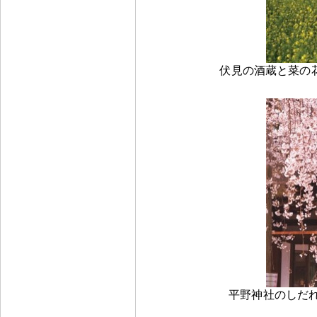
伏見の酒蔵と菜の花（
平野神社のしだれ桜