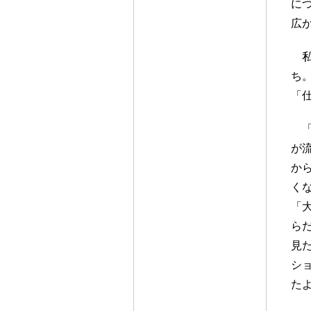
に
広
ち
「
が
か
く
「
ら
見
シ
た