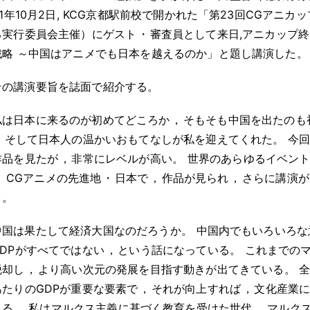
11年10月2日, KCG京都駅前校で開かれた「第23回CGアニ
る実行委員会主催）にゲスト
・
審査員として来日,アニカップ
戦略 ～中国はアニメでも日本を越えるのか」と題し講演した
。
その講演要旨を誌面で紹介する
。
私は日本に来るのが初めてどころか
，
そもそも中国を出たのも
，
そして日本人の温かいおもてなしが私を迎えてくれた
。
今
作品を見たが
，
非常にレベルが高い
。
世界のあらゆるイベン
。
CGアニメの先進地
・
日本で
，
作品が見られ
，
さらに講演が
う
。
中国は果たして経済大国なのだろうか
。
中国内でもいろいろな
GDPがすべてではない
，
という話になっている
。
これまでのマ
脱却し
，
より高い次元の発展を目指す動きが出てきている
。
全
あたりのGDPが重要な要素で
，
それが向上すれば
，
文化産業
れる
。
私はマルクス主義に基づく教育を受けた世代
。
マルク