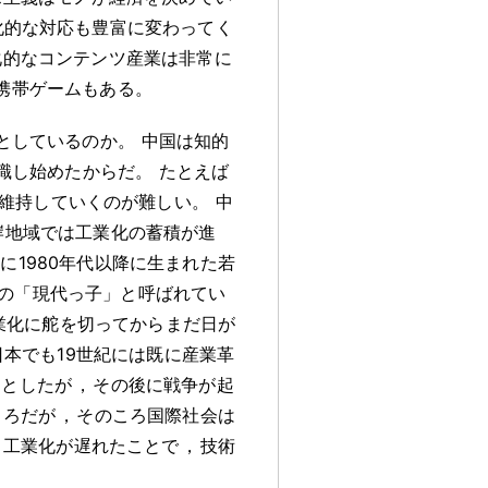
化的な対応も豊富に変わってく
化的なコンテンツ産業は非常に
携帯ゲームもある
。
としているのか
。
中国は知的
識し始めたからだ
。
たとえば
維持していくのが難しい
。
中
岸地域では工業化の蓄積が進
に1980年代以降に生まれた若
の「現代っ子」と呼ばれてい
業化に舵を切ってからまだ日が
日本でも19世紀には既に産業革
うとしたが
，
その後に戦争が起
ころだが
，
そのころ国際社会は
工業化が遅れたことで
，
技術