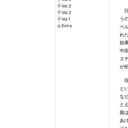
Vol.3
Vol.2
う
Vol.1
Extra
ベ
れ
効
中
ス
が
と
な
と
親
あ