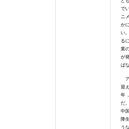
ど
で
ニ
か
い
る
業
が
ば
迎
年
だ
中
降
う