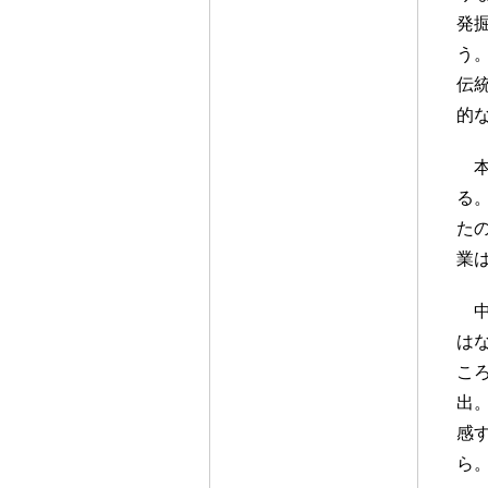
発
う
伝
的
る
た
業
は
こ
出
感
ら