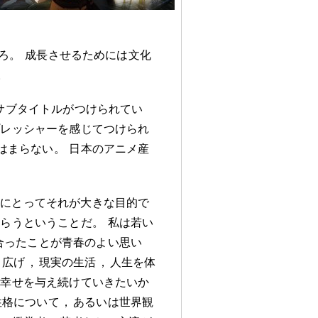
ろ
。
成長させるためには文化
。
サブタイトルがつけられてい
プレッシャーを感じてつけられ
はまらない
。
日本のアニメ産
国にとってそれが大きな目的で
もらうということだ
。
私は若い
合ったことが青春のよい思い
り広げ
，
現実の生活
，
人生を体
な幸せを与え続けていきたいか
性格について
，
あるいは世界観