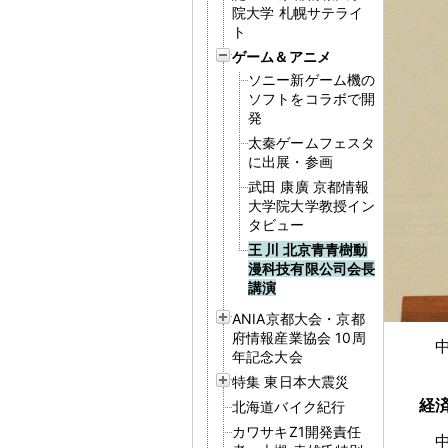
院大学 札幌サテライ
ト
ゲーム＆アニメ
ソニー新ゲーム機の
ソフトをコラボで開
発
太秦ゲームフェスタ
に出展・参画
武田 康廣 京都情報
大学院大学教授イン
タビュー
王 川 北京青青樹動
漫科技有限公司会長
講演
ANIA京都大会・京都
府情報産業協会 10周
年記念大会
特集 東日本大震災
経
北海道バイク紀行
カワサキZ1開発責任