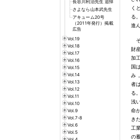
長谷川利治先生 追悼
く
さよなら山本武先生
る
アキューム20号
（2011年発行）掲載
進
広告
Vol.19
Vol.18
財
Vol.17
加
Vol.16
国
Vol.15
Vol.14
み
Vol.13
者
Vol.12
る
Vol.11
浅
Vol.10
命
Vol.9
Vol.7-8
き
Vol.6
工
Vol.5
の
Vol.4