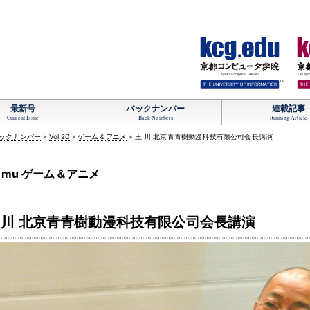
TM
最新号
バックナンバー
連載記事
Current Issue
Back Numbers
Running Article
ックナンバー
»
Vol.20
»
ゲーム＆アニメ
» 王 川 北京青青樹動漫科技有限公司会長講演
cumu ゲーム＆アニメ
 川 北京青青樹動漫科技有限公司会長講演