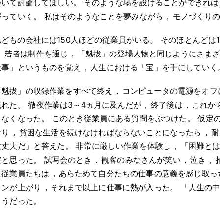
ついて討論してほしい
。
そのような場を設けることができれば
がっていく
。
私はそのようなことを夢みながら
，
モノづくり
私どもの会社には150人ほどの従業員がいる
。
そのほとんどは1
。
若者は制作を通じ
，
「魁拔」の登場人物と同じようにさま
仕事」というものを覚え
，
人生における「宝」を手にしていく
「魁拔」の収録作業をすべて終え
，
コンピュータの電源をオフ
流れた
。
徹夜作業は3～4ヵ月に及んだが
，
終了後は
，
これか
らなくなった
。
このとき従業員にある質問をぶつけた
。
仮定
なり
，
貧困な生活を続けなければならないことになったら
，
耐
大丈夫だ」と答えた
。
非常に厳しい作業を体験し
，
「困難と
だと思った
。
試写会のとき
，
観客のみなさんが笑い
，
泣き
，
た従業員たちは
，
あらためて自分たちの仕事の意義を感じ取っ
ョンが上がり
，
それまで以上に仕事に熱が入った
。
「人生の
ようだった
。