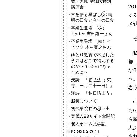
者・大槻 幸雄氏特別
20
講演会
古を語る星ぼし③ 晴
く
明の日食と今年の日食
メ
卒業生登場 （株）
Tryden 吉田鐘一さん
卒業生登場 （株）イ
ビソク 木村寛之さん
ゆとり教育で不足した
学力はどこで補完する
都
のか ～社会人になる
な
ために～
う
漢詩 「初弘法（ 東
寺、一月二十一日）」
思
漢詩 「秋日訪山寺」
服装について
初代学院長の思い出
も
実践WEBサイト奮闘記
ら
老人ホーム見学記
人
KCG365 2011
さ