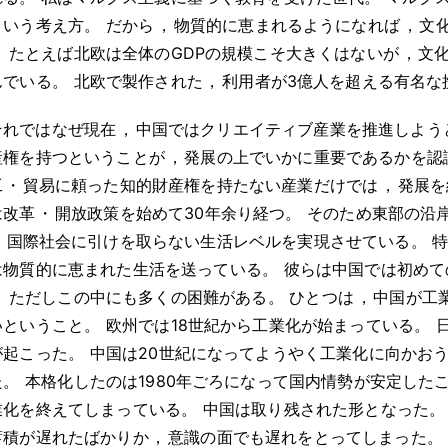
という考え方
。
だから
，
物質的に恵まれるようになれば
，
文
。
たとえば北欧は全体のGDPの規模こそ大きくはないが
，
文
んでいる
。
北欧で製作された
，
利用者が3億人を超える有名な
それではなぜ現在
，
中国ではクリエイティブ産業を推進しよう
産権を持つということが
，
発展の上でいかに重要であるかを認
工
・
貿易に頼った知的財産権を持たない産業だけでは
，
発展を
は改革
・
開放政策を始めて30年余り経つ
。
そのため東部の沿
，
国際社会に引けを取らない生活レベルを実現させている
。
特
は物質的に恵まれた生活を送っている
。
彼らは中国では初めて
。
ただしこの中にも多くの困難がある
。
ひとつは
，
中国が工
いということ
。
欧州では18世紀から工業化が始まっている
。
が起こった
。
中国は20世紀になってようやく工業化に向かお
た
。
本格化したのは1980年ごろになって国内情勢が安定した
業化を終えてしまっている
。
中国は取り残された形となった
。
蓄積が遅れたばかりか
，
意識の面でも遅れをとってしまった
。