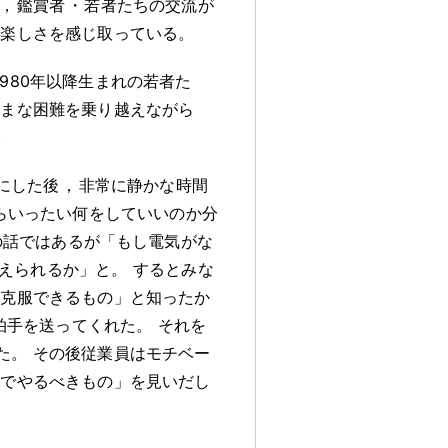
，
鑑賞者
・
若者たちの交流が
の楽しさを感じ取っている
。
980年以降生まれの若者た
ざまな困難を乗り越えながら
。
にした後
，
非常に静かな時間
らいったい何をしていいのか分
の話ではあるが「もし電気がな
えられるか」と
。
するとみな
は克服できるもの」と知ったか
拍手を送ってくれた
。
それを
た
。
その後従業員はモチベー
中でやるべきもの」を見いだし