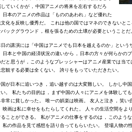
掘していくかが
，
中国アニメの将来を左右するだろ
。
日本のアニメの作品は「もののあわれ」など優れた
統文化を反映し優秀だ
。
これは他の国ではマネのできないとこ
なバックグラウンド
，
根を張るための土壌が必要ということだ
本日の講演には「中国はアニメでも日本を越えるのか」という
。
日本と中国の経済状況の違いから
，
日本の方々が何らかの
のだと思うが
，
このようなプレッシャーはアニメ産業では当て
は悲観する必要は全くない
。
誇りをもっていただきたい
。
中国が日本に追いつき
，
追い越すのは大変難しい
。
しかし中
ない
。
私たちの目的は
，
まず中国の人々にアニメを体験して
ろ非常に貧しかった
。
唯一の娯楽は映画
。
友人と泣き
，
笑い
。
映画は私に幸せをもたらしてくれた
。
人々の生活空間をよ
することができる
。
私がアニメの仕事をするのは
，
このよう
。
私の作品を見て感想を語り合ってもらいたい
。
登場人物の