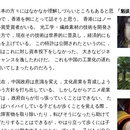
日本の方々にはなかなか理解しづらいところもあると思
「魁拔
ので
，
香港を例にとって話そうと思う
。
香港にはノー
ル賞受賞者がいる
。
光工学
・
繊維素材の技術を開発さ
た方で
，
現在その技術は世界的に普及し
，
経済的にも
果を上げている
。
この特許は公開されたというのに
，
国はこれに対し資本投下をしなかった
。
大きなビジネ
チャンスを逸したわけだ
。
これも中国の工業化の遅れ
招いてしまったものだろう
。
現在
，
中国政府は意識を変え
，
文化産業を育成しよう
いう方針を打ち出している
。
しかしながらアニメ産業
どは
，
政府自らが引っ張っていくことはできない
。
た
えばハイハイしている子どもが歩くことを覚える際
，
は障害物を取り除いたり
，
転びそうになったら助けて
げたりすることはできるが
，
やはり立って歩くには子