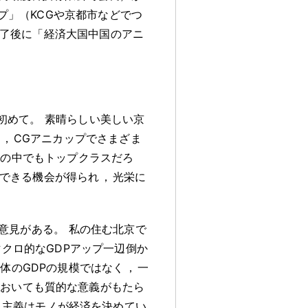
カップ」（KCGや京都市などでつ
終了後に「経済大国中国のアニ
初めて
。
素晴らしい美しい京
回
，
CGアニカップでさまざま
トの中でもトップクラスだろ
できる機会が得られ
，
光栄に
意見がある
。
私の住む北京で
クロ的なGDPアップ一辺倒か
体のGDPの規模ではなく
，
一
においても質的な意義がもたら
ス主義はモノが経済を決めてい