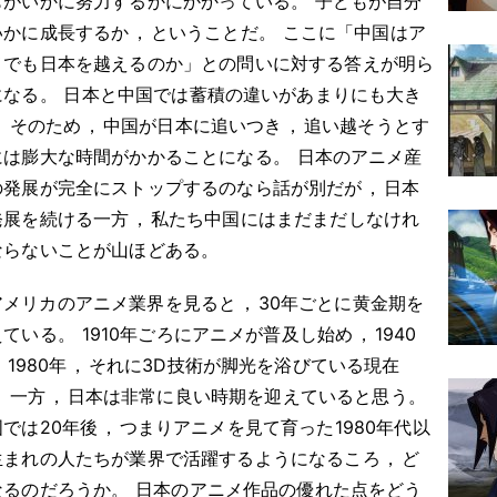
もがいかに努力するかにかかっている
。
子どもが自分
いかに成長するか
，
ということだ
。
ここに「中国はア
メでも日本を越えるのか」との問いに対する答えが明ら
になる
。
日本と中国では蓄積の違いがあまりにも大き
。
そのため
，
中国が日本に追いつき
，
追い越そうとす
には膨大な時間がかかることになる
。
日本のアニメ産
の発展が完全にストップするのなら話が別だが
，
日本
発展を続ける一方
，
私たち中国にはまだまだしなけれ
ならないことが山ほどある
。
アメリカのアニメ業界を見ると
，
30年ごとに黄金期を
えている
。
1910年ごろにアニメが普及し始め
，
1940
，
1980年
，
それに3D技術が脚光を浴びている現在
。
一方
，
日本は非常に良い時期を迎えていると思う
。
国では20年後
，
つまりアニメを見て育った1980年代以
生まれの人たちが業界で活躍するようになるころ
，
ど
なるのだろうか
。
日本のアニメ作品の優れた点をどう