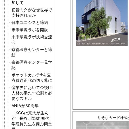
加して
初音ミクがなぜ世界で
支持されるか
日本ユニシスと締結
未来環境ラボを開設
未来環境ラボ技術交流
会
京都医療センターと締
結
京都医療センター見学
記
ポケットカルテ®を医
療費適正化の切り札に
産業界において今後IT
人材の果たす役割と必
要なスキル
ANIAが30周年
「KCGは京大が生ん
りそなカード株式
だ」長谷川繁雄 初代
学院長先生を偲ぶ閑堂