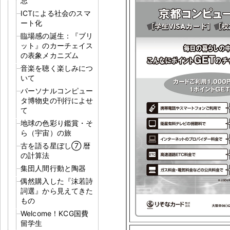
忌
ICTによる社会のスマ
ート化
臨場感の誕生：『ブリ
ット』のカーチェイス
の表象メカニズム
音楽を聴く楽しみにつ
いて
パーソナルコンピュー
タ博物史の刊行によせ
て
地球の色彩り鑑賞・そ
ら（宇宙）の旅
古を語る星ぼし⑦ 暦
の計算法
集団人間行動と陶器
偶然購入した『沫若詩
詞選』から見えてきた
もの
Welcome！KCG国費
留学生