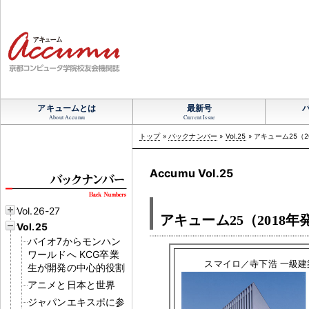
アキュームとは
最新号
About Accumu
Current Issue
トップ
»
バックナンバー
»
Vol.25
» アキューム25（
Accumu Vol.25
Vol.26-27
アキューム25（2018
Vol.25
バイオ7からモンハン
ワールドへ KCG卒業
スマイロ／寺下浩 一級建
生が開発の中心的役割
アニメと日本と世界
ジャパンエキスポに参