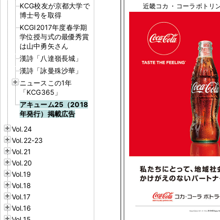
KCG校友が京都大学で
近畿コカ
・
コーラボトリン
博士号を取得
KCGI2017年度春学期
学位授与式の最優秀賞
は山中勇矢さん
漢詩「八達嶺長城」
漢詩「詠曼殊沙華」
ニュースこの1年
「KCG365」
アキューム25（2018
年発行）掲載広告
Vol.24
Vol.22-23
Vol.21
Vol.20
Vol.19
Vol.18
Vol.17
Vol.16
Vol.15