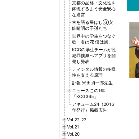
京都の品格・文化性を
体現するよう安全安心
な運営
古を語る星ぼし⑥安
倍晴明の子孫たち
世界中の学生をつなぐ
歌「君は花 僕は風」
KCGの学生チームが性
犯罪撲滅へアプリを開
発し発表
ディジタル情報の多様
性を支える原理
訃報 米田貞一郎先生
ニュースこの1年
「KCG365」
アキューム24（2016
年発行）掲載広告
Vol.22-23
Vol.21
Vol.20