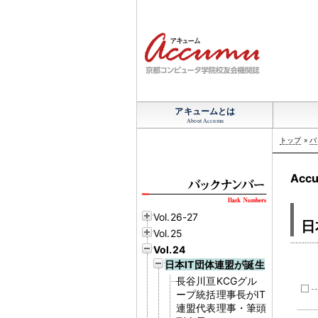
アキュームとは
About Accumu
トップ
»
バ
Accu
Vol.26-27
日
Vol.25
Vol.24
日本IT団体連盟が誕生
長谷川亘KCGグル
ープ統括理事長がIT
連盟代表理事・筆頭