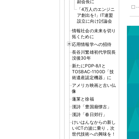
副会長に
「4万人のエンジニ
ア創出を!」IT連盟
設立に向け討論会
情報社会の未来を切り
拓くために
応用情報学への招待
長谷川繁雄初代学院長
没後30年
新たにPDP-8/Iと
TOSBAC-1100D「技
術遺産認定機器」に
アメリカ映画と古い仏
像
蓬莱と徐福
漢詩「豊国廟懐古」
漢詩「春日郊行」
けいはんなからの新し
いICTの波に乗り，次
世代技術への興味を！