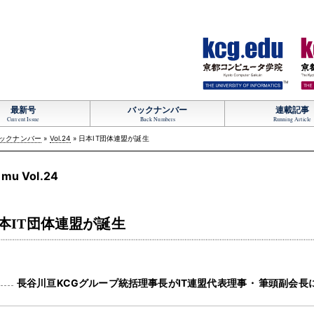
TM
最新号
バックナンバー
連載記事
Current Issue
Back Numbers
Running Article
ックナンバー
»
Vol.24
» 日本IT団体連盟が誕生
mu Vol.24
本IT団体連盟が誕生
長谷川亘KCGグループ統括理事長がIT連盟代表理事
・
筆頭副会長