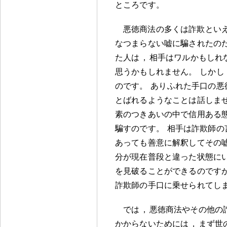
ところです
。
悪徳商法の多くは詐欺とい
なつまらない嘘に騙されたの
た人は
，
相手はワルかもしれ
思うかもしれません
。
しかし
のです
。
ありふれた手口の悪
とばれるようなことは話しま
素のつきあいの中で信用ある
騙すのです
。
相手は詐欺師の
あっても善意に解釈してその
分が現在普段と違った状態に
を見破ることができるのです
詐欺師の手口に乗せられてし
では
，
悪徳商法やその他の
かからないためには
，
まず世