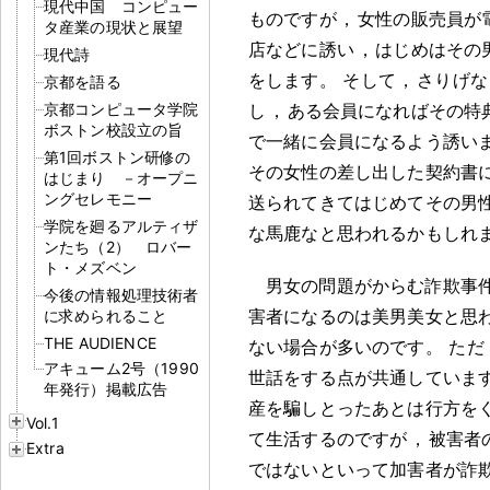
現代中国 コンピュー
ものですが
，
女性の販売員が
タ産業の現状と展望
店などに誘い
，
はじめはその
現代詩
をします
。
そして
，
さりげな
京都を語る
京都コンピュータ学院
し
，
ある会員になればその特
ボストン校設立の旨
で一緒に会員になるよう誘い
第1回ボストン研修の
その女性の差し出した契約書
はじまり －オープニ
ングセレモニー
送られてきてはじめてその男
学院を廻るアルティザ
な馬鹿なと思われるかもしれ
ンたち（2） ロバー
ト・メズベン
男女の問題がからむ詐欺事
今後の情報処理技術者
害者になるのは美男美女と思
に求められること
THE AUDIENCE
ない場合が多いのです
。
ただ
アキューム2号（1990
世話をする点が共通していま
年発行）掲載広告
産を騙しとったあとは行方を
Vol.1
て生活するのですが
，
被害者
Extra
ではないといって加害者が詐