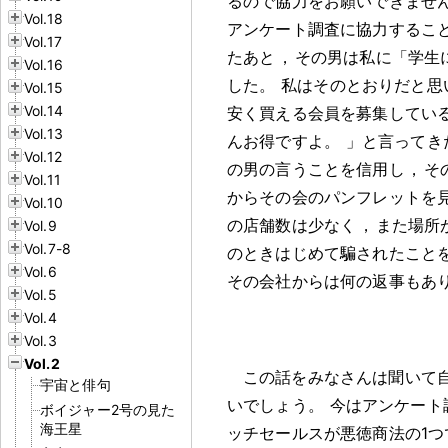
るので協力をお願いできませ
Vol.18
アンケート調査に協力するこ
Vol.17
たあと
，
その男は私に「学生
Vol.16
した
。
私はそのとおりだと思
Vol.15
Vol.14
安く買える会員を募集してい
Vol.13
んお得ですよ
。
」と言ってき
Vol.12
の男の言うことを信用し
，
そ
Vol.11
からその会のパンフレットを
Vol.10
の店舗数は少なく
，
また場所
Vol.9
Vol.7-8
のときはじめて騙されたこと
Vol.6
その会社からは何の返事もあ
Vol.5
Vol.4
Vol.3
Vol.2
この話をみなさんは聞いて
宇宙と俳句
いでしょう
。
今はアンケート
ボイジャー2号の見た
海王星
ッチセールスが悪徳商法の1