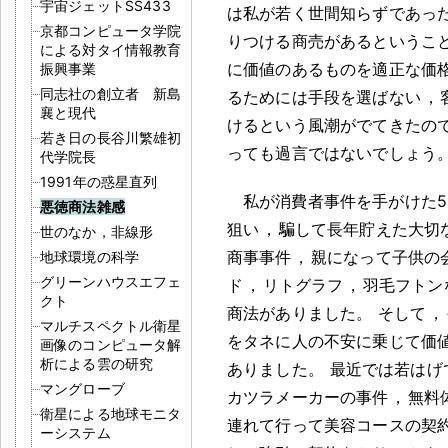
宇宙ジェットSS433
は私が若く世間知らずであっ
京都コンピュータ学院
りつける商売があるというこ
による対タイ情報教育
に価値のあるものを適正な価
振興事業
同志社の創立者 新島
るためには手段を選ばない
，
襄と現代
けるという風潮がでてきたの
若き日の長谷川繁雄初
っても過言ではないでしょう
代学院長
1991年の惑星直列
私が消費者事件を手がけた5
悪徳商法雑感
狙い
，
騙して長年貯えた大切
世のなか，非線形
商事事件
，
親になって子供の
地球環境の科学
グリーンハウスエフェ
ド
，
リトグラフ
，
羽毛フトン
クト
商法がありました
。
そして
，
マルチスペクトル衛星
をタネに人の不安に乗じて価値
画像のコンピュータ解
析による雲の研究
ありました
。
最近では若はげ
マングローブ
カツラメーカーの事件
，
無料
衛星による地球モニタ
連れて行って美容コースの契
ーシステム