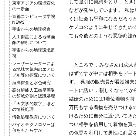
して強引に契約をとり
，
とき
東南アジアの環境変化
の一断面
などが発生しています
。
私は
京都コンピュータ学院
くは社会も平和になるだろう
NEWS
ケノコのように生じてきたの
宇宙からの地球探査
ても今後どのような悪徳商法
人工衛星による地球画
像の解析について
宇宙からの地球環境監
視
レーザーレーダーによ
ところで
，
みなさんは恋人
る地球大気内のエアロ
はずですが中には相手をデー
ゾル等の探査について
す
。
呉服の販売員が看護婦寮
海洋探査と水色研究
ートに誘い
，
親しくなってか
高分解能人工衛星画像
の領域分割と認識処理
結婚のためには1着位着物を持
「天文学的数字」ほど
万円もする着物を売りつける
の情報処理
けるために自分に近づいてき
情報処理教育について
つい相手を信用して着物を買
バイオテクノロジーは
何をもたらすか
の色香を利用して男性に商品