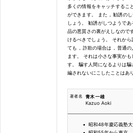
多くの情報をキャッチするこ
ができます
。
また
，
勧誘のし
しょう
。
勧誘がしつようであ
品の悪質さの裏がえしなので
けるべきでしょう
。
それから
ても
，
詐欺の場合は
，
普通の
ます
。
それは小さな事実かも
す
。
騙す人間になるよりは騙
編されないにこしたことはあ
青木 一雄
Kazuo Aoki
昭和48年慶応義塾
昭和55年から東京