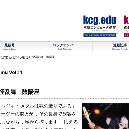
TM
最新号
バックナンバー
連載記事
Current Issue
Back Numbers
Running Article
ックナンバー
»
Vol.11
» 妖怪乱舞 陰陽座
mu Vol.11
怪乱舞 陰陽座
「へヴィ
・
メタルは魂の迸りである」
リーダーの瞬火が
，
その長身で観客を
睨しながら
，
喉から搾り出す
。
応える