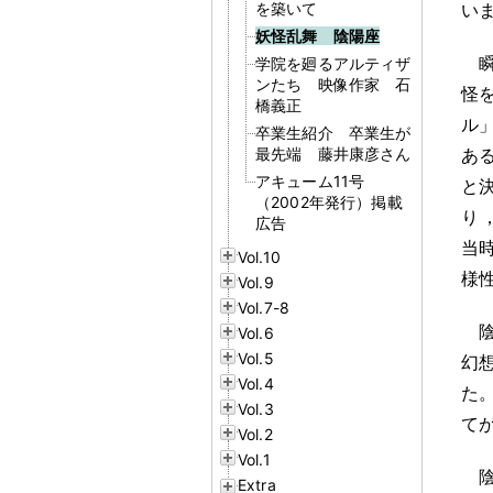
を築いて
い
妖怪乱舞 陰陽座
学院を廻るアルティザ
ンたち 映像作家 石
怪
橋義正
ル
卒業生紹介 卒業生が
最先端 藤井康彦さん
あ
アキューム11号
と
（2002年発行）掲載
り
広告
当
Vol.10
様
Vol.9
Vol.7-8
Vol.6
Vol.5
幻
Vol.4
た
Vol.3
て
Vol.2
Vol.1
Extra