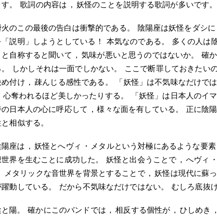
ます
。
歌詞の内容は
，
妖怪のことを説明する歌詞が多いです
瞬火のこの最後の告白は衝撃的である
。
陰陽座は妖怪をダシに
を「説明」しようとしている
！
本気なのである
。
多くの人は
」と自称すると聞いて
，
気味が悪いと思うのではないか
。
確
る
。
しかしそれは一面でしかない
。
ここで断罪しておきたい
決め付け
，
疎んじる感性である
。
「妖怪」は不気味なだけで
，
心奪われるほど美しかったりする
。
「妖怪」は日本人のイ
時の日本人の心に呼応して
，
様々な面を有している
。
正に陰
性と相似する
。
陰陽座は
，
妖怪とへヴィ
・
メタルという対極にあるような要素
想世界を生むことに成功した
。
妖怪と出会うことで
，
へヴィ
。
メタリックな音世界を背景とすることで
，
妖怪は現代に蘇
が躍動している
。
だから不気味なだけではない
。
むしろ底抜
陰と陽
。
確かにこのバンドでは
，
相反する個性が
，
ひしめき