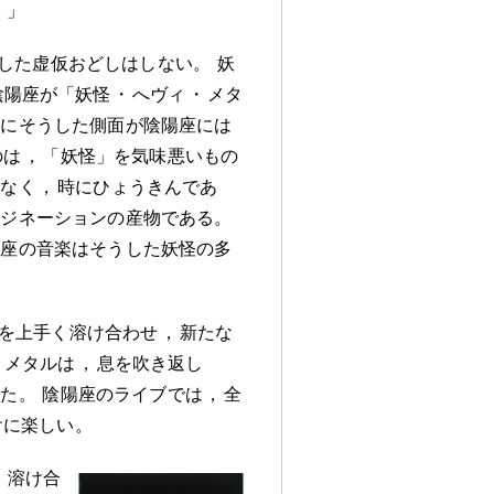
。
」
した虚仮おどしはしない
。
妖
陰陽座が「妖怪
・
へヴィ
・
メタ
かにそうした側面が陰陽座には
のは
，
「妖怪」を気味悪いもの
はなく
，
時にひょうきんであ
マジネーションの産物である
。
陽座の音楽はそうした妖怪の多
を上手く溶け合わせ
，
新たな
・
メタルは
，
息を吹き返し
った
。
陰陽座のライブでは
，
全
けに楽しい
。
，
溶け合