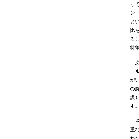
っ
ン
と
比
る
特
ー
が
の
訳
す
重
ね