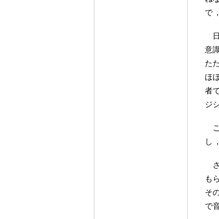
で
意
た
ほ
者
ジ
し
も
そ
で