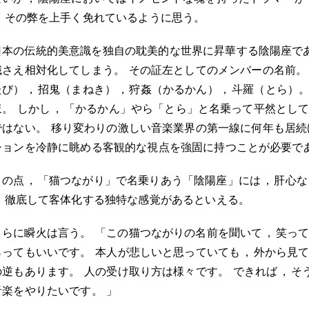
，
その弊を上手く免れているように思う
。
日本の伝統的美意識を独自の耽美的な世界に昇華する陰陽座で
識さえ相対化してしまう
。
その証左としてのメンバーの名前
。
たび）
，
招鬼（まねき）
，
狩姦（かるかん）
，
斗羅（とら）
ほ
。
しかし
，
「かるかん」やら「とら」と名乗って平然とし
ではない
。
移り変わりの激しい音楽業界の第一線に何年も居続
ションを冷静に眺める客観的な視点を強固に持つことが必要で
この点
，
「猫つながり」で名乗りあう「陰陽座」には
，
肝心な
，
徹底して客体化する独特な感覚があるといえる
。
さらに瞬火は言う
。
「この猫つながりの名前を聞いて
，
笑っ
らってもいいです
。
本人が悲しいと思っていても
，
外から見
の逆もあります
。
人の受け取り方は様々です
。
できれば
，
そ
音楽をやりたいです
。
」