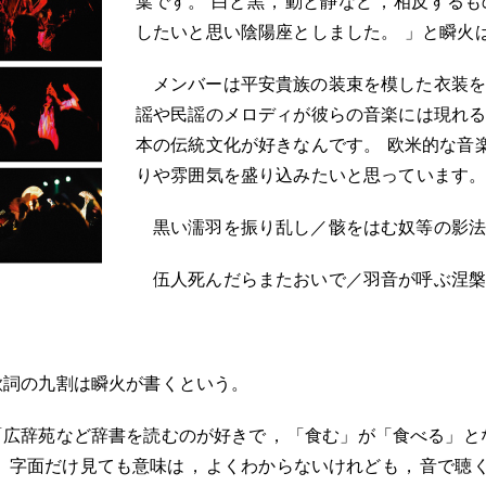
葉です
。
白と黒
，
動と静など
，
相反するも
したいと思い陰陽座としました
。
」と瞬火
メンバーは平安貴族の装束を模した衣装
謡や民謡のメロディが彼らの音楽には現れ
本の伝統文化が好きなんです
。
欧米的な音
りや雰囲気を盛り込みたいと思っています
黒い濡羽を振り乱し／骸をはむ奴等の影
伍人死んだらまたおいで／羽音が呼ぶ涅
歌詞の九割は瞬火が書くという
。
「広辞苑など辞書を読むのが好きで
，
「食む」が「食べる」と
。
字面だけ見ても意味は
，
よくわからないけれども
，
音で聴