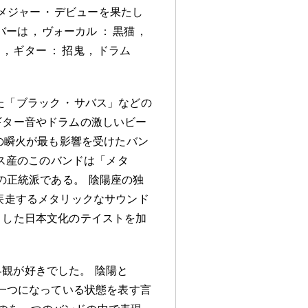
らメジャー
・
デビューを果たし
バーは
，
ヴォーカル
：
黒猫
，
姦
，
ギター
：
招鬼
，
ドラム
た「ブラック
・
サバス」などの
ギター音やドラムの激しいビー
の瞬火が最も影響を受けたバン
ス産のこのバンドは「メタ
の正統派である
。
陰陽座の独
疾走するメタリックなサウンド
とした日本文化のテイストを加
界観が好きでした
。
陰陽と
一つになっている状態を表す言