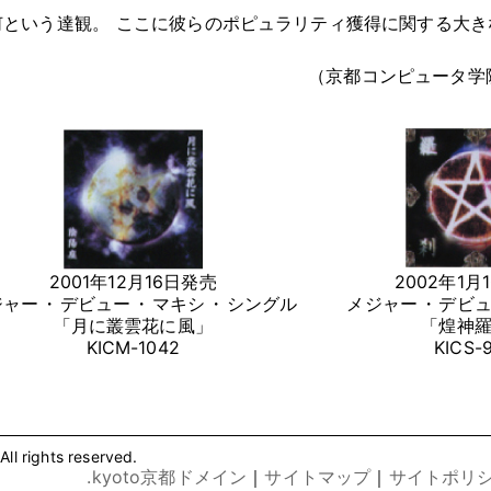
何という達観
。
ここに彼らのポピュラリティ獲得に関する大き
（京都コンピュータ学
2001年12月16日発売
2002年1月
ジャー
・
デビュー
・
マキシ
・
シングル
メジャー
・
デビ
「月に叢雲花に風」
「煌神
KICM-1042
KICS-
l rights reserved.
.kyoto京都ドメイン
｜
サイトマップ
｜
サイトポリ