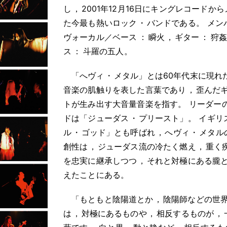
し
，
2001年12月16日にキングレコードか
た今最も熱いロック
・
バンドである
。
メン
ヴォーカル／ベース
：
瞬火
，
ギター
：
狩
ス
：
斗羅の五人
。
「へヴィ
・
メタル」とは60年代末に現れ
音楽の肌触りを表した言葉であり
，
歪んだ
トが生み出す大音量音楽を指す
。
リーダー
ドは「ジューダス
・
プリースト」
。
イギリ
ル
・
ゴッド」とも呼ばれ
，
へヴィ
・
メタル
創性は
，
ジューダス流の冷たく燃え
，
重く
を忠実に継承しつつ
，
それと対極にある朧
えたことにある
。
「もともと陰陽道とか
，
陰陽師などの世
は
，
対極にあるものや
，
相反するものが
，