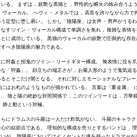
ている
。
まずは
，
妖艶な黒猫と
，
野性的な瞬火の絡み合うよ
・
ヴォーカル
。
へヴィ
・
メタルでは
，
高音を誇りながら力で
いう定型に堕し易い
。
しかし「陰陽座」は女声
・
男声がうる
をなすツイン
・
ヴォーカル構成で単調さを免れ
，
複雑な表情を
ことに成功している
。
黒猫のヴォーカルの妖艶で圧倒的な存在
筆すべき陰陽座の魅力である
。
次に狩姦と招鬼のツイン
・
リードギター構成
。
無表情に弦を
ルな「狩姦」
。
顔立ちの端正さが
，
お菊人形のようで鬼気迫
いるとそこだけ闇となる
。
それに対しエモーショナルなフレー
腕にはお札のようなものが描かれている
。
言葉は「重金属」（
）
。
陰と陽の絶妙な対照関係で
，
このツインリードは
，
万華
。
静と動という対極
。
さらにドラムスの斗羅は一人だけ邪気がない
。
斗羅のキャラク
な心の結節点である
。
理知的な構成を売りとするバンドは
，
ないが
，
陰陽座においてはイノセントな魂を持ったドラマーが