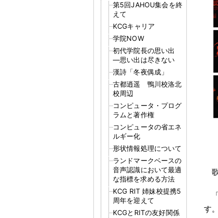
第5回JAHOU集会を終
えて
KCGキャリア
学院NOW
初代学院長の思い出
―思い出は尽きない
漢詩「冬夜偶成」
古都逍遥 鴨川校洛北
校周辺
コンピュータ・プログ
ラムと著作権
コンピュータの省エネ
ルギー化
形状情報処理について
ランドマークベースの
音声認識において最適
な指標を求める方法
KCG RIT 姉妹校提携5
周年を迎えて
す
KCGとRITの友好関係