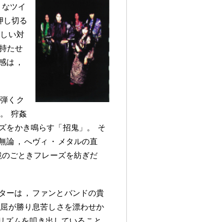
うなツイ
押し切る
わしい対
持たせ
感は
，
爪弾くク
る
。
狩姦
ズをかき鳴らす「招鬼」
。
そ
無論
，
へヴィ
・
メタルの直
鏡のごときフレーズを紡ぎだ
ターは
，
ファンとバンドの貴
理屈が勝り息苦しさを漂わせか
リズムを叩き出していること