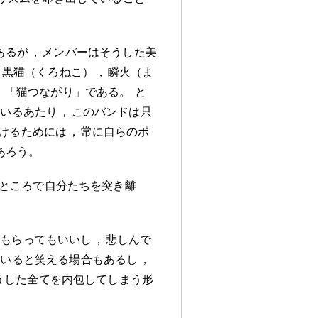
あるが
，
メンバーはそうした美
黒猫（くろねこ）
，
瞬火（ま
。
「猫つながり」である
。
と
ているあたり
，
このバンドは只
けるためには
，
常に自らのポ
あろう
。
ところで自分たちを突き離
てもらってもいいし
，
悲しんで
ていると笑える場合もあるし
，
うした全てを内包してしまう形