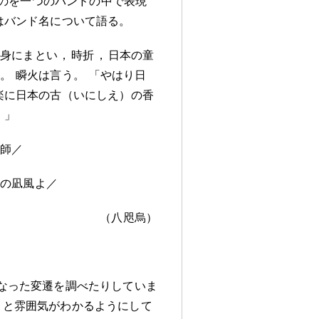
のを一つのバンドの中で表現
はバンド名について語る
。
を身にまとい
，
時折
，
日本の童
る
。
瞬火は言う
。
「やはり日
楽に日本の古（いにしえ）の香
。
」
法師／
槃の凪風よ／
（八咫烏）
なった変遷を調べたりしていま
くと雰囲気がわかるようにして