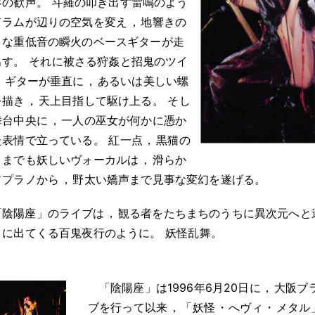
客の歓声
。
斗羅の叩き出す雷鳴のよう
ドラムが辺りの空気を変え
，
地響きの
うな重低音の瞬火のベースギターが走
出す
。
それに被さる狩姦と招鬼のツイ
・
ギターが垂直に
，
あるいは美しい螺
を描き
，
天上目指して駆け上る
。
そし
舞台中央に
，
一人の巫女が何かに憑か
た表情で立っている
。
紅一点
，
黒猫の
こまでも妖しいヴォーカルは
，
滑らか
ソプラノから
，
野太い嬌声まで見事な変幻を遂げる
。
「陰陽座」のライブは
，
観る者をたちまちのうちに異次元へと
」に出てくる百鬼夜行のように
。
妖怪乱舞
。
「陰陽座」は1996年6月20日に
，
大阪ブ
ブを行って以来
，
「妖怪
・
へヴィ
・
メタル