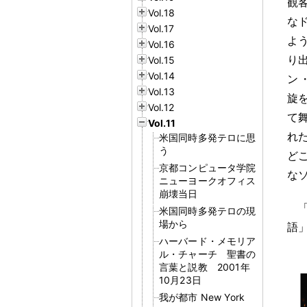
観
Vol.18
な
Vol.17
よ
Vol.16
り
Vol.15
Vol.14
ン
Vol.13
旋
Vol.12
て
Vol.11
れ
米国同時多発テロに思
う
ど
京都コンピュータ学院
な
ニューヨークオフィス
崩壊当日
米国同時多発テロの現
場から
語
ハーバード・メモリア
ル・チャーチ 聖書の
言葉と説教 2001年
10月23日
我が都市 New York