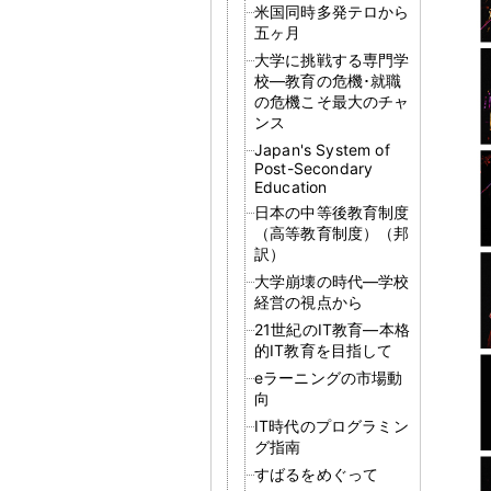
米国同時多発テロから
五ヶ月
大学に挑戦する専門学
校―教育の危機･就職
の危機こそ最大のチャ
ンス
Japan's System of
Post-Secondary
Education
日本の中等後教育制度
（高等教育制度）（邦
訳）
大学崩壊の時代―学校
経営の視点から
21世紀のIT教育―本格
的IT教育を目指して
eラーニングの市場動
向
IT時代のプログラミン
グ指南
すばるをめぐって