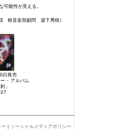
な可能性が見える
。
院 軽音楽部顧問 湯下秀樹）
10日発売
ュー
・
アルバム
羅刹」
927
シー
｜
ソーシャルメディアポリシー