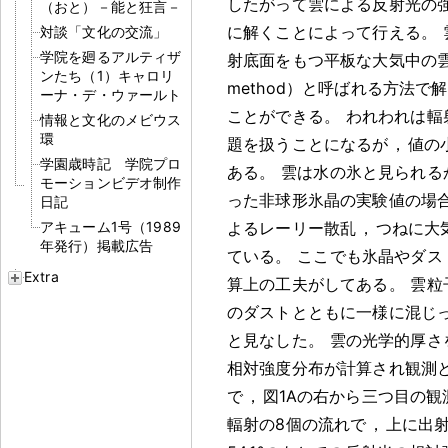
したがって雲による反射光の
（おと）－能と狂言－
に解くことによって行える
。
対談「文化の交流」
学院を廻るアルティザ
射底面をもつ平板な大気中の雲粒子
ンたち（1）キャロリ
method）と呼ばれる方法で
ーナ・デ・ウァールト
ことができる
。
われわれは輻
情報と文化のメビウス
環
題を扱うことになるが
，
値の
学園歳時記 学院プロ
ある
。
雲は水の氷と見られる
モーションビデオ制作
った非球形氷晶の実験値の場
日記
アキューム1号（1989
よるレーリー散乱
，
つねに大
年発行）掲載広告
ている
。
ここでも氷晶やダス
Extra
算上の工夫がしてある
。
雲粒
のダストとともに一様に混じ
と見なした
。
雲の光学的厚さ
相対強度分布が計算され観測
で
，
図1Aの右から三つ目の
輻射の8個の流れで
，
上に出