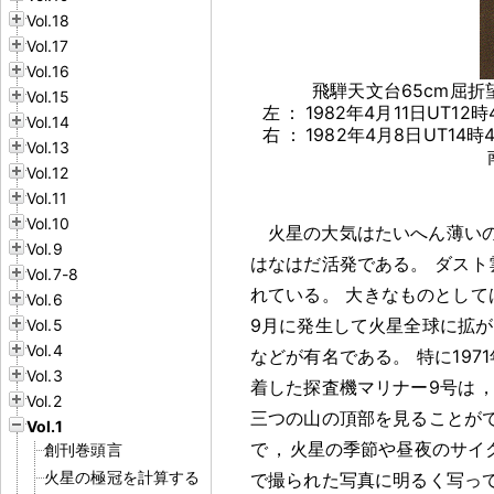
Vol.18
Vol.17
Vol.16
飛騨天文台65cm屈折
Vol.15
左
：
1982年4月11日UT
Vol.14
右
：
1982年4月8日UT1
Vol.13
南
Vol.12
Vol.11
Vol.10
火星の大気はたいへん薄い
Vol.9
はなはだ活発である
。
ダスト
Vol.7-8
れている
。
大きなものとして
Vol.6
9月に発生して火星全球に拡
Vol.5
Vol.4
などが有名である
。
特に19
Vol.3
着した探査機マリナー9号は
Vol.2
三つの山の頂部を見ることが
Vol.1
で
，
火星の季節や昼夜のサイ
創刊巻頭言
火星の極冠を計算する
で撮られた写真に明るく写っ