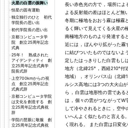
火星の白雲の振舞い
長い赤色光の方で
，
場所によ
恒星の固有運動
よる反射能の差はほとんど無
独立独行のひと 初代
冬期に極地をおおう霧は極霧
学院長の思い出
るく輝いて見えてくる火星の
初代学院長の思い出
南極地方のものより発達する
京都コンピュータ学
院 創立25周年記念
近には
，
ぼんやり拡がった霧
式典
に結びついたものではないよ
25年！ 熟成された
定したはっきりした白雲もし
アイデンティティ 創
立25周年記念式典学
地方（北緯25°
，
西経210°付
院長式辞
地域）
，
オリンパス山（北緯1
上空700kmからの視
点 創立25周年記念
ルシス高地には3つの大火山が
式典式辞
ら
，
白雲は地形性の雲である
京都コンピュータ学院
は
，
個々の雲がつながってW
は文化を創造する 創
立25周年記念式典祝
して冷やされるときに
，
空中
辞
いへんよく似たものと言える
学院の慧眼に敬服 創
く現れる
。
また白雲は日変化
立25周年記念式典祝