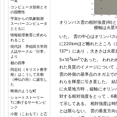
一覧
コンピュータ技術とそ
の国際性
宇宙からの気象観測
オリンパス雲の相対強度(RⅠ)
スーパーコンピュータ
横軸は火星地
とともに
情報処理教育に求めら
いた
。
雲の中心はオリンパス
れること
に220kmほど離れたところ（北
現代詩 早稲田大学同
137°）にあり
，
大きさは火星
人誌サークル「行李」
より
5
2
5×10
km
であった
。
われわ
都の四季
れた良質のイメージについて
同志社（キリスト教学
雲の外側の基準点のネガ上で
校）はこうして京都
（神仏の街）に誕生し
れらを輝度に引き直した
。
結
た
に火星地方時
，
縦軸にオリン
映画のような町
対する相対強度をとって
，
6
ショートストーリー
Tに捧げるサーモンピ
て示してある
。
相対強度は時
ンク
とは限らない
。
雲の垂直方向
小面（こおもて）と乙