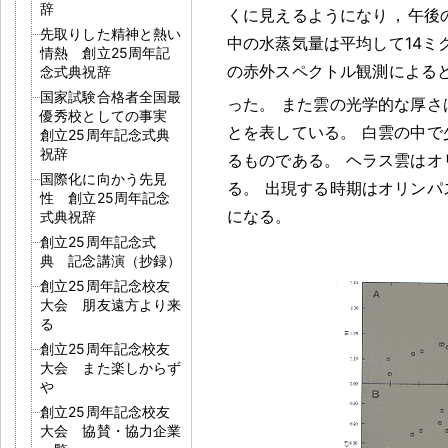
辞
くに見えるようになり
，
午後
先取りした精神と熱い
中の水蒸気量は平均して14ミ
情熱 創立25周年記
の赤外スペクトル観測による
念式典祝辞
国家試験合格者全国最
った
。
また雲の光学的な厚さは
優秀校としての事実
とを表している
。
白雲の中で
創立25周年記念式典
祝辞
るものである
。
ヘラス雲はオ
国際化に向かう先見
る
。
出現する時期はオリンパ
性 創立25周年記念
になる
。
式典祝辞
創立25周年記念式
典 記念講演（抄録）
創立25周年記念校友
大会 朋友遠方より来
る
創立25周年記念校友
大会 また楽しからず
や
創立25周年記念校友
大会 協賛・協力企業