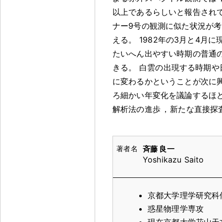
以上であるらしいと報告され
ナー9号の観測に似た状況が
える
。
1982年の3月と4月
たいへん出やすい時期の普通
きる
。
白雲の出現する時期や
に変わるかということが次に
ろ細かい年変化を議論するほ
解析法の進歩
，
新たな直接探
斉藤 良一
Yoshikazu Saito
京都大学理学研究科
惑星物理学専攻