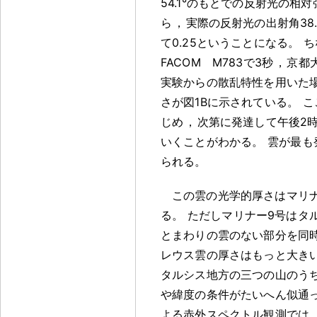
54.1°のもとでの反射光の相
ら
，
実際の反射光の出射角38.
て0.25ということになる
。
ち
FACOM M783で3秒
，
京都大
実験からの散乱特性を用いた
さが図1Bに示されている
。
こ
じめ
，
次第に発達して午後2時
いくことがわかる
。
雲が最も
られる
。
この雲の光学的厚さはマリナ
る
。
ただしマリナー9号はタ
とまわりの雲のない部分を同
レウス雲の厚さはもっと大き
タルシス地方の三つの山のう
や緯度の条件がたいへん似通
よる赤外スペクトル観測では