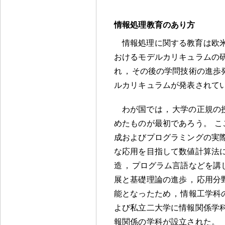
情報処理教育のあり方
情報処理に関する教育は欧
おけるモデルカリキュラムの
れ
，
その後の学問技術の進歩
ルカリキュラムが発表されて
わが国では
，
大学の正規の
めたものが最初であろう
。
こ
成およびプログラミングの実
な応用を目指して数値計算法
造
，
プログラム言語などを講
展と基礎理論の進歩
，
応用分
能となったため
，
情報工学科
よび私立二大学に情報関係学
報関係の学科が設立された
。