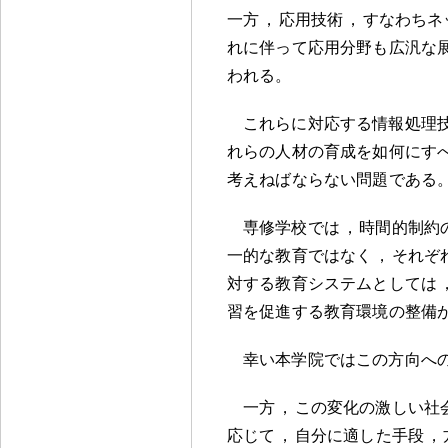
一方
，
応用技術
，
すなわちネ
れに伴って応用分野も広汎な
われる
。
これらに対応する情報処理
れらの人材の育成を如何にす
考えねばならない問題である
専修学校では
，
時間的制約
一的な教育ではなく
，
それぞ
対する教育システムとしては
習を促進する教育環境の整備
幸い本学院ではこの方向へ
一方
，
この変化の激しい社
応じて
，
自分に適した手段
，