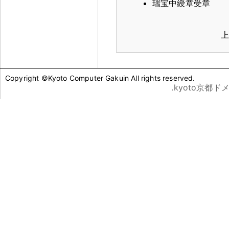
瑞宝中綬章受章
上
Copyright ©Kyoto Computer Gakuin All rights reserved.
.kyoto京都ド