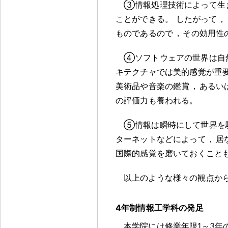
③情報処理技術によって生
ことができる
。
したがって
，
ものであるので
，
その効用性
④ソフトウェアの世界は自
キテクチャでは美的感覚が重
美術品や音楽の鑑賞
，
あるい
の評価力も養われる
。
⑤情報は瞬時にして世界を
ターネットなどによって
，
居
国際的感覚を磨いておくこと
以上のような様々の観点か
4年制情報工学科の発足
本学院には修業年限1～3年