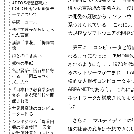
ADEOS衛星搭載の
様々の言語系が開発され
，
使
POLDERセンサ画像デ
ータについて
の開発の経験から
，
ソフトウ
学院ニュース
系づけられている
。
これによ
初代学院長から伝えら
大規模なソフトウェアの開発
れた言葉
漢詩「惜花」「梅雨書
第三に
，
コンピュータと通
懐」
れるようになった
。
1960年
詩とのつきあい
熊楠の手紙
されるようになり
，
1970
宮沢賢治生誕百年に寄
るネットワークが生まれ
，
L
せる 「雨ニモマケ
格的な大規模コンピュータネッ
ズ」入門
ARPANETであろう
。
これに
「日本科学教育学会研
究会」京都駅前校で開
ネットワークが構成されるよ
催される
した
。
世界最高速のコンピュ
ータを作る
さらに
，
マルチメディアの
シンポジウム「降着円
盤の基礎物理」 天文
後の社会の変革は予想できな
の数値計算とコンピュ