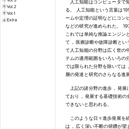
人工知能はコンピュータで
Vol.2
る
。
人工知能という言葉は19
Vol.1
ームや定理の証明などにコン
Extra
などの研究が進められた
。
1
これでは単純な推論エンジン
て
，
医療診断や故障診断とい
て人工知能の分野は広く世の
テムの適用範囲をいろいろの
では限られた分野を除いては
層の発達と研究のさらなる進
上記の諸分野の進歩
，
発展
ており
，
発展する基礎技術の
できないと思われる
。
このような日々進歩発展を
は
，
広く深い不断の研鑽が望