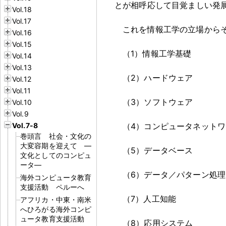
とが相呼応して目覚ましい発
Vol.18
Vol.17
これを情報工学の立場から
Vol.16
Vol.15
（1）情報工学基礎
Vol.14
Vol.13
（2）ハードウェア
Vol.12
Vol.11
（3）ソフトウェア
Vol.10
Vol.9
Vol.7-8
（4）コンピュータネットワ
巻頭言 社会・文化の
大変容期を迎えて ―
（5）データベース
文化としてのコンピュ
ータ―
（6）データ／パターン処理
海外コンピュータ教育
支援活動 ペルーへ
（7）人工知能
アフリカ・中東・南米
へひろがる海外コンピ
ュータ教育支援活動
（8）応用システム