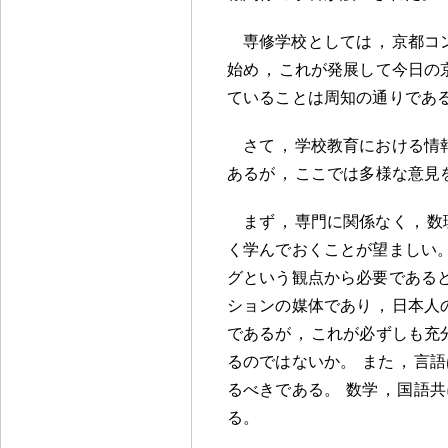
専修学校としては
，
京都コ
始め
，
これが発展して今日の
ていることは周知の通りであ
さて
，
学校教育における情
あるが
，
ここでは多様な意見
まず
，
専門に関係なく
，
数
く学んでおくことが望ましい
グという観点から必要である
ションの媒体であり
，
日本人
であるが
，
これが必ずしも充
るのではないか
。
また
，
言語
るべきである
。
数学
，
国語共
る
。