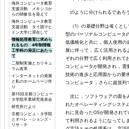
海外コンピュータ教育
支援活動 メキシコか
のように分けられるであろ
らの研修生を迎えて
海外コンピュータ教育
（1）の基礎分野は省くとし
支援活動 タイ国マヒ
ドン大学に滞在して
型のパーソナルコンピュータ
情報処理教育に求めら
低価格化と共に
，
個人使用の
れるもの 4年制情報
展に伴って
，
広く活用される
工学科の発足にあたっ
て
ぞれの分野で広く利用されて
二期制実施とカリキュ
コンピュータが開発され
，
需
ラム改革
技術の進歩と応用面からの要
インターネットの発展
と私のホームページ作
コンピュータ
，
さらに超並列
り
第15回京都コンピュー
次に
，
ソフトウェアの面を
タ学院卒業研究発表会
れたオペレーティングシステム
研究所だより
れに見合ったOSが開発されて
京都コンピュ－タ学院
とオペレ－ションズ・
て利用されるようになってし
リサ－チ
グ言語とその処理系は
，
言語