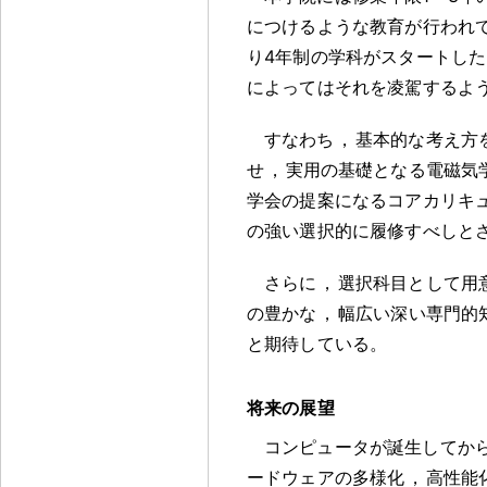
につけるような教育が行われ
り4年制の学科がスタートした
によってはそれを凌駕するよ
すなわち
，
基本的な考え方
せ
，
実用の基礎となる電磁気
学会の提案になるコアカリキ
の強い選択的に履修すべしと
さらに
，
選択科目として用
の豊かな
，
幅広い深い専門的
と期待している
。
将来の展望
コンピュータが誕生してか
ードウェアの多様化
，
高性能