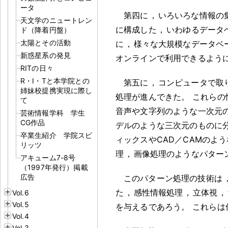
ータ
第四に
，
いろいろな情報の
天文学のニュートレン
に構成した
，
いわゆるデータ
ド（降着円盤）
太陽とその活動
に
，
様々な大規模なデータベ
新惑星系の発見
オンラインで利用できるよう
RITの日々
R・I・Tと本学院との
第五に
，
コンピュータで取
姉妹校提携実現に際し
処理が進んできた
。
これらの
て
音声や文字列のような一次元
芸術情報学科 学生
CG作品
デルのような三次元のものに
卒業生紹介 学院スピ
ィックスやCAD／CAMのよ
リッツ
理
，
画像処理のようなパター
アキューム7-8号
（1997年発行）掲載
広告
このパターン処理の技術は
た
，
感性情報処理
，
立体視
，
Vol.6
Vol.5
を与えるであろう
。
これらは
Vol.4
Vol.3