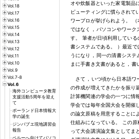
オや炊飯器といった家電製品
Vol.18
ピューティングに慣らされて
Vol.17
Vol.16
ワープロが挙げられよう
。
（
Vol.15
ではなく
，
パソコンやワーク
Vol.14
す
。
筆者が日頃利用している
Vol.13
書システムである
。
）最近で
Vol.12
うになり
，
同一の清書システ
Vol.11
Vol.10
まに手書き文書があると
，
書
Vol.9
Vol.7-8
さて
，
いつ頃から日本語ワ
Vol.6
の作成が増えてきたかを振り
海外コンピュータ教育
計算機関連の学会の一つに情
支援活動5周年を迎え
て
学会では毎年全国大会を開催
ポーランド日本情報大
の論文原稿を用意することに
学の誕生
仕組みになっている
。
この原
ジンバブエ現地講習会
報告
って大会講演論文集としてま
ペルーへ向けてパソコ