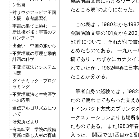
会講演論文集におけるワープ
ン出発
たところ表1のようになった
。
対サウジアラビア王国
支援 京都講習会
この表は
，
1980年から1
宇宙の果てに挑む ―
新技術が拓く宇宙のフ
会講演論文集の101頁から20
ロンティア
50件について
，
それが何で書
出会い 中国の旅から
とめたものである
。
一九八一
不変埋蔵の原理と動的
稿であり
，
わずかにカナタイ
計画の科学
不変埋蔵法とシステム
れていたが
，
1982年頃に
同定
たことが分かる
。
ダイナミック・プログ
ラミング
筆者自身の経験では
，
19
不変埋蔵法と生物医学
たので使わせてもらった覚え
への応用
遺伝アルゴリズムにつ
トインパクト方式のプリンタ
いて
ークステーションよりも場所
研究所だより
たものである
。
また1983年
有為転変 学院の設備
入った
。
関西では1番目か2
更新に際し人材の育成