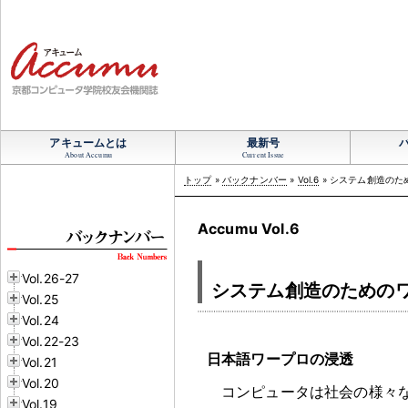
アキュームとは
最新号
About Accumu
Current Issue
トップ
»
バックナンバー
»
Vol.6
» システム創造のた
Accumu Vol.6
Vol.26-27
システム創造のための
Vol.25
Vol.24
Vol.22-23
日本語ワープロの浸透
Vol.21
Vol.20
コンピュータは社会の様々
Vol.19