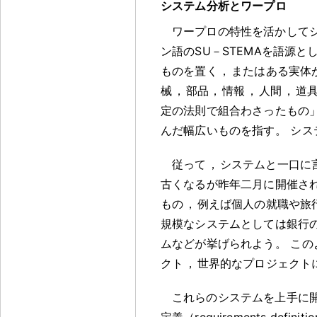
システム分析とワープロ
ワープロの特性を活かして
ン語のSU－STEMAを語源と
ものを置く
，
またはある実体が
械
，
部品
，
情報
，
人間
，
道
定の法則で組合わさったもの
んだ幅広いものを指す
。
シス
従って
，
システムと一口に
古くなるが昨年二月に開催さ
もの
，
例えば個人の就職や旅
規模なシステムとしては銀行
ムなどが挙げられよう
。
この
クト
，
世界的なプロジェクト
これらのシステムを上手に
定義（requirements def