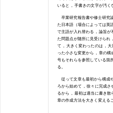
いると
，
手書きの文字が汚く
卒業研究報告書や修士研究
た日本語（場合によっては英
で主語が入れ替わる
，
論旨が
た問題点が随所に見受けられ
て
，
大きく変わったのは
，
大
った小さな変更から
，
章の構
号もそれらを参照している箇
る
。
従って文章も最初から構成
ろから始めて
，
徐々に完成さ
るから
，
最初は適当に書き散
章の作成方法を大きく変える