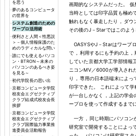
を思う
画期的なシステムだった
。
仮
夢のあるコンピュータ
当時としては印字品質も極め
の世界を
触れもなく暴走したり
，
ダウ
システム創造のための
ワープロ活用術
その後のJ－Starではこのよ
便利さと人間＜性悪説
＞－個人情報保護のた
OASYSやJ－Starはワー
めのラディカルな問い
で
，
利用するにも予約の上
，
誰にでも使えるパソコ
していた京都大学工学部情報
ン・BTRON～未来の
パソコンのあるべき姿
ニコンMV／6000が導入され
を見る～
り
，
専用の日本語端末によっ
初代学院長の思い出
印字できた
。
これによって学
京都コンピュータ学院
校友会エグゼクティブ
が一台しかなく
，
上記の学会
クラブ結成式校友会長
ープロを使って作成するまで
挨拶
京都コンピュータ学院
一方
，
同じ時期にパソコン
校友会エグゼクティブ
クラブ国際協力事業推
研究室で開発することによっ
進委員会活動報告
った
。
パソコンは研究室スタ