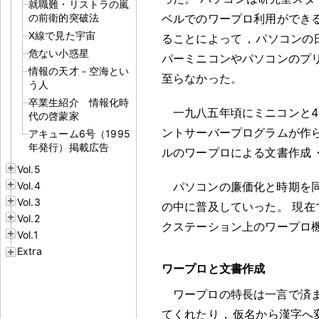
就職難・リストラの嵐
の前衛的突破法
ベルでのワープロ利用ができ
X線で見た宇宙
ることによって
，
パソコンの
危ない小惑星
パーミニコンやパソコンのプ
情報の天才－空海とい
至らなかった
。
う人
卒業生紹介 情報化時
一九八五年頃にミニコンと4
代の啓蒙家
ントサーバープログラムが作
アキューム6号（1995
年発行）掲載広告
ルのワープロによる文書作成
Vol.5
Vol.4
パソコンの廉価化と時期を
Vol.3
の中に普及していった
。
現在
Vol.2
クステーション上のワープロ
Vol.1
Extra
ワープロと文書作成
ワープロの特長は一言で済
てくれたり
，
仮名から漢字へ