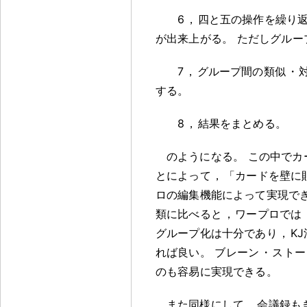
6
，
四と五の操作を繰り
が出来上がる
。
ただしグルー
7
，
グループ間の類似
・
する
。
8
，
結果をまとめる
。
のようになる
。
この中でカ
とによって
，
「カードを壁に
ロの編集機能によって実現で
類に比べると
，
ワープロでは
グループ化は十分であり
，
K
れば良い
。
ブレーン
・
ストー
のも容易に実現できる
。
また同様にして
，
会議録も