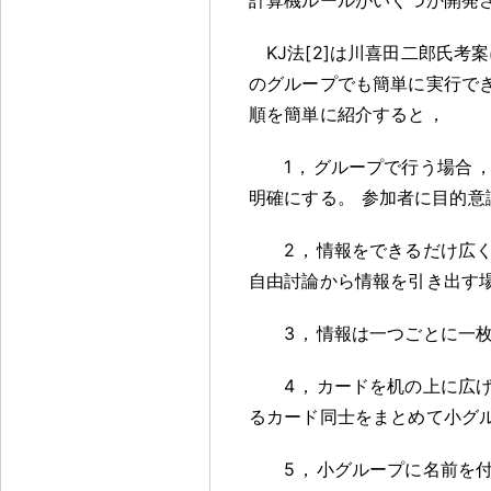
KJ法[2]は川喜田二郎氏考
のグループでも簡単に実行で
順を簡単に紹介すると
，
1
，
グループで行う場合
明確にする
。
参加者に目的意
2
，
情報をできるだけ広
自由討論から情報を引き出す
3
，
情報は一つごとに一
4
，
カードを机の上に広
るカード同士をまとめて小グ
5
，
小グループに名前を