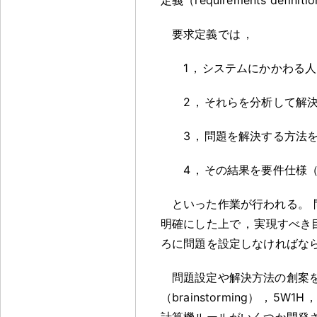
要求定義では
，
1
，
システムにかかわる人間
2
，
それらを分析して解
3
，
問題を解決する方法
4
，
その結果を要件仕様（requ
といった作業が行われる
。
明確にした上で
，
実現すべき
ろに問題を設定しなければな
問題設定や解決方法の創案
（brainstorming）
，
5W1H
計算機ルールがいくつか開発