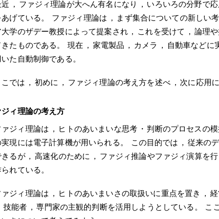
最近
，
ファジィ理論が大へん有名になり
，
いろいろの分野で応
をあげている
。
ファジィ理論は
，
まず集合についての新しい
ア大学のザデー教授によって提案され
，
これを受けて
，
論理や
てきたものである
。
現在
，
家電製品
，
カメラ
，
自動車などに
用いた自動制御である
。
ここでは
，
初めに
，
ファジィ理論の考え方を述べ
，
次に応用
ァジィ理論の考え方
ファジィ理論は
，
ヒトのあいまいな思考
・
判断のプロセスの模
の実現には電子計算機が用いられる
。
この目的では
，
従来の
できるが
，
高速化のために
，
ファジィ推論やファジィ演算を行
作られている
。
ファジィ理論は
，
ヒトのあいまいさの取扱いに重点を置き
，
経
，
技能者
，
専門家の主観的判断を活用しようとしている
。
こ