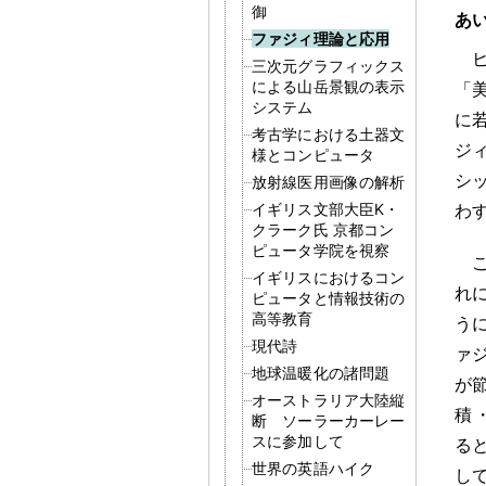
御
あ
ファジィ理論と応用
三次元グラフィックス
による山岳景観の表示
「
システム
に
考古学における土器文
ジ
様とコンピュータ
シッ
放射線医用画像の解析
イギリス文部大臣K・
わ
クラーク氏 京都コン
ピュータ学院を視察
イギリスにおけるコン
れ
ピュータと情報技術の
高等教育
う
現代詩
ァ
地球温暖化の諸問題
が
オーストラリア大陸縦
積
断 ソーラーカーレー
スに参加して
る
世界の英語ハイク
し