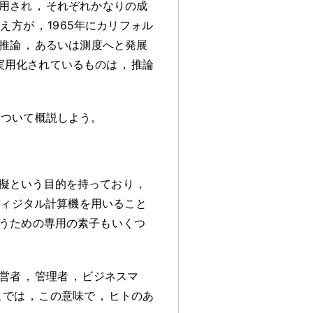
用され
，
それぞれかなりの成
考え方が
，
1965年にカリフォル
推論
，
あるいは測度へと発展
実用化されているものは
，
推論
について概説しよう
。
擬という目的を持っており
，
ディジタル計算機を用いること
うための専用の素子もいくつ
営者
，
管理者
，
ビジネスマ
こでは
，
この意味で
，
ヒトのあ