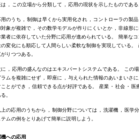
表は
，
この立場から分類して
，
応用の現状を示したものである
応用のうち
，
制御は早くから実用化され
，
コントローラの製品
御対象が複雑で
，
その数学モデルが作りにくいとか
，
非線形に
作業者に依存していた分野に応用が進められている
。
簡単なコ
性の変化にも順応して人間らしい柔軟な制御を実現している
。
広がりつつある
。
次に
，
応用の盛んなのはエキスパートシステムである
。
この
グラムを複雑にせず
，
即座に
，
与えられた情報のあいまいさに
すことができ
，
信頼できる点が好評である
。
産業
・
社会
・
医
ある
。
以上の応用のうちから
，
制御分野については
，
洗濯機
，
医学
ステムの例をとりあげて簡単に説明しよう
。
濯機への応用