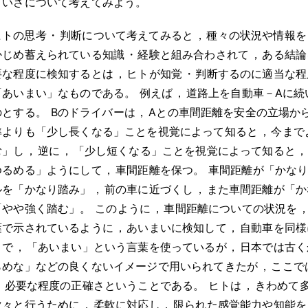
まいさについて考えてみよう
。
ヒトの思考
・
判断について考えてみると
，
種々の状況や情報を
かじめ蓄えられている知識
・
経験と組み合わされて
，
ある結論
要な程度に検知するとは
，
ヒトが知覚
・
判断するのに適当な程
「あいまい」なものである
。
例えば
，
道路上を自動車－Aに続
のとする
。
Bのドライバーは
，
Aとの車間距離を安全の立場か
準よりも「少し長くなる」ことを視覚によって知ると
，
今まで
む」し
，
逆に
，
「少し短くなる」ことを視覚によって知ると
，
ゆるめる」ようにして
，
車間距離を保つ
。
車間距離が「かな
ルを「かなり踏み」
，
前の車に近づくし
，
また車間距離が「か
「やや強く踏む」
。
このように
，
車間距離についての状況を
葉で示されているように
，
あいまいに検知して
，
自動車を同様
こで
，
「あいまい」という言葉を使っているが
，
日本では古く
らめな」などの良くないイメージで用いられてきたが
，
ここで
，
必要な程度の正確さということである
。
ヒトは
，
きわめて
次々と行うために
，
柔軟に対応し
，
限られた感覚能力や知能を