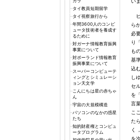
ガラ
い
タイ教員短期留学
タイ視察旅行から
年間3600人のコンピ
ら
ュータ技術者を養成す
必
るために
り
対ガーナ情報教育振興
事業について
も
対ポーランド情報教育
基
振興事業について
込
スーパーコンピューテ
し
ィングとシミュレーシ
ョン天文学
セ
こんにちは星の赤ちゃ
を
ん
言
宇宙の大規模構造
こ
パソコンのなかの惑星
たち
た
知的財産権とコンピュ
く
ータプログラム
を
初代学院長の思い出