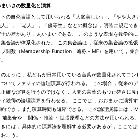
いまいさの数量化と演算
ヒトの自然言語として用いられる「大変美しい」
，
「やや大き
美人」
，
「老人」
，
「優等生」などの概念は
，
明確に規定で
若干の差があり
，
あいまいである
。
このような表現を数学的
ィ集合論が体系化された
。
この集合論は
，
従来の集合論の拡
プ関数（Membership Function 略称－MF）を用いて
，
集
す
。
このように
，
私どもが日常用いている言葉が数量化されてコン
についてファジィの論理演算が行われる
。
この場合
，
従来の
に正確な演算を行うのではなく
，
人間の言葉のもつ正確さに見
ジィ独得の論理演算を行わせる
。
ここでは
，
おおまかに演算
節約でき
，
また演算時間も短縮できる
。
この論理演算には
，
・
補集合や
，
関係
・
推論
・
拡張原理などの方法が用いられる
ときには
，
具体的に演算法を理解する必要があるが
，
ここでは
ておこう
。