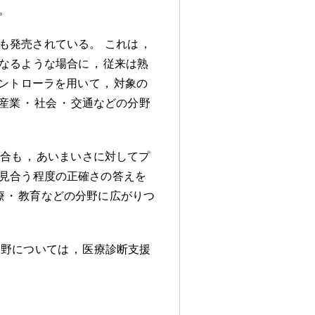
。
も発売されている
。
これは
，
なるような場合に
，
従来は熟
ントローラを用いて
，
対象の
産業
・
社会
・
交通などの分野
場合も
，
あいまいさに対してプ
見合う程度の正確さの答えを
療
・
教育などの分野に広がりつ
分野については
，
医療診断支援