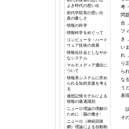
よき時代の想い出
考
初代学院長の思い出
問
真の優しさ
合
情報の科学
フ
情報科学をめぐって
き
コンピュータ・ハード
ウェア技術の発展
い
情報化社会としなやか
れ
なシステム
り
マルチメディア通信に
ついて
ら
情報系システムに求め
な
られる知的支援を考え
う
る
表
連想記憶モデルによる
情報の最適識別
ニューロ理論の理解の
ために〈脳の働き〉
そ
ニューロ（神経回路
網）理論による自動制