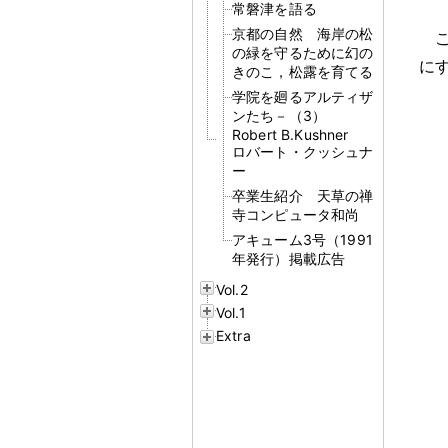
常磐津を語る
京都の自然 海岸の松
の緑を守るために幻の
に
きのこ，松露を育てる
学院を廻るアルティザ
ンたち－（3）
Robert B.Kushner
ロバート・クッシュナ
ー
卒業生紹介 天草の禅
寺コンピュータ和尚
アキューム3号（1991
年発行）掲載広告
Vol.2
Vol.1
Extra