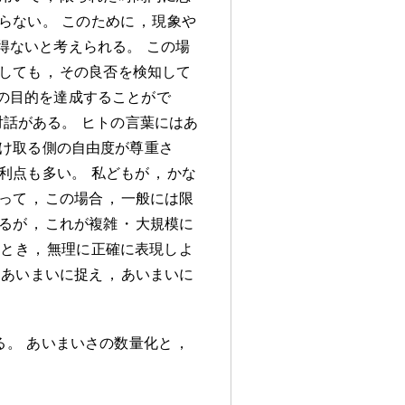
らない
。
このために
，
現象や
得ないと考えられる
。
この場
しても
，
その良否を検知して
の目的を達成することがで
対話がある
。
ヒトの言葉にはあ
け取る側の自由度が尊重さ
利点も多い
。
私どもが
，
かな
って
，
この場合
，
一般には限
るが
，
これが複雑
・
大規模に
のとき
，
無理に正確に表現しよ
あいまいに捉え
，
あいまいに
る
。
あいまいさの数量化と
，