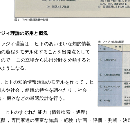
ァジィ理論の応用と概況
ファジィ理論は
，
ヒトのあいまいな知的情報
動の過程をモデル化することを出発点として
るので
，
この立場から応用分野を分類すると
のようになる
。
，
ヒトの知的情報活動のモデルを作って
，
ヒ
個人や社会
，
組織の特性を調べたり
，
社会
・
織
・
機器などの最適設計を行う
。
，
ヒトのすぐれた能力（情報検索
・
処理）
模擬
，
専門家達の豊富な知識
・
経験（計画
・
評価
・
判断
・
決