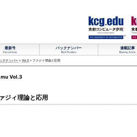
TM
最新号
バックナンバー
連載記事
Current Issue
Back Numbers
Running Article
ックナンバー
»
Vol.3
» ファジィ理論と応用
mu Vol.3
ァジィ理論と応用