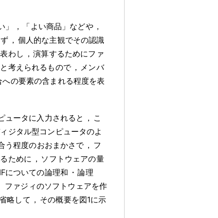
い」
，
「よい商品」などや
，
きず
，
個人的な主観でその認識
に表わし
，
演算するためにファ
張と考えられるもので
，
メンバ
合への要素の含まれる程度を表
ピュータに入力されると
，
こ
ディジタル型コンピュータのよ
合う程度のおおまかさで
，
フ
するために
，
ソフトウェアの量
MFについての論理和
・
論理
。
ファジィのソフトウェアを作
省略して
，
その概要を図1に示