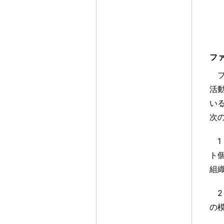
フ
活
い
次
1
ト
組
2
の