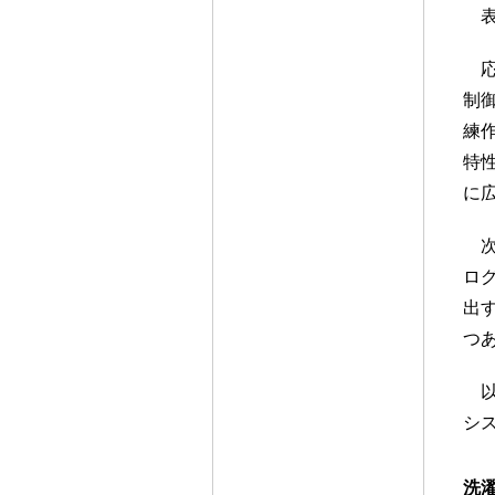
制
練
特
に
ロ
出
つ
シ
洗