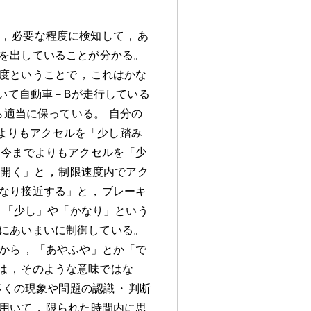
，
必要な程度に検知して
，
あ
を出していることが分かる
。
度ということで
，
これはかな
いて自動車－Bが走行している
ら適当に保っている
。
自分の
よりもアクセルを「少し踏み
今までよりもアクセルを「少
り開く」と
，
制限速度内でアク
なり接近する」と
，
ブレーキ
，
「少し」や「かなり」という
にあいまいに制御している
。
から
，
「あやふや」とか「で
は
，
そのような意味ではな
多くの現象や問題の認識
・
判断
用いて
，
限られた時間内に思