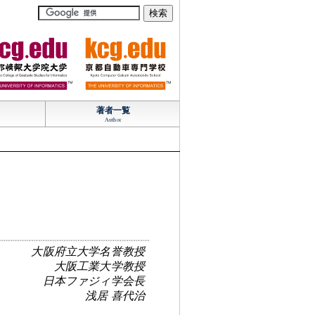
TM
TM
著者一覧
Author
大阪府立大学名誉教授
大阪工業大学教授
日本ファジィ学会長
浅居 喜代治