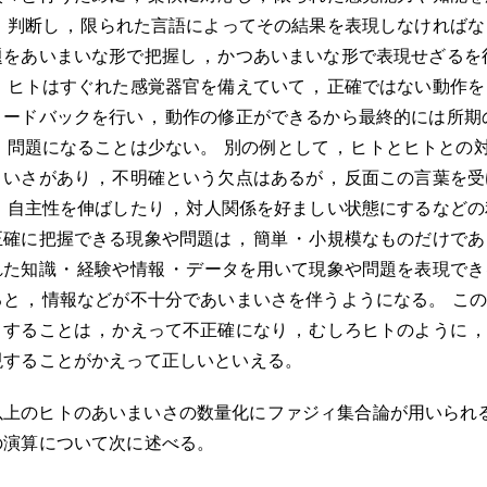
・
判断し
，
限られた言語によってその結果を表現しなければな
題をあいまいな形で把握し
，
かつあいまいな形で表現せざるを
，
ヒトはすぐれた感覚器官を備えていて
，
正確ではない動作を
ィードバックを行い
，
動作の修正ができるから最終的には所期
，
問題になることは少ない
。
別の例として
，
ヒトとヒトとの
まいさがあり
，
不明確という欠点はあるが
，
反面この言葉を受
，
自主性を伸ばしたり
，
対人関係を好ましい状態にするなどの
正確に把握できる現象や問題は
，
簡単
・
小規模なものだけであ
れた知識
・
経験や情報
・
データを用いて現象や問題を表現でき
ると
，
情報などが不十分であいまいさを伴うようになる
。
こ
とすることは
，
かえって不正確になり
，
むしろヒトのように
，
現することがかえって正しいといえる
。
以上のヒトのあいまいさの数量化にファジィ集合論が用いられ
の演算について次に述べる
。