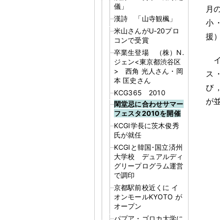
儀」
月
漢詩 「山寺観楓」
小
米山さんがU-20プロ
援
コンで受賞
卒業生登場 （株）N.
ジェン<東京都渋谷区
> 西角 光人さん・岡
ス
本 匡史さん
び
KCG365 2010
が
閑堂忌に合わせサマー
フェスタ2010を開催
KCGI学長に茨木俊秀
氏が就任
KCGIと韓国･国立済州
大学校 デュアルディ
グリープログラム運営
で調印
京都駅前校近くに イ
オンモールKYOTO が
オープン
パプア・ゴロカ大学に