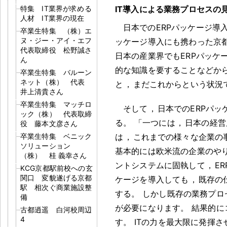
特集 IT業界が求める
IT導入による業務プロセスの
人材 IT業界の現在
日本でのERPパッケージ導
卒業生特集 （株）エ
ヌ・ジー・アイ・エフ
ッケージ導入にも携わった京
代表取締役 松野誠さ
日本の産業界でもERPパッケ
ん
的な知識を要することなどか
卒業生特集 バルーン
ネット（株） 代表
と
，
まだこれからという状況
井上清貴さん
卒業生特集 マッチロ
そして
，
日本でのERPパ
ック（株） 代表取締
る
。
「一つには
，
日本の経営
役 藤本文彦さん
卒業生特集 ベニック
は
，
これまでの様々な企業の
ソリューション
基本的には欧米流の企業のや
（株） 桂 義幸さん
ントシステムに固執して
，
E
KCG京都駅前校への玄
関口 変貌遂げる京都
ケージを導入しても
，
既存の
駅 相次ぐ商業施設整
する
。
しかし既存の業務プロ
備
が必要になります
。
結果的に
古都逍遥 白河校周辺
4
す
。
ITの力を最大限に発揮