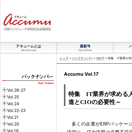
アキュームとは
最新号
About Accumu
Current Issue
トップ
»
バックナンバー
»
Vol.17
» 特集 IT業界が
Accumu Vol.17
Vol.26-27
特集 IT業界が求める
Vol.25
進とCIOの必要性～
Vol.24
Vol.22-23
Vol.21
多くの企業がERPパッケー
Vol.20
Vol.19
決定に
，
ITの活用は必要不可