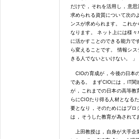
だけで
，
それを活用し
，
意思
求められる資質について次の
ンスが求められます
。
これか
なります
。
ネット上には様々
に活かすことのできる能力で
ら変えることです
。
情報シス
きる人でないといけない
。
」
CIOの育成が
，
今後の日本
である
。
まずCIOには
，
IT
が
，
これまでの日本の高等教
らにCIOたり得る人材となる
要となり
，
そのためにはプロ
は
，
そうした教育が為されて
上田教授は
，
自身が大手企