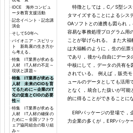
特徴としては
，
C／S型シ
IDCE 海外コンピュ
ータ教育支援活動
タマイズすることによるシス
記念イベント・記念講
OAソフトとの連携も図られ
，
演会
容易な事務処理プログラム用
そして50年へ
ことが挙げられる
。
また大福
パイオニア・スピリッ
ト 新島襄の生き方か
は大福帳のように
，
生の伝票
ら考える。
であり
，
後から自由にデータ
特集 IT業界が求める
中核にして
，
データの共有を
人材 IT人材の不足～
現状と課題～
されている
。
例えば
，
販売モ
特集 IT業界が求める
ュールのデータとしても活用
人材 未来のCIOを育
てるために～企業のIT
となく
，
統合した扱いが可能
化の促進とCIOの必要
的に得ることができることに
性～
特集 IT業界が求める
ERPパッケージの登場で
，
人材 IT人材の確保の
ために～全国ソフトウ
力企業の多くが
，
ERPパッケ
ェア協同組合の取り組
み～