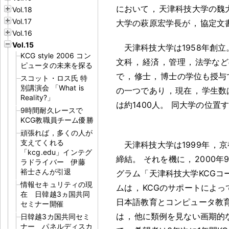
において
，
天津科技大学の魏
Vol.18
Vol.17
大学の萩原宏学長が
，
協定文
Vol.16
Vol.15
天津科技大学は1958年創立
KCG style 2006 コン
文科
，
経済
，
管理
，
法学など
ピュータの未来を探る
で
，
修士
，
博士の学位も授与
スコット・ロス氏 特
別講演会 「What is
の一つであり
，
現在
，
学生数は
Reality?」
は約1400人
。
同大学の位置
9時間耐久レースで
KCG教職員チーム優勝
頑張れば，多くの人が
支えてくれる
天津科技大学は1999年
，
京
「kcg.edu」インテグ
締結
。
それを機に
，
2000年
ラドライバー 伊藤
裕士さんが引退
グラム「天津科技大学KCGコ
情報セキュリティの現
ムは
，
KCGのサポートによっ
在 日韓越3ヵ国共同
日本語教育とコンピュータ教育
セミナー開催
は
，
他に類例を見ない画期的
日韓越3カ国共同セミ
ナー パネルディスカ