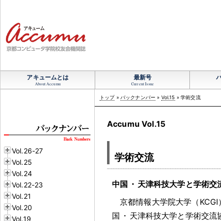
アキュームとは
最新号
About Accumu
Current Issue
トップ
»
バックナンバー
»
Vol.15
» 学術交流
Accumu Vol.15
Vol.26-27
学術交流
Vol.25
Vol.24
中国
・
天津科技大学と学術交
Vol.22-23
Vol.21
京都情報大学院大学（KCGI）
Vol.20
国
・
天津科技大学と学術交流
Vol.19