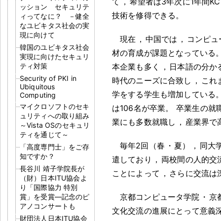
て
，
希望者は3年次に1年間K
ッション セキュリテ
技術を修得できる
。
ィってなに？ －健全
なユビキタス社会の実
現に向けて
現在
，
中国では
，
コンピュ
韓国のユビキタス社会
材の育成が課題となっている
実現に向けたセキュリ
ティ対策
本企業も多く
，
日本語の分か
Security of PKI in
時代のニーズに合致し
，
これ
Ubiquitous
学をする学生も増加している
Computing
マイクロソフトのセキ
は106名が卒業
。
卒業生の就
ュリティへの取り組み
業にも多数就職し
，
産業界で
～Vista OSのセキュリ
ティを通じて～
毎年2回（春
・
夏）
，
同大
「高度専門士」をご存
知ですか？
遣しており
，
両校間の人的交
長谷川 靖子学院長が
ことによって
，
さらに交流は
（財）日本ITU協会よ
り「国際協力 特別
京都コンピュータ学院
・
京
賞」を受賞―記念のピ
アノコンサートも
文化交流の進展にとって意義
財団法人日本ITU協会