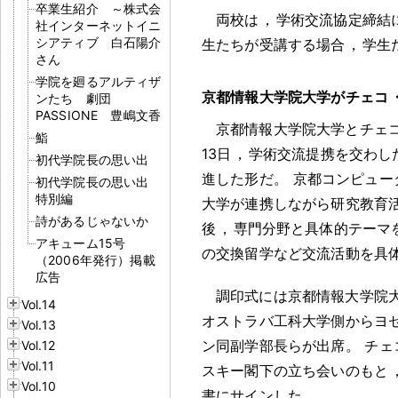
卒業生紹介 ～株式会
両校は
，
学術交流協定締結
社インターネットイニ
シアティブ 白石陽介
生たちが受講する場合
，
学生
さん
学院を廻るアルティザ
京都情報大学院大学がチェコ
ンたち 劇団
PASSIONE 豊嶋文香
京都情報大学院大学とチェコ
鮨
13日
，
学術交流提携を交わし
初代学院長の思い出
進した形だ
。
京都コンピュー
初代学院長の思い出
特別編
大学が連携しながら研究教育
詩があるじゃないか
後
，
専門分野と具体的テーマ
アキューム15号
の交換留学など交流活動を具
（2006年発行）掲載
広告
調印式には京都情報大学院
Vol.14
オストラバ工科大学側からヨ
Vol.13
ン同副学部長らが出席
。
チェ
Vol.12
Vol.11
スキー閣下の立ち会いのもと
Vol.10
書にサインした
。