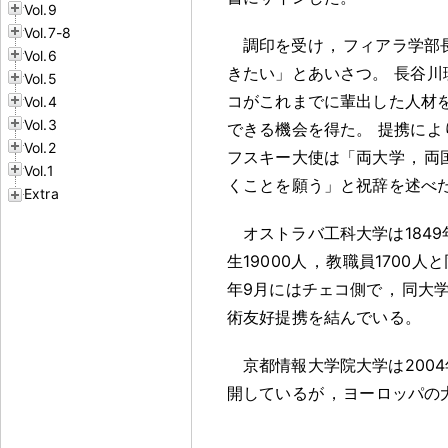
Vol.9
Vol.7-8
調印を受け
，
フィアラ学部
Vol.6
きたい」とあいさつ
。
長谷川
Vol.5
コがこれまでに輩出した人材
Vol.4
Vol.3
できる機会を得た
。
提携によ
Vol.2
フスキー大使は「両大学
，
両
Vol.1
くことを願う」と祝辞を述べ
Extra
オストラバ工科大学は184
生19000人
，
教職員1700人
年9月にはチェコ側で
，
同大
術友好提携を結んでいる
。
京都情報大学院大学は200
開しているが
，
ヨーロッパの