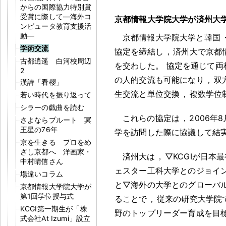
からの国際協力特別賞
受賞に際して―海外コ
京都情報大学院大学が済州大
ンピュータ教育支援活
動―
京都情報大学院大学と韓国
学術交流
協定を締結し
，
済州大で京都
古都逍遥 白河校周辺
を交わした
。
協定を通じて両
2
の人的交流も可能になり
，
双
漢詩「看櫻」
生交流と単位交換
，
複数学位
若い時代を振り返って
シラーの戯曲を読む
これらの協定は
，
2006
さよならプルート 冥
王星の76年
学を訪問した際に協議して結
京を生きる プロをめ
ざし京都へ 洋画家・
済州大は
，
▽KCGIが日本
中村晴信さん
ェスター工科大学とのジョイ
場違いコラム
と▽海外の大学とのグローバル
京都情報大学院大学が
第1回学位授与式
ることで
，
従来の研究大学院で
KCGI第一期生が「株
野のトップリーダー育成を目
式会社At Izumi」設立