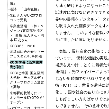
儀」
り速く解けるようになったこ
漢詩 「山寺観楓」
話速度に負けない速さででき
米山さんがU-20プロ
界中の書籍をデジタルデータ
コンで受賞
ら取り入れた画像データをす
卒業生登場 （株）N.
ジェン<東京都渋谷区
りません
。
このような情報パ
> 西角 光人さん・岡
ルに達したに違いありません
本 匡史さん
KCG365 2010
実際
，
質的変化の兆候は
，
閑堂忌に合わせサマー
フェスタ2010を開催
ています
。
便利な機能の実現
KCGI学長に茨木俊秀
場所を見つけ
，
とくに若者た
氏が就任
通信は
，
光ファイバーによっ
KCGIと韓国･国立済州
大学校 デュアルディ
じない短時間でやり取りでき
グリープログラム運営
術（ICT）は
，
世界を瞬時に
で調印
化し
，
国や社会の在り方にさ
京都駅前校近くに イ
オンモールKYOTO が
しも好ましい方向ばかりでは
オープン
もできません
。
その意味で現
パプア・ゴロカ大学に