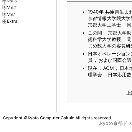
Vol.3
Vol.2
1940年 兵庫県生ま
Vol.1
京都情報大学院大学
Extra
京都大学工学士
，
同
この間
，
京都大学助
術科学大学教授
，
関
じめ数大学の客員研
日本オペレーション
員
，
および国際会議
現在
，
ACM
，
日本
理学会
，
日本応用数
上
Copyright ©Kyoto Computer Gakuin All rights reserved.
.kyoto京都ド