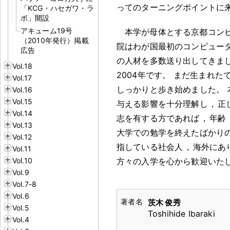
ってのターニングポイントに
「KCG・ハセガワ・ラ
ボ」開設
アキューム19号
本学が母体とする京都コンピ
（2010年発行）掲載
院はわが国最初のコンピュー
広告
の人材を多数送り出してきま
Vol.18
2004年です
。
まだ生まれた
Vol.17
しっかりと歩き始めました
。
Vol.16
Vol.15
与える影響を十分理解し
，
正
Vol.14
志を有する方であれば
，
年齢
Vol.13
大学での勉学を終えたばかり
Vol.12
指している社会人
，
海外にあ
Vol.11
Vol.10
方々の入学を心から歓迎いた
Vol.9
Vol.7-8
Vol.6
茨木 俊秀
Vol.5
Toshihide Ibaraki
Vol.4