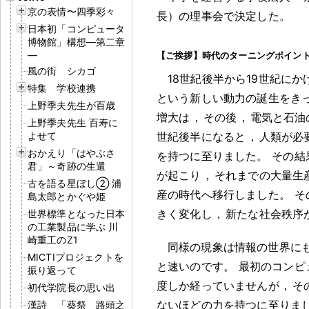
京の表情〜四季彩々
長）の理事会で決定した
。
日本初「コンピュータ
博物館」構想―第二章
―
【ご挨拶】時代のターニングポイン
風の街 シカゴ
18世紀後半から19世紀に
特集 学校連携
という新しい動力の誕生をき
上野季夫先生が百歳
増大は
，
その後
，
電気と石油
上野季夫先生 百寿に
よせて
世紀後半になると
，
人類が必
おかえり「はやぶさ
を持つに至りました
。
その結
君」～奇跡の生還
が起こり
，
それまでの大量生
古を語る星ぼし② 浦
産の時代へ移行しました
。
そ
島太郎とかぐや姫
きく変化し
，
新たな社会秩序
世界標準となった日本
の工業製品に学ぶ 川
崎重工のZ1
同様の現象は情報の世界に
MICTIプロジェクトを
と速いのです
。
最初のコンピ
振り返って
度しか経っていませんが
，
そ
初代学院長の思い出
ないほどの力を持つに至りま
漢詩 「葵祭 路頭之