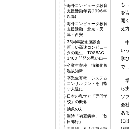
も
海外コンピュータ教育
支援活動年表(1996年
を
以降)
開
海外コンピュータ教育
え
支援活動 北京・天
津・西安
35周年記念座談会
新しい高速コンピュー
い
タの誕生―TOSBAC
3400 開発の思い出―
学
卒業生寄稿 情報化版
で
温故知新
卒業生寄稿 システム
コンサルタントを目指
ら
す人達に
日本の私学と「専門学
ソ
校」の概念
会
抽象の力
あ
漢詩「初夏偶吟」「秋
に
日郊行」
経
曲阜行 孔孟の跡を訪