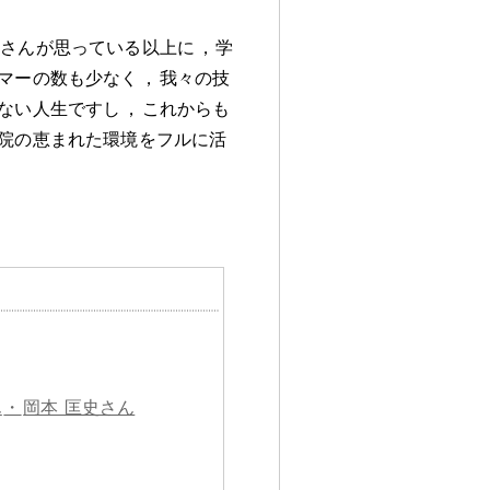
皆さんが思っている以上に
，
学
マーの数も少なく
，
我々の技
ない人生ですし
，
これからも
院の恵まれた環境をフルに活
ん
・
岡本 匡史さん