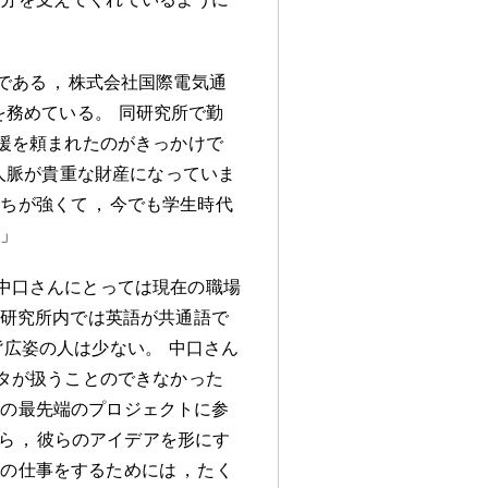
である
，
株式会社国際電気通
を務めている
。
同研究所で勤
援を頼まれたのがきっかけで
人脈が貴重な財産になっていま
持ちが強くて
，
今でも学生時代
」
中口さんにとっては現在の職場
研究所内では英語が共通語で
背広姿の人は少ない
。
中口さん
タが扱うことのできなかった
所の最先端のプロジェクトに参
ら
，
彼らのアイデアを形にす
この仕事をするためには
，
たく