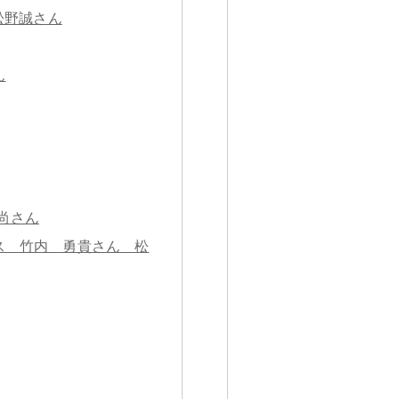
松野誠さん
ん
尚さん
ス 竹内 勇貴さん 松