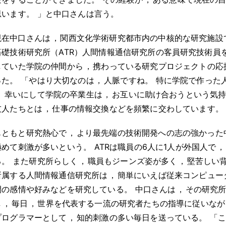
思います
。
」と中口さんは言う
。
現在中口さんは
，
関西文化学術研究都市内の中核的な研究施設
基礎技術研究所（ATR）人間情報通信研究所の客員研究技術員
していた学院の仲間から
，
携わっている研究プロジェクトの応
った
。
「やはり大切なのは
，
人脈ですね
。
特に学院で作った
。
幸いにして学院の卒業生は
，
お互いに助け合おうという気
友人たちとは
，
仕事の情報交換などを頻繁に交わしています
。
もともと研究熱心で
，
より最先端の技術開発への志の強かった
極めて刺激が多いという
。
ATRは職員の6人に1人が外国人で
，
る
。
また研究所らしく
，
職員もジーンズ姿が多く
，
堅苦しい
所属する人間情報通信研究所は
，
簡単にいえば従来コンピュー
間の感情や好みなどを研究している
。
中口さんは
，
その研究
し
，
毎日
，
世界を代表する一流の研究者たちの指導に従いなが
プログラマーとして
，
知的刺激の多い毎日を送っている
。
「