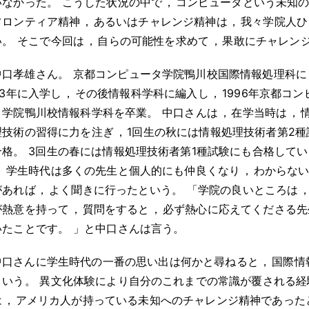
いなかった
。
こうした状況の中で
，
コンピュータという未知
フロンティア精神
，
あるいはチャレンジ精神は
，
我々学院人ひ
い
。
そこで今回は
，
自らの可能性を求めて
，
果敢にチャレン
中口孝雄さん
。
京都コンピュータ学院鴨川校国際情報処理科に
93年に入学し
，
その後情報科学科に編入し
，
1996年京都コン
タ学院鴨川校情報科学科を卒業
。
中口さんは
，
在学当時は
，
理技術の習得に力を注ぎ
，
1回生の秋には情報処理技術者第2種
合格
。
3回生の春には情報処理技術者第1種試験にも合格してい
。
学生時代は多くの先生と個人的にも仲良くなり
，
わからな
があれば
，
よく聞きに行ったという
。
「学院の良いところは
が熱意を持って
，
質問をすると
，
必ず熱心に応えてくださる先
いたことです
。
」と中口さんは言う
。
中口さんに学生時代の一番の思い出は何かと尋ねると
，
国際情
という
。
異文化体験により自分のこれまでの常識が覆される経
は
，
アメリカ人が持っている未知へのチャレンジ精神であった