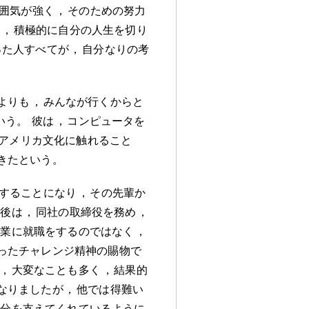
囲気が強く
，
そのための努力
て
，
積極的に自分の人生を切り
った人すべてが
，
自分なりの考
」
よりも
，
みんなが行くからと
いう
。
彼は
，
コンピュータを
アメリカ文化に触れること
きたという
。
することになり
，
その先輩か
立後は
，
同社の取締役を務め
，
企業に就職をするのではなく
，
ったチャレンジ精神の賜物で
，
大変なことも多く
，
結果的
なりましたが
，
他では得難い
自分を支えてくれているように