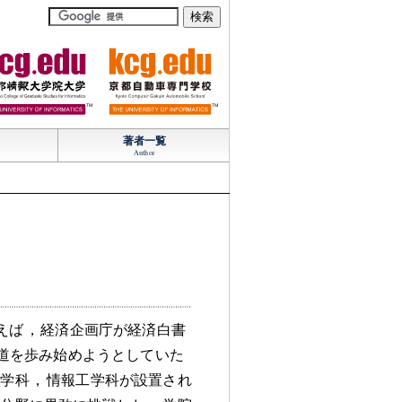
TM
TM
著者一覧
Author
えば
，
経済企画庁が経済白書
道を歩み始めようとしていた
科学科
，
情報工学科が設置され