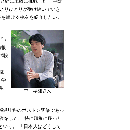
の分野に果敢に挑戦した
，
学院
とりひとりが受け継いでいき
ジを続ける校友を紹介したい
。
ピュ
情報
試験
い箇
，
学
生
中口孝雄さん
報処理科のボストン研修であっ
験をした
。
特に印象に残った
という
。
「日本人はどうして