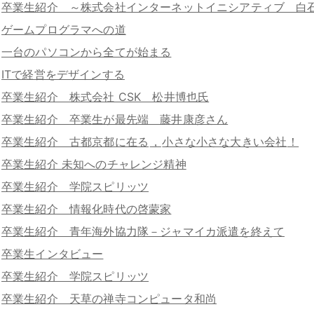
卒業生紹介 ～株式会社インターネットイニシアティブ 白
ゲームプログラマへの道
一台のパソコンから全てが始まる
ITで経営をデザインする
卒業生紹介 株式会社 CSK 松井博也氏
卒業生紹介 卒業生が最先端 藤井康彦さん
卒業生紹介 古都京都に在る
，
小さな小さな大きい会社
！
卒業生紹介 未知へのチャレンジ精神
卒業生紹介 学院スピリッツ
卒業生紹介 情報化時代の啓蒙家
卒業生紹介 青年海外協力隊－ジャマイカ派遣を終えて
卒業生インタビュー
卒業生紹介 学院スピリッツ
卒業生紹介 天草の禅寺コンピュータ和尚