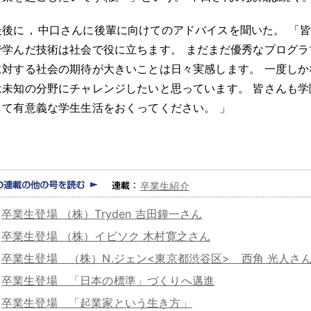
最後に
，
中口さんに後輩に向けてのアドバイスを聞いた
。
「
で学んだ技術は社会で役に立ちます
。
まだまだ優秀なプログラ
に対する社会の期待が大きいことは日々実感します
。
一度しか
は未知の分野にチャレンジしたいと思っています
。
皆さんも学
して有意義な学生生活をおくってください
。
」
卒業生紹介
卒業生登場 （株）Tryden 吉田鐘一さん
卒業生登場 （株）イビソク 木村寛之さん
卒業生登場 （株）N.ジェン<東京都渋谷区> 西角 光人さ
卒業生登場 「日本の標準」づくりへ邁進
卒業生登場 「起業家という生き方」