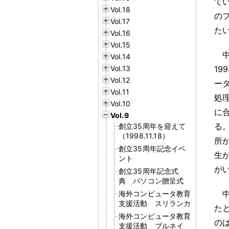
て
Vol.18
の
Vol.17
た
Vol.16
Vol.15
Vol.14
Vol.13
19
Vol.12
ー
Vol.11
処
Vol.10
に
Vol.9
る
創立35周年を迎えて
（1998.11.18）
所
創立35周年記念イベ
生
ント
が
創立35周年記念式
典 パソコン贈呈式
海外コンピュータ教育
支援活動 スリランカ
た
海外コンピュータ教育
の
支援活動 ブルネイ