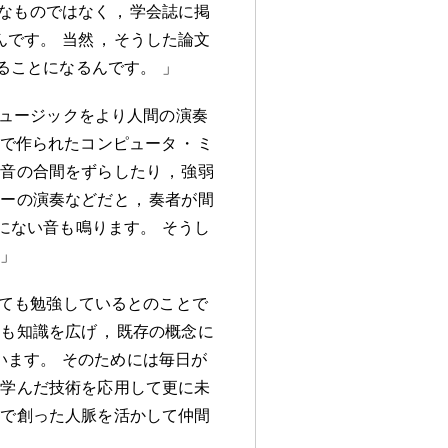
なものではなく
，
学会誌に掲
んです
。
当然
，
そうした論文
ることになるんです
。
」
ュージックをより人間の演奏
DIで作られたコンピュータ
・
ミ
と音の合間をずらしたり
，
強弱
ターの演奏などだと
，
奏者が間
にない音も鳴ります
。
そうし
」
ても勉強しているとのことで
にも知識を広げ
，
既存の概念に
います
。
そのためには毎日が
で学んだ技術を応用して更に未
院で創った人脈を活かして仲間
。