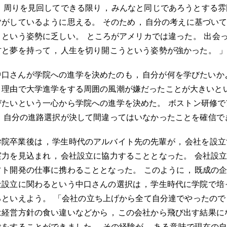
，
周りを見回してできる限り
，
みんなと同じであろうとする雰
皆がしているように思える
。
そのため
，
自分の考えに基づい
くという姿勢に乏しい
。
ところがアメリカでは違った
。
出会
方と夢を持って
，
人生を切り開こうという姿勢が強かった
。
中口さんが学院への進学を決めたのも
，
自分が何を学びたいか
う理由で大学進学をする周囲の風潮が嫌だったことが大きいと
びたいという一心から学院への進学を決めた
。
ボストン研修で
，
自分の進路選択が決して間違ってはいなかったことを確信で
学院卒業後は
，
学生時代のアルバイト先の先輩が
，
会社を設立
実力を見込まれ
，
会社設立に協力することとなった
。
会社設
フト開発の仕事に携わることとなった
。
このように
，
既成の
社設立に関わるという中口さんの選択は
，
学生時代に学院で培
るといえよう
。
「会社の立ち上げから全て自分達でやったので
は経営方針の食い違いなどから
，
この会社から飛び出す結果に
験をすることができました
。
その経験が
，
ある意味で現在の