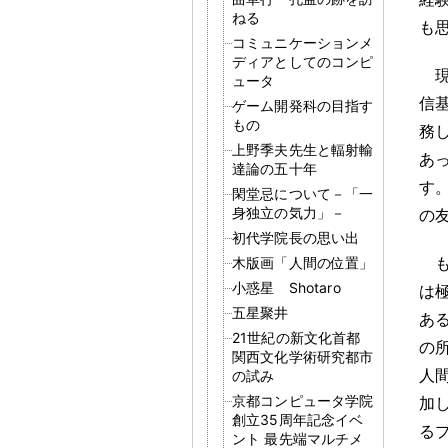
ねる
も
コミュニケーションメ
ディアとしてのコンピ
ュータ
信
ゲーム開発科の目指す
もの
務
上野季夫先生と輻射輸
あ
達論の五十年
す
閑堂忌について－「一
身独立の気力」－
の
初代学院長の思い出
木版画「人間の位置」
小惑星 Shotaro
は
五星聚井
あ
21世紀の新文化首都
の
関西文化学術研究都市
人
の試み
京都コンピュータ学院
加
創立35周年記念イベ
る
ント 最先端マルチメ