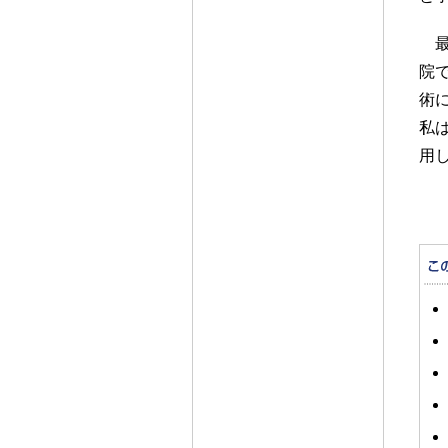
院
術
私
用