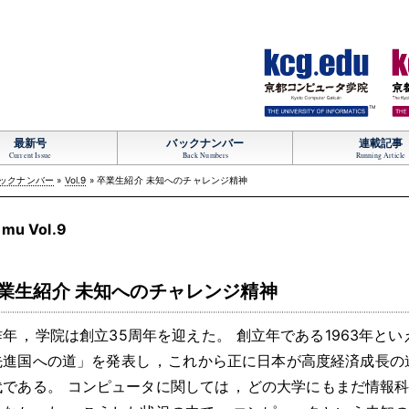
TM
最新号
バックナンバー
連載記事
Current Issue
Back Numbers
Running Article
ックナンバー
»
Vol.9
» 卒業生紹介 未知へのチャレンジ精神
mu Vol.9
業生紹介 未知へのチャレンジ精神
昨年
，
学院は創立35周年を迎えた
。
創立年である1963年とい
先進国への道」を発表し
，
これから正に日本が高度経済成長の
代である
。
コンピュータに関しては
，
どの大学にもまだ情報