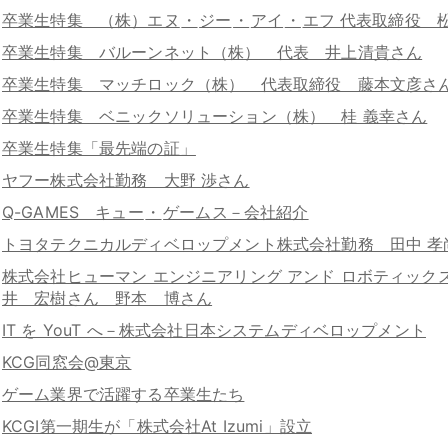
卒業生特集 （株）エヌ
・
ジー
・
アイ
・
エフ 代表取締役 
卒業生特集 バルーンネット（株） 代表 井上清貴さん
卒業生特集 マッチロック（株） 代表取締役 藤本文彦さ
卒業生特集 ベニックソリューション（株） 桂 義幸さん
卒業生特集「最先端の証」
ヤフー株式会社勤務 大野 渉さん
Q-GAMES キュー
・
ゲームス－会社紹介
トヨタテクニカルディベロップメント株式会社勤務 田中 孝
株式会社ヒューマン エンジニアリング アンド ロボティック
井 宏樹さん 野本 博さん
IT を YouT へ－株式会社日本システムディベロップメント
KCG同窓会@東京
ゲーム業界で活躍する卒業生たち
KCGI第一期生が「株式会社At Izumi」設立