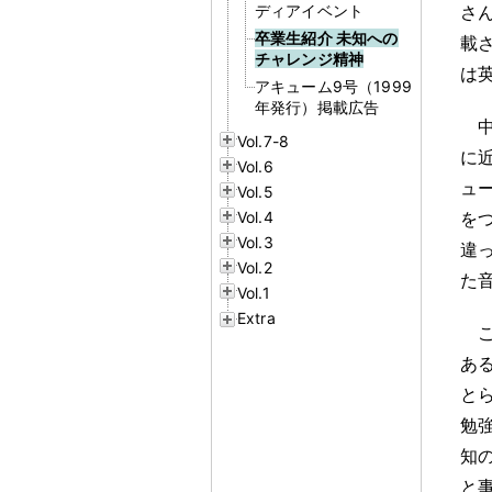
ディアイベント
さ
卒業生紹介 未知への
載
チャレンジ精神
は
アキューム9号（1999
年発行）掲載広告
Vol.7-8
に
Vol.6
ュ
Vol.5
Vol.4
を
Vol.3
違
Vol.2
た
Vol.1
Extra
あ
と
勉
知
と