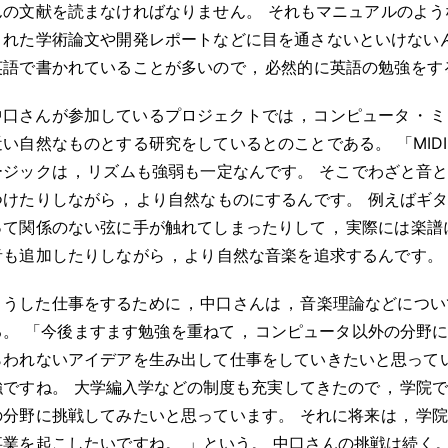
んの文献を読まなければなりません
。
それもマニュアルのよう
された学術論文や開発レポートなどに目を通さないといけない
英語で書かれていることが多いので
，
必然的に英語の勉強をす
中口さんが参加しているプロジェクトでは
，
コンピュータ
・
ミ
近い自然なものとする研究をしているとのことである
。
「MI
ージックは
，
リズムも強弱も一定なんです
。
そこでわざと音
つけたりしながら
，
より自然なものにするんです
。
例えばギ
って関係のない弦に手が触れてしまったりして
，
実際には楽譜
音も追加したりしながら
，
より自然な音楽を追求するんです
。
こうした仕事をするために
，
中口さんは
，
音楽理論などについ
る
。
「今後ますます勉強を重ねて
，
コンピュータ以外の分野
らわれないアイデアを生み出して仕事をしていきたいと思って
強ですね
。
大学編入学などの制度も充実してきたので
，
学院
の分野に挑戦してみたいと思っています
。
それに将来は
，
学
事業を起こしたいですね
。
」という
。
中口さんの挑戦は続く