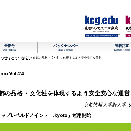
TM
最新号
バックナンバー
連載記事
Current Issue
Back Numbers
Running Article
ックナンバー
»
Vol.24
» 京都の品格
・
文化性を体現するよう安全安心な運営
mu Vol.24
都の品格
・
文化性を体現するよう安全安心な運営
京都情報大学院大学 サ
ップレベルドメイン＞「.kyoto」運用開始