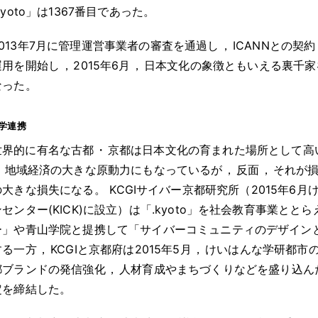
kyoto」は1367番目であった
。
2013年7月に管理運営事業者の審査を通過し
，
ICANNとの契約
運用を開始し
，
2015年6月
，
日本文化の象徴ともいえる裏千家
なった
。
学連携
世界的に有名な古都
・
京都は日本文化の育まれた場所として高
，
地域経済の大きな原動力にもなっているが
，
反面
，
それが
の大きな損失になる
。
KCGIサイバー京都研究所（2015年6
センター(KICK)に設立）は「.kyoto」を社会教育事業ととら
ー」や青山学院と提携して「サイバーコミュニティのデザイン
する一方
，
KCGIと京都府は2015年5月
，
けいはんな学研都市の活
都ブランドの発信強化
，
人材育成やまちづくりなどを盛り込ん
定を締結した
。