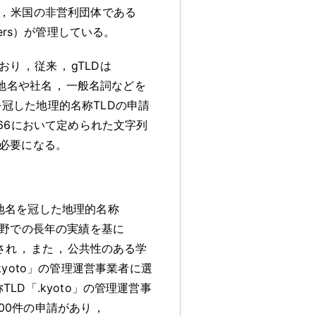
，
米国の非営利団体である
 Numbers）が管理している
。
ており
，
従来
，
gTLDは
は地名や社名
，
一般名詞などを
冠した地理的名称TLDの申請
3166において定められた文字列
必要になる
。
の地名を冠した地理的名称
分野での長年の実績を基に
され
，
また
，
公共性のある学
kyoto」の管理運営事業者に選
TLD「.kyoto」の管理運営事
000件の申請があり
，