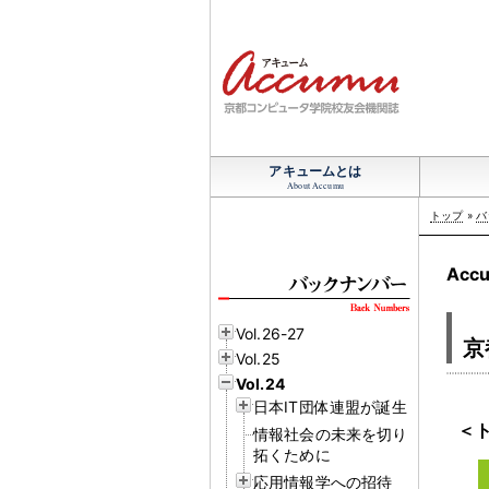
アキュームとは
About Accumu
トップ
»
バ
Accu
Vol.26-27
京
Vol.25
Vol.24
日本IT団体連盟が誕生
＜ト
情報社会の未来を切り
拓くために
応用情報学への招待