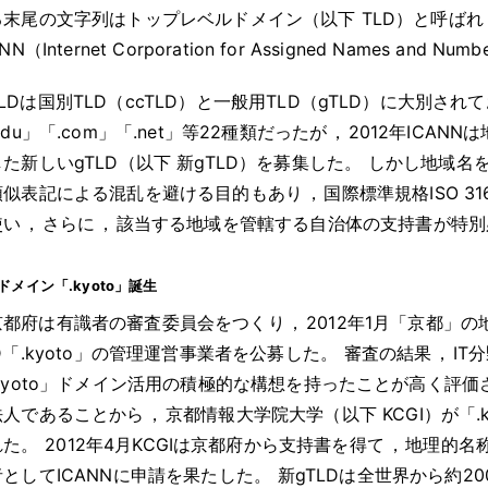
る末尾の文字列はトップレベルドメイン（以下 TLD）と呼ばれ
NN（Internet Corporation for Assigned Names and
TLDは国別TLD（ccTLD）と一般用TLD（gTLD）に大別され
edu」「.com」「.net」等22種類だったが
，
2012年ICANN
た新しいgTLD（以下 新gTLD）を募集した
。
しかし地域名を
類似表記による混乱を避ける目的もあり
，
国際標準規格ISO 
使い
，
さらに
，
該当する地域を管轄する自治体の支持書が特別
ドメイン「.kyoto」誕生
京都府は有識者の審査委員会をつくり
，
2012年1月「京都」
D「.kyoto」の管理運営事業者を公募した
。
審査の結果
，
IT
.kyoto」ドメイン活用の積極的な構想を持ったことが高く評価
法人であることから
，
京都情報大学院大学（以下 KCGI）が「.
れた
。
2012年4月KCGIは京都府から支持書を得て
，
地理的名称
者としてICANNに申請を果たした
。
新gTLDは全世界から約2