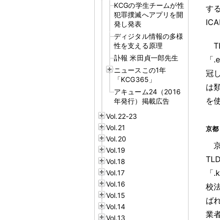
KCGの学生チームが性
す
犯罪撲滅へアプリを開
ICA
発し発表
ディジタル情報の多様
性を支える原理
訃報 米田貞一郎先生
「.
ニュースこの1年
冠し
「KCG365」
は
アキューム24（2016
を
年発行）掲載広告
Vol.22-23
Vol.21
京都
Vol.20
Vol.19
TL
Vol.18
「
Vol.17
Vol.16
校
Vol.15
ば
Vol.14
業
Vol.13