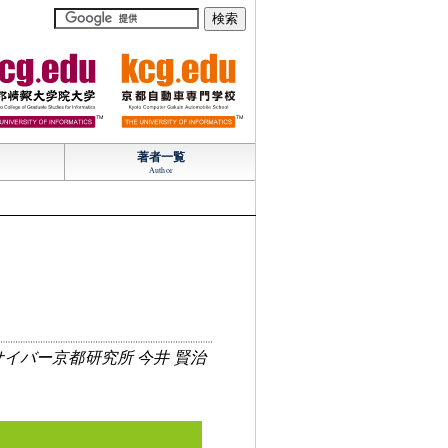
TM
TM
著者一覧
Author
イバー京都研究所 今井 賢治