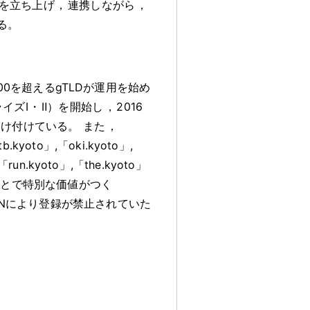
を立ち上げ
，
連携しながら
，
る
。
00を超えるgTLDが運用を始め
ライズⅠ
・
Ⅱ）を開始し
，
2016
受け付けている
。
また
，
oto」,「oki.kyoto」,
un.kyoto」,「the.kyoto」
ことで特別な価値がつく
NNにより登録が禁止されていた