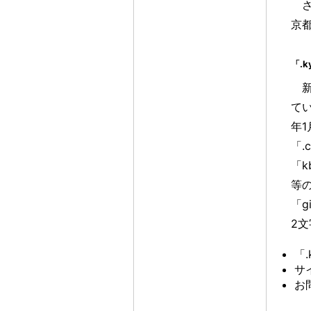
京
「.
新
て
年
「.
「k
等
「g
2
「
サ
お