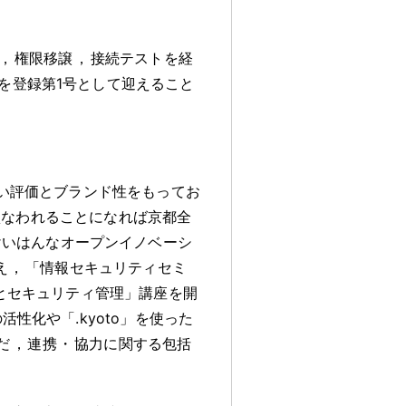
，
権限移譲
，
接続テストを経
を登録第1号として迎えること
い評価とブランド性をもってお
損なわれることになれば京都全
月けいはんなオープンイノベーシ
え
，
「情報セキュリティセミ
とセキュリティ管理」講座を開
性化や「.kyoto」を使った
だ
，
連携
・
協力に関する包括