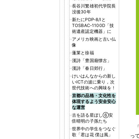
長谷川繁雄初代学院長
没後30年
新たにPDP-8/Iと
TOSBAC-1100D「技
術遺産認定機器」に
アメリカ映画と古い仏
像
蓬莱と徐福
漢詩「豊国廟懐古」
漢詩「春日郊行」
けいはんなからの新し
いICTの波に乗り，次
世代技術への興味を！
京都の品格・文化性を
体現するよう安全安心
な運営
古を語る星ぼし⑥安
倍晴明の子孫たち
世界中の学生をつなぐ
歌「君は花 僕は風」
っ