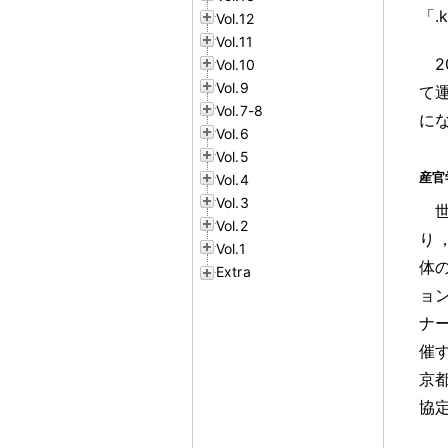
「.
Vol.12
Vol.11
Vol.10
Vol.9
て
Vol.7-8
に
Vol.6
Vol.5
産官
Vol.4
Vol.3
Vol.2
り
Vol.1
体
Extra
ョン
ナ
催
京
協