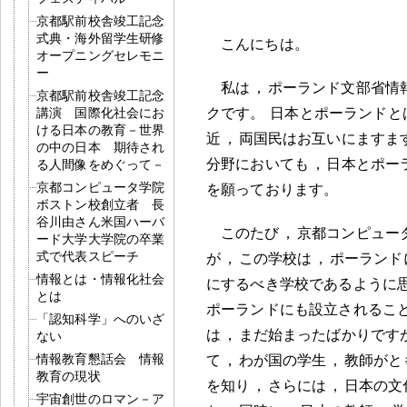
京都駅前校舎竣工記念
式典・海外留学生研修
こんにちは
。
オープニングセレモニ
ー
私は
，
ポーランド文部省情
京都駅前校舎竣工記念
クです
。
日本とポーランドと
講演 国際化社会にお
ける日本の教育－世界
近
，
両国民はお互いにますま
の中の日本 期待され
分野においても
，
日本とポー
る人間像をめぐって－
京都コンピュータ学院
を願っております
。
ボストン校創立者 長
谷川由さん米国ハーバ
このたび
，
京都コンピュー
ード大学大学院の卒業
式で代表スピーチ
が
，
この学校は
，
ポーランド
情報とは・情報化社会
にするべき学校であるように
とは
ポーランドにも設立されるこ
「認知科学」へのいざ
は
，
まだ始まったばかりです
ない
情報教育懇話会 情報
て
，
わが国の学生
，
教師がと
教育の現状
を知り
，
さらには
，
日本の文
宇宙創世のロマン－ア