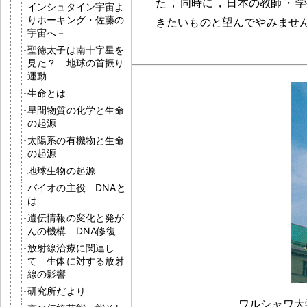
た
，
同時に
，
日本の教師
・
学
インシュタイン宇宙よ
りホーキング・佐藤の
きたいものと望んでやみませ
宇宙へ－
聖徳太子は南十字星を
見た？ 地球の首振り
運動
生命とは
星間物質の化学と生命
の起源
太陽系の有機物と生命
の起源
地球生物の起源
バイオの主役 DNAと
は
遺伝情報の変化と発が
んの機構 DNA修復
放射線治療に関連し
て 生体に対する放射
線の影響
研究所だより
ワルシャワ大