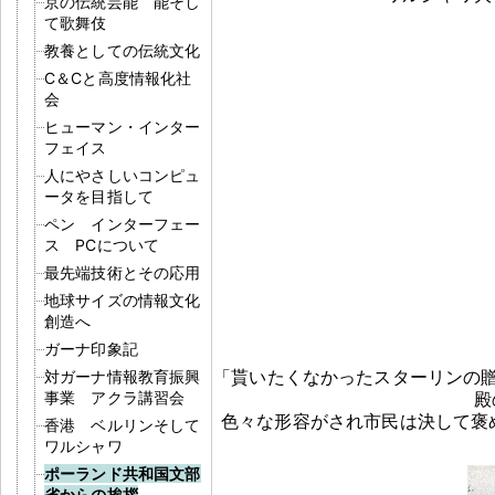
京の伝統芸能 能そし
て歌舞伎
教養としての伝統文化
C＆Cと高度情報化社
会
ヒューマン・インター
フェイス
人にやさしいコンピュ
ータを目指して
ペン インターフェー
ス PCについて
最先端技術とその応用
地球サイズの情報文化
創造へ
ガーナ印象記
「貰いたくなかったスターリンの
対ガーナ情報教育振興
事業 アクラ講習会
殿
色々な形容がされ市民は決して褒
香港 ベルリンそして
ワルシャワ
ポーランド共和国文部
省からの挨拶