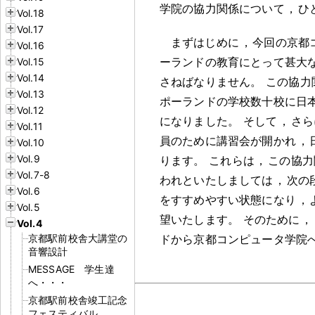
学院の協力関係について
，
ひ
Vol.18
Vol.17
まずはじめに
，
今回の京都
Vol.16
ーランドの教育にとって甚大
Vol.15
Vol.14
さねばなりません
。
この協力
Vol.13
ポーランドの学校数十校に日
Vol.12
になりました
。
そして
，
さら
Vol.11
員のために講習会が開かれ
，
Vol.10
Vol.9
ります
。
これらは
，
この協力
Vol.7-8
われといたしましては
，
次の
Vol.6
をすすめやすい状態になり
，
Vol.5
望いたします
。
そのために
，
Vol.4
京都駅前校舎大講堂の
ドから京都コンピュータ学院
音響設計
MESSAGE 学生達
へ・・・
京都駅前校舎竣工記念
フェスティバル