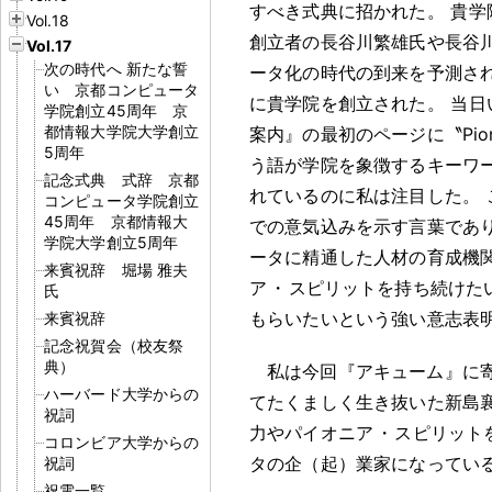
すべき式典に招かれた
。
貴学
Vol.18
創立者の長谷川繁雄氏や長谷
Vol.17
次の時代へ 新たな誓
ータ化の時代の到来を予測さ
い 京都コンピュータ
に貴学院を創立された
。
当日
学院創立45周年 京
都情報大学院大学創立
案内』の最初のページに〝Pionee
5周年
う語が学院を象徴するキーワ
記念式典 式辞 京都
れているのに私は注目した
。
コンピュータ学院創立
45周年 京都情報大
での意気込みを示す言葉であ
学院大学創立5周年
ータに精通した人材の育成機
来賓祝辞 堀場 雅夫
ア
・
スピリットを持ち続けた
氏
もらいたいという強い意志表
来賓祝辞
記念祝賀会（校友祭
典）
私は今回『アキューム』に
ハーバード大学からの
てたくましく生き抜いた新島襄
祝詞
力やパイオニア
・
スピリット
コロンビア大学からの
タの企（起）業家になってい
祝詞
祝電一覧