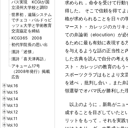
パス実現 KCGIが国
求められ
，
命令を受けて行動
立済州大学校と調印
得した
。
そこで信頼を得てよ
世界初，遠隔システム
格が求められることを日々の
でチェコ・パルドゥビ
ッツェ大学と学術教育
マースト
・
カレッジのカリキュ
交流協定を締結
ての弁論術（elocution）
KCG365 2008
るために最も有効に表現する
初代学院長の思い出
を与えるような話の正当性と
漢詩「述懐」
した古典を読んで自分の考え
漢詩「喜天津再訪」
アキューム17号
スト
・
カレッジの教育のもう
（2008年発行）掲載
スポーツクラブはもとより文
広告
を述べ
，
批判し合い
，
また弁
Vol.16
領選挙でオバマ氏が勝利した
Vol.15
Vol.14
以上のように
，
新島がニュ
Vol.13
Vol.12
成することを目ざしていたと
Vol.11
リットをもって
，
それを実践
Vol.10