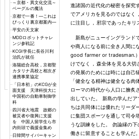
～京都・異文化交流～
進諸国の近代化の秘密を探究
ベーグルの魔法
でアメリカを見るのではなく
京都で一番！―これは
びっくり裏京都案内―
に注目し
，
邪宗であったキリ
平安の天文家
新島がニューイングランドで
MDDロボットチャレ
ンジ参戦記
や商人になる前に全き人間にならねばなら
KCGI学長に長谷川利
good farmer or trad
治氏が就任
けでなく
，
森全体を見る大切
洛陽総合高校，京都聖
カタリナ高校と相次ぎ
の発展のためには時には自己
連携事業協定
「健全なる精神は健全なる肉体に宿る」
「日本初」のKCGが全
ローマの時代から人口に膾炙
面支援 天津科技大に
中国初の自動車制御学
出していた
。
新島の学んだア
科
ちは共同体には優れたリーダ
四川省大地震 故郷の
に集団スポーツを通して司令
被災者や復興に支援
を 中国人留学生ら市
うな訓練をした
。
勿論縁の下
内街頭で義援金集め
働きに留意することも学んだ
日韓間サイバーキャン