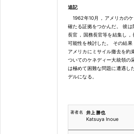
追記
1962年10月
，
アメリカのケ
確たる証拠をつかんだ
。
彼は
長官
，
国務長官等を結集し
，
可能性を検討した
。
その結果
アメリカにミサイル撤去を約
ついてのケネディー大統領の
は極めて困難な問題に遭遇し
デルになる
。
井上 勝也
Katsuya Inoue