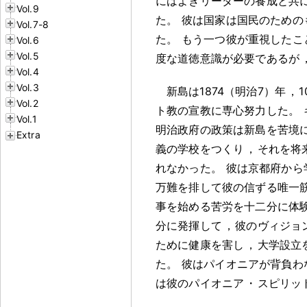
にはよきリーダーの養成と共
Vol.9
た
。
彼は国家は国民のための
Vol.7-8
た
。
もう一つ彼が重視したこ
Vol.6
Vol.5
度な道徳意識が必要であるが
Vol.4
Vol.3
新島は1874（明治7）年
，
Vol.2
ト教の宣教に専心努力した
。
Vol.1
明治政府の政策は新島を苦境
Extra
義の学校をつくり
，
それを将
れなかった
。
彼は京都府から
万難を排して彼の信ずる唯一
事を始める苦労を十二分に体
分に発揮して
，
彼のヴィジョ
ために健康を害し
，
大学設立を
た
。
彼はパイオニアが背負わ
は彼のパイオニア
・
スピリッ