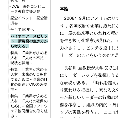
IDCE 海外コンピュ
本論
ータ教育支援活動
記念イベント・記念講
2008年9月にアメリカの
演会
り
，
各国政府や企業は必死に
そして50年へ
に一度の出来事といわれる程
パイオニア・スピリッ
を生き抜く企業家が現れた
。
ト 新島襄の生き方か
ら考える。
力小さくし
，
ピンチを逆手に
特集 IT業界が求める
リーダーのことをいうのだと
人材 IT人材の不足～
現状と課題～
長谷川 亘教授が大学院で
特集 IT業界が求める
人材 未来のCIOを育
にリーダーシップを発揮しう
てるために～企業のIT
な表現がある
。
「時代を超え
化の促進とCIOの必要
性～
り変わりを把握し
，
異なる文
特集 IT業界が求める
った新しいリーダーの行動の
人材 IT人材の確保の
姿を考察し
，
組織の内的
・
外
ために～全国ソフトウ
ェア協同組合の取り組
ップの実践を行う」
。
ここで
み～