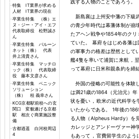
践する人物のことであろう
。
特集 IT業界が求める
人材 IT業界の現在
新島襄は上州安中藩の下級武
卒業生特集 （株）エ
ヌ・ジー・アイ・エフ
の青少年時代は幕藩体制が崩
代表取締役 松野誠さ
たアヘン戦争や1854年のク
ん
ていた
。
幕府をはじめ各藩は
卒業生特集 バルーン
ネット（株） 代表
の軍事力の格差は歴然として
井上清貴さん
艦4隻を率いて浦賀に来航
，
卒業生特集 マッチロ
って幕府に日米和親条約を締
ック（株） 代表取締
役 藤本文彦さん
外国の侵略の可能性を体験
卒業生特集 ベニック
ソリューション
は満21歳の1864（元治元）年
（株） 桂 義幸さん
状を憂い
，
欧米の近代科学を
KCG京都駅前校への玄
関口 変貌遂げる京都
いたからである
。
1年後の186
駅 相次ぐ商業施設整
る人物（Alpheus Hardy）
備
カレッジとアンドーヴァー神
古都逍遥 白河校周辺
4
もあって
，
官費留学生のよう