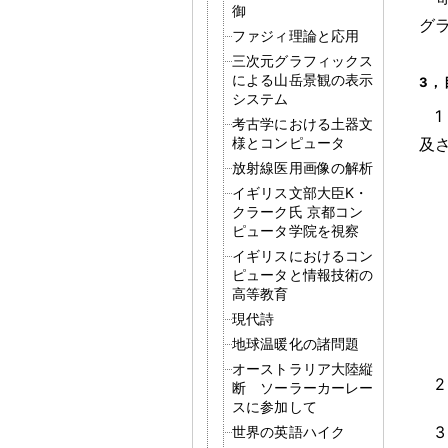
御
グ
ファジィ理論と応用
三次元グラフィックス
による山岳景観の表示
3
，
システム
1
考古学における土器文
様とコンピュータ
及
放射線医用画像の解析
イギリス文部大臣K・
クラーク氏 京都コン
ピュータ学院を視察
イギリスにおけるコン
ピュータと情報技術の
高等教育
現代詩
地球温暖化の諸問題
オーストラリア大陸縦
2
断 ソーラーカーレー
スに参加して
3
世界の英語ハイク