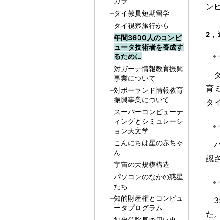
ガラ
ン
タイ教員短期留学
タイ視察旅行から
2
，
年間3600人のコンピ
ュータ技術者を養成す
るために
対ガーナ情報教育振興
事業について
育
対ポーランド情報教育
振興事業について
タ
スーパーコンピューテ
ィングとシミュレーシ
ョン天文学
こんにちは星の赤ちゃ
ん
認
宇宙の大規模構造
パソコンのなかの惑星
たち
知的財産権とコンピュ
ータプログラム
た
初代学院長の思い出