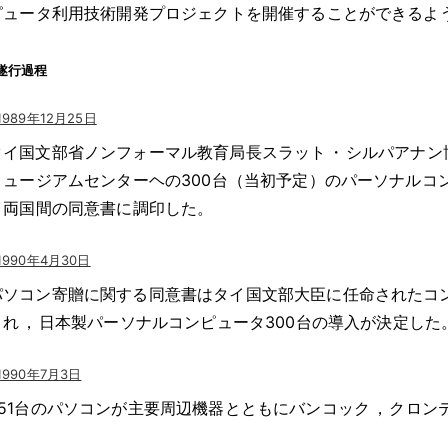
ピュータ利用技術開発プロジェクトを開催することができるよ
遂行過程
1989年12月25日
タイ国文部省ノンフォーマル教育局長スラット
・
シルパアナン
ミュージアムセンターヘの300台（当初予定）のパーソナルコ
イ両国間の同意書に調印した
。
1990年4月30日
パソコン寄贈に関する同意書はタイ国文部大臣に任命されたコ
され
，
日本製パーソナルコンピュータ300台の導入が決定した
1990年7月3日
351台のパソコンが主要周辺機器とともにバンコック
，
クロン
。