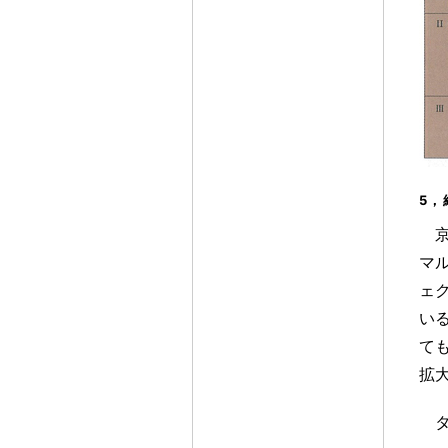
5
，
マ
ェ
い
て
拡