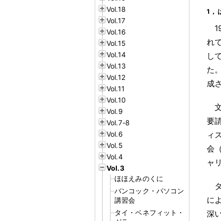
Vol.18
1
，
Vol.17
Vol.16
れ
Vol.15
Vol.14
し
Vol.13
た
Vol.12
成
Vol.11
Vol.10
Vol.9
要
Vol.7-8
Vol.6
ィ
Vol.5
会（
Vol.4
ャ
Vol.3
ほほえみのくに
バンコック・パソコン
に
講習会
タイ・ベネフィット・
深