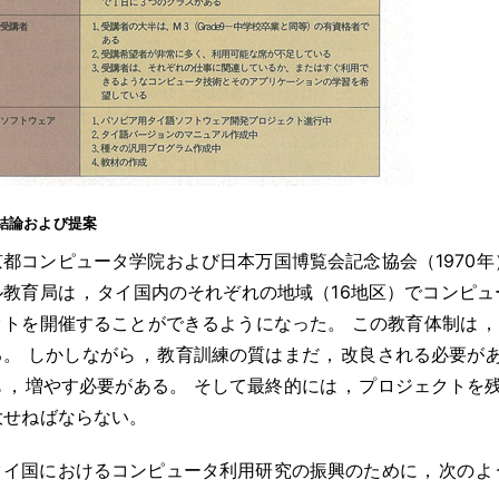
結論および提案
京都コンピュータ学院および日本万国博覧会記念協会（1970
ル教育局は
，
タイ国内のそれぞれの地域（16地区）でコンピ
クトを開催することができるようになった
。
この教育体制は
，
る
。
しかしながら
，
教育訓練の質はまだ
，
改良される必要が
も
，
増やす必要がある
。
そして最終的には
，
プロジェクトを残
大せねばならない
。
タイ国におけるコンピュータ利用研究の振興のために
，
次のよ