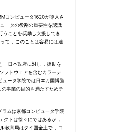
IBMコンピュータ1620が導入さ
ピュータの役割の重要性を認識
行うことを奨励し支援してき
あって
，
このことは容易には達
え
，
日本政府に対し
，
援助を
ソフトウェアを含むカラーデ
ピュータ学院では日本万国博覧
この事業の目的を満たすためチ
グラムは京都コンピュータ学院
ェクトは徐々にではあるが
，
マル教育局はタイ国全土で
，
コ