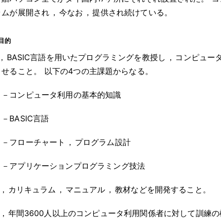
ラムが展開され
，
今なお
，
提供され続けている
。
目的
，
BASIC言語を用いたプログラミングを教授し
，
コンピュー
させること
。
以下の4つの主課題からなる
。
－コンピュータ利用の基本的知識
－BASIC言語
－フローチャート
，
プログラム設計
－アプリケーションプログラミング技法
，
カリキュラム
，
マニュアル
，
教材などを開発すること
。
，
年間3600人以上のコンピュータ利用関係者に対して訓練