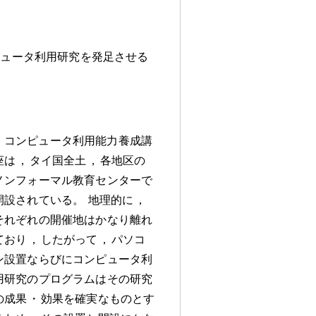
ピュータ利用研究を発足させる
コンピュータ利用能力養成講
座は
，
タイ国全土
，
各地区の
ノンフォーマル教育センターで
開設されている
。
地理的に
，
それぞれの開催地はかなり離れ
ており
，
したがって
，
パソコ
ン設置ならびにコンピュータ利
用研究のプログラムはその研究
の成果
・
効果を確実なものとす