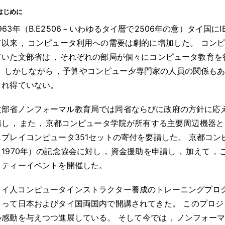
はじめに
1963年（B.E2506－いわゆるタイ暦で2506年の意）タイ国に
て以来
，
コンピュータ利用への需要は劇的に増加した
。
コン
ていた文部省は
，
それぞれの部局が個々にコンピュータ教育を
。
しかしながら
，
予算やコンピュー夕専門家の人員の関係も
され得ていない
。
文部省ノンフォーマル教育局では同省ならびに政府の方針に応
請し
，
また
，
京都コンピュータ学院が所有する主要周辺機器と
スプレイコンピュータ351セットの寄付を要請した
。
京都コン
1970年）の記念協会に対し
，
資金援助を申請し
，
加えて
，
リティーイベントを開催した
。
タイ人コンピュータインストラクター養成のトレーニングプロ
よって日本およびタイ国両国内で開講されてきた
。
このプロジ
い感動を与えつつ進展している
。
そして今では
，
ノンフォー