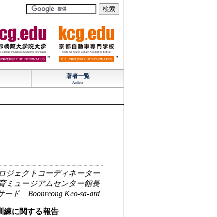
TM
TM
著者一覧
Author
ロジェクトコーディネーター
育ミュージアムセンター館長
ド Boonreong Keo-sa-ard
訓練に関する報告