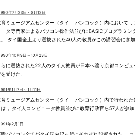
1990年7月23日～8月12日
教育ミュージアムセンター（タイ
，
バンコック）内において
，
ュータ専門家によるパソコン操作法並びにBASICプログラミ
た
。
タイ国全土より選抜された40人の教員がこの講習会に参
1990年10月9日～10月23日
さらに選抜された22人のタイ人教員が日本へ渡り京都コンピュ
習を受けた
。
1991年1月7日～1月11日
教育ミュージアムセンター（タイ
，
バンコック）内で行われた
には
，
タイ人コンピュータ教員並びに教育行政官ら57人が参加
1991年2月1日
寄贈パソコン全てがタイ国内17ヶ所にそれぞれ設置された
。
コ