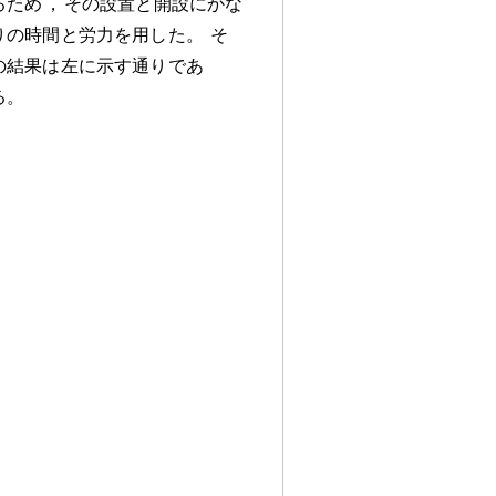
るため
，
その設置と開設にかな
りの時間と労力を用した
。
そ
の結果は左に示す通りであ
る
。