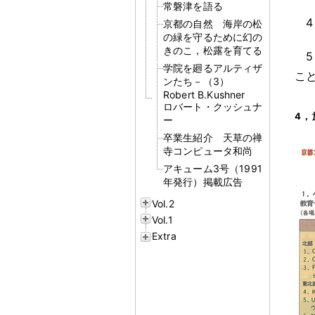
常磐津を語る
4
京都の自然 海岸の松
の緑を守るために幻の
きのこ，松露を育てる
5
学院を廻るアルティザ
こ
ンたち－（3）
Robert B.Kushner
ロバート・クッシュナ
4
，
ー
卒業生紹介 天草の禅
寺コンピュータ和尚
アキューム3号（1991
年発行）掲載広告
Vol.2
Vol.1
Extra