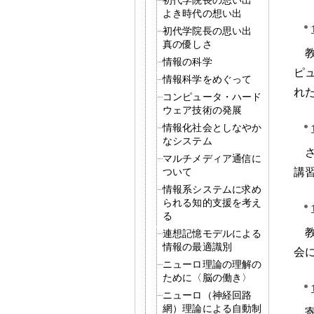
よき時代の想い出
初代学院長の思い出
真の優しさ
情報の科学
ピ
情報科学をめぐって
れ
コンピュータ・ハード
ウェア技術の発展
情報化社会としなやか
なシステム
マルチメディア通信に
講
ついて
情報系システムに求め
られる知的支援を考え
る
連想記憶モデルによる
情報の最適識別
会
ニューロ理論の理解の
ために〈脳の働き〉
ニューロ（神経回路
網）理論による自動制