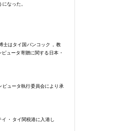
うになった
。
博士はタイ国バンコック
，
教
ンピュータ寄贈に関する日本
・
ンピュータ執行委員会により承
。
テイ
・
タイ関税港に入港し