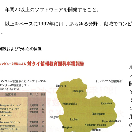
，
年間20以上のソフトウェアを開発すること
。
，
以上をベースに1992年には
，
あらゆる分野
，
職域でコン
と
。
施設およびそれらの位置