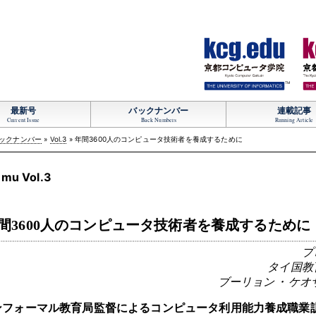
TM
最新号
バックナンバー
連載記事
Current Issue
Back Numbers
Running Article
ックナンバー
»
Vol.3
» 年間3600人のコンピュータ技術者を養成するために
mu Vol.3
間3600人のコンピュータ技術者を養成するために
プ
タイ国教
ブーリョン
・
ケオサー
ンフォーマル教育局監督によるコンピュータ利用能力養成職業