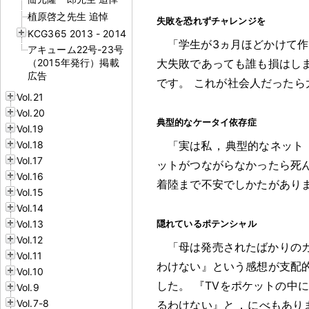
植原啓之先生 追悼
失敗を恐れずチャレンジを
KCG365 2013 - 2014
「学生が3ヵ月ほどかけて
アキューム22号-23号
（2015年発行）掲載
大失敗であっても誰も損はし
広告
です
。
これが社会人だったら
Vol.21
Vol.20
典型的なケータイ依存症
Vol.19
Vol.18
「実は私
，
典型的なネット
Vol.17
ットがつながらなかったら死
Vol.16
着陸まで不安でしかたがあり
Vol.15
Vol.14
Vol.13
隠れているポテンシャル
Vol.12
「母は発売されたばかりの
Vol.11
わけない』という感想が支配
Vol.10
した
。
『TVをポケットの中
Vol.9
Vol.7-8
るわけない』と
，
にべもあり