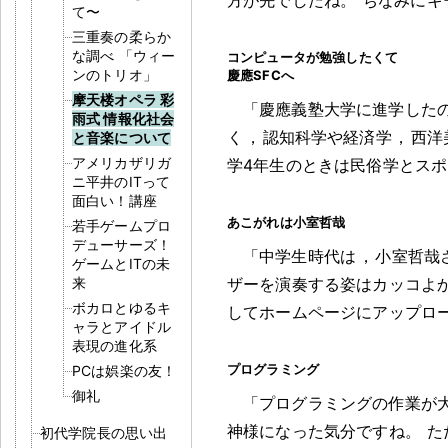
て〜
三重奏の柔らか
な調べ 「ウィー
コンピュータが勉強したくて
ンのトリオ」
慶應SFCへ
摩天楼オペラ 彩
「慶應義塾大学に進学した
雨式 情報化社会
く
，
認知科学や経済学
，
西洋
と音楽について
アメリカザリガ
学4年生のときは民俗学とス
ニ平井のITって
面白い！講座
あこがれは小室哲哉
若手ゲームプロ
デューサーズ！
「中学生時代は
，
小室哲哉
ゲームとITの未
来
ザーを演奏する姿はカッコよ
ボカロとゆるキ
してホームページにアップロ
ャラとアイドル
表現の進化系
プログラミング
PCは娯楽の友！
御礼
「プログラミングの作業が
神様になった気分ですね
。
た
初代学院長の思い出