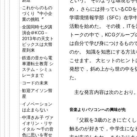
という
。
そのような環境も手
これからのもの
め
，
さらには持っているCD
づくり〝中小企
学環境情報学部（SFC）在学
業の挑戦〞
活動を始めた
。
その後
，
IT
全国同時七夕講
演会＠KCG－
トークの中で
，
KCGグルー
2013年の天文ト
は自分で学び身につけるもの
ピックスは大彗
星到来
のか
。
知識を知恵にする方法
鉄道の音から電
こせます
。
大ヒットのヒント
車運転士教育 シ
発想で
，
斜め上から世の中を
ステム・シミュ
レータまで
た
。
コードの未来
歓迎アイソン彗
主な発言内容は次のとおり
星
イノベーション
は止まらない
音楽よりパソコンへの興味が先
中澤きみ子 ヴァ
「父親を3歳のときに亡くし
イオリン・リサ
触るのが好きで
，
中学生にな
イタル 〜千の音
色に思いを寄せ
方が先でしたね
。
ちなみにキ