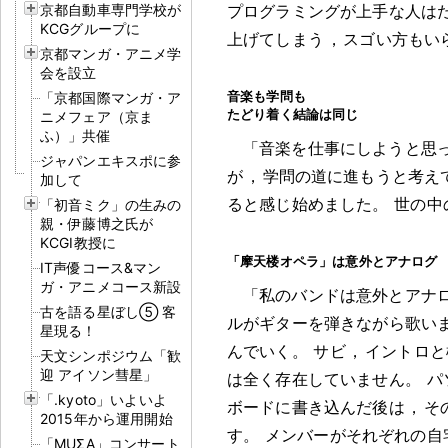
京都自動車専門学校が
プログラミングが上手な人は
KCGグループに
上げてしまう
，
スゴい方もい
京都マンガ・アニメ学
会を設立
音楽も学問も
「京都国際マンガ・ア
たどり着く結論は同じ
ニメフェア（京ま
ふ）」共催
「音楽を仕事にしようと思
ジャパンエキスポに参
が
，
学問の道に進もうと考え
加して
ると感じ始めました
。
世の中
「初音ミク」の生みの
親・伊藤博之氏が
KCGI教授に
「摩天楼オペラ」は意外とアナログ
IT声優コース&マン
ガ・アニメコース新設
「私のバンドは意外とアナ
古を語る星ぼし⑤ 客
ルがギターを弾きながら歌い
星現る！
んでいく
。
サビ
，
イントロと
天文シンポジウム「歓
迎 アイソン彗星」
は全く存在していません
。
パ
「.kyoto」いよいよ
ボードに書き込んだ後は
，
そ
2015年から運用開始
す
。
メンバーがそれぞれの自
「MUΣA」コンサート