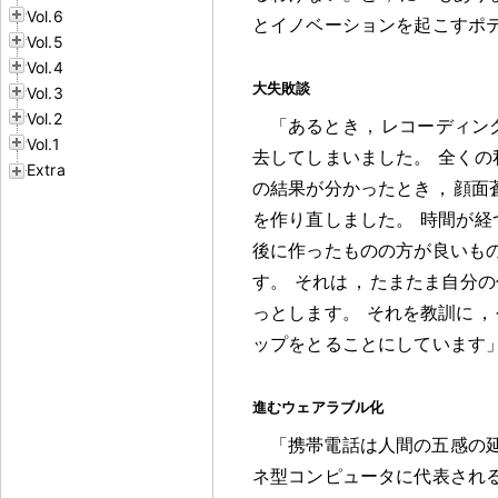
Vol.6
とイノベーションを起こすポ
Vol.5
Vol.4
大失敗談
Vol.3
Vol.2
「あるとき
，
レコーディン
Vol.1
去してしまいました
。
全くの
Extra
の結果が分かったとき
，
顔面
を作り直しました
。
時間が経
後に作ったものの方が良いも
す
。
それは
，
たまたま自分の
っとします
。
それを教訓に
，
ップをとることにしています
進むウェアラブル化
「携帯電話は人間の五感の
ネ型コンピュータに代表され