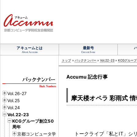
アキュームとは
最新号
About Accumu
Current Issue
トップ
»
バックナンバー
»
Vol.22-23
»
KCGグループ
Accumu 記念行事
Vol.26-27
摩天楼オペラ 彩雨式 
Vol.25
Vol.24
Vol.22-23
KCGグループ創立50
周年
トークライブ「私とIT」シ
京都コンピュータ学