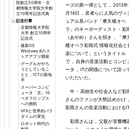
院創立50周年・京
ーズの第一弾として
，
2013年
都情報大学院大学創
月14日
，
若者らに人気のヴィ
立10周年記念式典
記念行事
ュアル系バンド「摩天楼オペ
京都情報大学院
ラ」のキーボーディスト
・
彩
大学 創立10周年
（あやめ）さんを招き
，
「摩
記念式
楼オペラ彩雨式 情報化社会と
最新OS
Windows 8のス
楽について」というタイトル
トアアプリ開発
で
，
自身の音楽活動とコンピ
グーグルがやろ
うとしているこ
ータ
，
ITの関係について語っ
とと，ICTの新地
いただいた
。
平
スーパーコンピ
中
・
高校生や社会人など彩
ュータ「京」10
ぺタフロップス
さんのファンが大勢詰めかけ
への挑戦
彩雨さんの音楽活動におけるI
VFXと世界的パラ
ダイムの変化
彩雨さんは
，
父親が音響機
ロボット時代の
創造