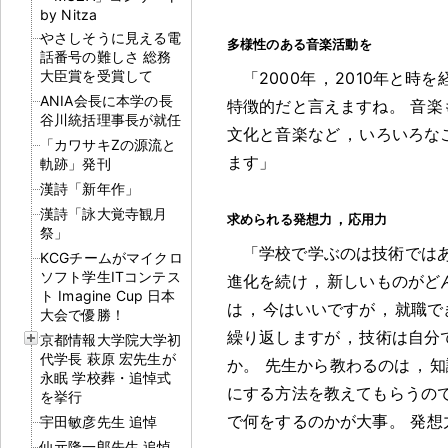
by Nitza
やさしそうに見える電
多様性のある音楽活動を
話番号の難しさ 総務
大臣賞を受賞して
「2000年
，
2010年と時
ANIA会長に本学の長
特徴的だと言えますね
。
音楽
谷川統括理事長が就任
文化と音楽など
，
いろいろな
「カワサキZの源流と
ます」
軌跡」発刊
漢詩「新年作」
漢詩「詠大覚寺観月
求められる発想力
，
応用力
祭」
「学校で学ぶのは技術では
KCGチームがマイクロ
ソフト学生ITコンテス
進化を続け
，
新しいものがど
ト Imagine Cup 日本
は
，
今はいいですが
，
就職で
大会で優勝！
繰り返しますが
，
技術は自分
京都情報大学院大学初
代学長 萩原 宏先生が
か
。
先生から教わるのは
，
知
永眠 学校葬・追悼式
にする方法を教えてもらうの
を挙行
で何をするのかが大事
。
発想
宇田敏彦先生 追悼
仙元隆一郎先生 追悼