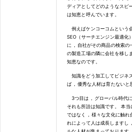
ディアとしてどのようなスピ
は知恵と呼んでいます
。
例えばケンコーコムという
SEO（サーチエンジン最適化
に
，
自社がその商品の検索の
の製造工場の隣に会社を移し
知恵なのです
。
知識をどう加工してビジネ
ば
，
優秀な人材は育たないと
3つ目は
，
グローバル時代
それも所詮は知識です
。
本当
ではなく
，
様々な文化に触れ
れによって人は成長しますし
ルな人材が集まっております