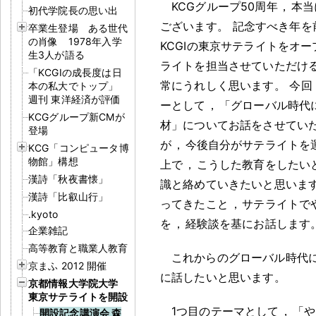
KCGグループ50周年
，
本当
初代学院長の思い出
ございます
。
記念すべき年を
卒業生登場 ある世代
の肖像 1978年入学
KCGIの東京サテライトをオー
生3人が語る
ライトを担当させていただけ
「KCGIの成長度は日
常にうれしく思います
。
今回
本の私大でトップ」
週刊 東洋経済が評価
ーとして
，
「グローバル時代
KCGグループ新CMが
材」についてお話をさせてい
登場
が
，
今後自分がサテライトを
KCG「コンピュータ博
物館」構想
上で
，
こうした教育をしたい
漢詩「秋夜書懐」
識と絡めていきたいと思いま
漢詩「比叡山行」
ってきたこと
，
サテライトで
.kyoto
を
，
経験談を基にお話します
企業雑記
高等教育と職業人教育
これからのグローバル時代
京まふ 2012 開催
に話したいと思います
。
京都情報大学院大学
東京サテライトを開設
1つ目のテーマとして
，
「や
開設記念講演会 森