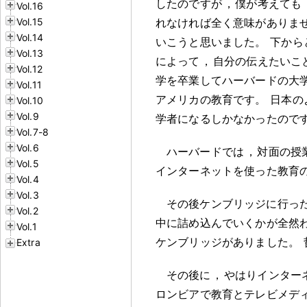
したのですが
，
僕が考えても
Vol.16
Vol.15
れなければ全く意味がありま
Vol.14
いこうと思いました
。
下から
Vol.13
によって
，
自分の伝えたいこ
Vol.12
学を卒業してハーバードの大
Vol.11
アメリカの教育です
。
日本の
Vol.10
Vol.9
学者になるしかなかったので
Vol.7-8
Vol.6
ハーバードでは
，
対面の授
Vol.5
インターネットを使った教育
Vol.4
Vol.3
その後ケンブリッジに行っ
Vol.2
中に詰め込んでいくかが全然
Vol.1
ケンブリッジがありました
。
Extra
その後に
，
やはりインター
ロンビアで教育とテレビメデ