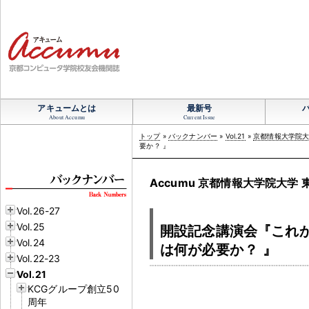
アキュームとは
最新号
About Accumu
Current Issue
トップ
»
バックナンバー
»
Vol.21
»
京都情報大学院大
要か
？
』
Accumu 京都情報大学院大学
Vol.26-27
Vol.25
開設記念講演会『これ
Vol.24
は何が必要か
？
』
Vol.22-23
Vol.21
KCGグループ創立50
周年