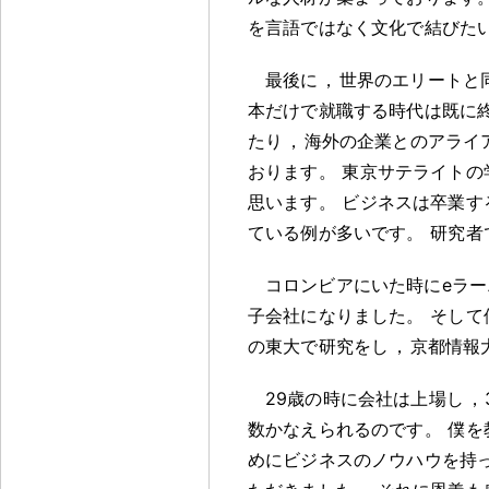
を言語ではなく文化で結びた
最後に
，
世界のエリートと
本だけで就職する時代は既に
たり
，
海外の企業とのアライ
おります
。
東京サテライトの
思います
。
ビジネスは卒業す
ている例が多いです
。
研究者
コロンビアにいた時にeラ
子会社になりました
。
そして
の東大で研究をし
，
京都情報
29歳の時に会社は上場し
，
数かなえられるのです
。
僕を
めにビジネスのノウハウを持