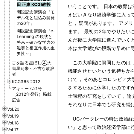
田 正康 KCGI教授
いうことです
。
日本の教育は
開設記念講演会『モ
えばいきなり経済学部に入っ
デル化と組込み開発
と
，
疑問があります
。
アメリ
の20年』
開設記念講演会『e-
ます
。
最初の2年でやりたい
Learning の現状と
んだ後に大学院に進んでいく
将来～確かな学力の
滋養と相互作用の重
本は大学選びの段階で早めに
要性～』
この大学院に賛同したのは
古を語る星ぼし④大
彗星到来～不吉な放浪
機能させたいという気持ちか
者
出て
，
そのあとコロンビア大
KCG365 2012
をするために休学したのです
アキューム21号
（2012年発行）掲載
士課程の研究をしていて
，
論
広告
それなりに日本でも研究を続
Vol.20
Vol.19
UCバークレーの時は政治経
Vol.18
い」と思って政治経済学部に
Vol.17