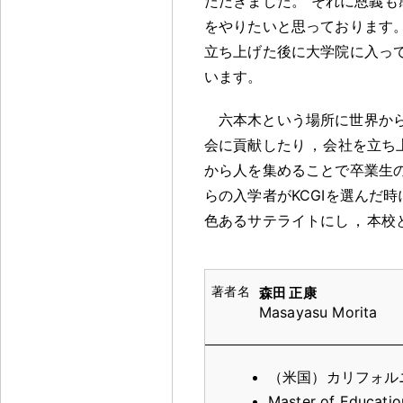
ただきました
。
それに恩義も
をやりたいと思っております
立ち上げた後に大学院に入っ
います
。
六本木という場所に世界か
会に貢献したり
，
会社を立ち
から人を集めることで卒業生
らの入学者がKCGIを選んだ時
色あるサテライトにし
，
本校
森田 正康
Masayasu Morita
（米国）カリフォル
Master of Educatio