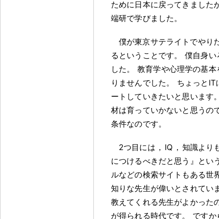
ために日本に戻ってきました
端研で学びました
。
僕が東京サテライトでやり
るということです
。
僕自身い
した
。
教育学や心理学の基本
りませんでした
。
ちょっとI
ートしていきたいと思います
材は育っていかないと思うの
条件なのです
。
2つ目には
，
IQ
，
知識より
につけるべきだと思う』とい
ルなどの検索サイトもある世
知りな先生が偉いとされてい
教えてくれる先生がよかった
が得られる時代です
。
ですか