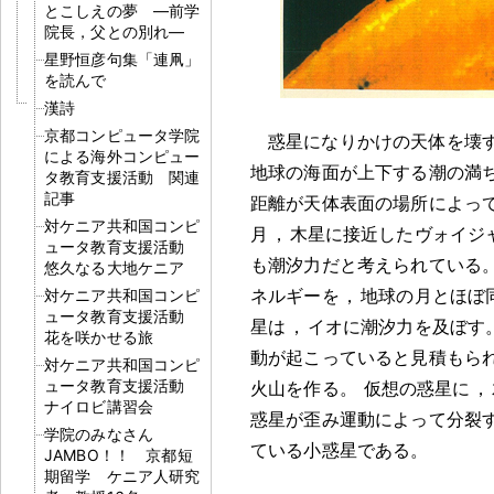
とこしえの夢 ―前学
院長，父との別れ―
星野恒彦句集「連凧」
を読んで
漢詩
京都コンピュータ学院
惑星になりかけの天体を壊
による海外コンピュー
地球の海面が上下する潮の満
タ教育支援活動 関連
記事
距離が天体表面の場所によっ
対ケニア共和国コンピ
月
，
木星に接近したヴォイジ
ュータ教育支援活動
も潮汐力だと考えられている
悠久なる大地ケニア
ネルギーを
，
地球の月とほぼ
対ケニア共和国コンピ
ュータ教育支援活動
星は
，
イオに潮汐力を及ぼす
花を咲かせる旅
動が起こっていると見積もら
対ケニア共和国コンピ
ュータ教育支援活動
火山を作る
。
仮想の惑星に
，
ナイロビ講習会
惑星が歪み運動によって分裂
学院のみなさん
ている小惑星である
。
JAMBO！！ 京都短
期留学 ケニア人研究