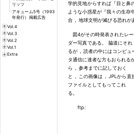
学的見地からすれば『目と鼻
リッツ
ような小惑星が『我々の生存中
アキューム5号（1993
年発行）掲載広告
合
，
地球文明が滅びる恐れが
Vol.4
Vol.3
図4がその時発表されたレー
Vol.2
ダー写真である
。
脇道にそれ
Vol.1
るが
，
読者の中にはコンピュ
Extra
タ通信に達者な方もおられる
ら
，
参考までに記しておく
と
，
この画像は
，
JPLから直
ファイルとしてもってこれ
る
。
ftp: