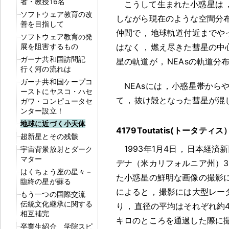
者・教授16名
こうして生まれた小惑星は
ソフトウェア教育の改
しながら現在のような空間分
善を目指して
仲間で
，
地球軌道付近までや
ソフトウェア教育の発
展を阻害するもの
はなく
，
燃え尽きた彗星の中
ガーナ共和国訪問記
星の軌道が
，
NEAsの軌道
行く河の流れは
ガーナ共和国ケープコ
NEAsには
，
小惑星帯から
ーストにヤスコ・ハセ
て
，
抜け殻となった彗星が混
ガワ・コンピュータセ
ンター設立！
地球に近づく小天体
4179Toutatis(トータティス
超新星とその残骸
1993年1月4日
，
日本経済新
宇宙背景放射とダーク
マター
デナ（米カリフォルニア州）3
はくちょう座の星々－
た小惑星の鮮明な画像の撮影
臨終の星が蘇る
によると
，
撮影には大型レー
もう一つの国際交流
伝統文化継承に関する
り
，
直径の平均はそれぞれ約4
相互補完
キロのところを通過した際に
卒業生紹介 学院スピ