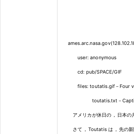
ames.arc.nasa.gov(128.102.1
user: anonymous
cd: pub/SPACE/GIF
files: toutatis.gif－Four v
toutatis.txt－Caption
アメリカが休日の
，
日本の
さて
，
Toutatis は
，
先の新