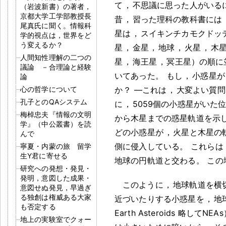
て
，
不思議に思った人がいる
（岩波新書）の著者，
京都大学工学部教授長
昔
，
習った理科の教科書には
尾真氏に聞く。情報科
星は
，
スイキンチカモクドッ
学的視点は，世界をど
う変えるか？
星
，
金星
，
地球
，
火星
，
木
人間知性理解の二つの
星
，
海王星
，
冥王星）の順に
議論 －合理論と経験
いてあった
。
もし
，
小惑星が
論
心の哲学について
か
？
―これは
，
大変よい質問
孔子とのQAシステム
に
，
5059個の小惑星がいた
梅棹忠夫『情報の文明
から木星までの惑星軌道を示
学』（中公叢書）を読
どの小惑星が
，
火星と木星の
んで
側に侵入している
。
これらは
寧夏・内蒙の旅 留学
生Y君に寄せる
地球の円軌道と交わる
。
この
研究への発想・発見・
発明，意図した成果・
このように
，
地球軌道を横
意図せぬ発見，早過ぎ
る独創は権威ある大家
近づいたりする小惑星を
，
地
も否定する
Earth Asteroids 略してNE
地上の実験室でクォー