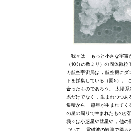
我々は
，
もっと小さな宇宙
（10分の数ミリ）の固体微粒
カ航空宇宙局は
，
航空機にダ
トを採集している（図5）
。
合ったものであろう
。
太陽系
系だけでなく
，
生まれつつあ
集積から
，
惑星が生まれてく
の星の周りで生まれたものが
我々は小惑星や彗星や
，
他の
ついて
，
電磁波の観測で得ら