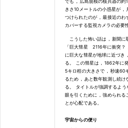
でも
，
広島規模の核兵器の約1
きさ10メートルの小惑星が
，
つけられたのが
，
最接近のわ
カバーする監視カメラの必要
こうした怖い話は
，
新聞に
「巨大彗星 2116年に衝突
？
に巨大な彗星が地球に近づき
る
。
この彗星は
，
1862年に
5キロ程の大きさで
，
秒速60
るため
，
あと数年観測し続け
る
。
タイトルが強調するよう
眼を引くために
，
強められる
とが心配である
。
宇宙からの便り