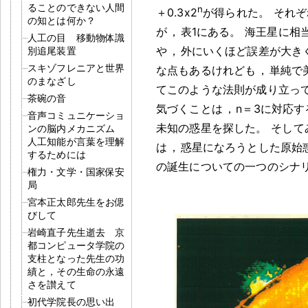
ることのできない人間
n
＋0.3x2
が得られた
。
それぞ
の知とは何か？
が
，
表1にある
。
海王星に相
人工の目 移動物体識
や
，
外にいくほど誤差が大き
別追尾装置
スキゾフレニアと世界
な点もあるけれども
，
単純で
のまなざし
てこのような法則が成り立っ
茶碗の音
気づくことは
，
n＝3に対応
音声コミュニケーショ
未知の惑星を探した
。
そして
ンの脳内メカニズム
人工知能が言葉を理解
は
，
惑星になろうとした原始
するためには
の誕生についての一つのシナ
権力・文学・国家保安
局
宮本正太郎先生をお偲
びして
岩崎直子先生逝去 京
都コンピュータ学院の
支柱となった先生の功
績と，その生命の永遠
さを讃えて
初代学院長の思い出