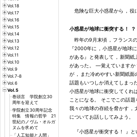
Vol.18
危険な巨大小惑星から
，
役
Vol.17
Vol.16
Vol.15
小惑星が地球に衝突する
！
？
Vol.14
昨年の9月末頃
，
フランス
Vol.13
Vol.12
『2000年に
，
小惑星が地球
Vol.11
がある』と発表して
，
新聞紙
Vol.10
があった
。
―覚えていますか
Vol.9
が
，
また冷めやすい新聞紙面
Vol.7-8
話題もいつしか消えてしまっ
Vol.6
Vol.5
小惑星が地球に衝突してくれ
巻頭言 学院創立30
ことになる
。
そこでこの話題
周年を迎えて
我々の地球の存続を脅かす
，
学院創立30周年記念
特集 情報の哲学 21
についてお話ししてみよう
。
世紀のノヴム・オルガ
ヌムを求めて
『小惑星が衝突する
！
』と
「人工知能と人間」