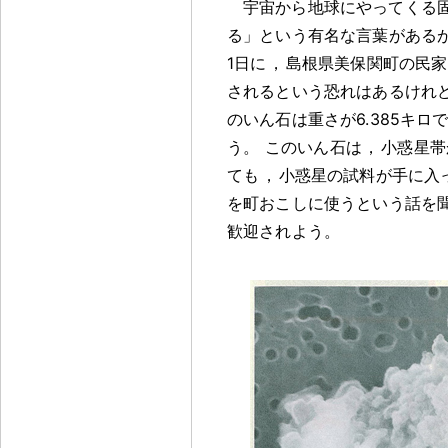
宇宙から地球にやってくる
る」という有名な言葉がある
1日に
，
島根県美保関町の民家
されるという恐れはあるけれ
のいん石は重さが6.385キロ
う
。
このいん石は
，
小惑星帯
ても
，
小惑星の試料が手に入
を町おこしに使うという話を
歓迎されよう
。