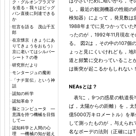
は小さいために暗いから
，
そ
ク・グルオンプラズマ
を造る－我々はビッグ
し
，
最近の観測機器の性能の
バン直後に到達できる
検知器）によって
，
発見数は
か
1988年までに見つかっていたN
狂言を語る 茂山千五
郎
ったのが
，
1992年11月現在
在京懐京（きょうにあ
る
。
図2は
，
その中の107個
りてきょうをおもう）
ょっと見にくいけれども
，
地
京に老いてはシルバー
シート？の巻
道と頻繁に交わっていること
研究所だより
は衝突が起こるかもしれない
モンタージュの魔術
「ナチ宣伝」という神
話
NEAsとは
？
認知の科学
表1に
，
9つの惑星の軌道長
認知革命？
ば
，
太陽からの距離）を
，
太
脳とコンピュータ ―
億5000万キロメートル）を単
意識を持つ機械を目指
して―
して測ったものが
，
与えられ
認知科学と人間の心
名なボーデの法則（正確にはTiti
理 ―機械の知が超え