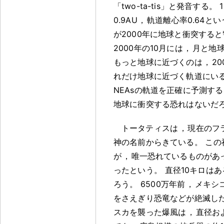
「two-ta-tis」と発音する
。
0.9AU
，
軌道離心率0.64と
が2000年に地球と衝突する
2000年の10月には
，
月と地球
もっと地球に近づくのは
，
2
れだけ地球に近づく軌道にい
NEAsの軌道を正確に予測す
地球に衝突する恐れはないだ
トータティスは
，
現在のフ
神の名前からきている
。
この
が
，
唯一恐れているものがあ
ったという
。
直径10キロは
ろう
。
6500万年前
，
メキシ
をさえぎり恐竜などが絶滅し
スカを襲った爆風は
，
直径お