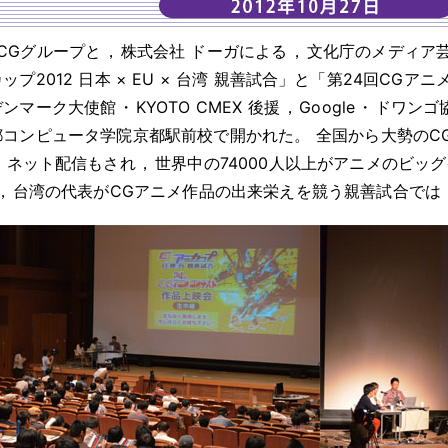
KCGグループと
，
株式会社 ドーガによる
，
文化庁のメディア
ップ2012 日本 × EU × 台湾 親善試合」と「第24回CG
デンマーク大使館
・
KYOTO CMEX 後援
，
Google
・
ドワンゴ
都コンピュータ学院京都駅前校で開かれた
。
全国から大勢のC
，
ネット配信もされ
，
世界中の74000人以上がアニメのビッ
，
台湾の代表がCGアニメ作品の出来栄えを競う親善試合では