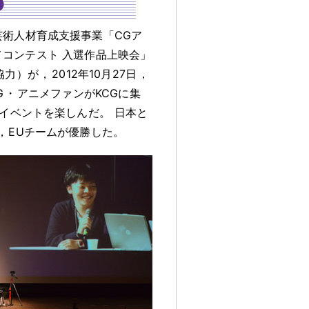
芸術人材育成支援事業「CGア
アニメコンテスト 入選作品上映会」
協力）が
，
2012年10月27日
，
G
・
アニメファンがKCGに集
グイベントを楽しんだ
。
日本と
，
EUチームが優勝した
。