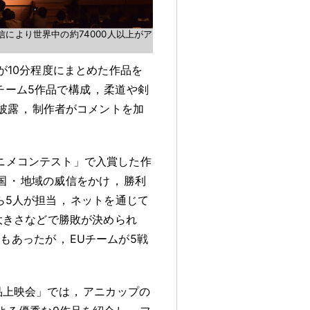
信により世界中の約74000人以上がア
が10分程度にまとめた作品を
チーム5作品で構成
，
柔道や剣
披露
，
制作者がコメントを加
ニメコンテスト」で入賞した作
国
・
地域の威信をかけ
，
勝利
ら5人が担当
，
ネットを通じて
大きさなどで勝敗が決められ
スもあったが
，
EUチームが5戦
品上映会」では
，
アニカップの