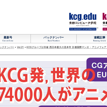
TM
最新号
バックナンバー
連載記事
Current Issue
Back Numbers
Running Article
ックナンバー
»
Vol.21
»
KCGグループが共催 西日本最大の見本市 京都国際マンガ
・
アニメフェア（