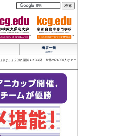
TM
TM
著者一覧
Author
京まふ）2012 開催
» KCG発
，
世界の74000人がアニ