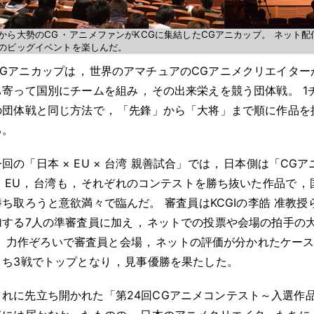
から大勢のCG
・
アニメファンがKCGに集結したCGアニカップ
。
ネット配
のビッグイベントを楽しんだ
。
CGアニカップは
，
世界のアマチュアのCGアニメクリエイター
ち寄って国別にチームを組み
，
その出来栄えを競う団体戦
。
1
の団体戦と同じ方法で
，
「先鋒」から「大将」まで順に作品を
る
。
今回の「日本 × EU × 台湾 親善試合」では
，
日本側は「CGア
，
EU
，
台湾も
，
それぞれのコンテストを勝ち抜いた作品で
，
勝ち取ろうと意欲満々で臨んだ
。
審査員はKCGIの李皓 准教授
加する7人の準審査員に加え
，
ネットでの投票や会場の拍手の
。
力作ぞろいで審査員と会場
，
ネットの評価が分かれたケー
うち3戦でトップとなり
，
見事優勝を果たした
。
これに先立ち開かれた「第24回CGアニメコンテスト～入選作