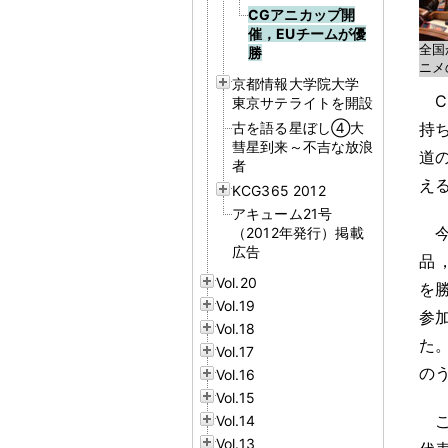
CGアニカップ開
催，EUチームが優
全国
勝
ニメ
京都情報大学院大学
東京サテライトを開設
古を語る星ぼし④大
持
彗星到来～不吉な放浪
道
者
え
KCG365 2012
アキューム21号
（2012年発行）掲載
広告
品
Vol.20
を
Vol.19
参
Vol.18
た
Vol.17
の
Vol.16
Vol.15
Vol.14
Vol.13