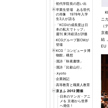
初代学院長の思い出
卒業生登場 ある世代
の肖像 1978年入学
生3人が語る
ニカ
「KCGIの成長度は日
（
本の私大でトップ」
京
週刊 東洋経済が評価
結
KCGグループ新CMが
登場
EU
KCG「コンピュータ博
物館」構想
漢詩「秋夜書懐」
漢詩「比叡山行」
.kyoto
企業雑記
高等教育と職業人教育
京まふ 2012 開催
日本のマンガ・アニ
メを 京都から世界
へ発信！