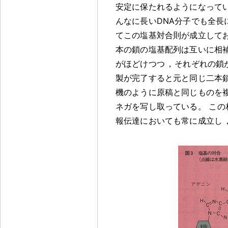
安定に保たれるようになって
んなに長いDNA分子でも全長
てこの塩基対合則が成立して
本の鎖の塩基配列は互いに相
がほどけつつ
，
それぞれの鎖
製が完了すると元と同じ二本鎖
機のように原稿と同じものを
ネガを写し取っている
。
この
報伝達においても常に成立し