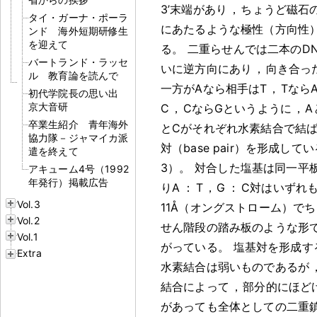
3’末端があり
，
ちょうど磁石
タイ・ガーナ・ポーラ
にあたるような極性（方向性
ンド 海外短期研修生
を迎えて
る
。
二重らせんでは二本のD
バートランド・ラッセ
いに逆方向にあり
，
向き合っ
ル 教育論を読んで
一方がAなら相手はT
，
Tなら
初代学院長の思い出
京大音研
C
，
CならGというように
，
A
卒業生紹介 青年海外
とCがそれぞれ水素結合で結
協力隊－ジャマイカ派
対（base pair）を形成して
遣を終えて
3）
。
対合した塩基は同一平
アキューム4号（1992
年発行）掲載広告
りA
：
T
，
G
：
C対はいずれ
Vol.3
11Å（オングストローム）で
Vol.2
せん階段の踏み板のような形
Vol.1
がっている
。
塩基対を形成す
Extra
水素結合は弱いものであるが
結合によって
，
部分的にほど
があっても全体としての二重