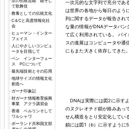
京の伝統芸能 能そし
一次元的な文字列で充分であ
て歌舞伎
は世界の各地から毎日のように
教養としての伝統文化
列に関するデータが報告され
C＆Cと高度情報化社
会
な量の情報がDNAデータバン
ヒューマン・インター
て広く利用されている
。
バイ
フェイス
スの進展はコンピュータや通
人にやさしいコンピュ
にもまた大きく依存してきた
ータを目指して
ペン インターフェー
ス PCについて
最先端技術とその応用
地球サイズの情報文化
創造へ
ガーナ印象記
対ガーナ情報教育振興
DNAは実際には図2に示す
事業 アクラ講習会
のヌクレオチド鎖が絡みあっ
香港 ベルリンそして
ワルシャワ
せん構造をとり安定化してい
ポーランド共和国文部
鎖には図1（b）に示すように5
省からの挨拶