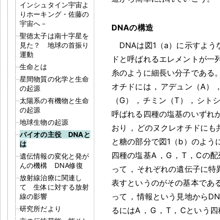
インシュタイン宇宙よ
りホーキング・佐藤の
宇宙へ－
DNAの構造
聖徳太子は南十字星を
DNAは図1（a）に示すよ
見た？ 地球の首振り
運動
ドと呼ばれるエレメントが一
生命とは
糸のように細長い分子である
星間物質の化学と生命
オチドには
，
アデュン（A）
の起源
（G）
，
チミン（T）
，
シト
太陽系の有機物と生命
の起源
呼ばれる四種の塩基のいずれ
地球生物の起源
おり
，
どのヌクレオチドにも
バイオの主役 DNAと
と糖の部分で図1（b）のよう
は
四種の塩基A
，
G
，
T
，
Cの配
遺伝情報の変化と発が
んの機構 DNA修復
って
，
それぞれの遺伝子に特
放射線治療に関連し
表すというのがその基本であ
て 生体に対する放射
って
，
情報という見地からDN
線の影響
研究所だより
るにはA
，
G
，
T
，
Cという四