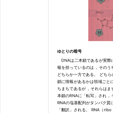
ゆとりの暗号
DNAは二本鎖であるが実際
報を担っているのは
，
そのう
どちらか一方である
。
どちら
鎖に情報があるかは領域ごと
ちまちであるが
，
それらはま
本鎖のRNAに「転写」され
，
RNAの塩基配列がタンパク質
「翻訳」される
。
RNA（ribo