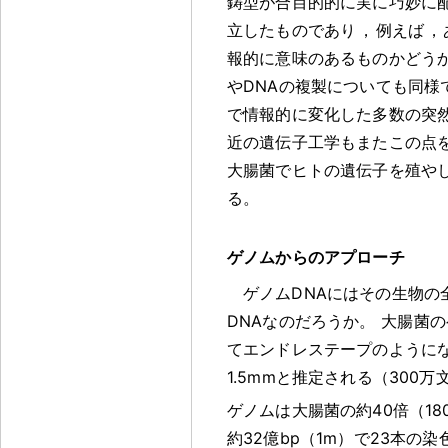
鋳型が合目的的に実に巧妙に
立したものであり
，
例えば
，
報的に意味のあるものかどう
やDNAの複製についても同様
で情報的に変化した多数の突
近の遺伝子工学もまたこの点
大腸菌でヒトの遺伝子を殖や
る
。
ゲノムからのアプローチ
ゲノムDNAにはその生物の
DNAなのだろうか
。
大腸菌の
てエンドレステープのように
1.5mmと推定される（300万
ゲノムは大腸菌の約40倍（180
約32億bp（1m）で23本の