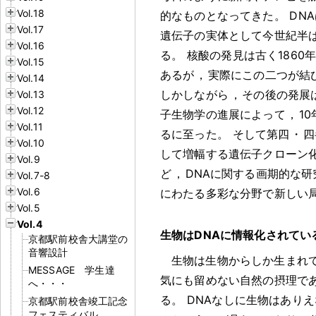
Vol.18
的なものとなってきた
。
DNA
Vol.17
遺伝子の実体として今世紀半
Vol.16
る
。
核酸の発見は古く1860
Vol.15
あるが
，
実際にこの二つが結び
Vol.14
しかしながら
，
その後の発展
Vol.13
Vol.12
子生物学の進展によって
，
1
Vol.11
るに至った
。
そして第四
・
四
Vol.10
して増幅する遺伝子クローン
Vol.9
ど
，
DNAに関する画期的な
Vol.7-8
Vol.6
にわたる多彩な分野で新しい
Vol.5
Vol.4
生物はDNAに情報化されてい
京都駅前校舎大講堂の
音響設計
生物は生物からしか生まれ
MESSAGE 学生達
気にも留めない自然の摂理で
へ・・・
る
。
DNAなしに生物はありえ
京都駅前校舎竣工記念
フェスティバル