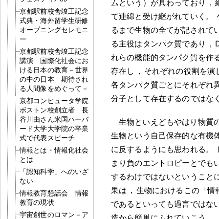
ムという）が具わっており
，
京都駅前校舎竣工記念
て連綿と受け継がれていく
。
式典・海外留学生研修
るまで生物の全てが記されて
オープニングセレモニ
ー
る主役はタンパク質であり
，
京都駅前校舎竣工記念
れらの機能的タンパク質を作
講演 国際化社会にお
ける日本の教育－世界
存在し
，
それぞれの役割を演
の中の日本 期待され
各タンパク質ごとにそれぞれ異
る人間像をめぐって－
分子として存在するのではな
京都コンピュータ学院
ボストン校創立者 長
谷川由さん米国ハーバ
生物といえどもやはり物質
ード大学大学院の卒業
生物という自己保存的な有機
式で代表スピーチ
に反するようにも思われる
。
情報とは・情報化社会
とは
まり負のエントロピーとでも
「認知科学」へのいざ
するわけではないということ
ない
果は
，
生物におけるこの「情
情報教育懇話会 情報
教育の現状
であるといっても過言ではな
宇宙創世のロマン－ア
造から簡単にふれていこう
。