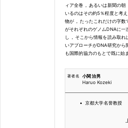
ィア全巻
，
あるいは新聞の朝
いるのはその約5％程度と考
物が
，
たったこれだけの字数
がそれぞれのゲノムDNAに一
し
，
そこから情報を読み取れ
いアプローチがDNA研究から
も国際的協力のもとで既に始
小関 治男
Haruo Kozeki
京都大学名誉教授