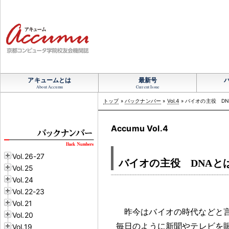
アキュームとは
最新号
About Accumu
Current Issue
トップ
»
バックナンバー
»
Vol.4
» バイオの主役 D
Accumu Vol.4
Vol.26-27
バイオの主役 DNAと
Vol.25
Vol.24
Vol.22-23
Vol.21
昨今はバイオの時代などと
Vol.20
毎日のように新聞やテレビを
Vol.19