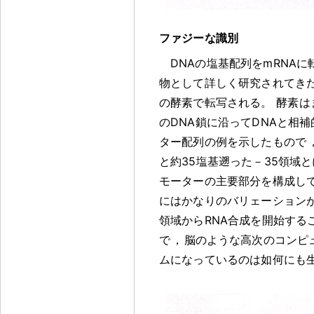
ファジーな識別
DNAの塩基配列をmRNA
物として詳しく研究されてき
の酵素で転写される
。
酵素は
のDNA鎖に沿ってDNAと相補
ター配列の例を示したもので
と約35塩基遡った－35領域と
モーターの主要部分を構成し
にはかなりのバリェーション
領域からRNA合成を開始する
で
，
脳のような高次のコンピ
ムになっているのは如何にも