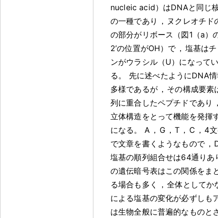
nucleic acid）はDNAと同じ
の一種であり
，
ヌクレオチド
の部分がリボース（図1（a）
2’の位置がOH）で
，
塩基はチ
ンがウラシル（U）になって
る
。
先に述べたようにDNA
多様であるが
，
その構成要素
列に重合したペプチドであり
立体構造をとって機能を発揮
になる
。
A
，
G
，
T
，
C
，
4
で文章を書くようなもので
，
塩基の順列組合せは64通りあ
の遺伝暗号表はこの関係をま
る場合も多く
，
全体としてか
による塩基の変化が必ずしも
は生物全般に普遍的なものと