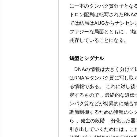
に一本のタンパク質分子とな
トロン配列は転写されたRNA
では結局はAUGからナンセン
ファジーな局面とともに
，
1
共存していることになる
。
鋳型とシグナル
DNAの情報は大きく分け
はRNAやタンパク質に写し取
る情報である
。
これに対し後
定するもので
，
最終的な遺伝
ンパク質などが特異的に結合
調節制御するための諸種のシ
ら
，
発生の段階
，
分化した器
引き出していくためには
，
こ