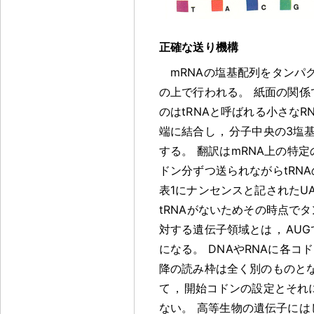
正確な送り機構
mRNAの塩基配列をタンパ
の上で行われる
。
紙面の関係
のはtRNAと呼ばれる小さなR
端に結合し
，
分子中央の3塩
する
。
翻訳はmRNA上の特定
ドン分ずつ送られながらtRN
表1にナンセンスと記されたUA
tRNAがないためその時点で
対する遺伝子領域とは
，
AU
になる
。
DNAやRNAに各
降の読み枠は全く別のものと
て
，
開始コドンの設定とそれ
ない
。
高等生物の遺伝子には