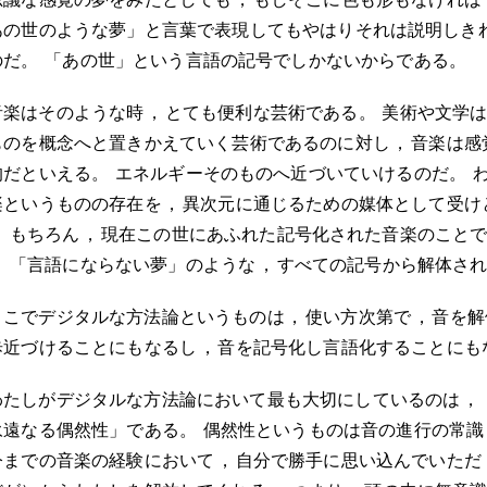
あの世のような夢」と言葉で表現してもやはりそれは説明しき
のだ
。
「あの世」という言語の記号でしかないからである
。
音楽はそのような時
，
とても便利な芸術である
。
美術や文学
ものを概念へと置きかえていく芸術であるのに対し
，
音楽は感
的だといえる
。
エネルギーそのものへ近づいていけるのだ
。
楽というものの存在を
，
異次元に通じるための媒体として受け
。
もちろん
，
現在この世にあふれた記号化された音楽のこと
。
「言語にならない夢」のような
，
すべての記号から解体さ
ここでデジタルな方法論というものは
，
使い方次第で
，
音を解
歩近づけることにもなるし
，
音を記号化し言語化することにも
わたしがデジタルな方法論において最も大切にしているのは
，
永遠なる偶然性」である
。
偶然性というものは音の進行の常識
今までの音楽の経験において
，
自分で勝手に思い込んでいただ