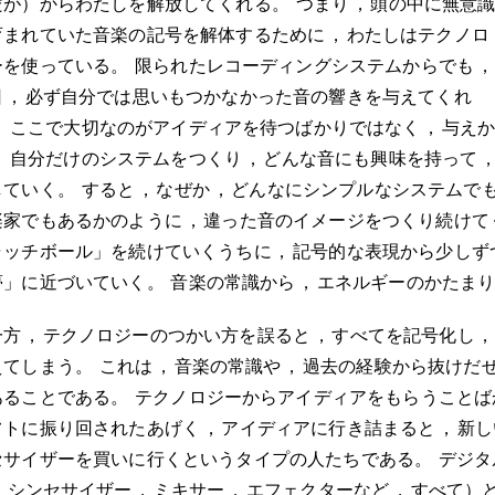
だが）からわたしを解放してくれる
。
つまり
，
頭の中に無意
育まれていた音楽の記号を解体するために
，
わたしはテクノロ
ーを使っている
。
限られたレコーディングシステムからでも
，
日
，
必ず自分では思いもつかなかった音の響きを与えてくれ
。
ここで大切なのがアイディアを待つばかりではなく
，
与え
。
自分だけのシステムをつくり
，
どんな音にも興味を持って
していく
。
すると
，
なぜか
，
どんなにシンプルなシステムで
楽家でもあるかのように
，
違った音のイメージをつくり続けて
ャッチボール」を続けていくうちに
，
記号的な表現から少しず
夢」に近づいていく
。
音楽の常識から
，
エネルギーのかたま
一方
，
テクノロジーのつかい方を誤ると
，
すべてを記号化し
，
えてしまう
。
これは
，
音楽の常識や
，
過去の経験から抜けだ
あることである
。
テクノロジーからアイディアをもらうことば
フトに振り回されたあげく
，
アイディアに行き詰まると
，
新し
セサイザーを買いに行くというタイプの人たちである
。
デジタ
，
シンセサイザー
，
ミキサー
，
エフェクターなど
，
すべて）