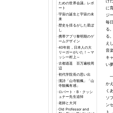
け
ための世界会議」レポ
に
ート
宇宙の誕生と宇宙の未
ジ
来
毎
歴史を揺るがした星ぼ
る
し
る
携帯アプリ黎明期のゲ
ームデザイン
え
40年前，日本人の大
音
リーガーがいた！～マ
ッシー村上～
キ
古都逍遥 百万遍校周
い
辺
初代学院長の思い出
漢詩「山寺観楓」「山
か
寺観楓有感」
く
ロバート・B・クッシ
ュナー先生追悼
ソ
老師と大河
ン
Old Professor and
ト