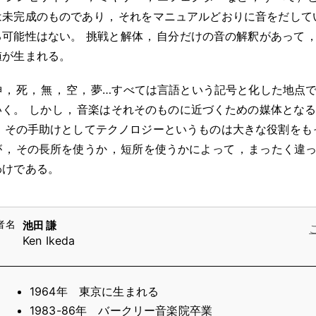
は未完成のものであり
，
それをマニュアルどおりに音をだして
る可能性はない
。
挑戦と解体
，
自分だけの音の解釈があって
値が生まれる
。
神
，
死
，
無
，
空
，
夢…すべては言語という記号と化した地点
いく
。
しかし
，
音楽はそれそのものに近づくための媒体とな
，
その手助けとしてテクノロジーというものは大きな役割をも
が
，
その長所を使うか
，
短所を使うかによって
，
まったく違
わけである
。
池田 謙
Ken Ikeda
1964年 東京に生まれる
1983-86年 バークリー音楽院卒業