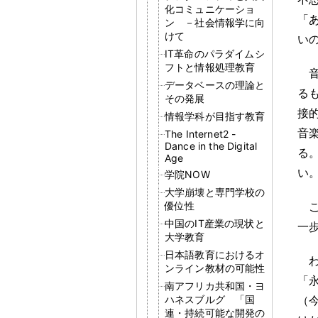
化コミュニケーショ
「
ン －社会情報学に向
けて
い
IT革命のパラダイムシ
フトと情報処理教育
データベースの理論と
る
その発展
接
情報学科が目指す教育
音
The Internet2 -
Dance in the Digital
る
Age
い
学院NOW
大学崩壊と専門学校の
優位性
中国のIT産業の現状と
一
大学教育
日本語教育におけるオ
ンライン教材の可能性
「
南アフリカ共和国・ヨ
ハネスブルグ 「国
（
連・持続可能な開発の