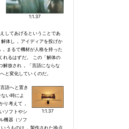
識
1:1.37
かえしてあげるということであ
，
解体し
，
アイディアを投げか
も
，
まるで機材が人格を持った
くれるはずだ
。
この「解体の
つ解放され
，
「言語にならな
りへと変化していくのだ
。
言語へと置き
せない時によ
かり考えて
，
1:1.37
いソフトやシ
ル機器（ソフ
というものは
，
製作された地点