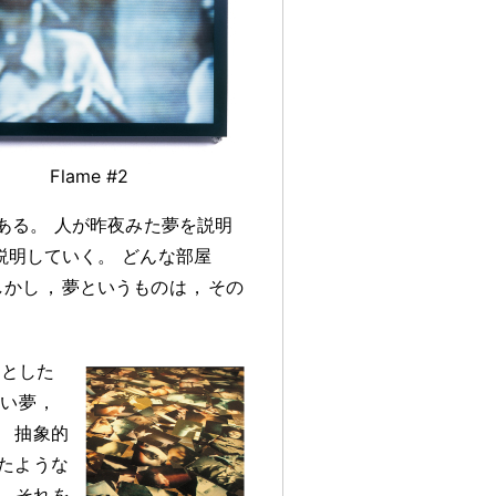
Flame #2
ある
。
人が昨夜みた夢を説明
説明していく
。
どんな部屋
しかし
，
夢というものは
，
その
うとした
ない夢
，
。
抽象的
たような
，
それを