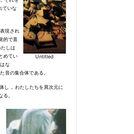
れていな
は表現され
覚的で直
わたしは
とめてい
Untitled
ではな
れた音の集合体である
。
体し
，
わたしたちを異次元に
なる
。