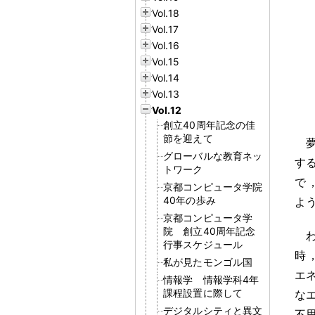
Vol.18
Vol.17
Vol.16
Vol.15
Vol.14
Vol.13
Vol.12
創立40周年記念の佳
節を迎えて
グローバルな教育ネッ
す
トワーク
で
京都コンピュータ学院
40年の歩み
よ
京都コンピュータ学
院 創立40周年記念
行事スケジュール
時
私が見たモンゴル国
エ
情報学 情報学科4年
課程設置に際して
な
デジタルシティと異文
不