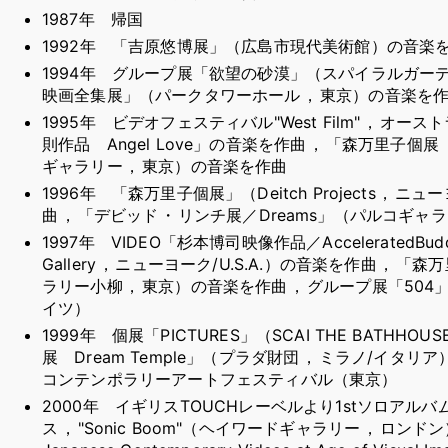
1987年 帰国
1992年 「吉原悠博展」（広島市現代美術館）の音楽
1994年 グループ展「欲望の砂漠」（スパイラルガー
映画全集展」（パークタワーホール
，
東京）の音楽を
1995年 ビデオフェスティバル"West Film"
，
オースト
則作品 Angel Love」の音楽を作曲
，
「森万里子個展 M
ギャラリー
，
東京）の音楽を作曲
1996年 「森万里子個展」（Deitch Projects
，
ニューヨ
曲
，
「デビッド
・
リンチ展／Dreams」（パルコギャ
1997年 VIDEO「杉本博司映像作品／AcceleratedBudd
Gallery
，
ニューヨーク/U.S.A.）の音楽を作曲
，
「森万
ラリー小柳
，
東京）の音楽を作曲
，
グループ展「504」（Ze
イツ）
1999年 個展「PICTURES」（SCAI THE BATHHOUS
展 Dream Temple」（プラダ財団
，
ミラノ/イタリア
コンテンポラリーアートフェスティバル（東京）
2000年 イギリスTOUCHレーベルより1stソロアルバム"
ス
，
"Sonic Boom"（ヘイワードギャラリー
，
ロンドン