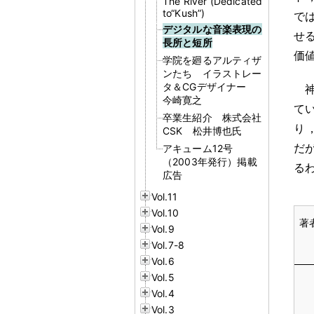
The River (Dedicated
to“Kush”)
で
デジタルな音楽表現の
せ
長所と短所
価
学院を廻るアルティザ
ンたち イラストレー
タ＆CGデザイナー
今崎寛之
て
卒業生紹介 株式会社
り
CSK 松井博也氏
だ
アキューム12号
（2003年発行）掲載
る
広告
Vol.11
Vol.10
Vol.9
Vol.7-8
Vol.6
Vol.5
Vol.4
Vol.3