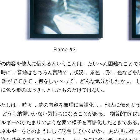
Flame #3
夢の内容を他人に伝えるということは
，
たいへん困難なことで
る時に
，
普通はもちろん言語で
，
状況
，
景色
，
形
，
色などを
，
誰がでてきて
，
何をしゃべって
，
どんな気分がしたか…
。
うに色や形のはっきりとしたものだけではない
。
わたしは
，
時々
，
夢の内容を無理に言語化し
，
他人に伝えよ
，
どうも納得いかない気持ちになることがある
。
物質的では
ネルギーのかたまりのような夢の様子を言語化したときである
エネルギーをどのようにして説明していくのか
。
あの世に行っ
思議な感覚の夢をみたとしても
，
もしそこに色も形もなければ