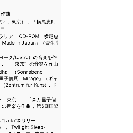
を作曲
デン
，
東京）
，
「横尾忠則
作曲
ラリア
，
CD-ROM「横尾忠
ade in Japan」（資生堂
ーク/U.S.A.）の音楽を作
ラリー
，
東京）の音楽を作曲
ha」（Sonnabend
里子個展 Mirage」（ギャ
ntrum fur Kunst
，
ド
E
，
東京）
，
「森万里子個
）の音楽を作曲
，
第6回国際
tzuki"をリリー
）
，
"Twilight Sleep-