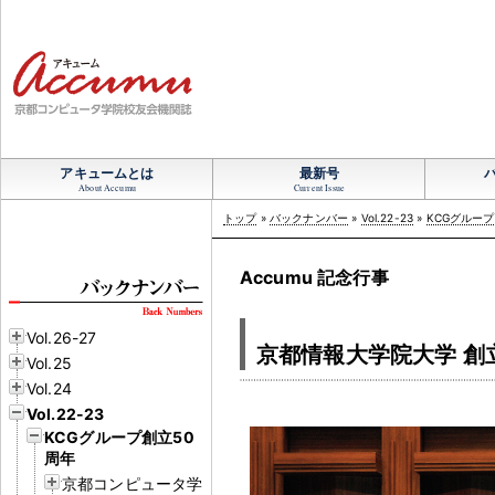
アキュームとは
最新号
About Accumu
Current Issue
トップ
»
バックナンバー
»
Vol.22-23
»
KCGグループ
Accumu 記念行事
Vol.26-27
京都情報大学院大学 創
Vol.25
Vol.24
Vol.22-23
KCGグループ創立50
周年
京都コンピュータ学