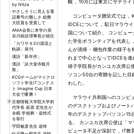
幌
，
10月には東京にサテラ
by Nitza
やさしそうに見える電
コンピュータ贈呈式では
，
話番号の難しさ 総務
大臣賞を受賞して
IDCEについて
，
駐日マラウイ
ANIA会長に本学の長
国について紹介
。
コンピュー
谷川統括理事長が就任
た学生ボランティアを代表し
「カワサキZの源流と
軌跡」発刊
んが清掃
・
梱包作業の様子を
漢詩「新年作」
れまで中心となってIDCEを進
漢詩「詠大覚寺観月
靖子学院長がカンユカ次席公
祭」
ソコン50台の寄贈を記した目
KCGチームがマイクロ
わした
。
ソフト学生ITコンテス
ト Imagine Cup 日本
大会で優勝！
マラウイ共和国へのコンピ
京都情報大学院大学初
のデスクトップおよびノートパ
代学長 萩原 宏先生が
永眠 学校葬・追悼式
年のデスクトップパソコン15
を挙行
る
。
カンユカ次席公使は「マ
宇田敏彦先生 追悼
ピュータ不足が深刻で
，
IT
仙元隆一郎先生 追悼