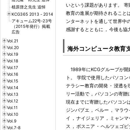
いという課題があります
。
寄
植原啓之先生 追悼
教育の進展が期待されること
KCG365 2013 - 2014
アキューム22号-23号
ンターネットを通して世界中
（2015年発行）掲載
感謝するとともに
，
今後も協
広告
Vol.21
Vol.20
海外コンピュータ教育
Vol.19
Vol.18
Vol.17
1989年にKCGグループが
Vol.16
ト
。
学院で使用したパソコン
Vol.15
テラシー教育の開発
・
浸透を
Vol.14
リー活動で
，
パソコンの寄贈
Vol.13
Vol.12
現在までに寄贈したパソコンは
Vol.11
ジンバブエ
，
ペルー
，
マラウ
Vol.10
イ
，
ナイジェリア
，
ミャンマ
Vol.9
ス
，
ボスニア
・
ヘルツェゴビ
Vol.7-8