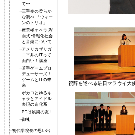
て〜
三重奏の柔らか
な調べ 「ウィー
ンのトリオ」
摩天楼オペラ 彩
雨式 情報化社会
と音楽について
アメリカザリガ
ニ平井のITって
面白い！講座
若手ゲームプロ
デューサーズ！
ゲームとITの未
祝辞を述べる駐日マラウイ大
来
ボカロとゆるキ
ャラとアイドル
表現の進化系
PCは娯楽の友！
御礼
初代学院長の思い出