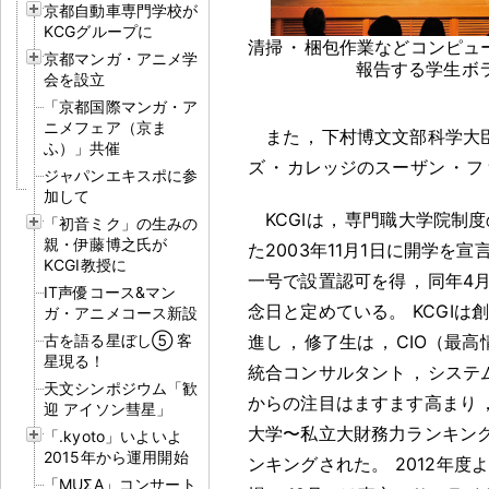
京都自動車専門学校が
KCGグループに
清掃
・
梱包作業などコンピュ
京都マンガ・アニメ学
報告する学生ボ
会を設立
「京都国際マンガ・ア
ニメフェア（京ま
また
，
下村博文文部科学大
ふ）」共催
ズ
・
カレッジのスーザン
・
フ
ジャパンエキスポに参
加して
KCGIは
，
専門職大学院制度
「初音ミク」の生みの
親・伊藤博之氏が
た2003年11月1日に開学を宣
KCGI教授に
一号で設置認可を得
，
同年4
IT声優コース&マン
念日と定めている
。
KCGIは
ガ・アニメコース新設
古を語る星ぼし⑤ 客
進し
，
修了生は
，
CIO（最
星現る！
統合コンサルタント
，
システ
天文シンポジウム「歓
からの注目はますます高まり
迎 アイソン彗星」
大学〜私立大財務力ランキング
「.kyoto」いよいよ
2015年から運用開始
ンキングされた
。
2012年
「MUΣA」コンサート