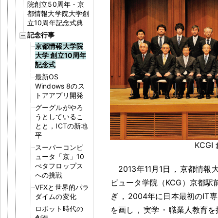
院創立50周年・京
都情報大学院大学創
立10周年記念式典
記念行事
京都情報大学院
大学 創立10周年
記念式
最新OS
Windows 8のス
トアアプリ開発
グーグルがやろ
うとしているこ
とと，ICTの新地
平
KCG
スーパーコンピ
ュータ「京」10
ぺタフロップス
2013年11月1日
，
京都情報大
への挑戦
ピュータ学院（KCG）京都駅
VFXと世界的パラ
ぎ
，
2004年に日本最初のIT
ダイムの変化
ロボット時代の
を画し
，
実学
・
職業人教育を
創造