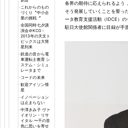
各界の期待に応えられるよう
これからのもの
そう発展していくことを誓っ
づくり〝中小企
業の挑戦〞
ータ教育支援活動（IDCE）
全国同時七夕講
駐日大使館関係者に目録が手
演会＠KCG－
2013年の天文ト
ピックスは大彗
星到来
鉄道の音から電
車運転士教育 シ
ステム・シミュ
レータまで
コードの未来
歓迎アイソン彗
星
イノベーション
は止まらない
中澤きみ子 ヴァ
イオリン・リサ
イタル 〜千の音
色に思いを寄せ