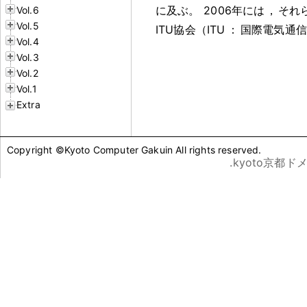
に及ぶ
。
2006年には
，
それ
Vol.6
Vol.5
ITU協会（ITU
：
国際電気通信
Vol.4
Vol.3
Vol.2
Vol.1
Extra
Copyright ©Kyoto Computer Gakuin All rights reserved.
.kyoto京都ド