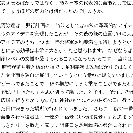
成功させるばかりではなく
，
能を日本の代表的な芸能としで世
ってしまうほどの努力とは何だったのでしょうか
。
観阿弥達は
，
興行計画に
，
当時としては非常に革新的なアイデ
二つのアイデアを実現したことが
，
その後の能の位置づけに大
のアイデアのうち一つは
，
時の将軍足利義満を招待しようとい
ことによる効果は非常に大きかったと思われます
。
なぜならば
国家レベルの支援を受けられることになったからです
。
当時は
，
時勢が落ち着き始めた頃で
，
足利義満は政治ばかりではなく
きた文化面も独自に展開していこうという意欲に燃えていまし
アピールできたことで
，
彼の構想にうまく乗ることができたわ
，
能の「しきたり」を思い切って廃したことです
。
それまで
に広場で行うとか
，
なになに神社のいついつのお祭の日に行う
った日に決まった場所で行われていました
。
さらに
，
能の一
な芸能を行う役者は
，
一座の「宿老（いわば長老）」と決まっ
「しきたり」を敢えて廃し
，
開催日を足利義満の都合に合わせ