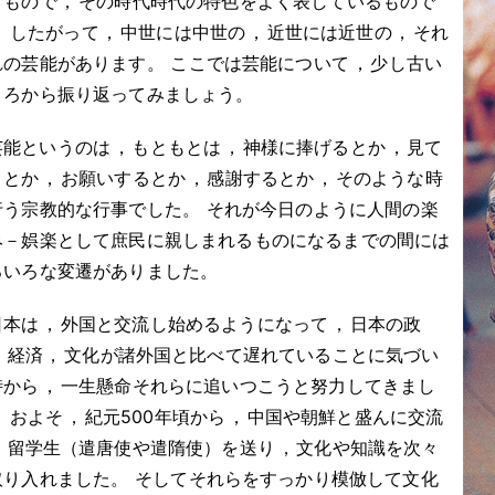
くもので
，
その時代時代の特色をよく表しているもので
。
したがって
，
中世には中世の
，
近世には近世の
，
それ
れの芸能があります
。
ここでは芸能について
，
少し古い
ころから振り返ってみましょう
。
芸能というのは
，
もともとは
，
神様に捧げるとか
，
見て
くとか
，
お願いするとか
，
感謝するとか
，
そのような時
行う宗教的な行事でした
。
それが今日のように人間の楽
み－娯楽として庶民に親しまれるものになるまでの間には
ろいろな変遷がありました
。
日本は
，
外国と交流し始めるようになって
，
日本の政
，
経済
，
文化が諸外国と比べて遅れていることに気づい
時から
，
一生懸命それらに追いつこうと努力してきまし
。
およそ
，
紀元500年頃から
，
中国や朝鮮と盛んに交流
，
留学生（遣唐使や遣隋使）を送り
，
文化や知識を次々
取り入れました
。
そしてそれらをすっかり模倣して文化