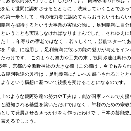
ーである観阿弥が行うことにしたのです
。
観阿弥達の目標は
，
能を広く世間に認知させるとともに
，
洗練していくことであっ
めの第一歩として
，
時の権力者に認めてもらおうというねらい
利義満を招待するという大事業の実現の他に
，
足利義満に自分
るということも実現しなければなりませんでした
，
それゆえに
した上
，
年寄りの宿老ではなく
，
若々しくて
，
芸能スターで
弥を「翁」に起用し
，
足利義満に彼らの能の魅ガが与えるイン
したわけです
。
このような努力や工夫の末
，
観阿弥達は興行
75年
，
京都の今熊野神社の大きな楠（この楠は
，
今でもみら
れる観阿弥達の興行は
，
足利義満にたいへん感心されることと
しようという構想に基づいて後援を受けることになるのです
。
以上のような観阿弥達の努力や工夫は
，
能が国家レベルで支援
りと認知される基盤を築いただけではなく
，
神様のための宗教
楽として発展させるきっかけをも作ったわけで
，
日本の芸能史
と言えるでしょう
。