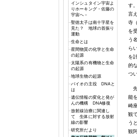
インシュタイン宇宙よ
す
りホーキング・佐藤の
言
宇宙へ－
寺
聖徳太子は南十字星を
見た？ 地球の首振り
を
運動
う
生命とは
ら
星間物質の化学と生命
の起源
を
太陽系の有機物と生命
的
の起源
つ
地球生物の起源
バイオの主役 DNAと
は
能
遺伝情報の変化と発が
んの機構 DNA修復
崎
放射線治療に関連し
観
て 生体に対する放射
線の影響
う
研究所だより
観