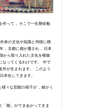
を作って
，
そこで一生懸命勉
の外来の文化や知識と同様に模
4年
，
京都に都が遷され
，
日本
国から取り入れた文化を模倣
になってくるわけです
。
中で
名作が生まれます
。
このよう
も日本化してきます
。
た様々な芸能の様子が
，
細かく
と「能」ができあがってきま