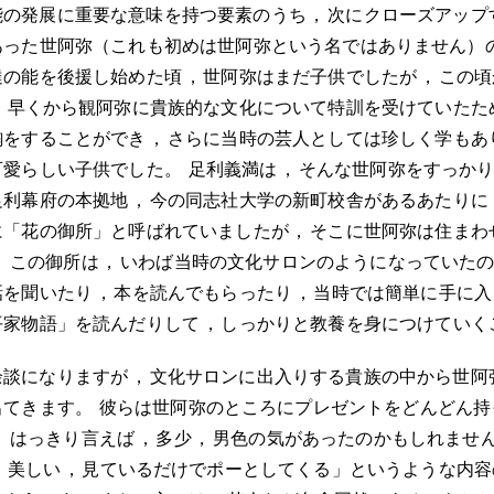
能の発展に重要な意味を持つ要素のうち
，
次にクローズアップ
あった世阿弥（これも初めは世阿弥という名ではありません）
達の能を後援し始めた頃
，
世阿弥はまだ子供でしたが
，
この頃
，
早くから観阿弥に貴族的な文化について特訓を受けていたた
鞠をすることができ
，
さらに当時の芸人としては珍しく学もあ
可愛らしい子供でした
。
足利義満は
，
そんな世阿弥をすっか
足利幕府の本拠地
，
今の同志社大学の新町校舎があるあたりに
に「花の御所」と呼ばれていましたが
，
そこに世阿弥は住まわ
。
この御所は
，
いわば当時の文化サロンのようになっていた
話を聞いたり
，
本を読んでもらったり
，
当時では簡単に手に入
平家物語」を読んだりして
，
しっかりと教養を身につけていく
余談になりますが
，
文化サロンに出入りする貴族の中から世阿
出てきます
。
彼らは世阿弥のところにプレゼントをどんどん持
。
はっきり言えば
，
多少
，
男色の気があったのかもしれませ
，
美しい
，
見ているだけでポーとしてくる」というような内容