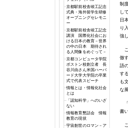
制
京都駅前校舎竣工記念
し
式典・海外留学生研修
オープニングセレモニ
日
ー
り
京都駅前校舎竣工記念
講演 国際化社会にお
強
ける日本の教育－世界
の中の日本 期待され
る人間像をめぐって－
倣
京都コンピュータ学院
ボストン校創立者 長
語
谷川由さん米国ハーバ
す
ード大学大学院の卒業
式で代表スピーチ
も
情報とは・情報化社会
な
とは
「認知科学」へのいざ
ない
書
情報教育懇話会 情報
教育の現状
宇宙創世のロマン－ア