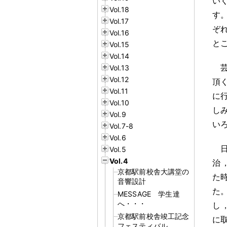
い
Vol.18
す
Vol.17
ぞ
Vol.16
と
Vol.15
Vol.14
Vol.13
Vol.12
頂
Vol.11
に
Vol.10
し
Vol.9
い
Vol.7-8
Vol.6
Vol.5
Vol.4
治
京都駅前校舎大講堂の
た
音響設計
た
MESSAGE 学生達
へ・・・
し
京都駅前校舎竣工記念
に
フェスティバル