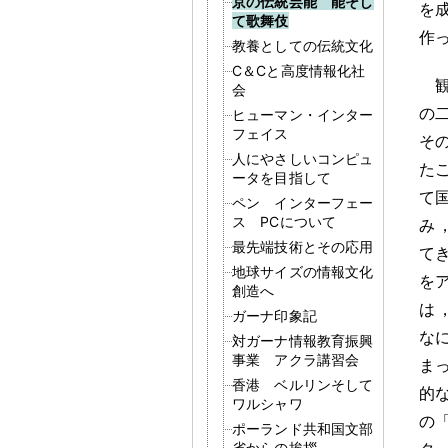
京の伝統芸能 能そし
を
て歌舞伎
作
教養としての伝統文化
C＆Cと高度情報化社
会
の
ヒューマン・インター
フェイス
そ
人にやさしいコンピュ
た
ータを目指して
て
ペン インターフェー
ス PCについて
み
最先端技術とその応用
て
地球サイズの情報文化
を
創造へ
は
ガーナ印象記
な
対ガーナ情報教育振興
事業 アクラ講習会
ま
香港 ベルリンそして
的
ワルシャワ
の
ポーランド共和国文部
省からの挨拶