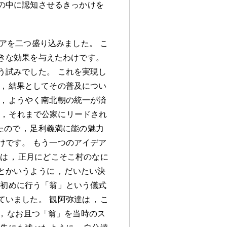
の中に認知させるきっかけを
アを二つ盛り込みました
。
こ
きな効果を与えたわけです
。
う試みでした
。
これを実現し
，
結果としてその普及につい
，
ようやく南北朝の統一が済
，
それまで公家にリードされ
たので
，
足利義満に能の魅力
けです
。
もう一つのアイデア
能は
，
正月にどこそこ村のなに
とかいうように
，
だいたい決
番初めに行う「翁」という儀式
ていました
。
観阿弥達は
，
こ
，
なお且つ「翁」を当時のス