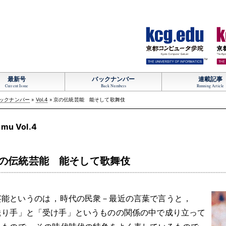
TM
最新号
バックナンバー
連載記事
Current Issue
Back Numbers
Running Article
ックナンバー
»
Vol.4
» 京の伝統芸能 能そして歌舞伎
mu Vol.4
の伝統芸能 能そして歌舞伎
芸能というのは
，
時代の民衆－最近の言葉で言うと
，
送り手」と「受け手」というものの関係の中で成り立って