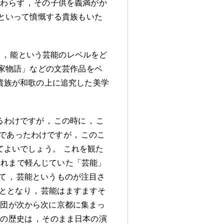
かわらず
，
その子供を義満がか
といって憤慨する貴族もいた
き
，
能という芸能のレベルをど
家物語」などの文芸作品をベ
貴族が和歌の上に追究した美学
るわけですが
，
この時に
，
こ
であったわけですが
，
このこ
てよいでしょう
。
これを観た
それまで軽んじていた「芸能」
て
，
芸能というものが注目さ
ととなり
，
芸能はますますそ
劇団が次から次に京都に集まっ
能の歴史は
，
そのまま日本の演