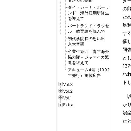
タ
タイ・ガーナ・ポーラ
の
ンド 海外短期研修生
た
を迎えて
足
バートランド・ラッセ
ル 教育論を読んで
す
初代学院長の思い出
催
京大音研
阿
卒業生紹介 青年海外
協力隊－ジャマイカ派
と
遣を終えて
13
アキューム4号（1992
わ
年発行）掲載広告
ド
Vol.3
Vol.2
Vol.1
か
Extra
娯
た