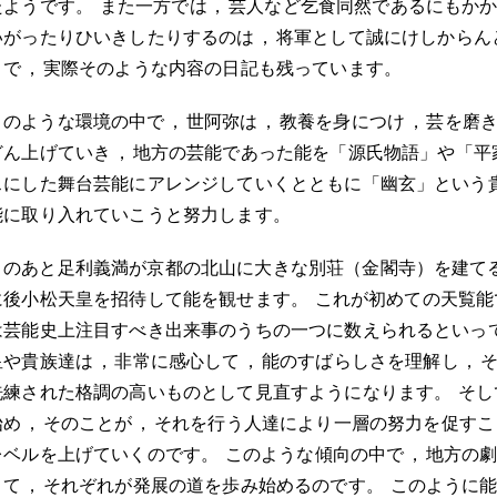
たようです
。
また一方では
，
芸人など乞食同然であるにもか
いがったりひいきしたりするのは
，
将軍として誠にけしからん
うで
，
実際そのような内容の日記も残っています
。
このような環境の中で
，
世阿弥は
，
教養を身につけ
，
芸を磨
どん上げていき
，
地方の芸能であった能を「源氏物語」や「平
スにした舞台芸能にアレンジしていくとともに「幽玄」という
能に取り入れていこうと努力します
。
このあと足利義満が京都の北山に大きな別荘（金閣寺）を建て
に後小松天皇を招待して能を観せます
。
これが初めての天覧能
は芸能史上注目すべき出来事のうちの一つに数えられるといっ
皇や貴族達は
，
非常に感心して
，
能のすばらしさを理解し
，
洗練された格調の高いものとして見直すようになります
。
そし
始め
，
そのことが
，
それを行う人達により一層の努力を促すこ
レベルを上げていくのです
。
このような傾向の中で
，
地方の
きて
，
それぞれが発展の道を歩み始めるのです
。
このように