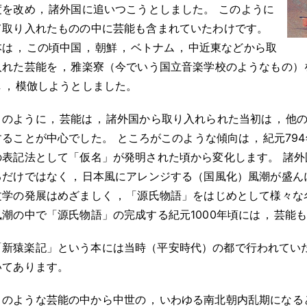
度を改め
，
諸外国に追いつこうとしました
。
このように
て取り入れたものの中に芸能も含まれていたわけです
。
本は
，
この頃中国
，
朝鮮
，
ベトナム
，
中近東などから取
入れた芸能を
，
雅楽寮（今でいう国立音楽学校のようなもの）
し
，
模倣しようとしました
。
このように
，
芸能は
，
諸外国から取り入れられた当初は
，
他
することが中心でした
。
ところがこのような傾向は
，
紀元79
の表記法として「仮名」が発明された頃から変化します
。
諸外
るだけではなく
，
日本風にアレンジする（国風化）風潮が盛ん
文学の発展はめざましく
，
「源氏物語」をはじめとして様々な
風潮の中で「源氏物語」の完成する紀元1000年頃には
，
芸能
「新猿楽記」という本には当時（平安時代）の都で行われてい
いてあります
。
このような芸能の中から中世の
，
いわゆる南北朝内乱期になる