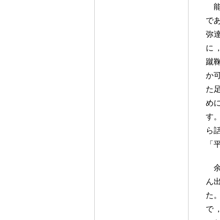
で
弥
に
蹴
か
た
め
す
ら
「
ん
た
で