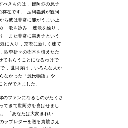
すべきものは
，
観阿弥の息子
の存在です
。
足利義満が観阿
から彼は非常に能がうまい上
め
，
歌を詠み
，
連歌を繰り
，
り
，
また非常に美男子という
り気に入り
，
京都に新しく建て
，
四季折々の樹木を植えたた
せてもらうことになるわけで
ので
，
世阿弥は
，
いろんな人か
らなかった「源氏物語」や
ことができました
。
弥のファンになるものがたくさ
ってきて世阿弥を喜ばせまし
ん
。
「あなたは大変きれい
のラブレターを送る貴族さえ