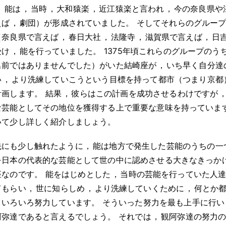
。
能は
，
当時
，
大和猿楽
，
近江猿楽と言われ
，
今の奈良県や
えば
，
劇団）が形成されていました
。
そしてそれらのグルー
（奈良県で言えば
，
春日大社
，
法隆寺
，
滋賀県で言えば
，
日
受け
，
能を行っていました
。
1375年頃これらのグループのう
名前ではありませんでした）がいた結崎座が
，
いち早く自分達
い
，
より洗練していこうという目標を持って都市（つまり京都
計画します
。
結果
，
彼らはこの計画を成功させるわけですが
な芸能としてその地位を獲得する上で重要な意味を持っていま
いて少し詳しく紹介しましょう
。
先にも少し触れたように
，
能は地方で発生した芸能のうちの一
を日本の代表的な芸能として世の中に認めさせる大きなきっか
座なのです
。
能をはじめとした
，
当時の芸能を行っていた人
てもらい
，
世に知らしめ
，
より洗練していくために
，
何とか
といろいろ努力しています
。
そういった努力を最も上手に行い
阿弥達であると言えるでしょう
。
それでは
，
観阿弥達の努力