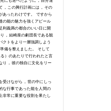
先にも述べたように
，
自分達
て
，
この興行計画には
，
その
があったわけです
。
ですから
達の能の魅力を強くアピール
足利義満の都合のいい日に開
あり
，
結崎座の劇団長である観
パクトをより一層強調しよう
の準備を整えました
。
そして
れる）のあたりで行われたと言
なり
，
彼の独自に文化をリー
を受けながら
，
世の中にしっ
的な行事であった能を人間の
上非常に重要な役割を果たし