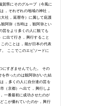
滋賀県にそのグループ（今風に
プは
，
それぞれの地域の神社
，
吉大社
，
延暦寺）に属して庇護
ち観阿弥（当時は
，
観阿弥とい
の芸をより多くの人に観ても
）に出て行き
，
興行すること
，
このことは
，
能が日本の代表
す
。
ここでこのエピソードに
つにすぎませんでした
。
その
けを作ったのは観阿弥がいた結
達は
，
多くの人に自分達の芸を
都市（京都）へ出て
，
興行しよ
，
一番最初に成功させたのが
のどこが優れていたのか
，
興行