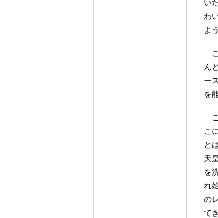
い
わ
よ
ん
ー
を
こ
と
天
を
れ
の
て