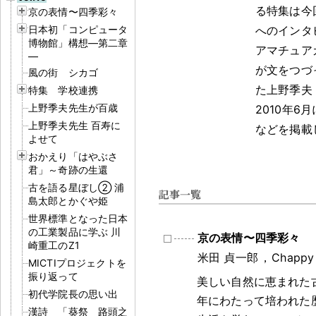
る特集は今
京の表情〜四季彩々
日本初「コンピュータ
へのインタ
博物館」構想―第二章
アマチュア
―
が文をつづ
風の街 シカゴ
た上野季夫
特集 学校連携
上野季夫先生が百歳
2010年
上野季夫先生 百寿に
などを掲載
よせて
おかえり「はやぶさ
君」～奇跡の生還
古を語る星ぼし② 浦
島太郎とかぐや姫
世界標準となった日本
の工業製品に学ぶ 川
京の表情〜四季彩々
崎重工のZ1
米田 貞一郎
，
Chappy
MICTIプロジェクトを
振り返って
美しい自然に恵まれた
初代学院長の思い出
年にわたって培われた
漢詩 「葵祭 路頭之