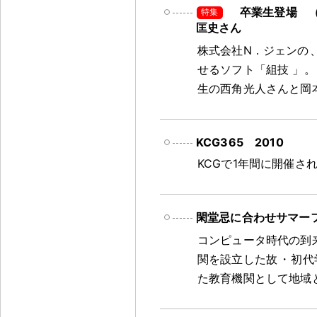
卒業生登場 （
匡史さん
株式会社N．ジェンの
せるソフト「組技 」
。
生の西角光人さんと岡
KCG365 2010
KCGで1年間に開催さ
閑堂忌に合わせサマーフ
コンピュータ時代の到
関を設立した故
・
初代
た教育機関として地域