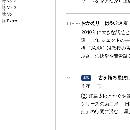
ソードを交えながら上
Vol.3
Vol.2
Vol.1
Extra
おかえり「はやぶさ君
2010年に大きな話題
還
。
プロジェクトの主
構（JAXA）准教授の
ぶさ」の快挙や苦労話
古を語る星ぼ
作花 一志
② 浦島太郎とかぐや
シリーズの第二弾
。
日
姫」の行間に潜む
，
星