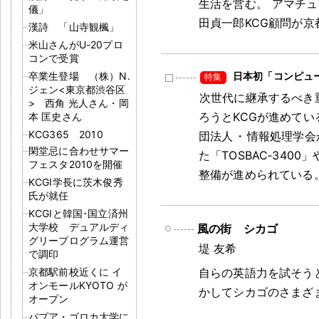
生活を営む
。
アマチュ
儀」
田貞一郎KCG顧問が
漢詩 「山寺観楓」
米山さんがU-20プロ
コンで受賞
卒業生登場 （株）N.
日本初「コンピュ
ジェン<東京都渋谷区
次世代に継承するべき
> 西角 光人さん・岡
ろうとKCGが進めて
本 匡史さん
KCG365 2010
団法人
・
情報処理学会
閑堂忌に合わせサマー
た「TOSBAC‐3400
フェスタ2010を開催
整備が進められている
KCGI学長に茨木俊秀
氏が就任
KCGIと韓国･国立済州
大学校 デュアルディ
風の街 シカゴ
グリープログラム運営
堤 友希
で調印
京都駅前校近くに イ
自らの英語力を試そう
オンモールKYOTO が
かしてシカゴのさまざ
オープン
パプア・ゴロカ大学に