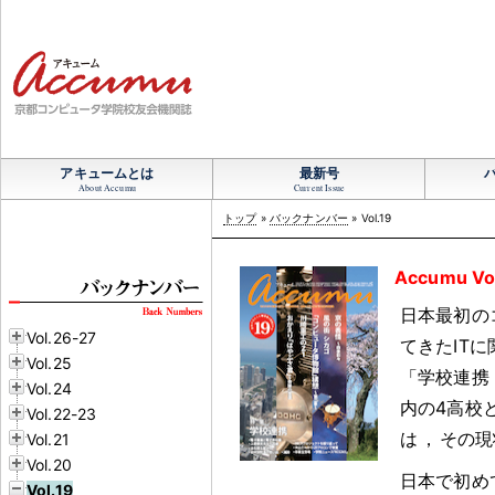
アキュームとは
最新号
About Accumu
Current Issue
トップ
»
バックナンバー
» Vol.19
Accumu Vo
日本最初の
Vol.26-27
てきたIT
Vol.25
「学校連携
Vol.24
内の4高校
Vol.22-23
は
，
その現
Vol.21
Vol.20
日本で初め
Vol.19