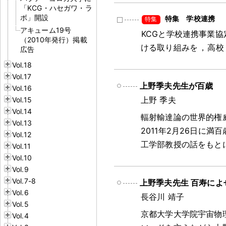
「KCG・ハセガワ・ラ
ボ」開設
特集 学校連携
アキューム19号
KCGと学校連携事業
（2010年発行）掲載
ける取り組みを
，
高校
広告
Vol.18
Vol.17
上野季夫先生が百歳
Vol.16
上野 季夫
Vol.15
Vol.14
輻射輸達論の世界的権
Vol.13
2011年2月26日に満
Vol.12
工学部教授の話をもと
Vol.11
Vol.10
Vol.9
Vol.7-8
上野季夫先生 百寿によ
Vol.6
長谷川 靖子
Vol.5
京都大学大学院宇宙物
Vol.4