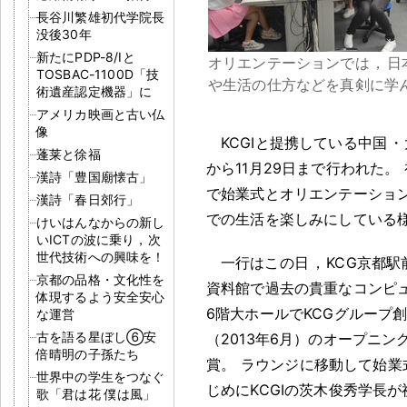
長谷川繁雄初代学院長
没後30年
新たにPDP-8/Iと
オリエンテーションでは
，
日
TOSBAC-1100D「技
や生活の仕方などを真剣に学
術遺産認定機器」に
アメリカ映画と古い仏
像
KCGIと提携している中国
・
蓬莱と徐福
から11月29日まで行われた
。
漢詩「豊国廟懐古」
で始業式とオリエンテーショ
漢詩「春日郊行」
での生活を楽しみにしている
けいはんなからの新し
いICTの波に乗り，次
世代技術への興味を！
一行はこの日
，
KCG京都駅
京都の品格・文化性を
資料館で過去の貴重なコンピ
体現するよう安全安心
6階大ホールでKCGグループ創
な運営
古を語る星ぼし⑥安
（2013年6月）のオープニン
倍晴明の子孫たち
賞
。
ラウンジに移動して始業
世界中の学生をつなぐ
じめにKCGIの茨木俊秀学長
歌「君は花 僕は風」