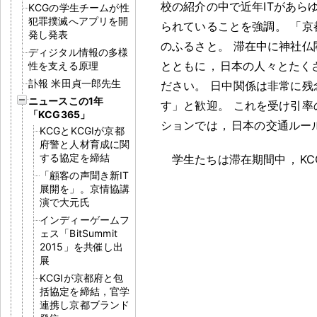
校の紹介の中で近年ITがあら
KCGの学生チームが性
犯罪撲滅へアプリを開
られていることを強調
。
「京
発し発表
のふるさと
。
滞在中に神社仏
ディジタル情報の多様
とともに
，
日本の人々とたく
性を支える原理
訃報 米田貞一郎先生
ださい
。
日中関係は非常に残
ニュースこの1年
す」と歓迎
。
これを受け引率
「KCG365」
ションでは
，
日本の交通ルー
KCGとKCGIが京都
府警と人材育成に関
する協定を締結
学生たちは滞在期間中
，
K
「顧客の声聞き新IT
展開を」。京情協講
演で大元氏
インディーゲームフ
ェス「BitSummit
2015」を共催し出
展
KCGIが京都府と包
括協定を締結，官学
連携し京都ブランド