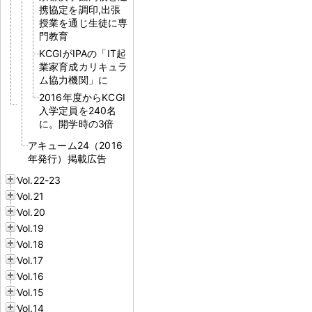
携協定を調印,出張
授業を通じ生徒に専
門教育
KCGIがIPAの「IT起
業家育成カリキュラ
ム協力機関」に
2016年度からKCGI
入学定員を240名
に。開学時の3倍
アキューム24（2016
年発行）掲載広告
Vol.22-23
Vol.21
Vol.20
Vol.19
Vol.18
Vol.17
Vol.16
Vol.15
Vol.14