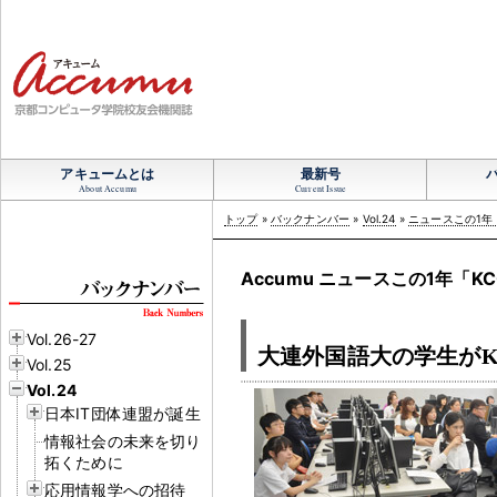
アキュームとは
最新号
About Accumu
Current Issue
トップ
»
バックナンバー
»
Vol.24
»
ニュースこの1年「
Accumu ニュースこの1年「KC
Vol.26-27
大連外国語大の学生がK
Vol.25
Vol.24
日本IT団体連盟が誕生
情報社会の未来を切り
拓くために
応用情報学への招待