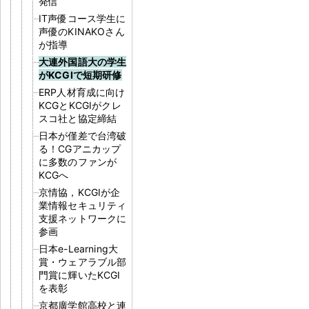
発信
IT声優コース学生に
声優のKINAKOさん
が指導
大連外国語大の学生
がKCGIで短期研修
ERP人材育成に向け
KCGとKCGIがクレ
スコ社と協定締結
日本が僅差で台湾破
る！CGアニカップ
に多数のファンが
KCGへ
京情協，KCGIが企
業情報セキュリティ
支援ネットワークに
参画
日本e-Learning大
賞・ウェアラブル部
門賞に輝いたKCGI
を表彰
京都廣学館高校と連