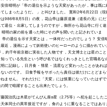
る安倍晴明が「帝の退位を示ような天変があったが
，
事は既に
ってしまったようだ
。
」と叫びました
。
寛和2年6月22日（現
は986年8月5日）の夜
，
花山帝は藤原道兼（道長の兄）にだ
れて退位
・
出家してしまうのですが
，
御所から花山寺に行く途
，
晴明の家の前を通った時にその声を聞いたと記されていま
。
帝の退位を示す天変とは
，
一体何だったのでしょう
？
安倍
は最近
，
漫画によって妖術使いのヒーローのように描かれてい
が
，
約千年前京都に実在した人物です
，
天文博士とは星のこと
く知っている先生という呼び名ではなくれっきとした官職名な
克明に記録し
，
日月食
・
彗星
・
流星など変わったことがあれ
らないのです
。
日食予報をサボったら責任は彼だけにとどまら
かねません
。
それだけに「天変」には慎重になっていたはずで
族の間で暗躍することも出来たでしょう
。
斎藤国治氏は木星がてんびん座α星（2.75等）へ犯を起こした
は天体同士の異常接近ですが
，
食のように重なることではあり