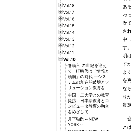
Vol.18
あ
Vol.17
わ
Vol.16
歴で
Vol.15
さ
Vol.14
中
Vol.13
Vol.12
す
Vol.11
明
Vol.10
す
巻頭言 21世紀を迎え
て･･IT時代は「情報と
よ
頭脳」の時代 ―シス
を
テムの創造的破壊とソ
リューション教育を―
な
中国，二大学との教育
り
提携 日本語教育とコ
貴
ンピュータ教育の融合
をめざして
月下独酌～NEW
YORK～
と