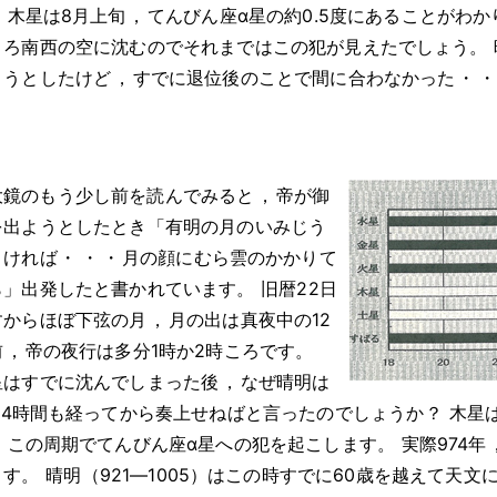
，
木星は8月上旬
，
てんびん座α星の約0.5度にあることがわか
ころ南西の空に沈むのでそれまではこの犯が見えたでしょう
。
ようとしたけど
，
すでに退位後のことで間に合わなかった
・
・
？
大鏡のもう少し前を読んでみると
，
帝が御
を出ようとしたとき「有明の月のいみじう
りければ
・
・
・
月の顔にむら雲のかかりて
ら」出発したと書かれています
。
旧暦22日
すからほぼ下弦の月
，
月の出は真夜中の12
前
，
帝の夜行は多分1時か2時ころです
。
星はすでに沈んでしまった後
，
なぜ晴明は
4時間も経ってから奏上せねばと言ったのでしょうか
？
木星
，
この周期でてんびん座α星への犯を起こします
。
実際974年
ます
。
晴明（921―1005）はこの時すでに60歳を越えて天