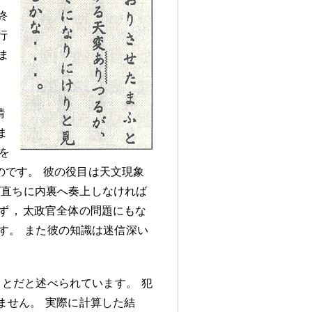
終
行
ま
晴
ま
を
のです
。
彼の役目は天文現象
ば直ちに内裏へ奏上しなければ
ず
，
太政官全体の問題にもな
す
。
また彼の知識は迷信深い
ことだと述べられています
。
犯
ません
。
実際に計算した結