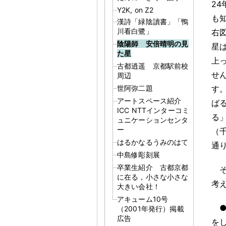
2
Y2K, on Z2
も
漢詩「緑陰讀書」「鴨
川看白鷺」
右
陰陽師 安倍晴明の見
星
た星
上
古都逍遥 京都駅前校
せ
周辺
世阿弥二題
す
アートスペース紹介
ば
ICC NTTインターコミ
る
ュニケーションセンタ
ー
（
はるかなるうみのはて
通
中島修彫刻展
卒業生紹介 古都京都
に在る，小さな小さな
考
大きい会社！
アキューム10号
（2001年発行）掲載
広告
を