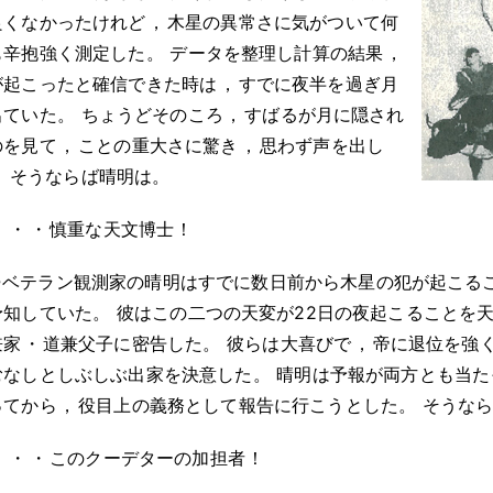
良くなかったけれど
，
木星の異常さに気がついて何
も辛抱強く測定した
。
データを整理し計算の結果
，
が起こったと確信できた時は
，
すでに夜半を過ぎ月
出ていた
。
ちょうどそのころ
，
すばるが月に隠され
のを見て
，
ことの重大さに驚き
，
思わず声を出し
。
そうならば晴明は
。
・
・
・
慎重な天文博士
！
●ベテラン観測家の晴明はすでに数日前から木星の犯が起こる
予知していた
。
彼はこの二つの天変が22日の夜起こることを
兼家
・
道兼父子に密告した
。
彼らは大喜びで
，
帝に退位を強
むなしとしぶしぶ出家を決意した
。
晴明は予報が両方とも当た
ってから
，
役目上の義務として報告に行こうとした
。
そうな
・
・
・
このクーデターの加担者
！