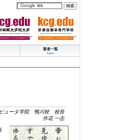
TM
TM
著者一覧
Author
ピュータ学院 鴨川校 校長
作花 一志
有
で