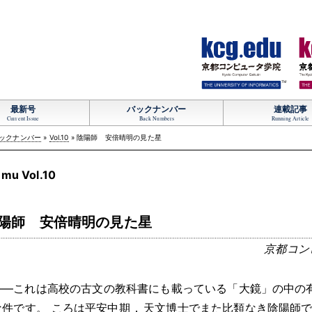
TM
最新号
バックナンバー
連載記事
Current Issue
Back Numbers
Running Article
ックナンバー
»
Vol.10
» 陰陽師 安倍晴明の見た星
mu Vol.10
陽師 安倍晴明の見た星
京都コン
――これは高校の古文の教科書にも載っている「大鏡」の中の
な件です
。
ころは平安中期
，
天文博士でまた比類なき陰陽師