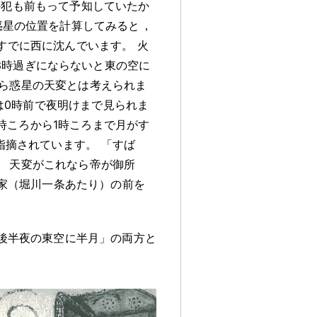
の犯も前もって予知していたか
惑星の位置を計算してみると
，
すでに西に沈んでいます
。
火
3時過ぎにならないと東の空に
ら惑星の天変とは考えられま
は0時前で夜明けまで見られま
時ころから1時ころまで月がす
指摘されています
。
「すば
。
天変がこれなら帝が御所
家（堀川一条あたり）の前を
後半夜の東空に半月」の両方と