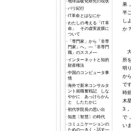
地球温暖化研究の現状
果
バリ紀行
半
IT革命とはなにか
し
わたしの考える「IT革
命」 その虚実皮膜に
か
ついて
「専門家」から「非専
門家」へ。―「非専門
職」のススメ―
所
インターネットと知的
財産権法
明
中国のコンピュータ事
か
情
で
海外で新米コンサルタ
ント就職奮戦記 しな
時
やかに あっけらかん
木
と したたかに
3
，
初代学院長の思い出
知恵〔智慧〕の時代
で
コミュニケーションの
い
ための―きく・話す―