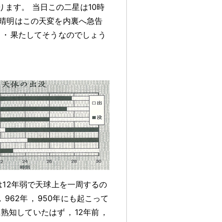
ります
。
当日この二星は10時
晴明はこの天変を内裏へ急告
・
果たしてそうなのでしょう
は12年弱で天球上を一周するの
，
962年
，
950年にも起こって
文に熟知していたはず
，
12年前
，