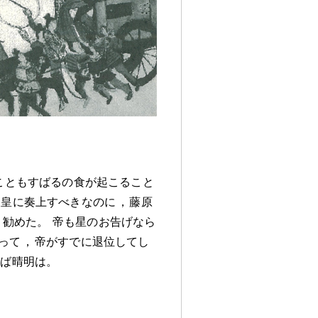
こともすばるの食が起こること
天皇に奏上すべきなのに
，
藤原
く勧めた
。
帝も星のお告げなら
って
，
帝がすでに退位してし
らば晴明は
。