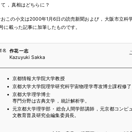
さて
，
真相はどちらに
？
なおこの小文は2000年1月6日の読売新聞および
，
大阪市立科
月号に載った記事に加筆したものです
。
作花 一志
Kazuyuki Sakka
京都情報大学院大学教授
京都大学大学院理学研究科宇宙物理学専攻博士課程修了
京都大学理学博士
専門分野は古典文学
，
統計解析学
。
元京都大学理学部
・
総合人間学部講師
，
元京都コンピ
文教育普及研究会編集委員長
。