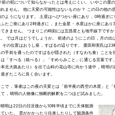
4年前の犯について知らなかったとは考えにくい
。
いやこの度
知れません
。
他に天変の可能性はないものか
？
この日の他の
図のようになります
。
土星はへびつかい座にあり
，
0時過ぎに
はふたご座にあり2時過ぎに
，
また金星
・
水星はかに座にあり
ってきません
。
つまりこの時刻には五惑星とも地平線下ですか
ん
。
では月はどうでしょうか
。
前述のようにこの日
，
月の出
。
その位置はおうし座
，
すばるの辺りです
。
栗田和実氏は23
るの手前を通ったのですばるが隠された（すなわち食）ことを
」は「すべる（統べる）」「すめらみこと」に通じる言葉です
千本北大路あたり）を出て山科の花山寺に向かう途中
，
晴明の
り過ぎたころに良く合います
。
そこで
，
筆者はこの夜の天変とは「前半夜の西空の木星」と「
えて
，
晴明の人物像に独断的解釈を二つほど試みました
。
●晴明は22日の日没後から10時半頃までに天体観測
していた
。
雲がかかったり往来したりして観測条件