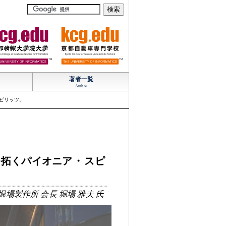
TM
TM
著者一覧
Author
ピリッツ」
を拓くパイオニア
・
スピ
場製作所 会長 堀場 雅夫 氏