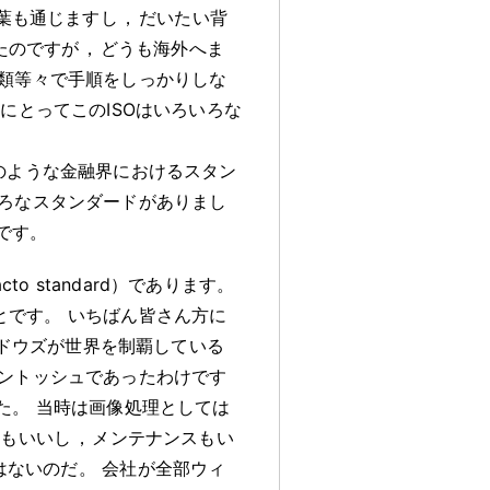
葉も通じますし
，
だいたい背
たのですが
，
どうも海外へま
類等々で手順をしっかりしな
にとってこのISOはいろいろな
制のような金融界におけるスタン
ろなスタンダードがありまし
です
。
o standard）であります
。
とです
。
いちばん皆さん方に
ドウズが世界を制覇している
ントッシュであったわけです
た
。
当時は画像処理としては
能もいいし
，
メンテナンスもい
はないのだ
。
会社が全部ウィ