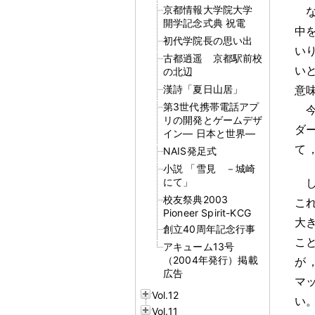
京都情報大学院大学
開学記念式典 祝電
中
初代学院長の思い出
い
古都逍遥 京都駅前校
い
の北辺
漢詩「夏日山居」
意
第3世代携帯電話アプ
リの開発とゲームデザ
ダ
イン― 日本と世界―
て
NAIS発足式
小説 「雪見 －城崎
にて」
校友祭典2003
こ
Pioneer Spirit-KCG
大
創立40周年記念行事
こ
アキューム13号
（2004年発行）掲載
が
広告
マ
Vol.12
い
Vol.11