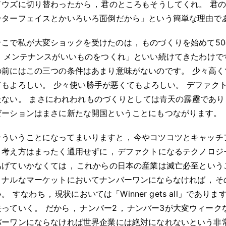
ドウズに切り替わったから
，
君のところもそうしてくれ
。
君
ンターフェイスとかいろいろ面倒だから」という簡単な理由で
そこで私が大変ショックを受けたのは
，
ものづくりを始めて50
，
メンテナンスがいいものをつくれ」といい続けてきたわけで
の前にはこの三つの条件はあまり意味がないのです
。
少々高く
てもよろしい
。
少々使い勝手が悪くてもよろしい
。
デファク
たない
。
まさにわれわれものづくりとしては青天の霹靂であり
ゼーションはまさに新たな開国ということにもつながります
。
そういうことになってまいりますと
，
今やコツコツとキャッチ
う考え方はまったく通用せずに
，
デファクトになるテクノロジ
あげていかなくては
，
これからの日本の産業は滅亡必至という
ョナルなマーケットにおいてナンバーワンにならなければ
，
そ
い
。
すなわち
，
現状においては「Winner gets all」でありま
去っていく
。
だから
，
ナンバー2
，
ナンバー3が大変ウィーク
バーワンにならなければ世界企業には絶対になれないという非