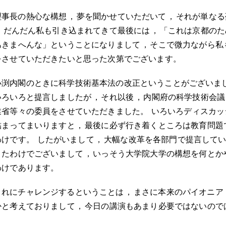
理事長の熱心な構想
，
夢を聞かせていただいて
，
それが単なる
，
だんだん私も引き込まれてきて最後には
，
「これは京都のた
あきまへんな」ということになりまして
，
そこで微力ながら私
をさせていただきたいと思った次第でございます
。
小渕内閣のときに科学技術基本法の改正ということがございま
いろいろと提言しましたが
，
それ以後
，
内閣府の科学技術会議
業省等々の委員をさせていただきました
。
いろいろディスカッ
詰まってまいりますと
，
最後に必ず行き着くところは教育問題
わけです
。
したがいまして
，
大幅な改革を各部門で提言して
きたわけでございまして
，
いっそう大学院大学の構想を何とか
わけであります
。
これにチャレンジするということは
，
まさに本来のパイオニア
かと考えておりまして
，
今日の講演もあまり必要ではないので
。