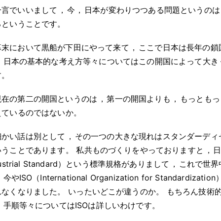
一言でいいまして
，
今
，
日本が変わりつつある問題というのは
るということです
。
幕末において黒船が下田にやって来て
，
ここで日本は長年の鎖
，
日本の基本的な考え方等々についてはこの開国によって大き
す
。
現在の第二の開国というのは
，
第一の開国よりも
，
もっともっ
えているのではないか
。
細かい話は別として
，
その一つの大きな現れはスタンダーディ
いうことであります
。
私共ものづくりをやっておりますと
，
日
dustrial Standard）という標準規格がありまして
，
これで世界
，
今やISO（International Organization for Standar
れなくなりました
。
いったいどこが違うのか
。
もちろん技術
，
手順等々についてはISOは詳しいわけです
。