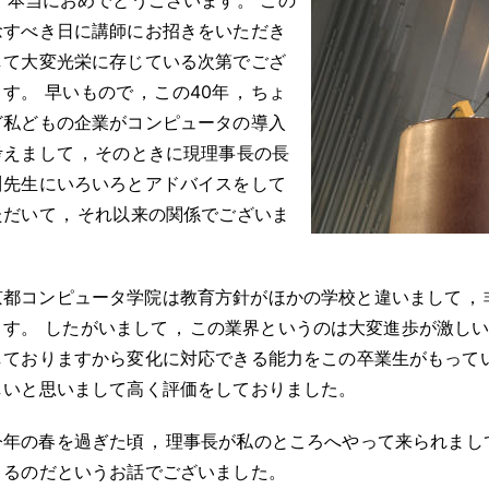
念すべき日に講師にお招きをいただき
して大変光栄に存じている次第でござ
ます
。
早いもので
，
この40年
，
ちょ
ど私どもの企業がコンピュータの導入
考えまして
，
そのときに現理事長の長
川先生にいろいろとアドバイスをして
ただいて
，
それ以来の関係でございま
。
京都コンピュータ学院は教育方針がほかの学校と違いまして
，
ます
。
したがいまして
，
この業界というのは大変進歩が激し
しておりますから変化に対応できる能力をこの卒業生がもって
しいと思いまして高く評価をしておりました
。
今年の春を過ぎた頃
，
理事長が私のところへやって来られまし
くるのだというお話でございました
。