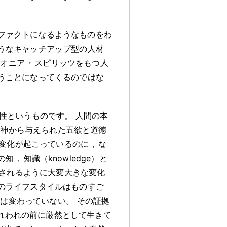
ファクトになるようなものをわ
うなキャッチアップ型の人材
イオニア
・
スピリッツをもつ人
うことになってくるのではな
性というものです
。
人間の本
神から与えられた五欲と道徳
変化が起こっているのに
，
な
の知
，
知識（knowledge）と
されるように大変大きな変化
のライフスタイルはものすご
のは変わっていない
。
その証拠
れわれの前に厳然として生きて