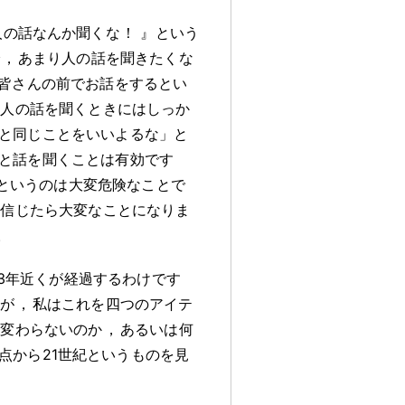
人の話なんか聞くな
！
』という
で
，
あまり人の話を聞きたくな
皆さんの前でお話をするとい
り人の話を聞くときにはしっか
と同じことをいいよるな」と
と話を聞くことは有効です
というのは大変危険なことで
を信じたら大変なことになりま
。
3年近くが経過するわけです
すが
，
私はこれを四つのアイテ
は変わらないのか
，
あるいは何
点から21世紀というものを見