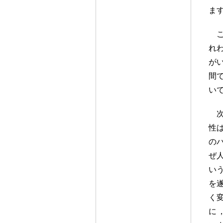
ま
れ
が
間
い
性
の
ぜ
い
を
く
に