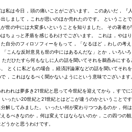
実は私は今日
，
頭の痛いことがございます
。
このあいだ
，
『
を出しまして
，
これが思いのほか売れたのです
。
ということ
人が世の中には大変多いということを知りました
。
その著者が
のはちょっと矛盾を感じるわけでございます
。
これは
，
やは
した自分のフィロソフィーをもって
，
「なるほど
，
わしの考え
，
「こんな反対意見も世の中にはあるんだな」とか
，
いろいろ
，
ただひたすら何もなしに人の話を聞いてそれを鵜呑みにする
る
。
とくに私どもの場合
，
経済評論家などの話を聞いてそれ
ので
，
これはなるべく聞かないようにという意味でございます
われわれは夢多き21世紀と思って今世紀を迎えてから
，
すでに
，
いったい20世紀と21世紀とはどこが違うのかということで
に分解してみました
。
いったい何が変わりつつあるのか
，
何
変えるべきなのか
，
何は変えてはならないのか
，
この四つの観
はどうかと思うわけです
。