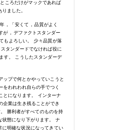
のところだけがマックであれば
ありました
。
年
，
「安くて
，
品質がよく
すが
，
デファクトスタンダー
てもよろしい
。
少々品質が落
トスタンダードでなければ役に
ます
。
こうしたスタンダーデ
アップで何とかやっていこうと
ーをわれわれ自らの手でつく
ことになります
。
インターナ
の企業は生き残ることができ
す
。
勝利者がすべてのものを持
な状態になり下がります
。
ナ
常に明確な状況になってきてい