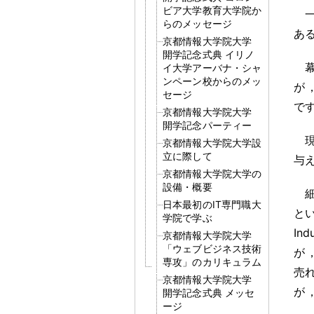
ビア大学教育大学院か
らのメッセージ
あ
京都情報大学院大学
開学記念式典 イリノ
イ大学アーバナ・シャ
ンペーン校からのメッ
が
セージ
で
京都情報大学院大学
開学記念パーティー
京都情報大学院大学設
立に際して
与
京都情報大学院大学の
設備・概要
日本最初のIT専門職大
と
学院で学ぶ
In
京都情報大学院大学
「ウェブビジネス技術
が
専攻」のカリキュラム
売
京都情報大学院大学
が
開学記念式典 メッセ
ージ