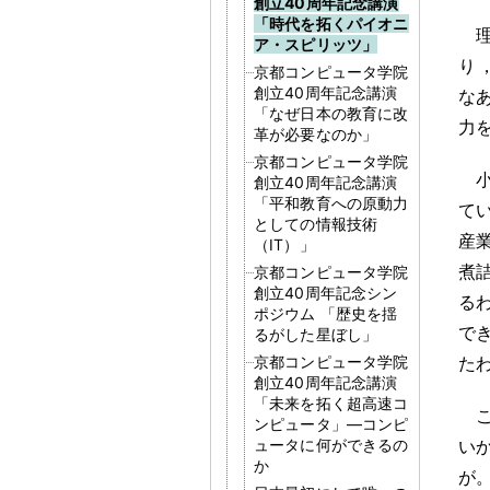
創立40周年記念講演
「時代を拓くパイオニ
ア・スピリッツ」
り
京都コンピュータ学院
創立40周年記念講演
な
「なぜ日本の教育に改
力
革が必要なのか」
京都コンピュータ学院
創立40周年記念講演
「平和教育への原動力
て
としての情報技術
産
（IT）」
煮
京都コンピュータ学院
創立40周年記念シン
る
ポジウム 「歴史を揺
で
るがした星ぼし」
京都コンピュータ学院
た
創立40周年記念講演
「未来を拓く超高速コ
ンピュータ」―コンピ
ュータに何ができるの
い
か
が