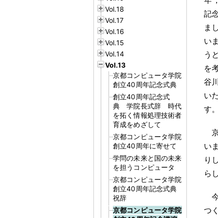
Vol.18
記
Vol.17
ま
Vol.16
い
Vol.15
Vol.14
う
Vol.13
を
京都コンピュータ学院
谷
創立40周年記念式典
い
創立40周年記念式
典 学院長式辞 時代
す
を拓く情報処理技術者
育成をめざして
京都コンピュータ学院
い
創立40周年に寄せて
学問の未来と国の未来
り
を担うコンピュータ
ら
京都コンピュータ学院
創立40周年記念式典
祝辞
つ
京都コンピュータ学院