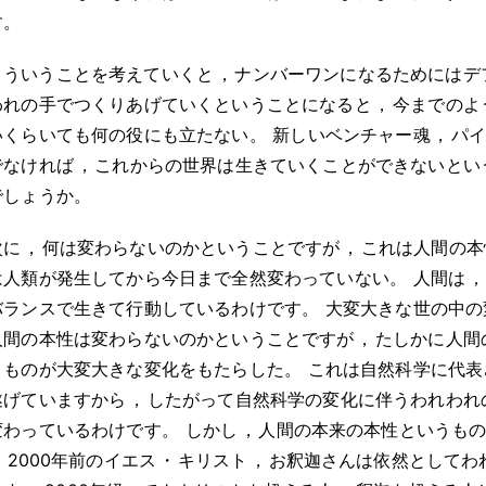
す
。
こういうことを考えていくと
，
ナンバーワンになるためにはデ
われの手でつくりあげていくということになると
，
今までのよ
いくらいても何の役にも立たない
。
新しいベンチャー魂
，
パ
でなければ
，
これからの世界は生きていくことができないとい
でしょうか
。
次に
，
何は変わらないのかということですが
，
これは人間の本
は人類が発生してから今日まで全然変わっていない
。
人間は
，
バランスで生きて行動しているわけです
。
大変大きな世の中の
人間の本性は変わらないのかということですが
，
たしかに人間
うものが大変大きな変化をもたらした
。
これは自然科学に代表
遂げていますから
，
したがって自然科学の変化に伴うわれわれ
変わっているわけです
。
しかし
，
人間の本来の本性というも
，
2000年前のイエス
・
キリスト
，
お釈迦さんは依然としてわ