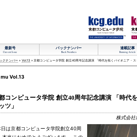
TM
最新号
バックナンバー
連載記事
Current Issue
Back Numbers
Running Article
ックナンバー
»
Vol.13
» 京都コンピュータ学院 創立40周年記念講演 「時代を拓くパイオニア
・
ス
mu Vol.13
都コンピュータ学院 創立40周年記念講演 「時代
ッツ」
株式会社堀
本日は京都コンピュータ学院創立40周
，
本当におめでとうございます
。
この