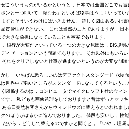
なぜこういうものがいるかというと
，
日本では全国どこでも言
をポンと一つ叩いて「頼むわ」といえば物事はうまくいってい
りますとそういうわけにはいきません
。
詳しく図面あるいは書
と品質管理ができない
。
これは当然のことでありますが
，
日本
味で大きな負担になっていることも事実であります
。
今
，
銀行が大変だといっている一つの大きな原因は
，
BIS規
ーディゼーションという問題であります
。
それ以外にもいろい
，
それをクリアしないと仕事が進まないというのが大変な問題
しかし
，
いちばん恐ろしいのはデファクトスタンダード（de fact
れは世界中で強いところがスタンダードになってくるというこ
きく関係するのは
，
コンピュータでマイクロソフト社のウィン
とです
。
私どもも画像処理をしておりますと昔はずっとマッキ
，
ある日突然お客さんからウィンドウズに替えろといわれまし
ックのほうがはるかに進んでおりました
。
値段も安いし
，
性
。
だから
，
どうして替えるのですかと聞くと
，
「いや
，
理屈