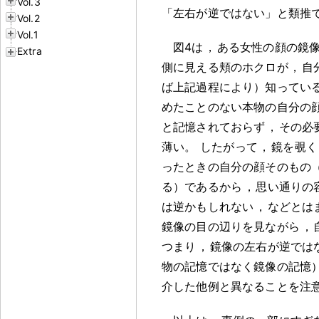
Vol.3
「左右が逆ではない」と類推
Vol.2
Vol.1
図4は
，
ある女性の顔の鏡
Extra
側に見える頬のホクロが
，
自
ば上記過程により）知ってい
めたことのない本物の自分の
と記憶されておらず
，
その必
薄い
。
したがって
，
鏡を覗く
ったときの自分の顔そのもの
る）であるから
，
思い通りの
は逆かもしれない
，
などとは
鏡像の目の辺りを見ながら
，
つまり
，
鏡像の左右が逆では
物の記憶ではなく鏡像の記憶
介した他例と異なることを注