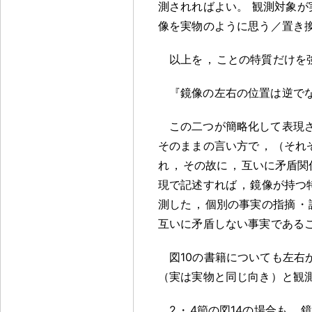
測されればよい
。
観測対象が
像を実物のように思う／置き
以上を
，
ことの特質だけを
『鏡像の左右の位置は逆で
この二つが簡略化して表現
そのままの言い方で
，
（それ
れ
，
その故に
，
互いに矛盾関
現で記述すれば
，
鏡像が持つ
測した
，
個別の事実の指摘
・
互いに矛盾しない事実である
図10の書籍についても左右
（実は実物と同じ向き）と観
2
・
4節の図14の場合も
，