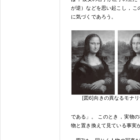
が逆）などを思い起こし
，
こ
に気づくであろう
。
[図6]向きの異なるモナ
である」
。
このとき
，
実物の
物と置き換えて見ている事実