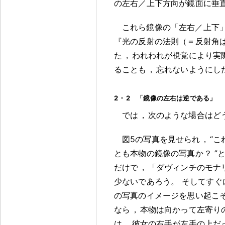
の左右／上下方向が鏡面に垂
これら鏡像の「左右／上下
『光の反射の法則（＝反射角
た
，
われわれが視覚により実
ることも
，
忘れないようにし
2
・
2 「鏡像の左右は逆である」
では
，
次のような場合はど
図5の写真を見せられ
，
“
とも本物の鏡像の写真か
？
”
だけで
，
「ダヴィンチのモナ
少ないであろう
。
そしてすぐ
の写真のイメージを思い起こ
なら
，
本物は向かって左寄り
は
，
彼女の右手が左手の上だ