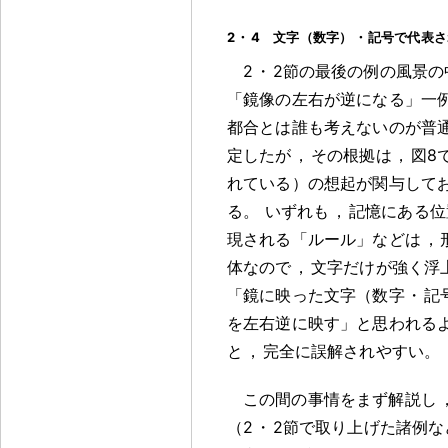
2
・
4 文字（数字）
・
記号で代表さ
2
・
2節の最後の例の風景の
「鏡像の左右が逆になる」一
都合とは誰も考えないのが普
定したが
，
その根拠は
，
図8
れている）の想起が関与して
る
。
いずれも
，
記憶にある位
現される「ルール」などは
，
体なので
，
文字だけが強く浮
「鏡に映った文字（数字
・
記
を左右逆に映す」と思われる
と
，
完全に誤解されやすい
。
この間の事情をまず解説し
（2
・
2節で取り上げた諸例な