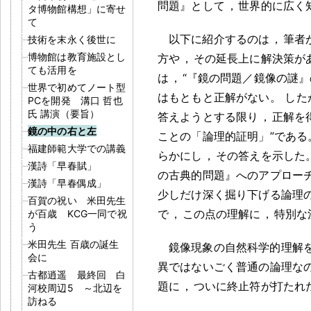
問題』として
，
世界的に広く
タ博物館構想」に寄せ
て
以下に紹介するのは
，
筆者
技術を末永く後世に
博物館は教育施設とし
方や
，
その延長上に解決策が
ても活用を
は
，
“『鏡の問題／鏡像の謎
世界で初めてノート型
はもともと正解がない
。
した
PCを開発 溝口 哲也
氏 講演（要旨）
答えようとする限り
，
正解を
鏡の中の右と左
ことの「論理的証明」”である
福建師範大学での講義
らかにし
，
その答えを示した
漢詩「早春賦」
の古典的問題』へのアプロー
漢詩「早春偶成」
少しだけ深く掘り下げる論理
百賀の祝い 米田先生
で
，
この点の理解に
，
特別な
が百歳 KCG一同で祝
う
米田先生 百歳の誕生
鏡像現象の自然科学的理解
会に
異ではないごく普通の論理な
古都逍遥 最終回 白
題に
，
ついに終止符が打たれ
河校周辺5 ～北辺を
訪ねる