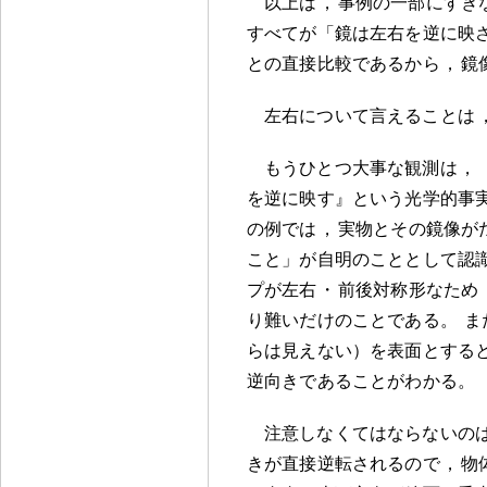
以上は
，
事例の一部にすぎ
すべてが「鏡は左右を逆に映
との直接比較であるから
，
鏡
左右について言えることは
もうひとつ大事な観測は
，
を逆に映す』という光学的事
の例では
，
実物とその鏡像が
こと」が自明のこととして認
プが左右
・
前後対称形なため
り難いだけのことである
。
ま
らは見えない）を表面とする
逆向きであることがわかる
。
注意しなくてはならないの
きが直接逆転されるので
，
物