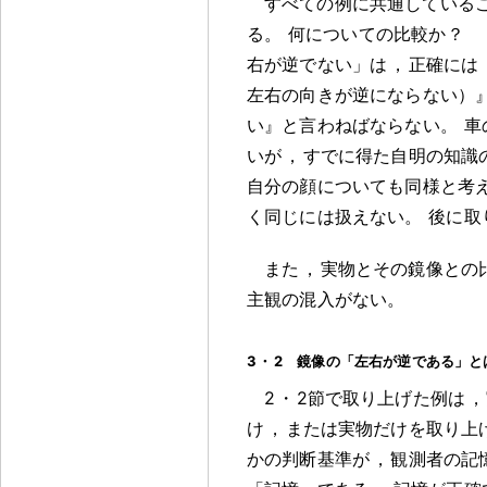
すべての例に共通している
る
。
何についての比較か
？
右が逆でない」は
，
正確には
左右の向きが逆にならない）
い』と言わねばならない
。
車
いが
，
すでに得た自明の知識
自分の顔についても同様と考
く同じには扱えない
。
後に取
また
，
実物とその鏡像との
主観の混入がない
。
3
・
2 鏡像の「左右が逆である」と
2
・
2節で取り上げた例は
，
け
，
または実物だけを取り上
かの判断基準が
，
観測者の記