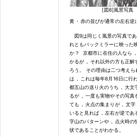
[図8]風景写真
黄
・
赤の並びが通常の左右逆
図9は同じく風景の写真であ
れともバックミラーに映った
か
？
京都市に在住の人なら
かるが
，
それ以外の方も正解
ろう
。
その理由は二つ考えら
は
，
これは毎年8月16日に行
都五山の送り火のうち
，
大文
るが
，
一度も実物やその写真
ても
，
火点の集まりが
，
文字
いると見れば
，
左右が逆であ
字山のパターンや
，
点火時の
状であることがわかる
。