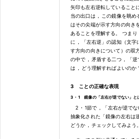
矢印も左右逆転していること
当の出口は
，
この鏡像を眺め
はその尖端が示す方向の向き
あることを理解する
。
つまり
に
，
「左右逆」の認知（文字
す方向の向きについて）の双
の中で
，
矛盾する二つ
，
「逆
は
，
どう理解すればよいのか
3 ことの正確な表現
3
・
1 鏡像の「左右が逆でない」と
2
・
1節で
，
「左右が逆でな
抽象化された「鏡像の左右は
どうか
，
チェックしてみよう