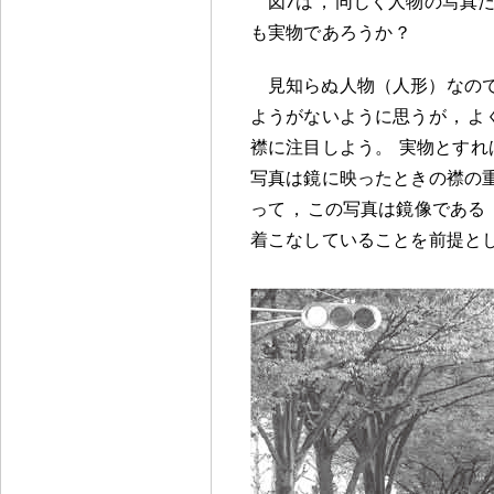
図7は
，
同じく人物の写真
も実物であろうか
？
見知らぬ人物（人形）なの
ようがないように思うが
，
よ
襟に注目しよう
。
実物とすれ
写真は鏡に映ったときの襟の
って
，
この写真は鏡像である
着こなしていることを前提と