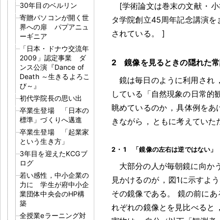
30年目のベルリン
[学術論文は巻末の文献
・
小
寄贈パソコンが開く世
タ学院創立45周年記念講演を
界への扉 パプアニュ
されている
。
]
ーギニア
「日本・ドナウ交流年
2009」認定事業 ダ
2 鏡像を見るときの隠れた常
ンス公演『Dance of
Death ～生きるよろこ
鏡は毎日のように利用され
び～』
している「自然現象の日常的
初代学院長の思い出
眺めているのか
，
具体例をあ
卒業生登場 「日本の
標準」づくりへ邁進
きながら
，
ともに考えていた
卒業生登場 「起業家
という生き方」
2
・
1 「鏡像の左右は逆ではない」
3年目を迎えたKCGブ
ログ
大部分の人が毎朝鏡に向か
若い感性，中小企業の
見かけるのが
，
図1に示すよ
力に 学生が府中小企
その鏡像である
。
鏡の前にあ
業団体中央会のHP構
築
れぞれの鏡像とを見比べると
全授業eラーニング対