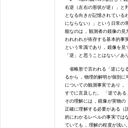
右逆（左右の形状が逆）」と
となる向きが記憶されている
にならない）」という日常の
能なのは
，
観測者の鏡像の見
われわれが依存する基本的事
という常識であり
，
鏡像を見
「逆」と思うことはない／あ
省略形で言われる「逆にな
るから
，
物理的解明が個別に
についての観測事実であり
，
すでに言及した
。
「逆である
その理解には
，
鏡像が実物の
正確に理解する必要がある（
的にわかるレベルの事実では
ていても
，
理解の程度が浅い