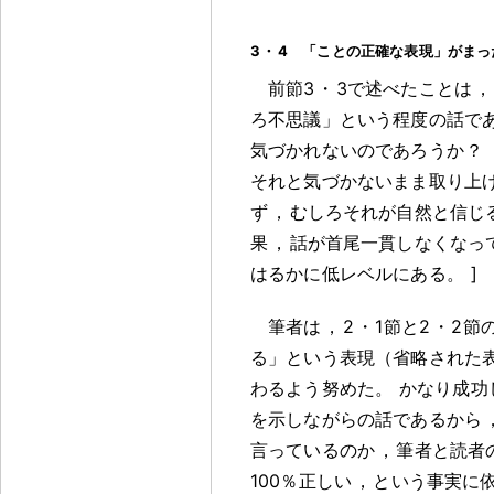
3
・
4 「ことの正確な表現」がまっ
前節3
・
3で述べたことは
，
ろ不思議」という程度の話で
気づかれないのであろうか
？
それと気づかないまま取り上
ず
，
むしろそれが自然と信じ
果
，
話が首尾一貫しなくなっ
はるかに低レベルにある
。
]
筆者は
，
2
・
1節と2
・
2節
る」という表現（省略された
わるよう努めた
。
かなり成功
を示しながらの話であるから
言っているのか
，
筆者と読者
100％正しい
，
という事実に