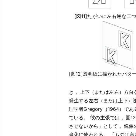
[図11]たがいに左右逆な二
[図12]透明紙に描かれたパタ
き
，
上下（または左右）方向
発生する左右（または上下）
理学者Gregory（1964）であ
ている
。
彼の主張では
，
図1
させないから」として
，
鏡像
当化に使われる
。
「ものは言