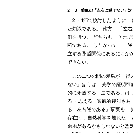
2
・
3 鏡像の「左右は逆でない」対
2
・
1節で検討したように
，
た知識である
。
他方
，
「左右
例を持つ
。
どちらも
，
それぞ
断である
。
したがって
，
「逆
立する矛盾関係にあるにもか
できない
。
この二つの間の矛盾が
，
従
ない」ほうは
，
光学で証明可
的に矛盾する「逆である」は
る
・
思える」客観的観測もあ
る「左右逆である」事実を
，
存在は
，
自然科学を離れた
，
余地があるかもしれないと想