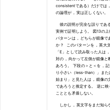
consistentである）だけでは
の論理が
，
実は正しくない
。
彼の説明が完全な誤りであ
実例で証明しよう
。
図13の
パターンは
，
どちらが鏡像で
か
？
このパターンを
，
英大
「E」として読み取った人は
対の
，
向かって左側が鏡像と
あろう
。
下段の＞と＜を
，
記
り小さい（less-than）」ま
始まり」と見た人は
，
鏡像の
であろうと推定する
。
逆に映
こととも矛盾しない
。
しかし
，
英文字をまだ知ら