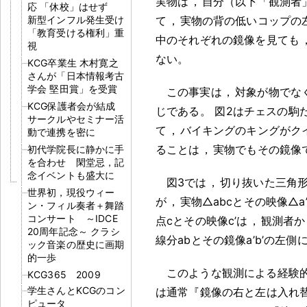
実物は
，
自分（以下「観測者
応 「休校」はせず
新型インフル発生受け
て
，
実物の背の低いコップの
「教育受ける権利」重
中のそれぞれの鏡像を見ても
視
ない
。
KCG卒業生 木村寛之
さんが「日本情報考古
学会 堅田賞」を受賞
この事実は
，
対象が物でな
KCG保護者会が結成
じである
。
図2はチェスの駒
サークルやセミナー活
て
，
バイキングのキングがク
動で連携を密に
ることは
，
実物でもその鏡像
初代学院長に静かに手
を合わせ 閑堂忌，記
念イベントも盛大に
図3では
，
切り抜いた三角
世界初，現役ウィー
が
，
実物△abcとその映像△a’
ン・フィル奏者＋舞踏
コンサート ～IDCE
点cとその映像c’は
，
観測者か
20周年記念～ クラシ
線分abとその鏡像a’b’の左側
ック音楽の歴史に画期
的一歩
このような観測による経験
KCG365 2009
学生さんとKCGのコン
は通常『鏡像の右と左は入れ
ピュータ