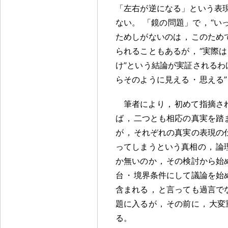
「左右が逆になる」という表
ない
。
「鏡の問題」で
，
“い
ためしがないのは
，
このため
られることもあるが
，
“実際
け”という結論が実証されるわ
らそのように見える
・
思える
筆者により
，
初めて指摘さ
ば
，
二つとも相応の真実を踏
が
，
それぞれの真実の表現の
ってしまうという真相の
，
論
か無いのか
，
その検討から始
台
・
境界条件にして議論を始
含まれる
，
と言っても過言で
題に入るが
，
その前に
，
大変
る
。