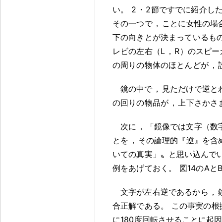
い
。
2
・
2節ですでに紹介し
その一つで
，
ことに女性の場
下の向きとが決まっているも
レビの左右（L
，
R）のスピー
の周りの物体のほとんどが
，
鏡の中で
，
見ただけで逆と
の回りの物品が
，
上下さかさ
次に
，
「鏡像では文字（数
とを
，
その論理的『逆』を含
いての真実」〟と思い込んで
例をあげておく
。
図14のAと
文字が左右逆であるから
，
合正解である
。
この事実の根
に180度回転させることに起