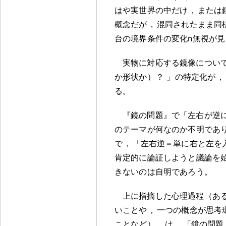
はや実世界の中だけ
，
または
概念だが
，
混同されたまま同
台の境界条件の変化n無視が見
実物に対応する鏡像につい
か形状か）
？
」の特定化が
，
る
。
『鏡の問題』で「左右が逆
のテーマが何なのか不明であ
で
，
「左右逆＝単に右と左を
肯定的に論証しようと議論を
きないのは自明であろう
。
上に指摘した心理過程（あ
いことや
，
一つの概念が思考
ことなど）
，
は
，
「鏡の問題