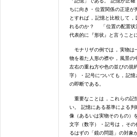
「記憶」である
。
記憶が正確
ちに向き
・
位置関係の正逆が
とすれば
，
記憶と比較して
，
れるのか
？
「位置の配置状
代表的に『形状』と言うこと
モナリザの例では
，
実物は
物を着た人形の襟や
，
風景の
左右の重ね方や色の並びの規
字）
・
記号についても
，
記憶
の即断である
。
重要なことは
，
これらの記
い
。
記憶にある基準による判
像（あるいは実物そのもの）
文字（数字）
・
記号は
，
その
るはずの「鏡の問題」の対象