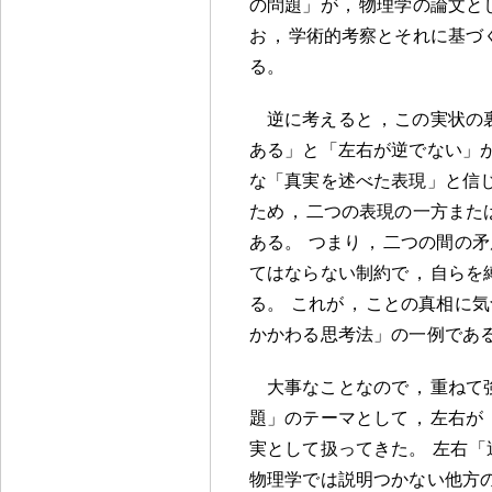
の問題」が
，
物理学の論文と
お
，
学術的考察とそれに基づ
る
。
逆に考えると
，
この実状の
ある」と「左右が逆でない」
な「真実を述べた表現」と信
ため
，
二つの表現の一方また
ある
。
つまり
，
二つの間の矛
てはならない制約で
，
自らを
る
。
これが
，
ことの真相に気
かかわる思考法」の一例であ
大事なことなので
，
重ねて
題」のテーマとして
，
左右が
実として扱ってきた
。
左右「
物理学では説明つかない他方