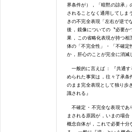
界条件が）
，
「暗黙の諒承」
されることなく通用してしま
きの不完全表現「左右が逆で
後
，
鏡像についての〝必要か
果
，
この省略化表現が持つ相
体の「不完全性」
・
「不確定
か
，
肝心のことが完全に消滅
一般的に言えば
：
『共通す
められた事実は
，
往々了承条
のまま完全表現として独り歩
識される』
不確定
・
不完全な表現であ
まされる原因が
，
いまの場合
概念自体が
，
これで必要十分
る
。
一般に『逆』という概念