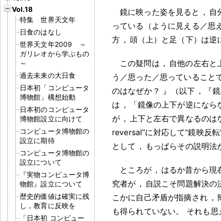
Vol.18
鏡に映った姿を見ると
，
自
特集 世界天文年
っている（ように見える／思
日食のはなし
方
，
頭（上）と足（下）は逆
世界天文年2009 ～
ガリレオから学ぶもの
この疑問は
，
自他の左右と
～
過去未来の大日食
う／思った／思っていること
日本初「コンピュータ
のはなぜか
？
』（以下
，
『鏡
博物館」構想始動
は
，
「鏡像の上下が逆になら
日本初のコンピュータ
が
，
上下と左右で異なるのは
博物館設立に向けて
コンピュータ博物館の
reversal”に対応して“鏡映反
設立に期待
として
，
もっぱらその説明法
コンピュータ博物館の
設立について
ところが
，
はるか昔から現
『実物コンピュータ博
究者が
，
自説こそ問題解決の
物館』設立について
歴史的価値は確実に残
こかに自己矛盾が指摘され
，
し，教育に反映を
も得られていない
。
それも思
「日本初 コンピュー