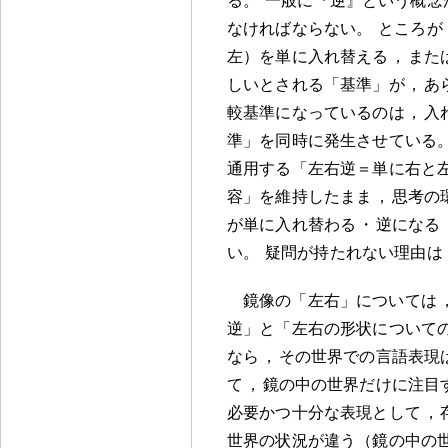
なければならない
。
ところが
左）を単に入れ替える
，
また
しいとされる「基準」が
，
あ
較基準になっているのは
，
入
準」を同時に発生させている
通用する「左右逆＝単に右と
容」を維持したまま
，
思考の
が単に入れ替わる
・
逆になる
い
。
疑問が持たれない理由は
鏡像の「左右」については
逆」と「左右の形状について
なら
，
その世界での言語表現
て
，
鏡の中の世界だけに注目
必要かつ十分な表現として
，
世界の状況が違う（鏡の中の