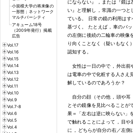
にならない』
，
または『鏡は
小規模大学の将来像の
い』と理解し
，
常識の一つと
一形態；ネットワーク
マルチバーシティ
ている
。
日常の鏡の利用はす
アキューム18号
基づく
。
たとえば
，
車のバッ
（2009年発行）掲載
の左側に後続の二輪車の映像
広告
り向くことなく（疑いもなく
Vol.17
認知する
。
Vol.16
Vol.15
Vol.14
女性は一日の中で
，
外出前
Vol.13
は電車の中で化粧する人さえ
Vol.12
解しているのであろうか
？
Vol.11
Vol.10
自分の顔（その他
，
頭や耳
Vol.9
とその鏡像を見比べることが
Vol.7-8
果＝「左右は逆に映らない」
Vol.6
Vol.5
で触れることによって
，
目や
Vol.4
に
，
どちらが自分の右／左側