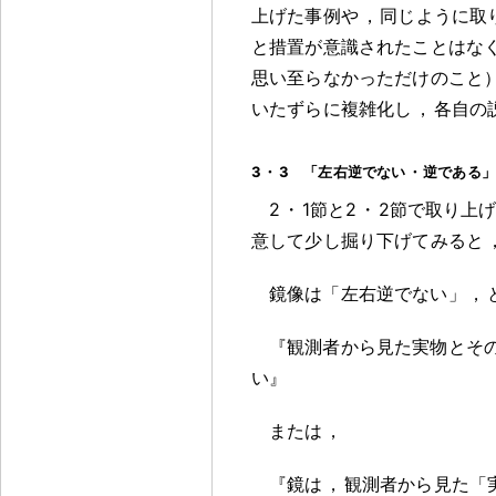
上げた事例や
，
同じように取
と措置が意識されたことはな
思い至らなかっただけのこと
いたずらに複雑化し
，
各自の
3
・
3 「左右逆でない
・
逆である」
2
・
1節と2
・
2節で取り上
意して少し掘り下げてみると
鏡像は「左右逆でない」
，
『観測者から見た実物とそ
い』
または
，
『鏡は
，
観測者から見た「