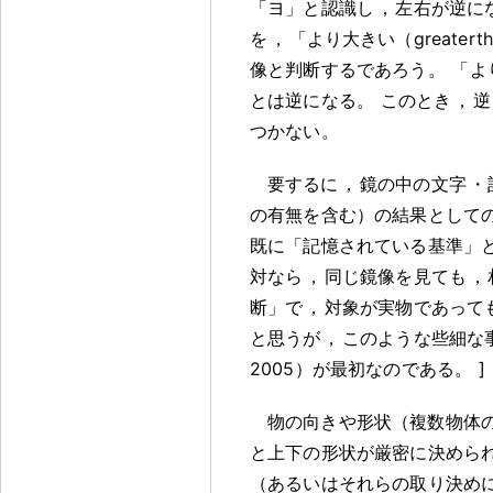
「ヨ」と認識し
，
左右が逆に
を
，
「より大きい（greate
像と判断するであろう
。
「よ
とは逆になる
。
このとき
，
逆
つかない
。
要するに
，
鏡の中の文字
・
の有無を含む）の結果として
既に「記憶されている基準」
対なら
，
同じ鏡像を見ても
，
断」で
，
対象が実物であって
と思うが
，
このような些細な
2005）が最初なのである
。
]
物の向きや形状（複数物体
と上下の形状が厳密に決めら
（あるいはそれらの取り決め