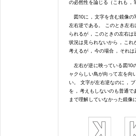
の必然性を論じる（これも
，
図10に
，
文字を含む鏡像の
左右逆である
。
このとき左右
られるが
，
このときの左右は
状況は見られないから
，
これ
考えるが
，
今の場合
，
それは
左右が逆に映っている図10
ャクらしい鳥が向って左を向
い
。
文字が左右逆なのに
，
ブ
を
，
考えもしないのも普通で
まで理解していなかった鏡像