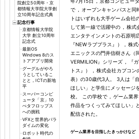
年7月15日
，
京都コンピュー
院創立50周年・京
都情報大学院大学創
で
，
オープンキャンパスと同
立10周年記念式典
トはいずれも大手ゲーム会社
記念行事
して第一線で活躍中の
，
株式
京都情報大学院
大学 創立10周年
エンタテインメントの石原明
記念式
『NEWラブプラス』）
，
株式
最新OS
エニックスの門井信樹さん（同『
Windows 8のス
トアアプリ開発
VERMILION』シリーズ
，
『ガ
グーグルがやろ
トス』）
，
株式会社カプコン
うとしているこ
表）の30歳代3人
。
3人は「
とと，ICTの新地
平
ほしい」と学生にメッセージ
スーパーコンピ
校
。
この学校で
，
ゲーム業界
ュータ「京」10
作品をつくってみてほしい」
ぺタフロップス
への挑戦
配信された
。
VFXと世界的パラ
ダイムの変化
ゲーム業界を目指したきっかけなど
ロボット時代の
創造