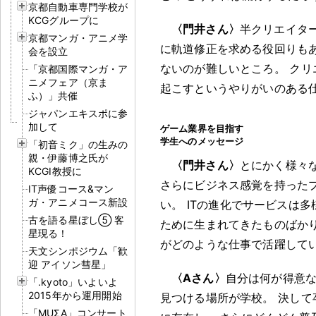
京都自動車専門学校が
KCGグループに
〈門井さん〉
半クリエイタ
京都マンガ・アニメ学
に軌道修正を求める役回りも
会を設立
ないのが難しいところ
。
クリ
「京都国際マンガ・ア
ニメフェア（京ま
起こすというやりがいのある
ふ）」共催
ジャパンエキスポに参
加して
ゲーム業界を目指す
学生へのメッセージ
「初音ミク」の生みの
親・伊藤博之氏が
〈門井さん〉
とにかく様々
KCGI教授に
さらにビジネス感覚を持った
IT声優コース&マン
ガ・アニメコース新設
い
。
ITの進化でサービスは多
古を語る星ぼし⑤ 客
ために生まれてきたものばか
星現る！
がどのような仕事で活躍して
天文シンポジウム「歓
迎 アイソン彗星」
〈Aさん〉
自分は何が得意
「.kyoto」いよいよ
2015年から運用開始
見つける場所が学校
。
決して
「MUΣA」コンサート