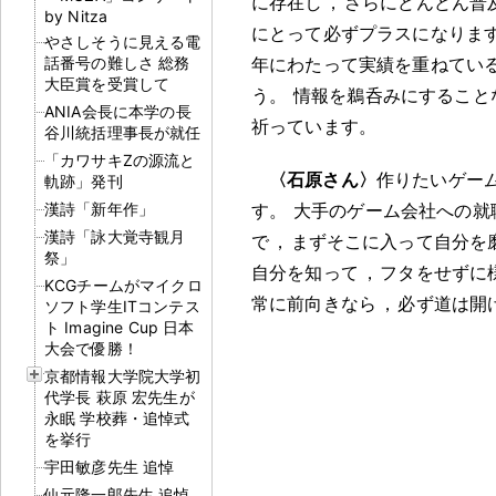
に存在し
，
さらにどんどん普
by Nitza
にとって必ずプラスになりま
やさしそうに見える電
話番号の難しさ 総務
年にわたって実績を重ねてい
大臣賞を受賞して
う
。
情報を鵜呑みにすること
ANIA会長に本学の長
祈っています
。
谷川統括理事長が就任
「カワサキZの源流と
〈石原さん〉
作りたいゲー
軌跡」発刊
漢詩「新年作」
す
。
大手のゲーム会社への就
漢詩「詠大覚寺観月
で
，
まずそこに入って自分を
祭」
自分を知って
，
フタをせずに
KCGチームがマイクロ
常に前向きなら
，
必ず道は開
ソフト学生ITコンテス
ト Imagine Cup 日本
大会で優勝！
京都情報大学院大学初
代学長 萩原 宏先生が
永眠 学校葬・追悼式
を挙行
宇田敏彦先生 追悼
仙元隆一郎先生 追悼