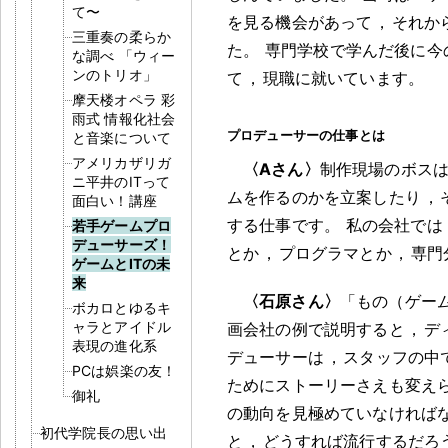
て〜
を見る機会があって
，
それか
三重奏の柔らか
た
。
専門学校で学んだ後に今
な調べ 「ウィー
ンのトリオ」
て
，
現職に就いています
。
摩天楼オペラ 彩
雨式 情報化社会
プロデューサーの仕事とは
と音楽について
アメリカザリガ
〈Aさん〉
制作現場のボス
ニ平井のITって
ムを作るのかを立案したり
，
面白い！講座
する仕事です
。
私の会社では
若手ゲームプロ
デューサーズ！
とか
，
プログラマとか
，
専門
ゲームとITの未
来
〈石原さん〉
「もの（ゲー
ボカロとゆるキ
ャラとアイドル
画会社の例で説明すると
，
デ
表現の進化系
デューサーは
，
スタッフの中
PCは娯楽の友！
ためにストーリーさえも変え
御礼
の動向を見極めていなければ
初代学院長の思い出
と
，
どうすれば流行するだろ