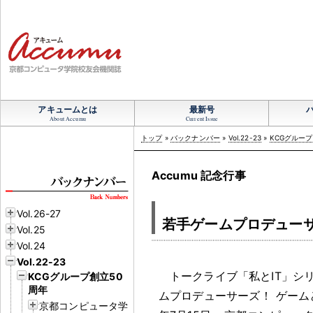
アキュームとは
最新号
About Accumu
Current Issue
トップ
»
バックナンバー
»
Vol.22-23
»
KCGグループ
Accumu 記念行事
Vol.26-27
若手ゲームプロデュー
Vol.25
Vol.24
Vol.22-23
トークライブ「私とIT」シ
KCGグループ創立50
周年
ムプロデューサーズ
！
ゲームと
京都コンピュータ学