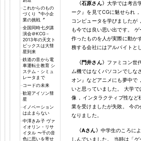
〈石原さん〉
大学では考古
これからのもの
ーク』を見てCGに魅せられ
，
づくり〝中小企
業の挑戦〞
コンピュータを学びましたが
全国同時七夕講
も今では良い思い出です
。
ゲ
演会＠KCG－
作ったものを人が実際に動か
2013年の天文ト
ピックスは大彗
務する会社にはアルバイトと
星到来
鉄道の音から電
〈門井さん〉
ファミコン世
車運転士教育 シ
ム機ではなくパソコンでしな
ステム・シミュ
レータまで
オン』などアニメにも夢中で
コードの未来
いと思っていました
。
大学で
歓迎アイソン彗
像
，
インタラクティブ性など
星
業を受けましたが失敗
。
今の
イノベーション
は止まらない
なりました
。
中澤きみ子 ヴァ
イオリン・リサ
〈Aさん〉
中学生のころに
イタル 〜千の音
色に思いを寄せ
しんでいました
。
当時は「ゲ