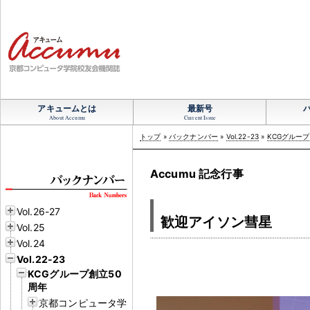
アキュームとは
最新号
About Accumu
Current Issue
トップ
»
バックナンバー
»
Vol.22-23
»
KCGグループ
Accumu 記念行事
Vol.26-27
歓迎アイソン彗星
Vol.25
Vol.24
Vol.22-23
KCGグループ創立50
周年
京都コンピュータ学