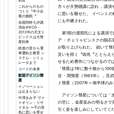
方々が大勢聴講に訪れ
，
講演
これからのもの
づくり〝中小企
に思いを馳せた
。
イベントの
業の挑戦〞
にも中継された
。
全国同時七夕講
演会＠KCG－
2013年の天文ト
第1部の渡部氏による講演で
ピックスは大彗
ア
・
チェリャビンスクの隕石落
星到来
が取り上げられた
。
続いて彗
鉄道の音から電
車運転士教育 シ
災いを招く〝凶兆〞ととらえ
ステム・シミュ
せるため豊作につながるので
レータまで
「彗星は1年に数十個から10
コードの未来
歓迎アイソン彗
谷
・
関彗星（1965年）
，
百武
星
ト彗星（2007年＝南半球の
イノベーション
は止まらない
アイソン彗星については「
中澤きみ子 ヴァ
の空に
，
金星並みの明るさで
イオリン・リサ
イタル 〜千の音
引く姿を楽しみにしていてく
色に思いを寄せ