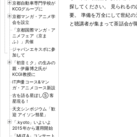
京都自動車専門学校が
探してください
。
見られるの
KCGグループに
要
。
準備を万全にして世紀の
京都マンガ・アニメ学
会を設立
と聴講者が集まって茶話会が
「京都国際マンガ・ア
ニメフェア（京ま
ふ）」共催
ジャパンエキスポに参
加して
「初音ミク」の生みの
親・伊藤博之氏が
KCGI教授に
IT声優コース&マン
ガ・アニメコース新設
古を語る星ぼし⑤ 客
星現る！
天文シンポジウム「歓
迎 アイソン彗星」
「.kyoto」いよいよ
2015年から運用開始
「MUΣA」コンサート