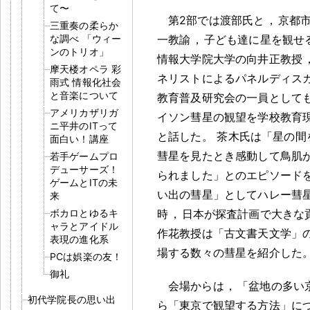
て〜
第2部では渡部氏と
，
京都
三重奏の柔らか
な調べ 「ウィー
一教諭
，
子ども達に星を観せ
ンのトリオ」
情報大学院大学の向井正教授
摩天楼オペラ 彩
ネリストによるパネルディス
雨式 情報化社会
と音楽について
教育普及研究会の一員として
アメリカザリガ
イソン彗星の観望を学校教育
ニ平井のITって
と話した
。
茶木氏は「星の間
面白い！講座
彗星を見たとき感動して鳥肌
若手ゲームプロ
デューサーズ！
られました」とのエピソード
ゲームとITの未
い出の彗星」としてハレー彗
来
ボカロとゆるキ
時
，
日本が探査計画で大きな
ャラとアイドル
作花教授は「古文書天文学」
表現の進化系
場する数々の彗星を紹介した
PCは娯楽の友！
御礼
会場からは
，
「盆地の多い
初代学院長の思い出
ら「東京で観望する方法」に