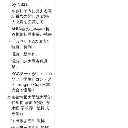
by Nitza
やさしそうに見える電
話番号の難しさ 総務
大臣賞を受賞して
ANIA会長に本学の長
谷川統括理事長が就任
「カワサキZの源流と
軌跡」発刊
漢詩「新年作」
漢詩「詠大覚寺観月
祭」
KCGチームがマイクロ
ソフト学生ITコンテス
ト Imagine Cup 日本
大会で優勝！
京都情報大学院大学初
代学長 萩原 宏先生が
永眠 学校葬・追悼式
を挙行
宇田敏彦先生 追悼
仙元隆一郎先生 追悼