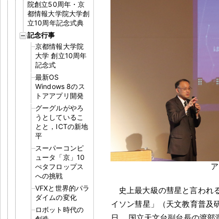
院創立50周年・京
都情報大学院大学創
立10周年記念式典
記念行事
京都情報大学院
大学 創立10周年
記念式
最新OS
Windows 8のス
トアアプリ開発
グーグルがやろ
うとしているこ
とと，ICTの新地
平
スーパーコンピ
ュータ「京」10
ア
ぺタフロップス
への挑戦
VFXと世界的パラ
史上最大級の彗星と言われ
ダイムの変化
イソン彗星」（天文教育普及
ロボット時代の
日
，
国立天文台副台長の渡部
創造