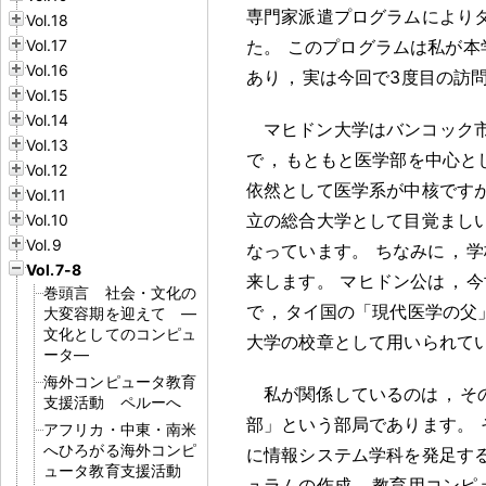
専門家派遣プログラムにより
Vol.18
Vol.17
た
。
このプログラムは私が本
Vol.16
あり
，
実は今回で3度目の訪
Vol.15
Vol.14
マヒドン大学はバンコック
Vol.13
で
，
もともと医学部を中心と
Vol.12
依然として医学系が中核です
Vol.11
立の総合大学として目覚まし
Vol.10
Vol.9
なっています
。
ちなみに
，
学
Vol.7-8
来します
。
マヒドン公は
，
今
巻頭言 社会・文化の
で
，
タイ国の「現代医学の父
大変容期を迎えて ―
文化としてのコンピュ
大学の校章として用いられて
ータ―
海外コンピュータ教育
私が関係しているのは
，
そ
支援活動 ペルーへ
部」という部局であります
。
アフリカ・中東・南米
へひろがる海外コンピ
に情報システム学科を発足す
ュータ教育支援活動
ュラムの作成
，
教育用コンピ