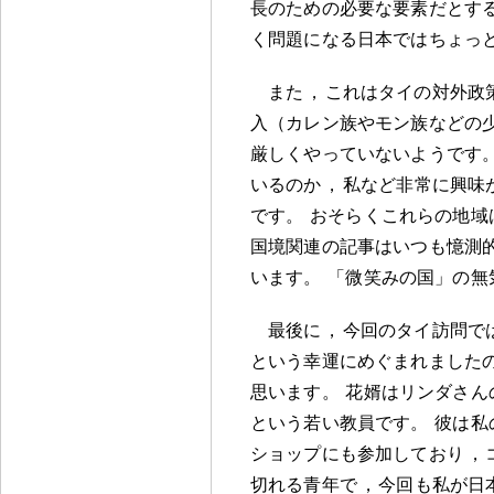
長のための必要な要素だとす
く問題になる日本ではちょっ
また
，
これはタイの対外政
入（カレン族やモン族などの
厳しくやっていないようです
いるのか
，
私など非常に興味
です
。
おそらくこれらの地域
国境関連の記事はいつも憶測
います
。
「微笑みの国」の無
最後に
，
今回のタイ訪問で
という幸運にめぐまれました
思います
。
花婿はリンダさん
という若い教員です
。
彼は私
ショップにも参加しており
，
切れる青年で
，
今回も私が日