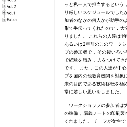
っと私一人で担当するという
Vol.2
り厳しいスケジュールでした
Vol.1
Extra
加者のなかの何人かが助手の
形で手伝ってくれたので
，
大
りました
。
これらの人達は1
あるいは2年前のこのワークシ
プの参加者で
，
その後いろい
で経験を積み
，
力をつけてき
です
。
また
，
この人達が中心
プを国内の他教育機関を対象
来の目的である技術移転を極
常に嬉しい思いをしました
。
ワークショップの参加者は
の準備
，
講義ノートの印刷製
くれました
。
チーフが女性で