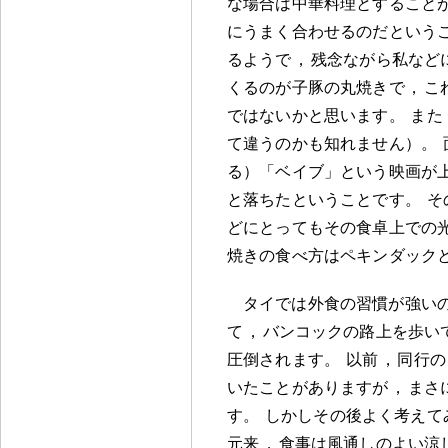
な場合は中華料理とすること
にうまく合わせるのだという
るようで
，
残念ながら私など
くるのが子豚の丸焼きで
，
こ
ではないかと思います
。
また
て違うのかも知れません）
。
る）「ベイブ」という映画が
と落ちたということです
。
そ
どにとってもその食卓上での
焼きの食べ方はペキンダック
タイでは外食の習慣が強い
て
，
バンコックの路上を歩い
圧倒されます
。
以前
，
同行の
いたことがありますが
，
まさ
す
。
しかしその後よく考えて
元来
，
食事は風通しのよい涼