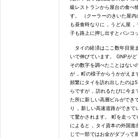
級レストランから屋台の食べ
す
。
（クーラーのきいた屋内
も昼食時なりに
，
うどん屋
，
子も路上に押し出すとバンコ
タイの経済はここ数年目覚
いで伸びています
。
GNPが
その数字を調べたことはない
が
，
町の様子からうかがえま
頻繁にタイを訪れ出したのは
らですが
，
訪れるたびに今ま
た所に新しい高層ビルができ
り
，
新しい高速道路ができて
て驚かされます
。
町を走って
によると
，
タイ資本の外国進
じで一部ではお金がダブって