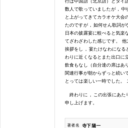
行は中国語（北京語）とタイ
数人で歌っていましたが
，
中
と上がってきてカラオケ大会
たのですが
，
如何せん歌詞が
日本の披露宴に較べると気楽
てざわざわした感じです
。
他
挨拶をし
，
宴たけなわになる
わりに近くなるとまた出口に
飲食もなし（自分達の席はあ
関連行事が朝からずっと続い
とっては楽しい一時でした
。
終わりに
，
この出張にあた
申し上げます
。
寺下 陽一