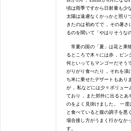
頃は雨季ですから日射量も少
太陽は遠慮なくかっかと照り
きたのは初めてで
，
その暑さ
るのを聞いて「やはりそうな
常夏の国の「夏」は花と果
るところで木々には赤
，
ピン
何といってもマンゴーだそう
がりがり食べたり
，
それを漬
ち米に乗せたデザートもあり
が
，
私などには少々ボリュー
ており
，
また郊外に出るとあ
のをよく見掛けました
。
一度
と食べていると腹の調子を悪
場合接し方がうまく行かなか
す
。