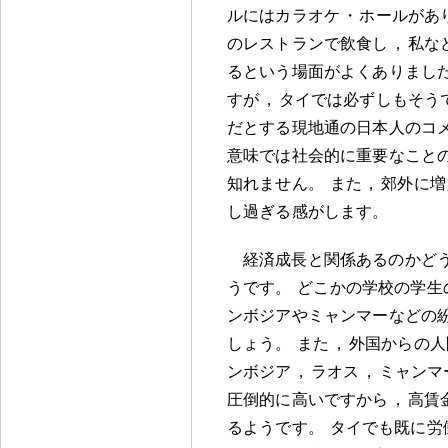
ルにはカラオケ
・
ホールがあ
のレストランで飲食し
，
私な
るという場面がよくありまし
すが
，
タイでは必ずしもそう
だとする現地通の日本人のコ
意味では社会的に重要なこと
知れません
。
また
，
郊外に増
し過ぎる感がします
。
経済成長と関係あるのかど
うです
。
どこかの学校の学生
ンボジアやミャンマーなどの
しょう
。
また
，
外国からの人
ンボジア
，
ラオス
，
ミャンマ
圧倒的に高いですから
，
高賃
るようです
。
タイでも既に労