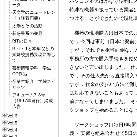
パソコン本体はかなり便利に
ータ
特殊な機器を扱っている業者
天文学のニュートレン
つけることができたので現地
ド（降着円盤）
太陽とその活動
機器の現地購入は日本での
新惑星系の発見
RITの日々
で
，
今回は事前（日本出発前
R・I・Tと本学院との
すが
，
それでも相当面倒なこ
姉妹校提携実現に際し
事務所の方で購入手続きを始
て
きないと言い出しました
。
仕
芸術情報学科 学生
CG作品
で
，
その仕入先から直接購入
卒業生紹介 学院スピ
すが
，
代金の支払い方法で難
リッツ
は対応できないこともあって
アキューム7-8号
（1997年発行）掲載
前になってしまいました
。
そ
広告
クショップを始めることにな
Vol.6
Vol.5
ワークショップは毎日6時間
Vol.4
義
・
実習を組み合わせて5日
Vol.3