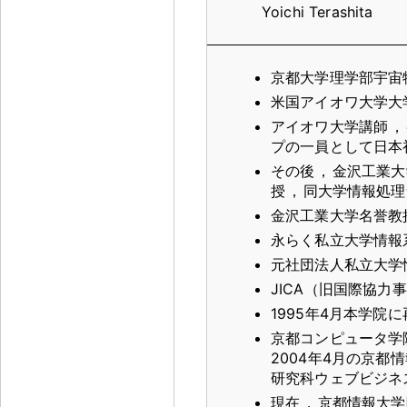
Yoichi Terashita
京都大学理学部宇宙
米国アイオワ大学大
アイオワ大学講師
，
プの一員として日本
その後
，
金沢工業大
授
，
同大学情報処理
金沢工業大学名誉教
永らく私立大学情報
元社団法人私立大学
JICA（旧国際協
1995年4月本学院
京都コンピュータ学
2004年4月の京都
研究科ウェブビジネ
現在
，
京都情報大学