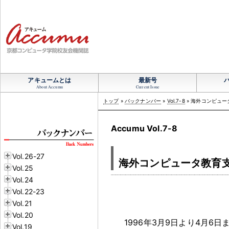
アキュームとは
最新号
About Accumu
Current Issue
トップ
»
バックナンバー
»
Vol.7-8
» 海外コンピュ
Accumu Vol.7-8
Vol.26-27
海外コンピュータ教育
Vol.25
Vol.24
Vol.22-23
Vol.21
Vol.20
1996年3月9日より4月6日
Vol.19