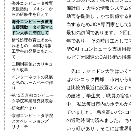
海外コンピュータ教育
備計画
，
大学の情報システム
支援活動 メキシコか
らの研修生を迎えて
助言を提供し
，
かつ関係する
海外コンピュータ教育
当するためJICA専門家とし
支援活動 タイ国マヒ
最初の訪問であります
。
2回
ドン大学に滞在して
情報処理教育に求めら
年であり
，
その時は主として
れるもの 4年制情報
型CAI（コンピュータ支援用
工学科の発足にあたっ
て
ルビデオ関連のCAI技術の指
二期制実施とカリキュ
ラム改革
先に
，
マヒドン大学はいく
インターネットの発展
はバンコック西郊
，
市内から
と私のホームページ作
は比較的最近に設置されたキ
り
第15回京都コンピュー
の建物
，
学生寮
，
職員の宿舎
タ学院卒業研究発表会
中
，
私は毎日市内のホテルか
研究所だより
ていました
。
悪名高いバンコ
京都コンピュ－タ学院
の通勤時間で済みました
。
ち
とオペレ－ションズ・
リサ－チ
いう町があり
，
そこには世界