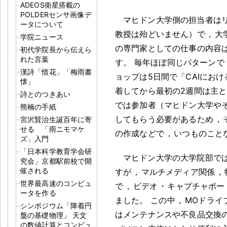
ADEOS衛星搭載の
POLDERセンサ画像デ
マヒドン大学側の担当者は
ータについて
教授は殆どいません）で
，
大
学院ニュース
の専門家としての仕事の内容
初代学院長から伝えら
れた言葉
す
。
毎年ほぼ同じパターンで
漢詩「惜花」「梅雨書
ョップは5日間で「CAIにお
懐」
着してから最初の2週間は主
詩とのつきあい
では参加者（マヒドン大学や
熊楠の手紙
してもらう必要があるため
，
宮沢賢治生誕百年に寄
せる 「雨ニモマケ
の作成などで
，
いつものこと
ズ」入門
「日本科学教育学会研
マヒドン大学の大学院部で
究会」京都駅前校で開
催される
すが
，
マルチメディア関係
，
世界最高速のコンピュ
で
，
ビデオ
・
キャプチャボー
ータを作る
ました
。
この中
，
MOドライ
シンポジウム「降着円
はメンテナンスや不良品交換
盤の基礎物理」 天文
の数値計算とコンピュ