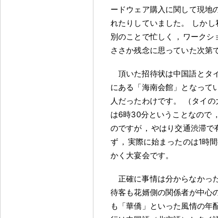
ードウェア購入に関して現地
れたりしていました
。
しかし
別のことで忙しく
，
ワークシ
ささか残念に思っていた次第
頂いた招待状は中国語とタ
にある「海南会館」となって
人だったわけです
。
（タイの
は6時30分ということなので
のですが
，
やはり交通渋滞で
ず
，
実際に始まったのは1時間
かく大宴会です
。
正確に事情は分からなかっ
待客も花婿側の関係者が中心
も「華僑」といった風情の年