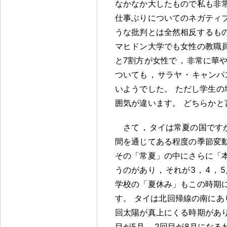
なかなか大したもので私も非
仕事ぶりについてのネガティ
うな批判とは全然相反するも
マヒドン大学でも女性の教職
と7割方が女性で
，
非常に華
ついても
，
サラヤ
・
キャンパ
いようでした
。
ただし学生の
囲気が違います
。
どちらかと
さて
，
タイは常夏の国です
間を通じてある程度の季節変
その「常夏」の中にさらに「
うのがあり
，
それが3
，
4
，
学校の「夏休み」もこの時期
す
。
タイは北回帰線の南にあ
回太陽が真上にくる時期があ
目が5月
，
2回目が8月になる