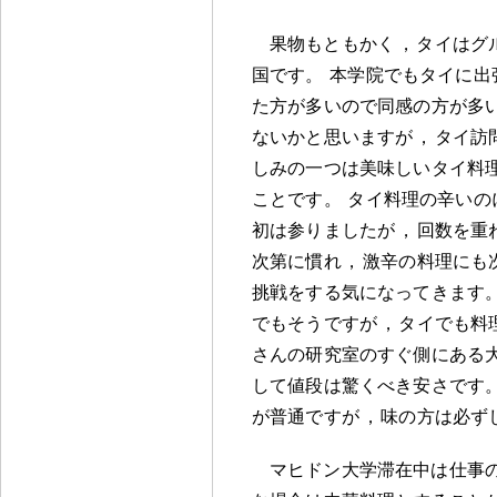
果物もともかく
，
タイはグ
国です
。
本学院でもタイに出
た方が多いので同感の方が多
ないかと思いますが
，
タイ訪
しみの一つは美味しいタイ料
ことです
。
タイ料理の辛いの
初は参りましたが
，
回数を重
次第に慣れ
，
激辛の料理にも
挑戦をする気になってきます
でもそうですが
，
タイでも料
さんの研究室のすぐ側にある
して値段は驚くべき安さです
が普通ですが
，
味の方は必ず
マヒドン大学滞在中は仕事