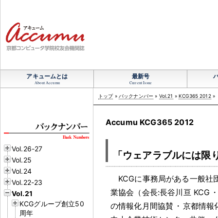
アキュームとは
最新号
About Accumu
Current Issue
トップ
»
バックナンバー
»
Vol.21
»
KCG365 2012
»
Accumu KCG365 2012
Vol.26-27
「ウェアラブルには限
Vol.25
Vol.24
KCGに事務局がある一般社
Vol.22-23
業協会（会長:長谷川亘 KCG
Vol.21
KCGグループ創立50
の情報化月間協賛
・
京都情報
周年