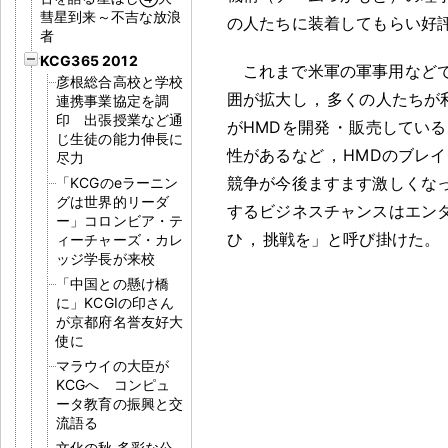
彗星到来～不吉な放浪
の人たちに装着してもらい好
者
KCG365 2012
これまで米軍の軍事用など
彦根総合高校と学校
囲が拡大し
，
多くの人たちが
連携事業協定を調
印 出張授業など通
がHMDを開発
・
販売している
じ生徒の能力伸長に
性があるなど
，
HMDのブレ
尽力
競争が今後ますます激しくな
「KCGのeラーニン
グは世界的リーダ
するビジネスチャンスはエン
ー」コロンビア・テ
ひ
，
挑戦を」と呼び掛けた
。
ィーチャーズ・カレ
ッジ学長が来校
「中国との懸け橋
に」KCGIの印さん
が京都府名誉友好大
使に
マラウイの大臣が
KCGへ コンピュ
ータ教育の振興と交
流語る
文化の秋 多彩な公