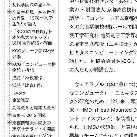
中小企業技術センター共催
，
初代学院長の思い出
業21
・
財団法人 京都高度技
卒業生登場 ある世代
議所
・
ITコンソーシアム京都後
の肖像 1978年入学
生3人が語る
KCG京都駅前校6階ホールで
「KCGIの成長度は日
院工学研究科 電気電子工学専
本の私大でトップ」
週刊 東洋経済が評価
の塚本昌彦教授（工学博士）
KCGグループ新CMが
ビキタスコンピューティング
登場
話した
。
同協会会員やKCG
，
KCG「コンピュータ博
の人たちが聴講した
。
物館」構想
漢詩「秋夜書懐」
ウェアラブル（体に身につ
漢詩「比叡山行」
なコンピュータ）
・
ユビキタ
.kyoto
企業雑記
グの研究のため
，
12年来
，
頭
高等教育と職業人教育
末
・
HMD（Head Mounted 
京まふ 2012 開催
ント ディスプレイ）を装着し
京都情報大学院大学
られ「HMDの伝道師」と表現
東京サテライトを開設
機構（チームつかもと）の理
古を語る星ぼし④大