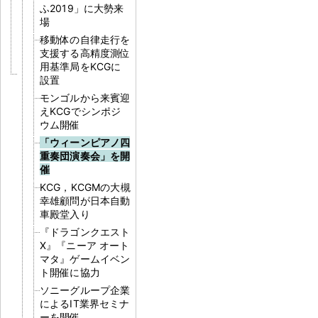
ふ2019」に大勢来
場
移動体の自律走行を
支援する高精度測位
用基準局をKCGに
設置
モンゴルから来賓迎
えKCGでシンポジ
ウム開催
「ウィーンピアノ四
重奏団演奏会」を開
催
KCG，KCGMの大槻
幸雄顧問が日本自動
車殿堂入り
『ドラゴンクエスト
X』『ニーア オート
マタ』ゲームイベン
ト開催に協力
ソニーグループ企業
によるIT業界セミナ
ーを開催