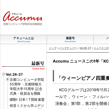
アキュームとは
最新号
About Accumu
Current Issue
トップ
»
バックナンバー
»
Vol.26-27
»
ニュースこの1
Accumu ニュースこの1年「KC
Vol.26-27
「ウィーンピアノ四重
京都コンピュータ学院
55周年・京都情報大
学院大学15周年 記念
KCGグループは2019年11月
式典・祝賀会を開催
ールで
，
ウィーン
・
フィルハ
躍動! 日本 I T団体連盟
演奏会」第1部
，
第2部を開催
初音ミクから学ぶデジ