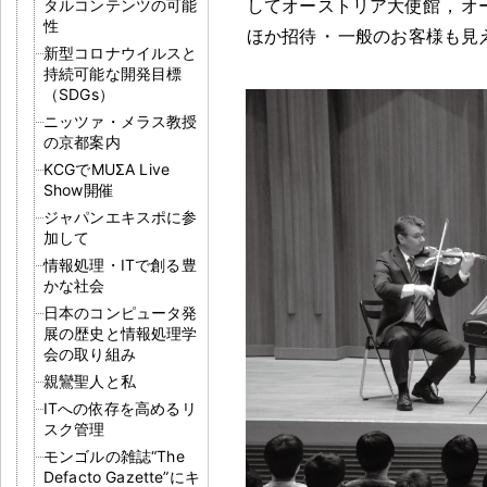
してオーストリア大使館
，
オ
タルコンテンツの可能
性
ほか招待
・
一般のお客様も見
新型コロナウイルスと
持続可能な開発目標
（SDGs）
ニッツァ・メラス教授
の京都案内
KCGでMUΣA Live
Show開催
ジャパンエキスポに参
加して
情報処理・ITで創る豊
かな社会
日本のコンピュータ発
展の歴史と情報処理学
会の取り組み
親鸞聖人と私
ITへの依存を高めるリ
スク管理
モンゴルの雑誌“The
Defacto Gazette”にキ