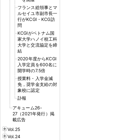
フランス総領事とマ
ルセイユ市副市長一
行がKCGI・KCG訪
問
KCGIがベトナム国
家大学ハノイ校工科
大学と交流協定を締
結
2020年度からKCGI
入学定員を600名に
開学時の7.5倍
授業料・入学金減
免，奨学金支給の対
象校に認定
訃報
アキューム26-
27（2021年発行）掲
載広告
Vol.25
Vol.24