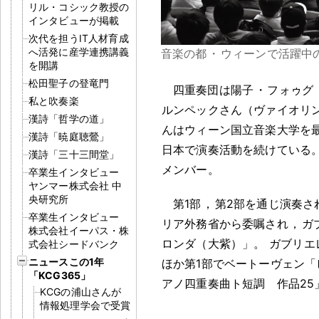
リル・コシック教授の
インタビューが掲載
次代を担うIT人材育成
へ活発に産学連携講義
音楽の都
・
ウィーンで活躍中
を開講
松田聖子の登竜門
四重奏団は陽子
・
フォゥグ
私と吹奏楽
ルンペックさん（ヴァイオリ
漢詩「哲学の道」
んはウィーン国立音楽大学を
漢詩「暁庭聴鶯」
日本で演奏活動を続けている
漢詩「三十三間堂」
メンバー
。
卒業生インタビュー
ヤンマー株式会社 中
央研究所
第1部
，
第2部を通じ演奏さ
卒業生インタビュー
リア外務省から委嘱され
，
ガ
株式会社イーパス・株
ロンダ（大紫）」
。
ガブリエ
式会社シードバンク
ニュースこの1年
ほか第1部でベートーヴェン「
「KCG365」
アノ四重奏曲ト短調 作品25
KCGの浦山さんが
情報処理学会で受賞