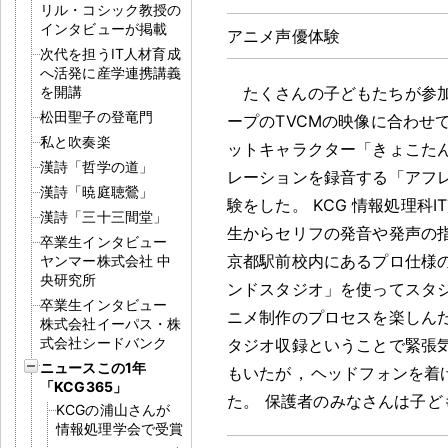
リル・コシック教授の
インタビューが掲載
アニメ声優体験
次代を担うIT人材育成
へ活発に産学連携講義
を開講
たくさんの子どもたちが参
松田聖子の登竜門
ープのTVCMの映像に合わせ
私と吹奏楽
ットキャラクター「きょこた
漢詩「哲学の道」
レーションを録音する「アフ
漢詩「暁庭聴鶯」
験をした
。
KCG 情報処理科
漢詩「三十三間堂」
生からセリフの発音や発声の
卒業生インタビュー
京都駅前校内にあるプロ仕様
ヤンマー株式会社 中
央研究所
ンドスタジオ」を使ってスタ
卒業生インタビュー
ニメ制作のプロセスを楽しん
株式会社イーパス・株
式会社シードバンク
タジオ収録ということで緊張
ニュースこの1年
もいたが
，
ヘッドフォンを着
「KCG365」
た
。
保護者のみなさんは子ど
KCGの浦山さんが
情報処理学会で受賞