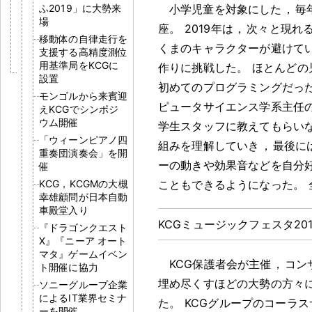
ふ2019」に大勢来
小学児童を対象にした
，
毎
場
座
。
2019年は
，
次々と現れ
移動体の自律走行を
くまのキャラクターが避けて
支援する高精度測位
用基準局をKCGに
作りに挑戦した
。
ほとんどの
設置
初めてのプログラミングだっ
モンゴルから来賓迎
ピュータサイエンス学系主任
えKCGでシンポジ
ウム開催
学生スタッフに教えてもらい
「ウィーンピアノ四
組みを理解していき
，
最後に
重奏団演奏会」を開
ーの動きや効果音などを自分
催
KCG，KCGMの大槻
こともできるようになった
。
幸雄顧問が日本自動
車殿堂入り
KCGミュージックフェスタ201
『ドラゴンクエスト
X』『ニーア オート
マタ』ゲームイベン
KCG保護者会が主催
，
コン
ト開催に協力
埋め尽くすほどの大勢の方々
ソニーグループ企業
によるIT業界セミナ
た
。
KCGグループのコーラスサ
ーを開催