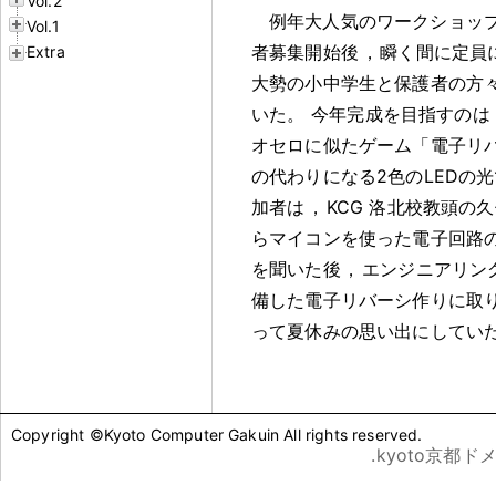
Vol.2
例年大人気のワークショッ
Vol.1
者募集開始後
，
瞬く間に定員
Extra
大勢の小中学生と保護者の方
いた
。
今年完成を目指すのは
オセロに似たゲーム「電子リ
の代わりになる2色のLEDの
加者は
，
KCG 洛北校教頭の
らマイコンを使った電子回路
を聞いた後
，
エンジニアリン
備した電子リバーシ作りに取
って夏休みの思い出にしてい
Copyright ©Kyoto Computer Gakuin All rights reserved.
.kyoto京都ド