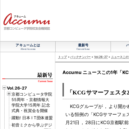
アキュームとは
最新号
About Accumu
Current Issue
トップ
»
バックナンバー
»
Vol.26-27
»
ニュースこの1
Accumu ニュースこの1年「KC
Vol.26-27
「KCGサマーフェスタ2
京都コンピュータ学院
55周年・京都情報大
学院大学15周年 記念
KCGグループが
，
より開か
式典・祝賀会を開催
いる恒例の「KCGサマーフェ
躍動! 日本 I T団体連盟
月21日
，
28日にKCG京都駅
初音ミクから学ぶデジ