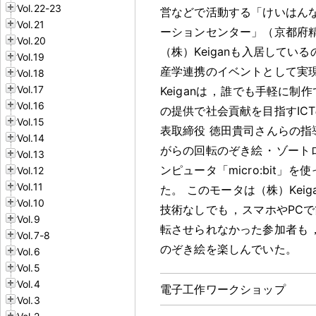
Vol.22-23
営などで活動する「けいはん
Vol.21
ーションセンター」（京都府
Vol.20
（株）Keiganも入居してい
Vol.19
産学連携のイベントとして実
Vol.18
Vol.17
Keiganは
，
誰でも手軽に制作
Vol.16
の提供で社会貢献を目指すIC
Vol.15
表取締役 徳田貴司さんらの指
Vol.14
がらの回転のぞき絵
・
ゾート
Vol.13
ンピュータ「micro:bit」
Vol.12
Vol.11
た
。
このモータは（株）Keig
Vol.10
技術なしでも
，
スマホやPC
Vol.9
転させられなかった参加者も
Vol.7-8
のぞき絵を楽しんでいた
。
Vol.6
Vol.5
Vol.4
電子工作ワークショップ
Vol.3