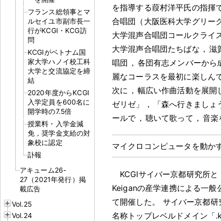
を指導する葭村洋平氏の指揮
フランス総領事とマ
合唱団（大阪医科大学グリー
ルセイユ市副市長一
行がKCGI・KCG訪
大学混声合唱団コールクライ
問
大学混声合唱団たちばな
，
滋
KCGIがベトナム国
家大学ハノイ校工科
唱団
，
各団有志メンバーから
大学と交流協定を締
麗なコーラスを最初に楽しん
結
次に
，
幅広い作曲活動を展開
2020年度からKCGI
入学定員を600名に
ゼリゼ」
，
「森へ行きましょ
開学時の7.5倍
ールで
，
聴いて歌って
，
音楽
授業料・入学金減
免，奨学金支給の対
象校に認定
マイクロコンピュータを動か
訃報
アキューム26-
KCGIサイバー京都研究所と
27（2021年発行）掲
Keiganの産学連携による一
載広告
て開催した
。
サイバー京都研
Vol.25
名称トップレベルドメイン「.k
Vol.24