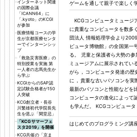
インターネット関連
ゲームを通して親子で楽しく
の国際会議
「ICANN64」に
「.kyoto」のKCGI
KCGコンピュータミュージ
が参加
に貴重なコンピュータを数多
医療情報コースの学
団法人 情報処理学会より200
生が京都医療センタ
ーでインターンシッ
ピュータ博物館」の全国第一
プ
る
。
児童と保護者ら大勢の参
「救急災害医療」の
ミュージアムに展示されてい
特別授業を実施 第
一人者の志馬先生か
がら
，
コンピュータ発達の歴
ら学ぶ
に
，
貴重な古いパソコンを実
KCGIからのSAP認
定試験合格者が150
最新のパソコンと性能などを
人突破
コンピュータの進化によって
KCG創立者・長谷
も学んだ
。
KCGコンピュー
川繁雄初代学院長先
生を偲ぶ「閑堂忌」
「KCGサマーフェ
はじめてのプログラミング講
スタ2019」を開催
KCG共催の「京ま