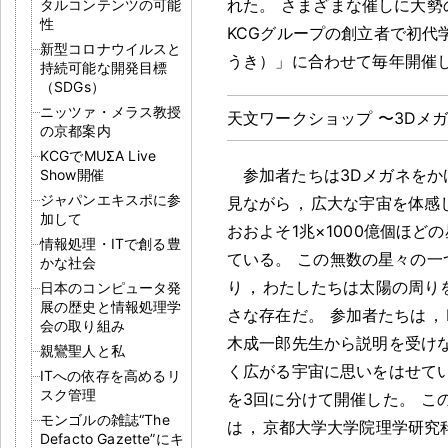
れた
。
さまざまな催しに大勢
タルコンテンツの可能
性
KCGグループの創立者で初代
新型コロナウイルスと
うき）」に合わせて毎年開催
持続可能な開発目標
（SDGs）
ニッツァ・メラス教授
天文ワークショップ 〜3Dメ
の京都案内
KCGでMUΣA Live
参加者たちは3Dメガネをか
Show開催
ジャパンエキスポに参
見ながら
，
広大な宇宙を体感
加して
おおよそ1兆×1000億個ほど
情報処理・ITで創る豊
ている
。
この無数の星々の一
かな社会
り
，
わたしたちは太陽の周り
日本のコンピュータ発
展の歴史と情報処理学
さな存在だ
。
参加者たちは
，
会の取り組み
木成一郎先生から説明を受け
親鸞聖人と私
く広がる宇宙に思いをはせて
ITへの依存を高めるリ
スク管理
を3回に分けて開催した
。
こ
モンゴルの雑誌“The
は
，
京都大学大学院理学研究
Defacto Gazette”にキ