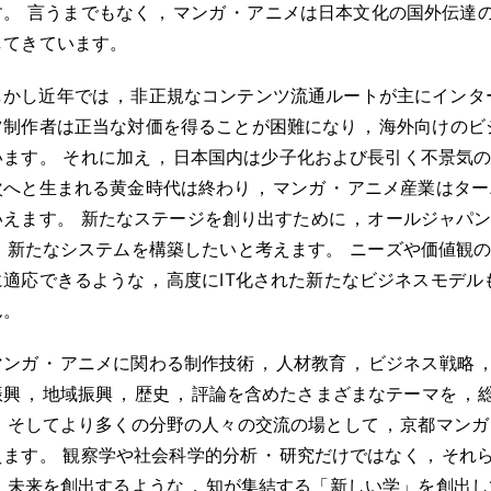
す
。
言うまでもなく
，
マンガ
・
アニメは日本文化の国外伝達
してきています
。
しかし近年では
，
非正規なコンテンツ流通ルートが主にインタ
ツ制作者は正当な対価を得ることが困難になり
，
海外向けのビ
います
。
それに加え
，
日本国内は少子化および長引く不景気
次へと生まれる黄金時代は終わり
，
マンガ
・
アニメ産業はター
いえます
。
新たなステージを創り出すために
，
オールジャパ
，
新たなシステムを構築したいと考えます
。
ニーズや価値観
に適応できるような
，
高度にIT化された新たなビジネスモデ
ん
。
マンガ
・
アニメに関わる制作技術
，
人材教育
，
ビジネス戦略
振興
，
地域振興
，
歴史
，
評論を含めたさまざまなテーマを
，
，
そしてより多くの分野の人々の交流の場として
，
京都マンガ
えます
。
観察学や社会科学的分析
・
研究だけではなく
，
それ
，
未来を創出するような
，
知が集結する「新しい学」を創出し