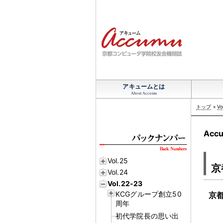
アキュームとは
About Accumu
トップ
»
Vo
Acc
Vol.25
京
Vol.24
Vol.22-23
KCGグループ創立50
京
周年
初代学院長の思い出