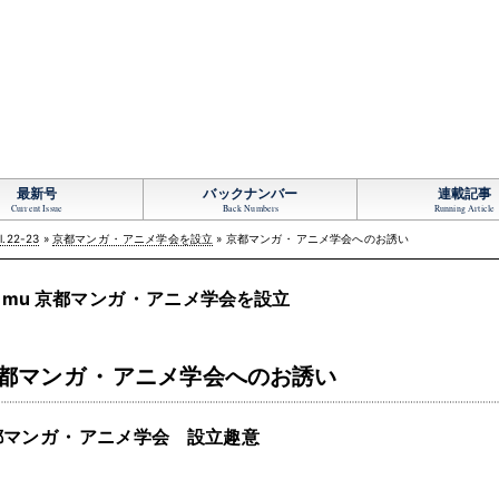
最新号
バックナンバー
連載記事
Current Issue
Back Numbers
Running Article
l.22-23
»
京都マンガ
・
アニメ学会を設立
» 京都マンガ
・
アニメ学会へのお誘い
umu 京都マンガ
・
アニメ学会を設立
都マンガ
・
アニメ学会へのお誘い
都マンガ
・
アニメ学会 設立趣意