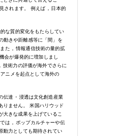
見されます
。
例えば
，
日本的
命的な質的変化をもたらしてい
の動きや距離感等に「間」を
また
，
情報通信技術の量的拡
機会が爆発的に増加しまし
，
技術力の評価が海外でさらに
アニメを起点として海外の
の伝達
・
浸透は文化創造産業
ありません
。
米国ハリウッド
が大きな成果を上げているこ
策では
，
ポップカルチャーや伝
原動力としても期待されてい