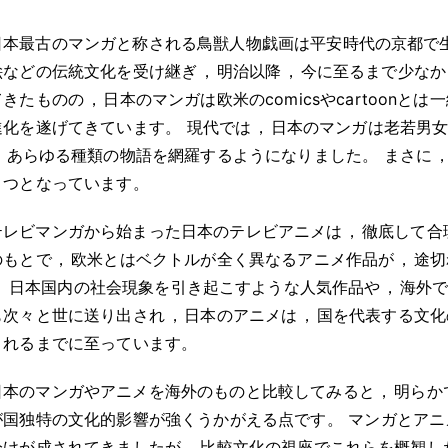
日本最古のマンガと称される鳥獣人物戯画は平安時代の京都で
絵などの伝統文化を受け継ぎ
，
明治以降
，
今に至るまで少なか
てきたものの
，
日本のマンガは欧米のcomicsやcartoonとは
進化を遂げてきています
。
現代では
，
日本のマンガは老若男
，
あらゆる種類の物語を網羅するようになりました
。
まさに
とつとなっています
。
テレビマンガから始まった日本のテレビアニメは
，
徹底して合
のもとで
，
欧米とはベクトルが全く異なるアニメ作品が
，
途切
。
日本国内の社会現象を引き起こすような人気作品や
，
海外
も次々と世に送り出され
，
日本のアニメは
，
国を代表する文化
されるまでに至っています
。
日本のマンガやアニメを海外のものと比較してみると
，
明らか
が国独特の文化的影響が強くうかがえる点です
。
マンガとアニ
分けが成されてきましたが
，
比較文化の視座でこれらを概観し