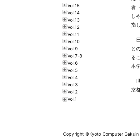
Vol.15
者
Vol.14
し
Vol.13
指
Vol.12
Vol.11
Vol.10
と
Vol.9
Vol.7-8
る
Vol.6
本
Vol.5
Vol.4
Vol.3
京
Vol.2
Vol.1
Copyright ©Kyoto Computer Gakuin Al