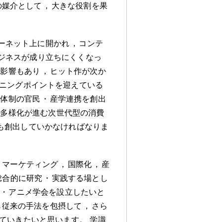
の媒介として
，
大きな役割を果
ーネット上に開かれ
，
コンテ
ジネスが成り立ちにくくなっ
の影響もあり
，
ヒット作が次か
ニングポイントを迎えている
ン体制の官民
・
産学連携を創出
の多様化が進む次世代型の消費
ルも創出していかなければなりま
，
マーケティング
，
国際化
，
産
総合的に研究
・
実践する場とし
・
アニメ学会を設立したいと
ら従来の手法を包摂して
，
さら
ていきたいと思います
。
学識