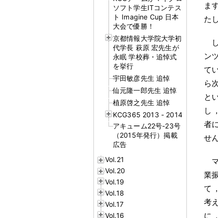
ま
ソフト学生ITコンテス
ト Imagine Cup 日本
た
大会で優勝！
京都情報大学院大学初
代学長 萩原 宏先生が
ン
永眠 学校葬・追悼式
を挙行
て
宇田敏彦先生 追悼
ら
仙元隆一郎先生 追悼
と
植原啓之先生 追悼
し
KCG365 2013 - 2014
者
アキューム22号-23号
（2015年発行）掲載
せ
広告
Vol.21
Vol.20
業
Vol.19
て
Vol.18
考
Vol.17
に
Vol.16