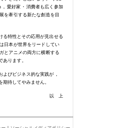
め
，
愛好家
・
消費者も広く参加
展を牽引する新たな創造を目
ける特性とその応用が見出せる
は日本が世界をリードしてい
ガとアニメの両方に横断する
であります
。
およびビジネス的な実践が
，
を期待してやみません
。
以 上
シー
｜
ソーシャルメディアポリシー