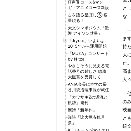
IT声優コース&マン
ガ・アニメコース新設
と
古を語る星ぼし⑤ 客
な
星現る！
天文シンポジウム「歓
迎 アイソン彗星」
ま
「.kyoto」いよいよ
2015年から運用開始
持
「MUΣA」コンサート
大
by Nitza
た
やさしそうに見える電
高
話番号の難しさ 総務
大臣賞を受賞して
人
ANIA会長に本学の長
谷川統括理事長が就任
「カワサキZの源流と
の
軌跡」発刊
映
漢詩「新年作」
漢詩「詠大覚寺観月
と
祭」
統
KCGチームがマイクロ