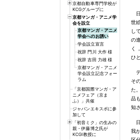
京都自動車専門学校が
KCGグループに
京都マンガ・アニメ学
世
会を設立
京都マンガ・アニメ
し
学会へのお誘い
の
学会設立宣言
く
祝辞 門川 大作 様
ひ
祝辞 吉田 力雄 様
京都マンガ・アニメ
学会設立記念フォー
ラム
そ
「京都国際マンガ・ア
た
ニメフェア（京ま
品
ふ）」共催
知
ジャパンエキスポに参
加して
「初音ミク」の生みの
親・伊藤博之氏が
我
KCGI教授に
区