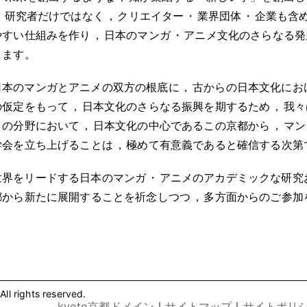
・
研究者だけではなく
，
クリエイター
・
業界団体
・
企業も含
やすい仕組みを作り
，
日本のマンガ
・
アニメ文化のさらなる発
します
。
日本のマンガとアニメの双方の根底に
，
古からの日本文化にお
の仮定をもって
，
日本文化のさらなる振興を期するため
，
我々
この分野において
，
日本文化の中心であるこの京都から
，
マン
学会を立ち上げることは
，
極めて有意義であると確信する次第
世界をリードする日本のマンガ
・
アニメのアカデミックな研究
都から新たに展開することを祈念しつつ
，
多方面からのご参加
l rights reserved.
.kyoto京都ドメイン
｜
サイトマップ
｜
サイトポリ