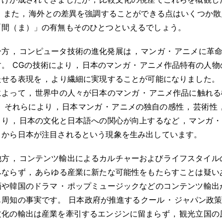
，
また
，
海外との差異を強調することができる点はいくつか散
「間（ま）」の有無もそのひとつといえるでしょう
。
一方
，
コンピュータ技術の進化発展は
，
マンガ
・
アニメに革
す
。
CGの技術により
，
日本のマンガ
・
アニメ作品特有の人物
たせる表現を
，
より繊細に実現することが可能になりました
。
によって
，
世界中の人々が日本のマンガ
・
アニメ作品に触れる
。
それらにより
，
日本マンガ
・
アニメの独自の感性
，
芸術性
まり
，
日本の文化と日本語への関心が向上するなど
，
マンガ
・
々から日本が注目されるという現象を生み出しています
。
他方
，
コンテンツ輸出によるカルチャーおよびライフスタイル
みならず
，
あらゆる産業に新たな可能性をもたらすことは疑い
画や韓国のドラマ
・
ポップミュージックなどのコンテンツ輸出
も周知の事実です
。
日本政府が推進するクール
・
ジャパン政
文化の輸出は産業を牽引するエンジンに留まらず
，
観光立国の